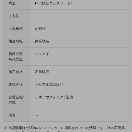
構造
RC（鉄筋コンクリート）
主方位
－
土地権利
所有権
用途地域
商業地域
新築分譲
シンアイ
時の売主
施工会社
石黒建設
設計会社
ソシアル綜合設計
管理会社/
日本ハウズイング / 巡回
方式
備考
－
※ 上記情報は分譲時のパンフレットに掲載されていた情報です。社名変更等に