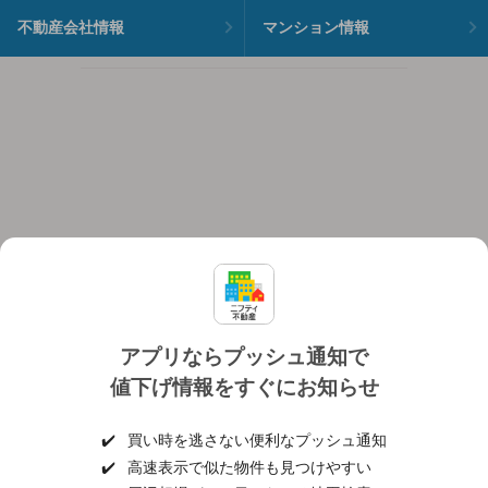
不動産会社情報
マンション情報
アプリならプッシュ通知で
値下げ情報をすぐにお知らせ
対応機種
個人情報保護ポリシー
利用規約
運営会社
✔️
買い時を逃さない便利なプッシュ通知
ヘルプ・お問い合わせ
採用情報
✔️
高速表示で似た物件も見つけやすい