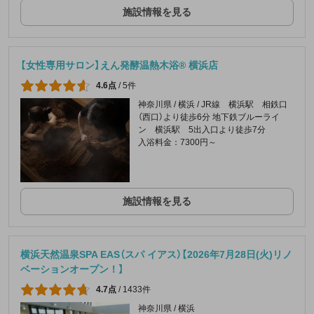
施設情報を見る
【女性専用サロン】えん発酵温熱木浴® 横浜店
4.6点
/
5件
神奈川県 / 横浜 / JR線 横浜駅 相鉄口
（西口）より徒歩6分 地下鉄ブルーライ
ン 横浜駅 5出入口より徒歩7分
入浴料金：7300円～
施設情報を見る
横浜天然温泉SPA EAS（スパ イアス）【2026年7月28日(火)リノ
ベーションオープン！】
4.7点
/
1433件
神奈川県 / 横浜