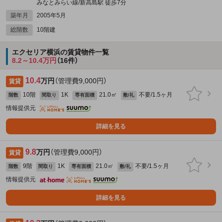
みなとみらい線/新高島駅 徒歩7分
築年月
2005年5月
総階数
10階建
エクセリア横浜の賃貸物件一覧
8.2～10.4万円
（16件）
10.4
万円
（管理費9,000円）
賃貸
10階
1K
21.0㎡
不要/1.5ヶ月
階数
間取り
専有面積
敷/礼
情報提供元
詳細を見る
9.8
万円
（管理費9,000円）
賃貸
9階
1K
21.0㎡
不要/1.5ヶ月
階数
間取り
専有面積
敷/礼
情報提供元
詳細を見る