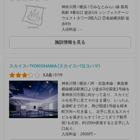
神奈川県 / 横浜 / ①みなとみらい線 新高
島駅 4番出口 徒歩1分 シンフォステージ
ウエストタワー2階入口 ②各線横浜駅 徒
歩8分
入浴料金：-
施設情報を見る
スカイスパYOKOHAMA（スカイスパヨコハマ）
3.2点
/
67件
神奈川県 / 横浜 / JR・京急本線・東急東
横線横浜駅東口より徒歩3分国道1号線を
東神奈川方面に向かって走り、スカイビ
ルを右手に見てそのまま通り、いったん
金港町まで行き、再び国道1号線を桜木
町方向へ引き返 し、左手に見えるスカイ
ビルを過ぎたらすぐ（そごうダリア館手
前）を左折。約100m直進すると左手に入
口あり。
入浴料金：2600円～