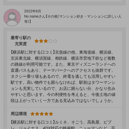
2022年9月
No nameさん【その他（マンション好き・マンションに詳しい人
等）】
最寄り駅の
充実度
【横浜駅に対する口コミ】京急線の他、東海道線、横浜線、
京浜東北線、横須賀線、相鉄線、横浜市営地下鉄など複数
の路線が利用可能です。また、東京ディズニーランドへの
直通バスもあり、テーマパークへのアクセスも抜群です。
タクシー乗り場もあるので、終電を逃しても活用しやすい
駅です。高い物件でも困らなければ、駅前はタワーマンシ
ョンも充実しているので、お店に困らない分、かなり住み
やすいと思います。今の利便性を考えると、今後土地の値
段は上がっていく一方である見込みではないでしょうか。
周辺環境
【横浜駅に対する口コミ】ルミネ、そごう、高島屋、ビブ
レ、ジョイナス、4DX対応の映画館、ニューマンなど、百