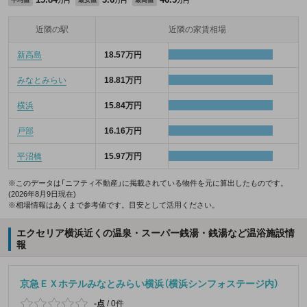
万円
万円
万円
近隣の駅
近隣の家賃相場
新高島
18.57万円
みなとみらい
18.81万円
横浜
15.84万円
戸部
16.16万円
平沼橋
15.97万円
※このデータは「ニフティ不動産」に掲載されている物件を元に算出したものです。
(2026年8月9日現在)
※相場情報はあくまで参考値です。目安として活用ください。
エクセリア横浜近くの温泉・スーパー銭湯・銭湯など温浴施設情
報
京急ＥＸホテルみなとみらい横浜（横浜シンフォステージ内）
-点
/
0件