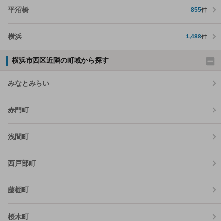
平沼橋
855
件
横浜
1,488
件
横浜市西区近隣の町域から探す
みなとみらい
赤門町
浅間町
西戸部町
藤棚町
桜木町