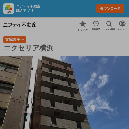
ニフティ不動産
ダウンロード
購入アプリ
カンタン検索
閲覧履歴
マイページ
お気に入り
賃貸16件
エクセリア横浜