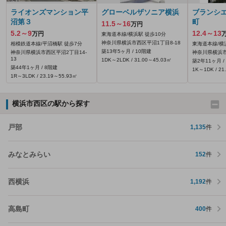
ライオンズマンション平
グローベルザソニア横浜
ブランシ
沼第３
町
11.5～16
万円
5.2～9
12.4～13
万円
東海道本線/横浜駅 徒歩10分
神奈川県横浜市西区平沼1丁目8-18
相模鉄道本線/平沼橋駅 徒歩7分
東海道本線/横
築13年5ヶ月 / 10階建
神奈川県横浜市西区平沼2丁目14-
神奈川県横浜
13
1DK～2LDK / 31.00～45.03㎡
築2年11ヶ月 /
築44年1ヶ月 / 8階建
1K～1DK / 21
1R～3LDK / 23.19～55.93㎡
横浜市西区の駅から探す
戸部
1,135
件
みなとみらい
152
件
西横浜
1,192
件
高島町
400
件