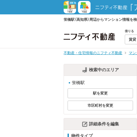
蛍橋駅（高知県）周辺からマンション情報を
借りる
賃貸
不動産・住宅情報のニフティ不動産
マン
検索中のエリア
蛍橋駅
駅を変更
市区町村を変更
詳細条件を編集
物件タイプ