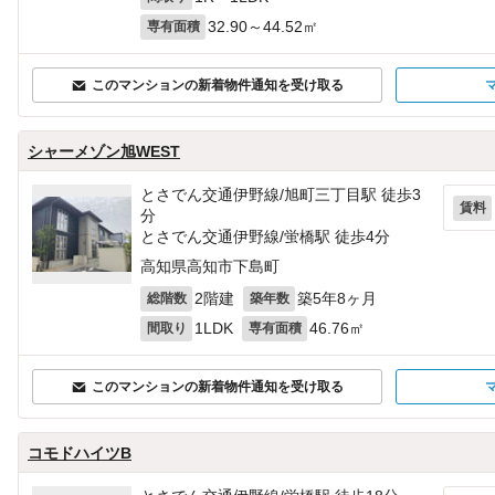
32.90～44.52㎡
専有面積
このマンションの新着物件通知を受け取る
シャーメゾン旭WEST
とさでん交通伊野線/旭町三丁目駅 徒歩3
賃料
分
とさでん交通伊野線/蛍橋駅 徒歩4分
高知県高知市下島町
2階建
築5年8ヶ月
総階数
築年数
1LDK
46.76㎡
間取り
専有面積
このマンションの新着物件通知を受け取る
コモドハイツB