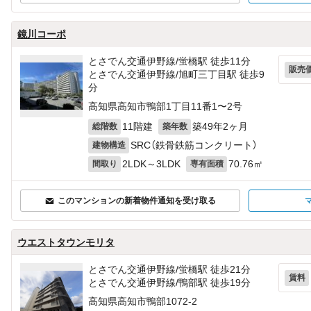
鏡川コーポ
とさでん交通伊野線/蛍橋駅 徒歩11分
販売
とさでん交通伊野線/旭町三丁目駅 徒歩9
分
高知県高知市鴨部1丁目11番1〜2号
11階建
築49年2ヶ月
総階数
築年数
SRC（鉄骨鉄筋コンクリート）
建物構造
2LDK～3LDK
70.76㎡
間取り
専有面積
このマンションの新着物件通知を受け取る
ウエストタウンモリタ
とさでん交通伊野線/蛍橋駅 徒歩21分
賃料
とさでん交通伊野線/鴨部駅 徒歩19分
高知県高知市鴨部1072‐2