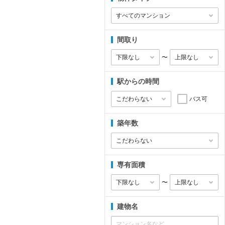
間取り
〜
駅からの時間
バス可
築年数
専有面積
〜
建物名