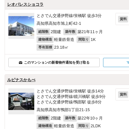
レオパレスショコラ
とさでん交通伊野線/蛍橋駅 徒歩3分
賃料
高知県高知市旭上町42‐1
2階建
築21年11ヶ月
総階数
築年数
軽量鉄骨造
1K
建物構造
間取り
23.18㎡
専有面積
このマンションの新着物件通知を受け取る
ルピナスかもべ
とさでん交通伊野線/蛍橋駅 徒歩14分
賃料
とさでん交通伊野線/鏡川橋駅 徒歩9分
とさでん交通伊野線/鴨部駅 徒歩8分
高知県高知市鴨部1丁目21-15
2階建
築22年10ヶ月
総階数
築年数
軽量鉄骨造
2LDK
建物構造
間取り