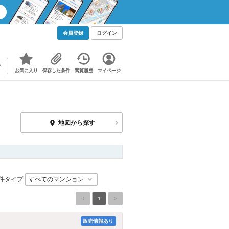
会員登録
ログイン
お気に入り
保存した条件
閲覧履歴
マイページ
地図から探す
件タイプ
<
1
>
販売情報あり