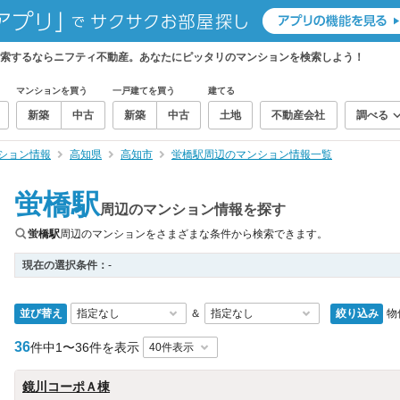
検索するならニフティ不動産。あなたにピッタリのマンションを検索しよう！
マンションを買う
一戸建てを買う
建てる
新築
中古
新築
中古
土地
不動産会社
調べる
ション情報
高知県
高知市
蛍橋駅周辺のマンション情報一覧
蛍橋駅
周辺のマンション情報を探す
蛍橋駅
周辺のマンションをさまざまな条件から検索できます。
現在の選択条件：
-
並び替え
絞り込み
物
＆
36
件中
1〜36件を表示
鏡川コーポＡ棟