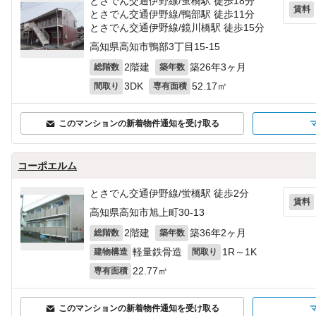
とさでん交通伊野線/蛍橋駅 徒歩18分
賃料
とさでん交通伊野線/鴨部駅 徒歩11分
とさでん交通伊野線/鏡川橋駅 徒歩15分
高知県高知市鴨部3丁目15-15
2階建
築26年3ヶ月
総階数
築年数
3DK
52.17㎡
間取り
専有面積
このマンションの新着物件通知を受け取る
コーポエルム
とさでん交通伊野線/蛍橋駅 徒歩2分
賃料
高知県高知市旭上町30‐13
2階建
築36年2ヶ月
総階数
築年数
軽量鉄骨造
1R～1K
建物構造
間取り
22.77㎡
専有面積
このマンションの新着物件通知を受け取る