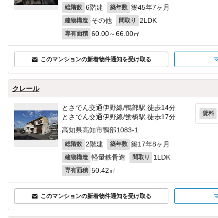
6階建
築45年7ヶ月
総階数
築年数
その他
2LDK
建物構造
間取り
60.00～66.00㎡
専有面積
このマンションの新着物件通知を受け取る
クレール
とさでん交通伊野線/鴨部駅 徒歩14分
賃料
とさでん交通伊野線/蛍橋駅 徒歩17分
高知県高知市鴨部1083‐1
2階建
築17年8ヶ月
総階数
築年数
軽量鉄骨造
1LDK
建物構造
間取り
50.42㎡
専有面積
このマンションの新着物件通知を受け取る