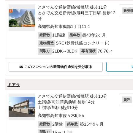
とさでん交通伊野線/蛍橋駅 徒歩11分
販売
とさでん交通伊野線/旭町三丁目駅 徒歩12
分
高知県高知市鴨部1丁目11-1
11階建
築49年2ヶ月
総階数
築年数
SRC（鉄骨鉄筋コンクリート）
建物構造
2LDK～3LDK
70.76㎡
間取り
専有面積
このマンションの新着物件通知を受け取る
キアラ
とさでん交通伊野線/蛍橋駅 徒歩10分
賃料
土讃線/高知商業前駅 徒歩14分
土讃線/旭駅 徒歩10分
高知県高知市佐々木町55
2階建
築15年9ヶ月
総階数
築年数
1R～1LDK
間取り