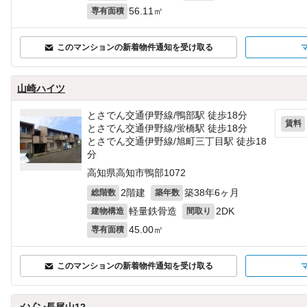
56.11㎡
専有面積
このマンションの新着物件通知を受け取る
山崎ハイツ
とさでん交通伊野線/鴨部駅 徒歩18分
賃料
とさでん交通伊野線/蛍橋駅 徒歩18分
とさでん交通伊野線/旭町三丁目駅 徒歩18
分
高知県高知市鴨部1072
2階建
築38年6ヶ月
総階数
築年数
軽量鉄骨造
2DK
建物構造
間取り
45.00㎡
専有面積
このマンションの新着物件通知を受け取る
メゾン長尾山12