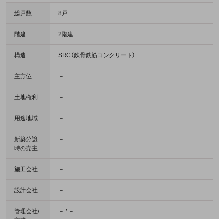
総戸数
8戸
階建
2階建
構造
SRC（鉄骨鉄筋コンクリート）
主方位
－
土地権利
－
用途地域
－
新築分譲
－
時の売主
施工会社
－
設計会社
－
管理会社/
－ / －