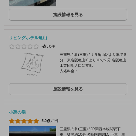
施設情報を見る
リビングホテル亀山
-点
/
0件
三重県 / 津 (三重) / ＪＲ亀山駅より車で８
分 東名阪亀山ICより車で２分 名阪亀山
工業団地入口に立地
入浴料金：-
施設情報を見る
小萬の湯
5.0点
/
1件
三重県 / 津 (三重) / JR関西本線関駅下
車 徒歩約10分 名阪国道関I.C.下車 車