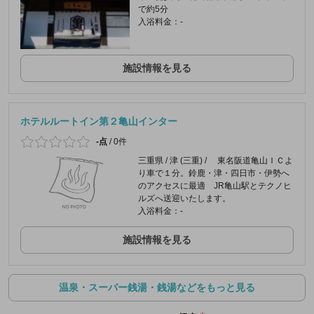
で約5分
入浴料金：-
施設情報を見る
ホテルルートイン第２亀山インター
-点
/
0件
三重県 / 津 (三重) / 東名阪道亀山ＩＣよ
り車で１分。鈴鹿・津・四日市・伊勢へ
のアクセスに最適 JR亀山駅とテクノヒ
ルズへ送迎いたします。
入浴料金：-
施設情報を見る
温泉・スーパー銭湯・銭湯などをもっと見る