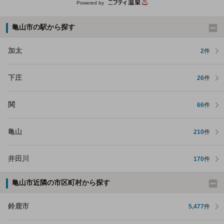
Powered by
亀山市の駅から探す
加太
2
件
下庄
26
件
関
66
件
亀山
210
件
井田川
170
件
亀山市近隣の市区町村から探す
鈴鹿市
5,477
件