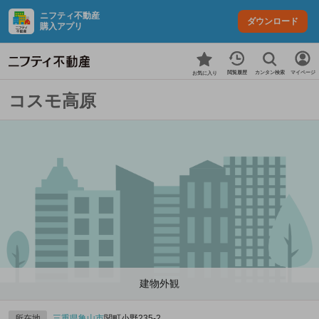
ニフティ不動産
ダウンロード
購入アプリ
カンタン検索
閲覧履歴
マイページ
お気に入り
コスモ高原
建物外観
所在地
三重県
亀山市
関町小野235‐2