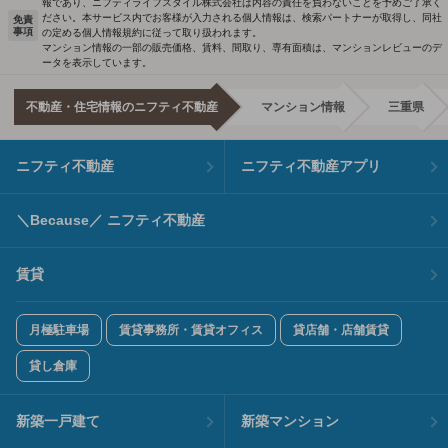
報であり、ニフティライフスタイル株式会社は内容の責任を負わないことを予めご了承く
ださい。本サービス内でお客様が入力される個人情報は、検索パートナーが取得し、同社
免責
事項
の定める個人情報規約に従って取り扱われます。
マンション情報の一部の販売価格、賃料、間取り、専有面積は、マンションレビューのデ
ータを表示しています。
不動産・住宅情報のニフティ不動産
マンション情報
三重県
ニフティ不動産
ニフティ不動産アプリ
＼Because／ ニフティ不動産
賃貸
月極駐車場
賃貸事務所・賃貸オフィス
貸店舗・店舗賃貸
貸し倉庫
新築一戸建て
新築マンション