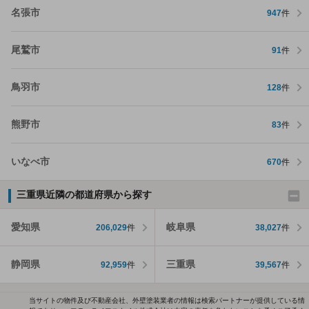
名張市
947
件
尾鷲市
91
件
鳥羽市
128
件
熊野市
83
件
いなべ市
670
件
三重県近隣の都道府県から探す
愛知県
岐阜県
206,029
件
38,027
件
静岡県
三重県
92,959
件
39,567
件
当サイトの物件及び不動産会社、外壁塗装業者の情報は検索パートナーが提供している情