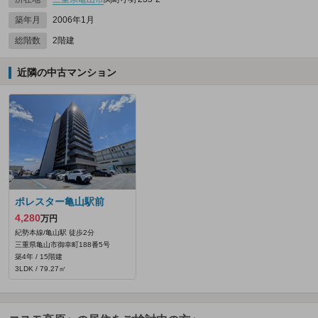
築年月
2006年1月
総階数
2階建
近隣の中古マンション
ポレスター亀山駅前
4,280
万円
紀勢本線/亀山駅 徒歩2分
三重県亀山市御幸町188番5号
築4年 / 15階建
3LDK / 79.27㎡