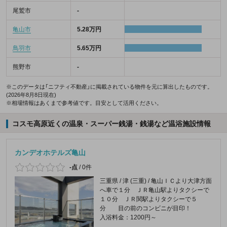
尾鷲市
-
亀山市
5.28万円
鳥羽市
5.65万円
熊野市
-
※このデータは「ニフティ不動産」に掲載されている物件を元に算出したものです。
(2026年8月8日現在)
※相場情報はあくまで参考値です。目安として活用ください。
コスモ高原近くの温泉・スーパー銭湯・銭湯など温浴施設情報
カンデオホテルズ亀山
-点
/
0件
三重県 / 津 (三重) / 亀山ＩＣより大津方面
へ車で１分 ＪＲ亀山駅よりタクシーで
１０分 ＪＲ関駅よりタクシーで５
分 目の前のコンビニが目印！
入浴料金：1200円～