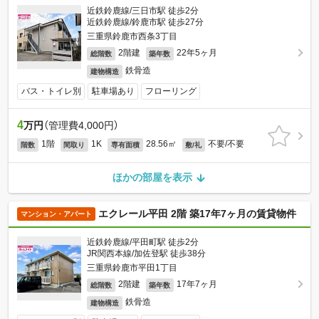
近鉄鈴鹿線/三日市駅 徒歩2分
近鉄鈴鹿線/鈴鹿市駅 徒歩27分
三重県鈴鹿市西条3丁目
2階建
22年5ヶ月
総階数
築年数
鉄骨造
建物構造
バス・トイレ別
駐車場あり
フローリング
4
万円
（管理費4,000円）
1階
1K
28.56㎡
不要/不要
階数
間取り
専有面積
敷/礼
ほかの部屋を表示
エクレール平田 2階 築17年7ヶ月の賃貸物件
マンション・アパート
近鉄鈴鹿線/平田町駅 徒歩2分
JR関西本線/加佐登駅 徒歩38分
三重県鈴鹿市平田1丁目
2階建
17年7ヶ月
総階数
築年数
鉄骨造
建物構造