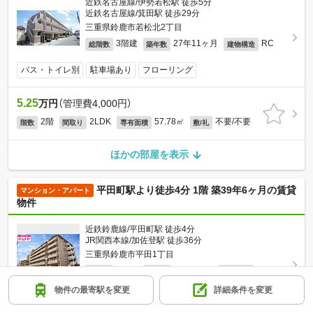
近鉄名古屋線/伊勢若松駅 徒歩5分
近鉄名古屋線/箕田駅 徒歩29分
三重県鈴鹿市若松北2丁目
3階建
27年11ヶ月
RC
総階数
築年数
建物構造
バス・トイレ別
駐車場あり
フローリング
5.25
万円
（管理費4,000円）
2階
2LDK
57.78㎡
不要/不要
階数
間取り
専有面積
敷/礼
ほかの部屋を表示
平田町駅より徒歩4分 1階 築39年6ヶ月の賃貸
マンション・アパート
物件
近鉄鈴鹿線/平田町駅 徒歩4分
JR関西本線/加佐登駅 徒歩36分
三重県鈴鹿市平田1丁目
6階建
39年6ヶ月
RC
総階数
築年数
建物構造
物件の最寄駅を変更
詳細条件を変更
バス・トイレ別
駐車場あり
フローリング