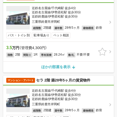
近鉄名古屋線/千代崎駅 徒歩4分
近鉄名古屋線/伊勢若松駅 徒歩30分
近鉄鈴鹿線/伊勢若松駅 徒歩30分
三重県鈴鹿市岸岡町
2階建
28年5ヶ月
鉄骨
総階数
築年数
建物構造
バス・トイレ別
駐車場あり
ペット相談
3.5
万円
（管理費4,300円）
2階
1R
28.24㎡
不要/不要
階数
間取り
専有面積
敷/礼
ほかの部屋を表示
セラ 2階 築28年5ヶ月の賃貸物件
マンション・アパート
近鉄名古屋線/千代崎駅 徒歩4分
近鉄名古屋線/伊勢若松駅 徒歩30分
近鉄鈴鹿線/伊勢若松駅 徒歩30分
三重県鈴鹿市岸岡町
2階建
28年5ヶ月
鉄骨
総階数
築年数
建物構造