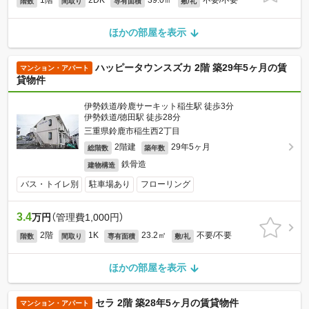
1階
2DK
39.0㎡
不要/不要
階数
間取り
専有面積
敷/礼
ほかの部屋を表示
ハッピータウンスズカ 2階 築29年5ヶ月の賃
マンション・アパート
貸物件
伊勢鉄道/鈴鹿サーキット稲生駅 徒歩3分
伊勢鉄道/徳田駅 徒歩28分
三重県鈴鹿市稲生西2丁目
2階建
29年5ヶ月
総階数
築年数
鉄骨造
建物構造
バス・トイレ別
駐車場あり
フローリング
3.4
万円
（管理費1,000円）
2階
1K
23.2㎡
不要/不要
階数
間取り
専有面積
敷/礼
ほかの部屋を表示
セラ 2階 築28年5ヶ月の賃貸物件
マンション・アパート