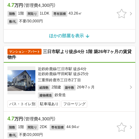
4.7
万円
（管理費4,300円）
1階
1LDK
43.26㎡
階数
間取り
専有面積
不要/30,000円
敷/礼
ほかの部屋を表示
三日市駅より徒歩4分 1階 築26年7ヶ月の賃貸
マンション・アパート
物件
近鉄鈴鹿線/三日市駅 徒歩4分
近鉄鈴鹿線/平田町駅 徒歩25分
三重県鈴鹿市三日市2丁目
2階建
26年7ヶ月
総階数
築年数
鉄骨造
建物構造
バス・トイレ別
駐車場あり
フローリング
4.7
万円
（管理費4,300円）
1階
2DK
44.94㎡
階数
間取り
専有面積
不要/20,000円
敷/礼