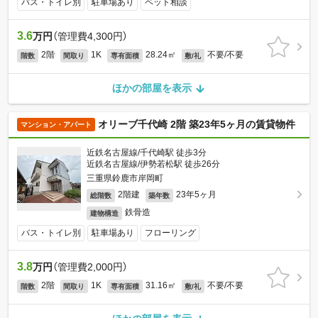
バス・トイレ別
駐車場あり
ペット相談
3.6
万円
（管理費4,300円）
2階
1K
28.24㎡
不要/不要
階数
間取り
専有面積
敷/礼
ほかの部屋を表示
オリーブ千代崎 2階 築23年5ヶ月の賃貸物件
マンション・アパート
近鉄名古屋線/千代崎駅 徒歩3分
近鉄名古屋線/伊勢若松駅 徒歩26分
三重県鈴鹿市岸岡町
2階建
23年5ヶ月
総階数
築年数
鉄骨造
建物構造
バス・トイレ別
駐車場あり
フローリング
3.8
万円
（管理費2,000円）
2階
1K
31.16㎡
不要/不要
階数
間取り
専有面積
敷/礼