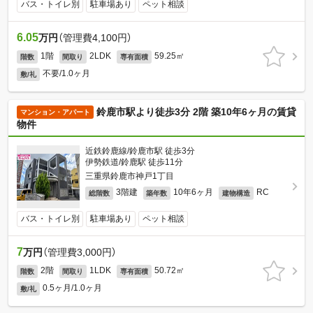
バス・トイレ別
駐車場あり
ペット相談
6.05
万円
（管理費4,100円）
1階
2LDK
59.25㎡
階数
間取り
専有面積
不要/1.0ヶ月
敷/礼
鈴鹿市駅より徒歩3分 2階 築10年6ヶ月の賃貸
マンション・アパート
物件
近鉄鈴鹿線/鈴鹿市駅 徒歩3分
伊勢鉄道/鈴鹿駅 徒歩11分
三重県鈴鹿市神戸1丁目
3階建
10年6ヶ月
RC
総階数
築年数
建物構造
バス・トイレ別
駐車場あり
ペット相談
7
万円
（管理費3,000円）
2階
1LDK
50.72㎡
階数
間取り
専有面積
0.5ヶ月/1.0ヶ月
敷/礼