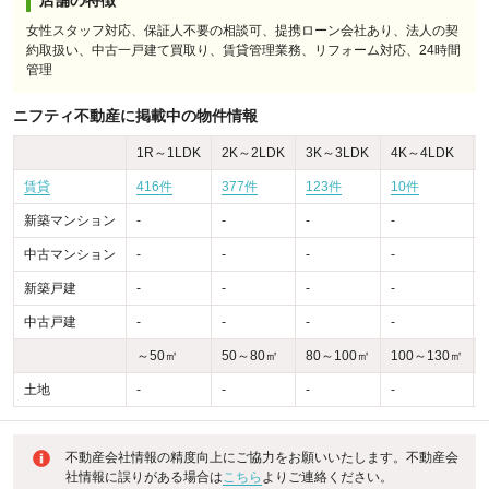
店舗の特徴
女性スタッフ対応、保証人不要の相談可、提携ローン会社あり、法人の契
約取扱い、中古一戸建て買取り、賃貸管理業務、リフォーム対応、24時間
管理
ニフティ不動産に掲載中の物件情報
1R～1LDK
2K～2LDK
3K～3LDK
4K～4LDK
賃貸
416件
377件
123件
10件
新築マンション
-
-
-
-
-
中古マンション
-
-
-
-
-
新築戸建
-
-
-
-
-
中古戸建
-
-
-
-
-
～50㎡
50～80㎡
80～100㎡
100～130㎡
土地
-
-
-
-
-
不動産会社情報の精度向上にご協力をお願いいたします。不動産会
社情報に誤りがある場合は
こちら
よりご連絡ください。