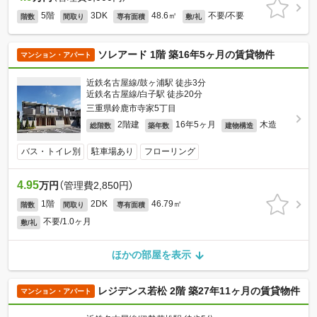
5階
3DK
48.6㎡
不要/不要
階数
間取り
専有面積
敷/礼
ソレアード 1階 築16年5ヶ月の賃貸物件
マンション・アパート
近鉄名古屋線/鼓ヶ浦駅 徒歩3分
近鉄名古屋線/白子駅 徒歩20分
三重県鈴鹿市寺家5丁目
2階建
16年5ヶ月
木造
総階数
築年数
建物構造
バス・トイレ別
駐車場あり
フローリング
4.95
万円
（管理費2,850円）
1階
2DK
46.79㎡
階数
間取り
専有面積
不要/1.0ヶ月
敷/礼
ほかの部屋を表示
レジデンス若松 2階 築27年11ヶ月の賃貸物件
マンション・アパート