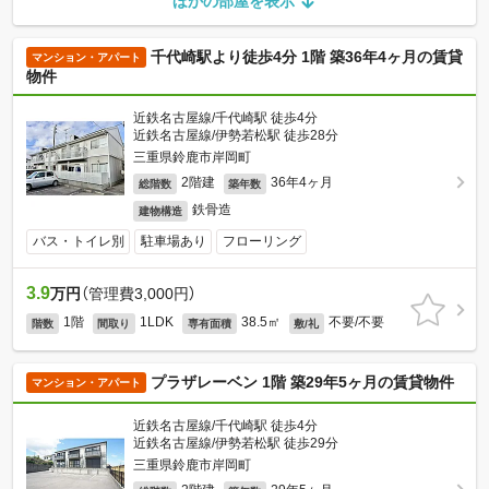
ほかの部屋を表示
千代崎駅より徒歩4分 1階 築36年4ヶ月の賃貸
マンション・アパート
物件
近鉄名古屋線/千代崎駅 徒歩4分
近鉄名古屋線/伊勢若松駅 徒歩28分
三重県鈴鹿市岸岡町
2階建
36年4ヶ月
総階数
築年数
鉄骨造
建物構造
バス・トイレ別
駐車場あり
フローリング
3.9
万円
（管理費3,000円）
1階
1LDK
38.5㎡
不要/不要
階数
間取り
専有面積
敷/礼
プラザレーベン 1階 築29年5ヶ月の賃貸物件
マンション・アパート
近鉄名古屋線/千代崎駅 徒歩4分
近鉄名古屋線/伊勢若松駅 徒歩29分
三重県鈴鹿市岸岡町