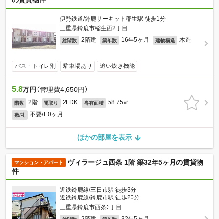
の賃貸物件
伊勢鉄道/鈴鹿サーキット稲生駅 徒歩1分
三重県鈴鹿市稲生西2丁目
2階建
16年5ヶ月
木造
総階数
築年数
建物構造
バス・トイレ別
駐車場あり
追い炊き機能
5.8
万円
（管理費4,650円）
2階
2LDK
58.75㎡
階数
間取り
専有面積
不要/1.0ヶ月
敷/礼
ほかの部屋を表示
ヴィラージュ西条 1階 築32年5ヶ月の賃貸物
マンション・アパート
件
近鉄鈴鹿線/三日市駅 徒歩3分
近鉄鈴鹿線/鈴鹿市駅 徒歩26分
三重県鈴鹿市西条3丁目
2階建
32年5ヶ月