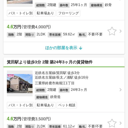
2階建
25年1ヶ月
鉄骨
総階数
築年数
建物構造
バス・トイレ別
駐車場あり
フローリング
4.6
万円
（管理費4,000円）
2階
2LDK
59.62㎡
不要/不要
階数
間取り
専有面積
敷/礼
ほかの部屋を表示
箕田駅より徒歩3分 2階 築24年3ヶ月の賃貸物件
近鉄名古屋線/箕田駅 徒歩3分
近鉄名古屋線/長太ノ浦駅 徒歩16分
三重県鈴鹿市南堀江1丁目
2階建
24年3ヶ月
総階数
築年数
鉄骨造
建物構造
バス・トイレ別
駐車場あり
ペット相談
4.6
万円
（管理費3,500円）
2階
2LDK
61.12㎡
不要/不要
階数
間取り
専有面積
敷/礼