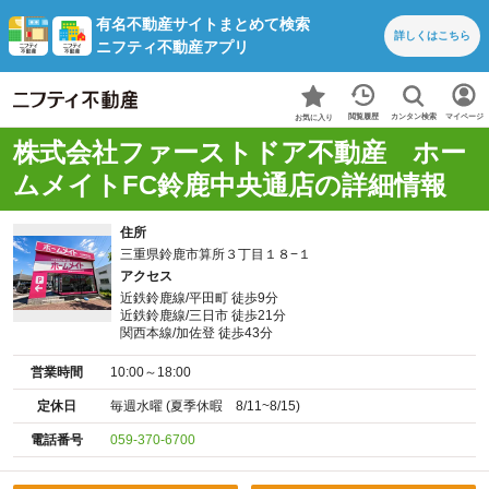
有名不動産サイトまとめて検索
詳しくは
こちら
ニフティ不動産アプリ
カンタン検索
閲覧履歴
マイページ
お気に入り
株式会社ファーストドア不動産 ホー
ムメイトFC鈴鹿中央通店の詳細情報
住所
三重県鈴鹿市算所３丁目１８−１
アクセス
近鉄鈴鹿線/平田町 徒歩9分
近鉄鈴鹿線/三日市 徒歩21分
関西本線/加佐登 徒歩43分
営業時間
10:00～18:00
定休日
毎週水曜 (夏季休暇 8/11~8/15)
電話番号
059-370-6700