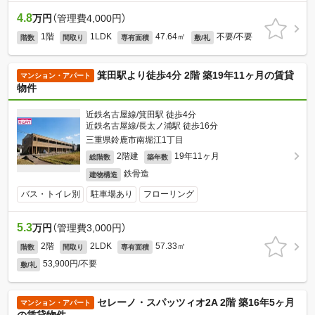
4.8
万円
（管理費4,000円）
1階
1LDK
47.64㎡
不要/不要
階数
間取り
専有面積
敷/礼
箕田駅より徒歩4分 2階 築19年11ヶ月の賃貸
マンション・アパート
物件
近鉄名古屋線/箕田駅 徒歩4分
近鉄名古屋線/長太ノ浦駅 徒歩16分
三重県鈴鹿市南堀江1丁目
2階建
19年11ヶ月
総階数
築年数
鉄骨造
建物構造
バス・トイレ別
駐車場あり
フローリング
5.3
万円
（管理費3,000円）
2階
2LDK
57.33㎡
階数
間取り
専有面積
53,900円/不要
敷/礼
セレーノ・スパッツィオ2A 2階 築16年5ヶ月
マンション・アパート