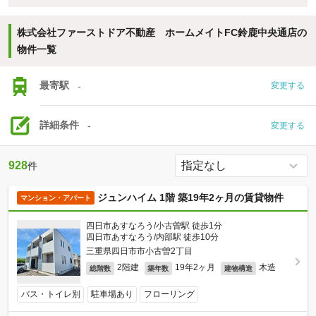
株式会社ファーストドア不動産 ホームメイトFC鈴鹿中央通店の
物件一覧
最寄駅
-
変更する
詳細条件
-
変更する
928
件
ジュンハイム 1階 築19年2ヶ月の賃貸物件
マンション・アパート
四日市あすなろう/小古曽駅 徒歩1分
四日市あすなろう/内部駅 徒歩10分
三重県四日市市小古曽2丁目
2階建
19年2ヶ月
木造
総階数
築年数
建物構造
バス・トイレ別
駐車場あり
フローリング