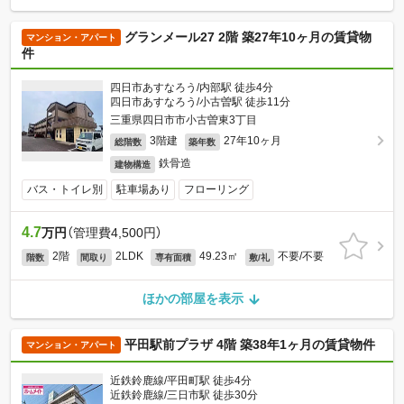
グランメール27 2階 築27年10ヶ月の賃貸物
マンション・アパート
件
四日市あすなろう/内部駅 徒歩4分
四日市あすなろう/小古曽駅 徒歩11分
三重県四日市市小古曽東3丁目
3階建
27年10ヶ月
総階数
築年数
鉄骨造
建物構造
バス・トイレ別
駐車場あり
フローリング
4.7
万円
（管理費4,500円）
2階
2LDK
49.23㎡
不要/不要
階数
間取り
専有面積
敷/礼
ほかの部屋を表示
平田駅前プラザ 4階 築38年1ヶ月の賃貸物件
マンション・アパート
近鉄鈴鹿線/平田町駅 徒歩4分
近鉄鈴鹿線/三日市駅 徒歩30分