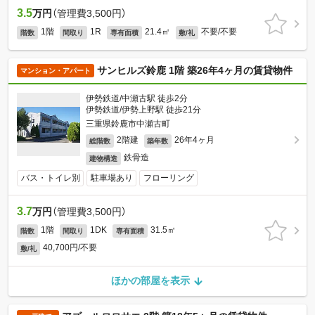
3.5
万円
（管理費3,500円）
1階
1R
21.4㎡
不要/不要
階数
間取り
専有面積
敷/礼
サンヒルズ鈴鹿 1階 築26年4ヶ月の賃貸物件
マンション・アパート
伊勢鉄道/中瀬古駅 徒歩2分
伊勢鉄道/伊勢上野駅 徒歩21分
三重県鈴鹿市中瀬古町
2階建
26年4ヶ月
総階数
築年数
鉄骨造
建物構造
バス・トイレ別
駐車場あり
フローリング
3.7
万円
（管理費3,500円）
1階
1DK
31.5㎡
階数
間取り
専有面積
40,700円/不要
敷/礼
ほかの部屋を表示