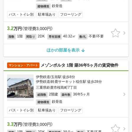
鉄骨造
建物構造
バス・トイレ別
駐車場あり
フローリング
3.2
万円
（管理費3,000円）
1階
2DK
40.32㎡
不要/不要
階数
間取り
専有面積
敷/礼
ほかの部屋を表示
メゾンポルタ 1階 築36年5ヶ月の賃貸物件
マンション・アパート
伊勢鉄道/玉垣駅 徒歩8分
伊勢鉄道/鈴鹿サーキット稲生駅 徒歩28分
三重県鈴鹿市桜島町7丁目
2階建
36年5ヶ月
総階数
築年数
鉄骨造
建物構造
バス・トイレ別
駐車場あり
フローリング
3.3
万円
（管理費3,000円）