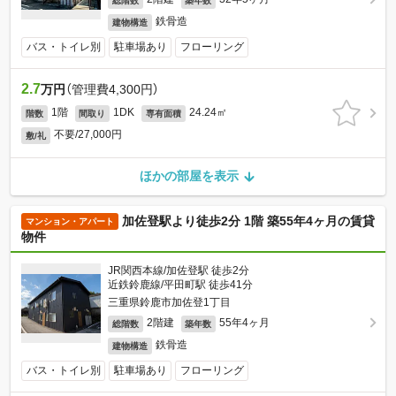
総階数
築年数
鉄骨造
建物構造
バス・トイレ別
駐車場あり
フローリング
2.7
万円
（管理費4,300円）
1階
1DK
24.24㎡
階数
間取り
専有面積
不要/27,000円
敷/礼
ほかの部屋を表示
加佐登駅より徒歩2分 1階 築55年4ヶ月の賃貸
マンション・アパート
物件
JR関西本線/加佐登駅 徒歩2分
近鉄鈴鹿線/平田町駅 徒歩41分
三重県鈴鹿市加佐登1丁目
2階建
55年4ヶ月
総階数
築年数
鉄骨造
建物構造
バス・トイレ別
駐車場あり
フローリング