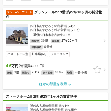
グランメール27 3階 築27年10ヶ月の賃貸物
マンション・アパート
件
四日市あすなろう/内部駅 徒歩4分
四日市あすなろう/小古曽駅 徒歩11分
三重県四日市市小古曽東3丁目
3階建
27年10ヶ月
総階数
築年数
鉄骨造
建物構造
バス・トイレ別
駐車場あり
フローリング
4.6
万円
（管理費4,500円）
3階
2LDK
48.6㎡
不要/不要
階数
間取り
専有面積
敷/礼
ほかの部屋を表示
ストークホームII 2階 築25年1ヶ月の賃貸物件
近鉄名古屋線/箕田駅 徒歩4分
近鉄名古屋線/伊勢若松駅 徒歩25分