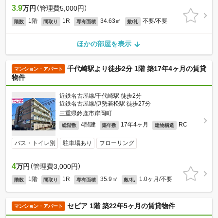
3.9
万円
（管理費5,000円）
1階
1R
34.63㎡
不要/不要
階数
間取り
専有面積
敷/礼
ほかの部屋を表示
千代崎駅より徒歩2分 1階 築17年4ヶ月の賃貸
マンション・アパート
物件
近鉄名古屋線/千代崎駅 徒歩2分
近鉄名古屋線/伊勢若松駅 徒歩27分
三重県鈴鹿市岸岡町
4階建
17年4ヶ月
RC
総階数
築年数
建物構造
バス・トイレ別
駐車場あり
フローリング
4
万円
（管理費3,000円）
1階
1R
35.9㎡
1.0ヶ月/不要
階数
間取り
専有面積
敷/礼
セピア 1階 築22年5ヶ月の賃貸物件
マンション・アパート