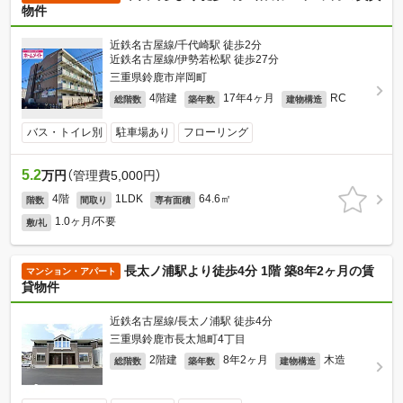
物件
近鉄名古屋線/千代崎駅 徒歩2分
近鉄名古屋線/伊勢若松駅 徒歩27分
三重県鈴鹿市岸岡町
4階建
17年4ヶ月
RC
総階数
築年数
建物構造
バス・トイレ別
駐車場あり
フローリング
5.2
万円
（管理費5,000円）
4階
1LDK
64.6㎡
階数
間取り
専有面積
1.0ヶ月/不要
敷/礼
長太ノ浦駅より徒歩4分 1階 築8年2ヶ月の賃
マンション・アパート
貸物件
近鉄名古屋線/長太ノ浦駅 徒歩4分
三重県鈴鹿市長太旭町4丁目
2階建
8年2ヶ月
木造
総階数
築年数
建物構造