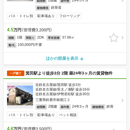
2階建
29年5ヶ月
総階数
築年数
鉄骨造
建物構造
バス・トイレ別
駐車場あり
フローリング
4.5
万円
（管理費3,200円）
1階
2DK
37.06㎡
階数
間取り
専有面積
100,000円/不要
敷/礼
ほかの部屋を表示
箕田駅より徒歩3分 2階 築24年3ヶ月の賃貸物件
一戸建て
近鉄名古屋線/箕田駅 徒歩3分
近鉄名古屋線/長太ノ浦駅 徒歩16分
近鉄名古屋線/伊勢若松駅 徒歩30分
三重県鈴鹿市南堀江２
2階建
24年3ヶ月
鉄骨
総階数
築年数
建物構造
バス・トイレ別
駐車場あり
ペット相談
4.6
万円
（管理費3,500円）