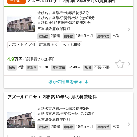
アズールロロサエ 2階 築18年5ヶ月の賃貸物件
一戸建て
近鉄名古屋線/千代崎駅 徒歩2分
近鉄名古屋線/伊勢若松駅 徒歩29分
近鉄鈴鹿線/伊勢若松駅 徒歩29分
三重県鈴鹿市岸岡町
2階建
18年5ヶ月
木造
総階数
築年数
建物構造
バス・トイレ別
駐車場あり
ペット相談
4.9
万円
（管理費2,000円）
2階
2LDK
52.99㎡
不要/不要
階数
間取り
専有面積
敷/礼
ほかの部屋を表示
アズールロロサエ 2階 築18年5ヶ月の賃貸物件
近鉄名古屋線/千代崎駅 徒歩2分
近鉄名古屋線/伊勢若松駅 徒歩29分
三重県鈴鹿市岸岡町
2階建
18年5ヶ月
木造
総階数
築年数
建物構造