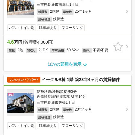
三重県鈴鹿市南堀江1丁目
2階建
25年1ヶ月
総階数
築年数
鉄骨造
建物構造
バス・トイレ別
駐車場あり
フローリング
4.6
万円
（管理費4,000円）
2階
2LDK
59.62㎡
不要/不要
階数
間取り
専有面積
敷/礼
ほかの部屋を表示
イーグルB棟 1階 築23年4ヶ月の賃貸物件
マンション・アパート
伊勢鉄道/鈴鹿駅 徒歩3分
近鉄鈴鹿線/鈴鹿市駅 徒歩14分
三重県鈴鹿市矢橋1丁目
2階建
23年4ヶ月
総階数
築年数
鉄骨造
建物構造
バス・トイレ別
駐車場あり
フローリング