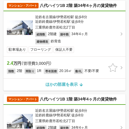
八代ハイツ1B 2階 築34年4ヶ月の賃貸物件
マンション・アパート
近鉄名古屋線/伊勢若松駅 徒歩8分
近鉄鈴鹿線/伊勢若松駅 徒歩8分
三重県鈴鹿市若松北2丁目
2階建
34年4ヶ月
総階数
築年数
鉄骨造
建物構造
駐車場あり
フローリング
保証人不要
2.4
万円
（管理費3,000円）
2階
1R
20.16㎡
不要/不要
階数
間取り
専有面積
敷/礼
ほかの部屋を表示
八代ハイツ1B 1階 築34年4ヶ月の賃貸物件
マンション・アパート
近鉄名古屋線/伊勢若松駅 徒歩8分
近鉄鈴鹿線/伊勢若松駅 徒歩8分
三重県鈴鹿市若松北2丁目
2階建
34年4ヶ月
総階数
築年数