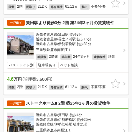
2階
2LDK
61.12㎡
不要/不要
階数
間取り
専有面積
敷/礼
箕田駅より徒歩3分 2階 築24年3ヶ月の賃貸物件
一戸建て
近鉄名古屋線/箕田駅 徒歩3分
近鉄名古屋線/長太ノ浦駅 徒歩16分
近鉄名古屋線/伊勢若松駅 徒歩31分
三重県鈴鹿市南堀江１
2階建
24年3ヶ月
鉄骨
総階数
築年数
建物構造
バス・トイレ別
駐車場あり
ペット相談
4.6
万円
（管理費3,500円）
2階
2LDK
61.12㎡
不要/不要
階数
間取り
専有面積
敷/礼
ストークホームII 2階 築25年1ヶ月の賃貸物件
一戸建て
近鉄名古屋線/箕田駅 徒歩4分
近鉄名古屋線/伊勢若松駅 徒歩25分
近鉄鈴鹿線/伊勢若松駅 徒歩25分
三重県鈴鹿市南堀江１