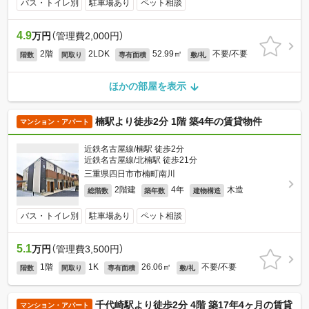
バス・トイレ別
駐車場あり
ペット相談
4.9
万円
（管理費2,000円）
2階
2LDK
52.99㎡
不要/不要
階数
間取り
専有面積
敷/礼
ほかの部屋を表示
楠駅より徒歩2分 1階 築4年の賃貸物件
マンション・アパート
近鉄名古屋線/楠駅 徒歩2分
近鉄名古屋線/北楠駅 徒歩21分
三重県四日市市楠町南川
2階建
4年
木造
総階数
築年数
建物構造
バス・トイレ別
駐車場あり
ペット相談
5.1
万円
（管理費3,500円）
1階
1K
26.06㎡
不要/不要
階数
間取り
専有面積
敷/礼
千代崎駅より徒歩2分 4階 築17年4ヶ月の賃貸
マンション・アパート