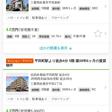
三重県鈴鹿市平田新町
5階建
38年1ヶ月
SRC
総階数
築年数
建物構造
バス・トイレ別
駐車場あり
フローリング
4.8
万円
（管理費不要）
4階
2K
34.78㎡
不要/不要
階数
間取り
専有面積
敷/礼
ほかの部屋を表示
平田町駅より徒歩4分 5階 築39年6ヶ月の賃貸
マンション・アパート
物件
近鉄鈴鹿線/平田町駅 徒歩4分
JR関西本線/加佐登駅 徒歩36分
三重県鈴鹿市平田1丁目
6階建
39年6ヶ月
RC
総階数
築年数
建物構造
バス・トイレ別
駐車場あり
フローリング
4.9
万円
（管理費5,000円）