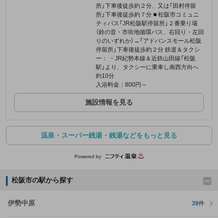
所」下車後徒歩約２分、又は「田村停留
所」下車後徒歩約７分 ■ 松阪市コミュニ
ティバス「JR松阪駅停留所」２番乗り場
（鈴の音・市街地循環バス、右回り・左回
りのいずれか）→「アドバンスモール松阪
停留所」下車後徒歩約２分 鉄道＆タクシ
ー： ・JR紀勢本線＆近鉄山田線「松阪
駅」より、タクシーに乗車し南西方向へ
約10分
入浴料金：800円～
施設情報を見る
温泉・スーパー銭湯・銭湯などをもっと見る
Powered by
松阪市の駅から探す
伊勢中原
39
件