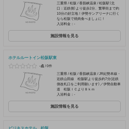
三重県 / 松阪 / 香肌峡温泉 / 松阪駅（北
口：近鉄側）より徒歩2分、繁華街まで約
10分の好立地！伊勢サンアリーナに行く
なら松阪で焼肉食べましょに！
入浴料金：-
施設情報を見る
ホテルルートイン松阪駅東
-点
/
0件
三重県 / 松阪 / 香肌峡温泉 / JR紀勢本線・
近鉄山田線 松阪駅より徒歩約7分(近鉄
側改札口をご利用願います）／伊勢自動車
道 松阪ＩＣより８ｋｍ
入浴料金：-
施設情報を見る
ビジネスホテル 松阪