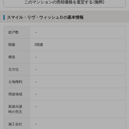
このマンションの売却価格を査定する（無料）
スマイル・リヴ・ウィッシュＤの基本情報
総戸数
－
階建
2階建
構造
－
主方位
－
土地権利
－
用途地域
－
新築分譲
－
時の売主
施工会社
－