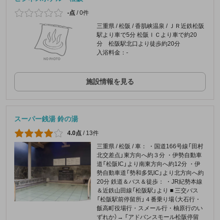
-点
/
0件
三重県 / 松阪 / 香肌峡温泉 / ＪＲ近鉄松阪
駅より車で5分 松阪ＩＣより車で約20
分 松阪駅北口より徒歩約20分
入浴料金：-
施設情報を見る
スーパー銭湯 鈴の湯
4.0点
/
13件
三重県 / 松阪 / 車： ・国道166号線「田村
北交差点」東方向へ約３分 ・伊勢自動車
道「松阪IC」より南東方向へ約12分 ・伊
勢自動車道「勢和多気IC」より北方向へ約
20分 鉄道＆バス＆徒歩： ・JR紀勢本線
＆近鉄山田線「松阪駅」より ■ 三交バス
「松阪駅前停留所」４番乗り場（大石行・
飯高町役場行・スメール行・柚原行のい
ずれか）→ 「アドバンスモール松阪停留