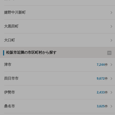
嬉野中川新町
大黒田町
大口町
松阪市近隣の市区町村から探す
津市
7,244
件
四日市市
9,672
件
伊勢市
2,433
件
桑名市
3,625
件