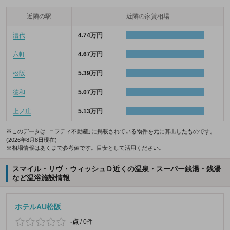
近隣の駅
近隣の家賃相場
漕代
4.74万円
六軒
4.67万円
松阪
5.39万円
徳和
5.07万円
上ノ庄
5.13万円
※このデータは「ニフティ不動産」に掲載されている物件を元に算出したものです。
(2026年8月8日現在)
※相場情報はあくまで参考値です。目安として活用ください。
スマイル・リヴ・ウィッシュＤ近くの温泉・スーパー銭湯・銭湯
など温浴施設情報
ホテルAU松阪
-点
/
0件