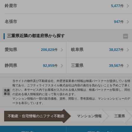
鈴鹿市
5,477
件
名張市
947
件
三重県近隣の都道府県から探す
愛知県
岐阜県
206,029
件
38,027
件
静岡県
三重県
92,959
件
39,567
件
当サイトの物件及び不動産会社、外壁塗装業者の情報は検索パートナーが提供している情
報であり、ニフティライフスタイル株式会社は内容の責任を負わないことを予めご了承く
ださい。本サービス内でお客様が入力される個人情報は、検索パートナーが取得し、同社
免責
事項
の定める個人情報規約に従って取り扱われます。
マンション情報の一部の販売価格、賃料、間取り、専有面積は、マンションレビューのデ
ータを表示しています。
不動産・住宅情報のニフティ不動産
マンション情報
三重県