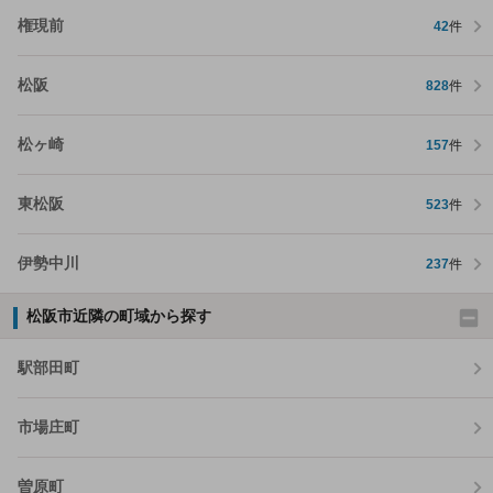
権現前
42
件
松阪
828
件
松ヶ崎
157
件
東松阪
523
件
伊勢中川
237
件
松阪市近隣の町域から探す
駅部田町
市場庄町
曽原町