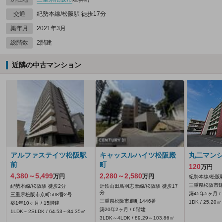
交通
紀勢本線/松阪駅 徒歩17分
築年月
2021年3月
総階数
2階建
近隣の中古マンション
アルファステイツ松阪駅
キャッスルハイツ松阪殿
丸二マン
前
町
120
万円
4,380～5,499
2,280～2,580
万円
万円
紀勢本線/松阪
三重県松阪市鎌田
紀勢本線/松阪駅 徒歩2分
近鉄山田鳥羽志摩線/松阪駅 徒歩17
分
築45年5ヶ月 /
三重県松阪市京町508番2号
三重県松阪市殿町1446番
1DK / 25.20㎡
築1年10ヶ月 / 15階建
築20年2ヶ月 / 6階建
1LDK～2SLDK / 64.53～84.35㎡
3LDK～4LDK / 89.29～103.86㎡