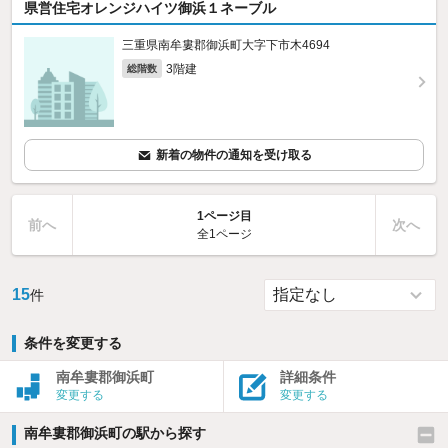
県営住宅オレンジハイツ御浜１ネーブル
三重県南牟婁郡御浜町大字下市木4694
3階建
総階数
新着の物件の通知を受け取る
1ページ目
前へ
次へ
全1ページ
15
件
条件を変更する
南牟婁郡御浜町
詳細条件
変更する
変更する
南牟婁郡御浜町の駅から探す