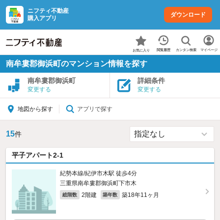
ニフティ不動産
ダウンロード
購入アプリ
カンタン検索
閲覧履歴
マイページ
お気に入り
南牟婁郡御浜町のマンション情報を探す
南牟婁郡御浜町
詳細条件
変更する
変更する
アプリで探す
地図から探す
15
件
平子アパート2-1
紀勢本線/紀伊市木駅 徒歩4分
三重県南牟婁郡御浜町下市木
2階建
築18年11ヶ月
総階数
築年数