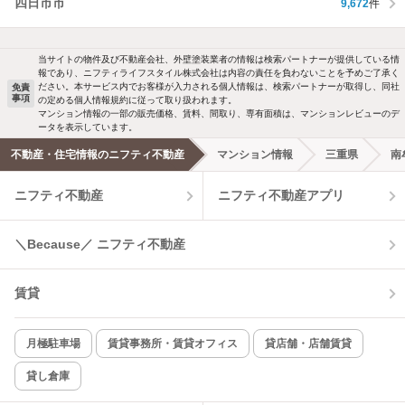
四日市市
9,672
件
当サイトの物件及び不動産会社、外壁塗装業者の情報は検索パートナーが提供している情
報であり、ニフティライフスタイル株式会社は内容の責任を負わないことを予めご了承く
ださい。本サービス内でお客様が入力される個人情報は、検索パートナーが取得し、同社
免責
事項
の定める個人情報規約に従って取り扱われます。
マンション情報の一部の販売価格、賃料、間取り、専有面積は、マンションレビューのデ
ータを表示しています。
不動産・住宅情報のニフティ不動産
マンション情報
三重県
南
ニフティ不動産
ニフティ不動産アプリ
＼Because／ ニフティ不動産
賃貸
月極駐車場
賃貸事務所・賃貸オフィス
貸店舗・店舗賃貸
貸し倉庫