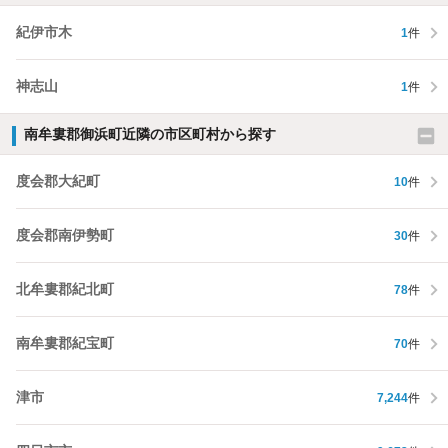
紀伊市木
1
件
神志山
1
件
南牟婁郡御浜町近隣の市区町村から探す
度会郡大紀町
10
件
度会郡南伊勢町
30
件
北牟婁郡紀北町
78
件
南牟婁郡紀宝町
70
件
津市
7,244
件