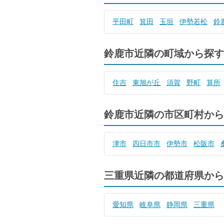
平田町
箕田
玉垣
伊勢若松
鈴
鈴鹿市近隣の町域から探す
住吉
東旭が丘
須賀
野町
算所
鈴鹿市近隣の市区町村から
津市
四日市市
伊勢市
松阪市
三重県近隣の都道府県から
愛知県
岐阜県
静岡県
三重県