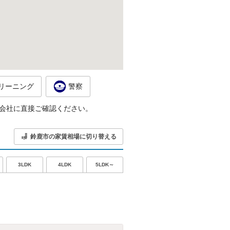
リーニング
警察
会社に直接ご確認ください。
鈴鹿市の家賃相場に切り替える
5LDK～
3LDK
4LDK