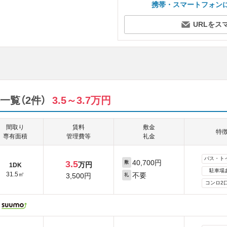
携帯・スマートフォン
URLをス
覧（2件）
3.5～3.7万円
間取り
賃料
敷金
特
専有面積
管理費等
礼金
バス・ト
40,700円
3.5
敷
万円
1DK
駐車場
31.5㎡
不要
3,500円
礼
コンロ2