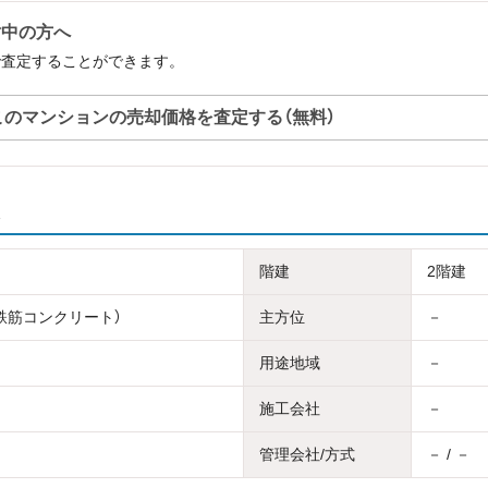
討中の方へ
で査定することができます。
このマンションの売却価格を査定する（無料）
階建
2階建
骨鉄筋コンクリート）
主方位
－
用途地域
－
施工会社
－
管理会社/方式
－ / －