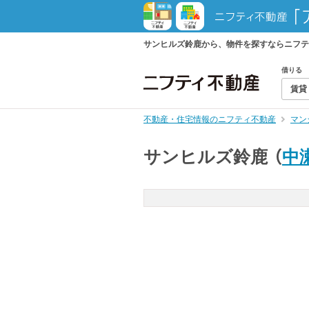
サンヒルズ鈴鹿から、物件を探すならニフテ
借りる
賃貸
不動産・住宅情報のニフティ不動産
マン
サンヒルズ鈴鹿
（
中