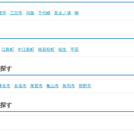
鹿市
三日市
河曲
千代崎
長太ノ浦
柳
江島町
中江島町
南若松町
稲生
平田
探す
桑名市
名張市
尾鷲市
亀山市
鳥羽市
熊野市
探す