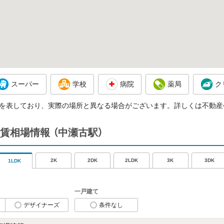
スーパー
学校
病院
薬局
ク
を表しており、実際の場所と異なる場合がございます。詳しくは不動産
賃相場情報
（中瀬古駅）
2K
2DK
2LDK
3K
3DK
1LDK
一戸建て
デザイナーズ
条件なし