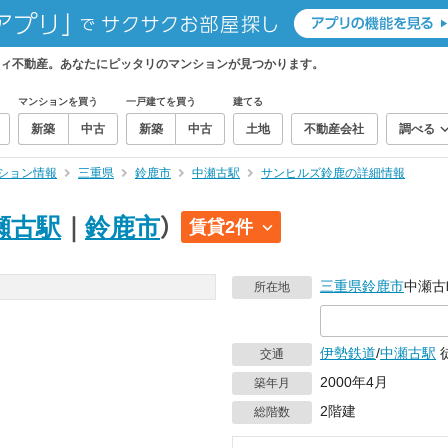
ィ不動産。あなたにピッタリのマンションが見つかります。
マンションを買う
一戸建てを買う
建てる
新築
中古
新築
中古
土地
不動産会社
調べる
ション情報
三重県
鈴鹿市
中瀬古駅
サンヒルズ鈴鹿の詳細情報
瀬古駅
｜
鈴鹿市
）
賃貸2件
三重県
鈴鹿市
中瀬古町
所在地
伊勢鉄道
/
中瀬古駅
交通
2000年4月
築年月
2階建
総階数