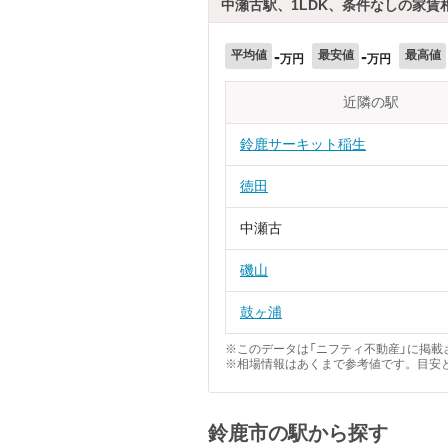
中瀬古駅、1LDK、条件なしの家賃
-
-
平均値
最安値
最高値
万円
万円
近隣の駅
鈴鹿サーキット稲生
徳田
中瀬古
磯山
鼓ヶ浦
※このデータは「ニフティ不動産」に掲載さ
※相場情報はあくまで参考値です。目安
鈴鹿市の駅から探す