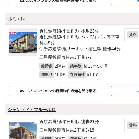
このマンションの新着物件通知を受け取る
ルミエレ
近鉄鈴鹿線/平田町駅 徒歩23分
賃料
近鉄鈴鹿線/平田町駅 バス6分 バス停下車
徒歩5分
伊勢鉄道/鈴鹿サーキット稲生駅 徒歩44分
三重県鈴鹿市住吉3丁目7-7
2階建
築13年5ヶ月
総階数
築年数
1LDK
51.57㎡
間取り
専有面積
このマンションの新着物件通知を受け取る
シャン・ド・フルールＣ
近鉄鈴鹿線/平田町駅 徒歩21分
賃料
三重県鈴鹿市住吉2丁目3-18