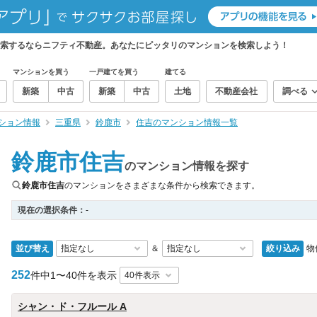
検索するならニフティ不動産。あなたにピッタリのマンションを検索しよう！
マンションを買う
一戸建てを買う
建てる
新築
中古
新築
中古
土地
不動産会社
調べる
ション情報
三重県
鈴鹿市
住吉のマンション情報一覧
鈴鹿市住吉
のマンション情報を探す
鈴鹿市住吉
のマンションをさまざまな条件から検索できます。
現在の選択条件：
-
並び替え
絞り込み
物
＆
252
件中
1〜40件を表示
シャン・ド・フルール A