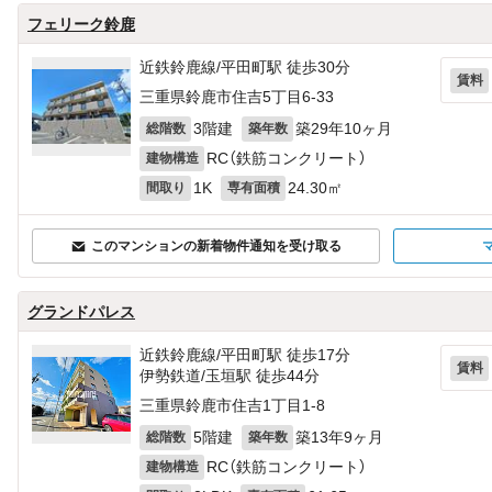
フェリーク鈴鹿
近鉄鈴鹿線/平田町駅 徒歩30分
賃料
三重県鈴鹿市住吉5丁目6-33
3階建
築29年10ヶ月
総階数
築年数
RC（鉄筋コンクリート）
建物構造
1K
24.30㎡
間取り
専有面積
このマンションの新着物件通知を受け取る
グランドパレス
近鉄鈴鹿線/平田町駅 徒歩17分
賃料
伊勢鉄道/玉垣駅 徒歩44分
三重県鈴鹿市住吉1丁目1-8
5階建
築13年9ヶ月
総階数
築年数
RC（鉄筋コンクリート）
建物構造