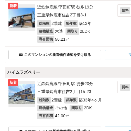
新着
近鉄鈴鹿線/平田町駅 徒歩19分
賃料
三重県鈴鹿市住吉2丁目3-1
2階建
築13年
総階数
築年数
木造
2LDK
建物構造
間取り
58.21㎡
専有面積
このマンションの新着物件通知を受け取る
ハイムラズベリー
新着
近鉄鈴鹿線/平田町駅 徒歩20分
賃料
三重県鈴鹿市住吉2丁目15-23
2階建
築33年4ヶ月
総階数
築年数
その他
2DK
建物構造
間取り
42.00㎡
専有面積