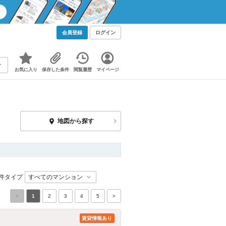
会員登録
ログイン
お気に入り
保存した条件
閲覧履歴
マイページ
地図から探す
件タイプ
<
1
2
3
4
5
>
賃貸情報あり