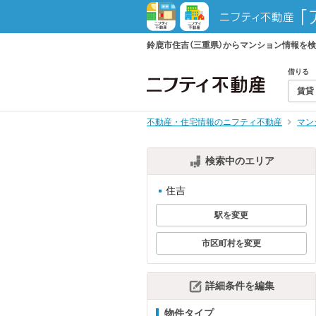
鈴鹿市住吉（三重県）からマンション情報を
借りる
賃貸
不動産・住宅情報のニフティ不動産
マン
検索中のエリア
住吉
駅を変更
市区町村を変更
詳細条件を編集
物件タイプ