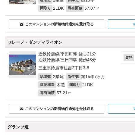
2階建
築13年
総階数
築年数
2LDK
57.07㎡
間取り
専有面積
このマンションの新着物件通知を受け取る
セレーノ・ダンディライオン
近鉄鈴鹿線/平田町駅 徒歩21分
賃料
近鉄鈴鹿線/三日市駅 徒歩43分
三重県鈴鹿市住吉2丁目3-8
2階建
築15年7ヶ月
総階数
築年数
木造
2LDK
建物構造
間取り
57.21㎡
専有面積
このマンションの新着物件通知を受け取る
グランツ道