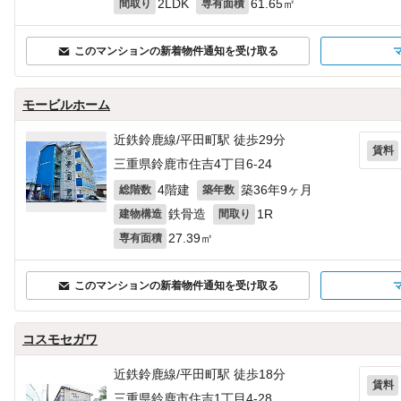
2LDK
61.65㎡
間取り
専有面積
このマンションの新着物件通知を受け取る
モービルホーム
近鉄鈴鹿線/平田町駅 徒歩29分
賃料
三重県鈴鹿市住吉4丁目6-24
4階建
築36年9ヶ月
総階数
築年数
鉄骨造
1R
建物構造
間取り
27.39㎡
専有面積
このマンションの新着物件通知を受け取る
コスモセガワ
近鉄鈴鹿線/平田町駅 徒歩18分
賃料
三重県鈴鹿市住吉1丁目4-28