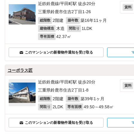
近鉄鈴鹿線/平田町駅 徒歩20分
賃料
三重県鈴鹿市住吉2丁目1-26
2階建
築16年11ヶ月
総階数
築年数
木造
1LDK
建物構造
間取り
42.37㎡
専有面積
このマンションの新着物件通知を受け取る
コーポラス匠
近鉄鈴鹿線/平田町駅 徒歩20分
賃料
三重県鈴鹿市住吉2丁目1-8
2階建
築39年1ヶ月
総階数
築年数
2LDK
49.50～49.58㎡
間取り
専有面積
このマンションの新着物件通知を受け取る