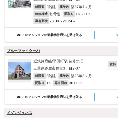
2階建
築37年7ヶ月
総階数
築年数
鉄骨造
1K～1DK
建物構造
間取り
23.00～24.24㎡
専有面積
このマンションの新着物件通知を受け取る
ブルーファイター21
近鉄鈴鹿線/平田町駅 徒歩25分
賃料
三重県鈴鹿市住吉3丁目2-37
5階建
築25年5ヶ月
総階数
築年数
1K
30.00㎡
間取り
専有面積
このマンションの新着物件通知を受け取る
メゾンジュネス