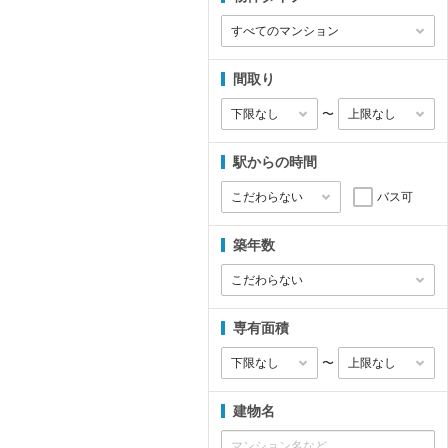
間取り
〜
駅からの時間
バス可
築年数
専有面積
〜
建物名