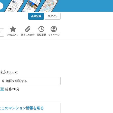
会員登録
ログイン
お気に入り
保存した条件
閲覧履歴
マイページ
末永1059‐1
地図で確認する
町駅
徒歩20分
にこのマンション情報を送る