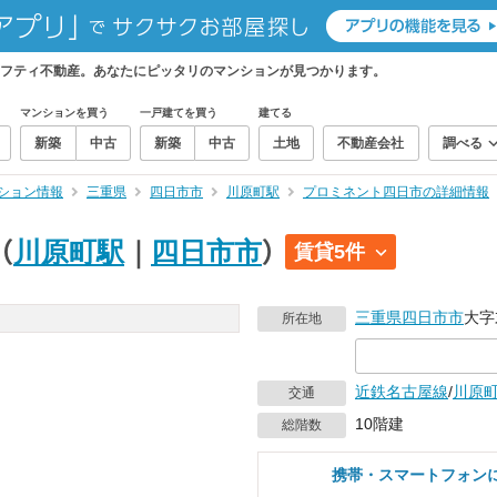
フティ不動産。あなたにピッタリのマンションが見つかります。
マンションを買う
一戸建てを買う
建てる
新築
中古
新築
中古
土地
不動産会社
調べる
ション情報
三重県
四日市市
川原町駅
プロミネント四日市の詳細情報
（
川原町駅
｜
四日市市
）
賃貸5件
三重県
四日市市
大字
所在地
近鉄名古屋線
/
川原
交通
10階建
総階数
携帯・スマートフォン