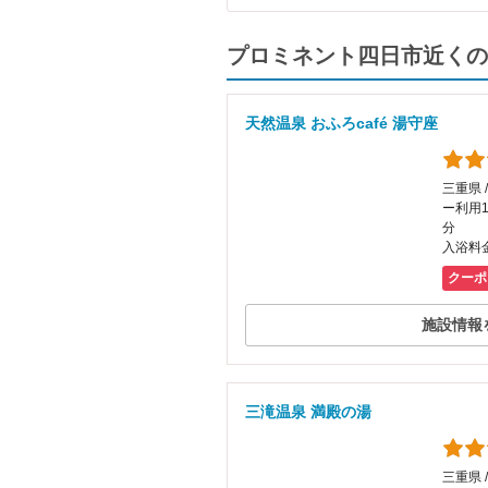
プロミネント四日市近くの
天然温泉 おふろcafé 湯守座
三重県 
ー利用1
分
入浴料金
クーポ
施設情報
三滝温泉 満殿の湯
三重県 