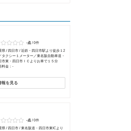
-点
/
0件
重県 / 四日市 / 近鉄・四日市駅より徒歩１2
／タクシー１メーター／東名阪自動車道・
日市東・四日市ＩＣよりお車で１５分
浴料金：-
情報を見る
-点
/
0件
重県 / 四日市 / 東名阪道・四日市東ICより