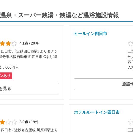
温泉・スーパー銭湯・銭湯など温浴施設情報
ヒールイン四日市
4.1点
/
20件
/ 四日市 / 「近鉄四日市駅」よりタクシ
三
5分東名阪自動車道 四日市ICより15
分
四
：600円～
入
ンあり
施設
を見る
ホテルルートイン四日市
3.0点
/
19件
/ 四日市 / 近鉄名古屋線 川原町駅より
三