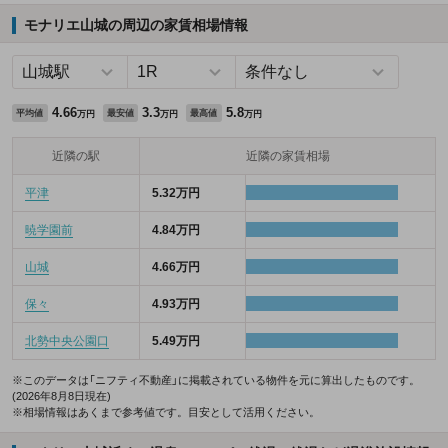
モナリエ山城の周辺の家賃相場情報
4.66
3.3
5.8
平均値
最安値
最高値
万円
万円
万円
近隣の駅
近隣の家賃相場
平津
5.32万円
暁学園前
4.84万円
山城
4.66万円
保々
4.93万円
北勢中央公園口
5.49万円
※このデータは「ニフティ不動産」に掲載されている物件を元に算出したものです。
(2026年8月8日現在)
※相場情報はあくまで参考値です。目安として活用ください。