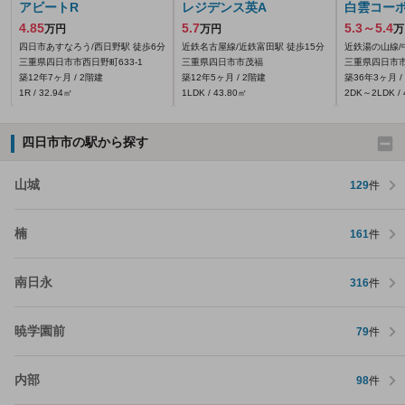
アビートR
レジデンス英A
白雲コー
4.85
5.7
5.3～5.4
万円
万円
万
四日市あすなろう/西日野駅 徒歩6分
近鉄名古屋線/近鉄富田駅 徒歩15分
近鉄湯の山線/
三重県四日市市西日野町633‐1
三重県四日市市茂福
三重県四日市市
築12年7ヶ月 / 2階建
築12年5ヶ月 / 2階建
築36年3ヶ月 /
1R / 32.94㎡
1LDK / 43.80㎡
2DK～2LDK / 
四日市市の駅から探す
山城
129
件
楠
161
件
南日永
316
件
暁学園前
79
件
内部
98
件