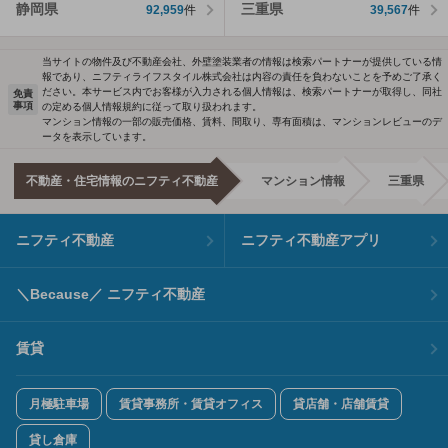
静岡県
三重県
92,959
件
39,567
件
当サイトの物件及び不動産会社、外壁塗装業者の情報は検索パートナーが提供している情
報であり、ニフティライフスタイル株式会社は内容の責任を負わないことを予めご了承く
ださい。本サービス内でお客様が入力される個人情報は、検索パートナーが取得し、同社
免責
事項
の定める個人情報規約に従って取り扱われます。
マンション情報の一部の販売価格、賃料、間取り、専有面積は、マンションレビューのデ
ータを表示しています。
不動産・住宅情報のニフティ不動産
マンション情報
三重県
ニフティ不動産
ニフティ不動産アプリ
＼Because／ ニフティ不動産
賃貸
月極駐車場
賃貸事務所・賃貸オフィス
貸店舗・店舗賃貸
貸し倉庫