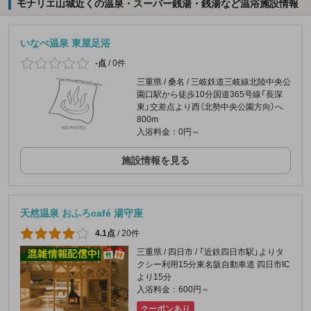
モナリエ山城近くの温泉・スーパー銭湯・銭湯など温浴施設情報
いなべ温泉 東屋足浴
-点
/
0件
三重県 / 桑名 / 三岐鉄道三岐線北陸中央公
園口駅から徒歩10分国道365号線「長深
東」交差点より西（北勢中央公園方向）へ
800m
入浴料金：0円～
施設情報を見る
天然温泉 おふろcafé 湯守座
4.1点
/
20件
三重県 / 四日市 / 「近鉄四日市駅」よりタ
クシー利用15分東名阪自動車道 四日市IC
より15分
入浴料金：600円～
クーポンあり