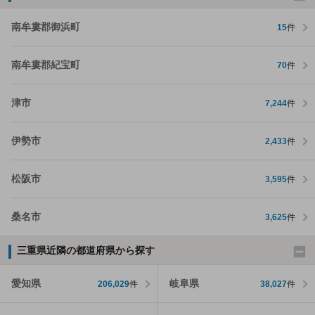
南牟婁郡御浜町
15
件
南牟婁郡紀宝町
70
件
津市
7,244
件
伊勢市
2,433
件
松阪市
3,595
件
桑名市
3,625
件
三重県近隣の都道府県から探す
愛知県
岐阜県
206,029
件
38,027
件