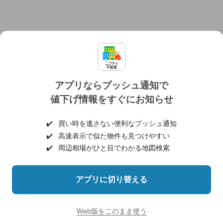
アプリならプッシュ通知で
値下げ情報をすぐにお知らせ
対応機種
個人情報保護ポリシー
利用規約
運営会社
✔️
買い時を逃さない便利なプッシュ通知
ヘルプ・お問い合わせ
採用情報
✔️
高速表示で似た物件も見つけやすい
✔️
周辺相場がひと目でわかる地図検索
アプリに切り替える
©NIFTY Lifestyle Co., Ltd.
Web版をこのまま使う