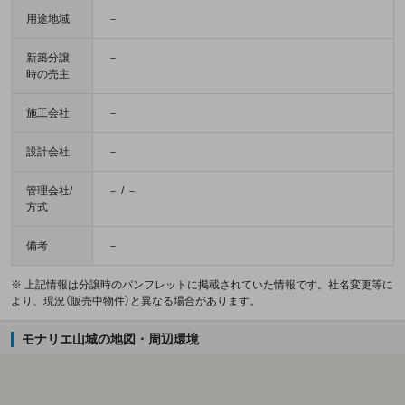
用途地域
－
新築分譲
－
時の売主
施工会社
－
設計会社
－
管理会社/
－ / －
方式
備考
－
※ 上記情報は分譲時のパンフレットに掲載されていた情報です。社名変更等に
より、現況（販売中物件）と異なる場合があります。
モナリエ山城の地図・周辺環境