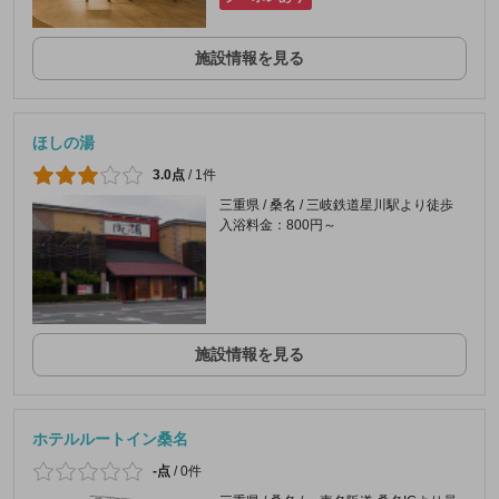
施設情報を見る
ほしの湯
3.0点
/
1件
三重県 / 桑名 / 三岐鉄道星川駅より徒歩
入浴料金：800円～
施設情報を見る
ホテルルートイン桑名
-点
/
0件