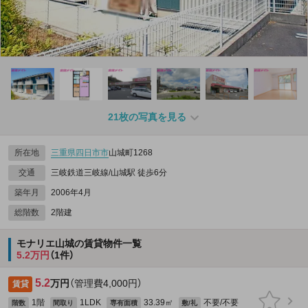
21枚の写真を見る
所在地
三重県
四日市市
山城町1268
交通
三岐鉄道三岐線/山城駅 徒歩6分
築年月
2006年4月
総階数
2階建
モナリエ山城の賃貸物件一覧
5.2万円
（1件）
5.2
万円
（管理費4,000円）
賃貸
1階
1LDK
33.39㎡
不要/不要
階数
間取り
専有面積
敷/礼