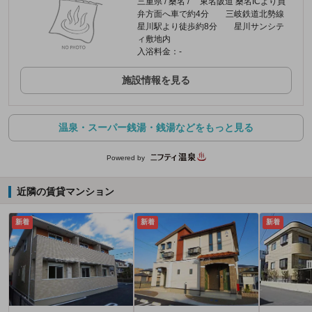
三重県 / 桑名 / 東名阪道 桑名ICより員
弁方面へ車で約4分 三岐鉄道北勢線
星川駅より徒歩約8分 星川サンシテ
ィ敷地内
入浴料金：-
施設情報を見る
温泉・スーパー銭湯・銭湯などをもっと見る
Powered by
近隣の賃貸マンション
新着
新着
新着