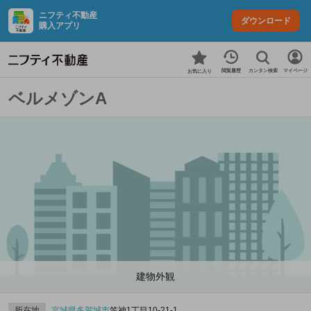
ニフティ不動産
ダウンロード
購入アプリ
カンタン検索
閲覧履歴
マイページ
お気に入り
ベルメゾンA
建物外観
所在地
宮城県
多賀城市
笠神1丁目10-21‐1