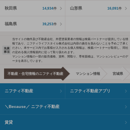
秋田県
山形県
14,934
件
16,091
件
福島県
39,253
件
当サイトの物件及び不動産会社、外壁塗装業者の情報は検索パートナーが提供している情
報であり、ニフティライフスタイル株式会社は内容の責任を負わないことを予めご了承く
ださい。本サービス内でお客様が入力される個人情報は、検索パートナーが取得し、同社
免責
事項
の定める個人情報規約に従って取り扱われます。
マンション情報の一部の販売価格、賃料、間取り、専有面積は、マンションレビューのデ
ータを表示しています。
不動産・住宅情報のニフティ不動産
マンション情報
宮城県
ニフティ不動産
ニフティ不動産アプリ
＼Because／ ニフティ不動産
賃貸