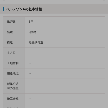
ベルメゾンAの基本情報
総戸数
8戸
階建
2階建
構造
軽量鉄骨造
主方位
－
土地権利
－
用途地域
－
新築分譲
－
時の売主
施工会社
－