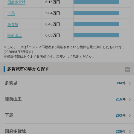
国府多賀城
6.15万円
下馬
5.84万円
多賀城
6.43万円
陸前山王
6.05万円
※このデータは「ニフティ不動産」に掲載されている物件を元に算出したものです。
(2026年8月7日現在)
※相場情報はあくまで参考値です。目安として活用ください。
多賀城市の駅から探す
多賀城
394
件
陸前山王
216
件
下馬
263
件
国府多賀城
230
件