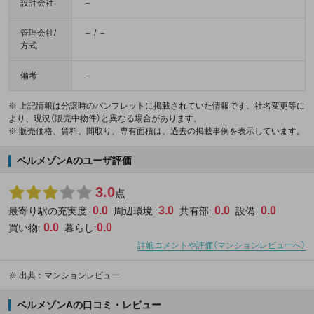
設計会社
－
管理会社/
－ / －
方式
備考
－
※ 上記情報は分譲時のパンフレットに掲載されていた情報です。社名変更等に
より、現況（販売中物件）と異なる場合があります。
※ 販売価格、賃料、間取り、専有面積は、過去の掲載事例を表示しています。
ベルメゾンAのユーザ評価
3.0
点
0.0
3.0
0.0
0.0
最寄り駅の充実度:
周辺環境:
共有部:
設備:
0.0
0.0
買い物:
暮らし:
詳細コメントや評価（マンションレビューへ）
※
出典：マンションレビュー
ベルメゾンAの口コミ・レビュー