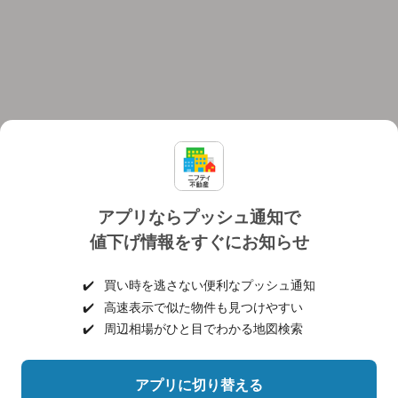
アプリならプッシュ通知で
値下げ情報をすぐにお知らせ
対応機種
個人情報保護ポリシー
利用規約
運営会社
✔️
買い時を逃さない便利なプッシュ通知
ヘルプ・お問い合わせ
採用情報
✔️
高速表示で似た物件も見つけやすい
✔️
周辺相場がひと目でわかる地図検索
アプリに切り替える
©NIFTY Lifestyle Co., Ltd.