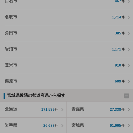
白石市
467
件
名取市
1,714
件
角田市
385
件
岩沼市
1,171
件
登米市
910
件
栗原市
609
件
宮城県近隣の都道府県から探す
北海道
青森県
171,539
件
27,338
件
岩手県
宮城県
26,687
件
61,665
件