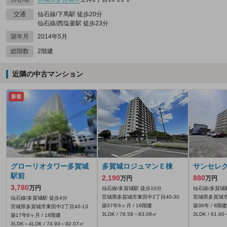
交通
仙石線/下馬駅 徒歩20分
仙石線/西塩釜駅 徒歩23分
築年月
2014年5月
総階数
2階建
近隣の中古マンション
新着
グローリオタワー多賀城
多賀城ロジュマンＥ棟
サンセレ
駅前
2,190
880
万円
万円
3,780
万円
仙石線/多賀城駅 徒歩10分
仙石線/多賀城
宮城県多賀城市東田中2丁目40-30
宮城県多賀城市
仙石線/多賀城駅 徒歩4分
築37年6ヶ月 / 16階建
築36年 / 8階建
宮城県多賀城市東田中2丁目40-13
3LDK / 78.58～83.08㎡
3LDK / 61.6
築17年6ヶ月 / 18階建
3LDK～4LDK / 74.93～92.07㎡