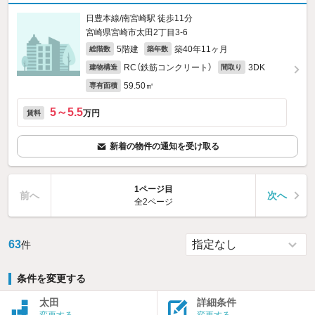
日豊本線/南宮崎駅 徒歩11分
宮崎県宮崎市太田2丁目3-6
5階建
築40年11ヶ月
総階数
築年数
RC（鉄筋コンクリート）
3DK
建物構造
間取り
59.50㎡
専有面積
5～5.5
万円
賃料
新着の物件の通知を受け取る
1ページ目
前へ
次へ
全2ページ
63
件
条件を変更する
太田
詳細条件