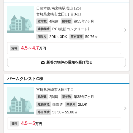
日豊本線/南宮崎駅 徒歩12分
宮崎県宮崎市太田1丁目3-21
4階建
築55年7ヶ月
総階数
築年数
RC（鉄筋コンクリート）
建物構造
2DK～3DK
50.76㎡
間取り
専有面積
4.5～4.7
万円
賃料
新着の物件の通知を受け取る
パームクレストC棟
宮崎県宮崎市太田4丁目
2階建
築38年7ヶ月
総階数
築年数
鉄骨造
2LDK
建物構造
間取り
53.50～55.00㎡
専有面積
4.5～5
万円
賃料