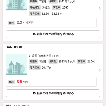
2階建
築41年3ヶ月
総階数
築年数
鉄骨造
2DK
建物構造
間取り
32.50～32.52㎡
専有面積
3.2～4
万円
賃料
新着の物件の通知を受け取る
SANDBOX
宮崎県宮崎市太田2丁目
3階建
築33年2ヶ月
2LDK
総階数
築年数
間取り
90.47㎡
専有面積
8.5
万円
賃料
新着の物件の通知を受け取る