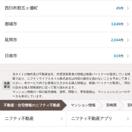
西臼杵郡五ヶ瀬町
45
件
都城市
3,649
件
延岡市
2,044
件
日南市
619
件
当サイトの物件及び不動産会社、外壁塗装業者の情報は検索パートナーが提供している情
報であり、ニフティライフスタイル株式会社は内容の責任を負わないことを予めご了承く
ださい。本サービス内でお客様が入力される個人情報は、検索パートナーが取得し、同社
免責
事項
の定める個人情報規約に従って取り扱われます。
マンション情報の一部の販売価格、賃料、間取り、専有面積は、マンションレビューのデ
ータを表示しています。
不動産・住宅情報のニフティ不動産
マンション情報
宮崎県
宮
ニフティ不動産
ニフティ不動産アプリ