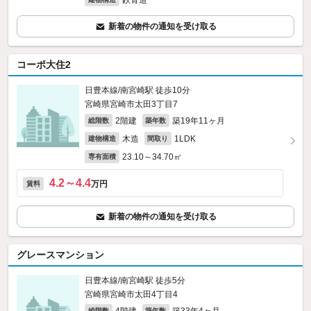
鉄骨造
新着の物件の通知を受け取る
コーポ大住2
日豊本線/南宮崎駅 徒歩10分
宮崎県宮崎市太田3丁目7
2階建
築19年11ヶ月
総階数
築年数
木造
1LDK
建物構造
間取り
23.10～34.70㎡
専有面積
4.2～4.4
万円
賃料
新着の物件の通知を受け取る
グレースマンション
日豊本線/南宮崎駅 徒歩5分
宮崎県宮崎市太田4丁目4
総階数
築年数