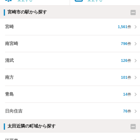
変更する
変更する
宮崎市の駅から探す
宮崎
1,561
件
南宮崎
796
件
清武
126
件
南方
101
件
青島
14
件
日向住吉
76
件
太田近隣の町域から探す