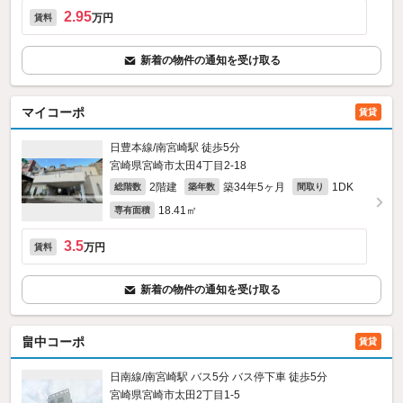
2.95
万円
賃料
新着の物件の通知を受け取る
マイコーポ
賃貸
日豊本線/南宮崎駅 徒歩5分
宮崎県宮崎市太田4丁目2-18
2階建
築34年5ヶ月
1DK
総階数
築年数
間取り
18.41㎡
専有面積
3.5
万円
賃料
新着の物件の通知を受け取る
畠中コーポ
賃貸
日南線/南宮崎駅 バス5分 バス停下車 徒歩5分
宮崎県宮崎市太田2丁目1-5