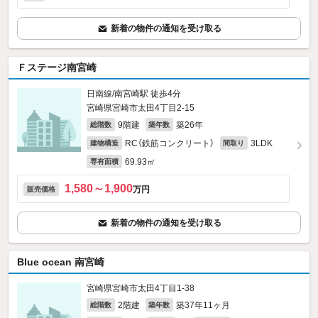
新着の物件の通知を受け取る
Ｆステージ南宮崎
日南線/南宮崎駅 徒歩4分
宮崎県宮崎市太田4丁目2-15
9階建
築26年
総階数
築年数
RC（鉄筋コンクリート）
3LDK
建物構造
間取り
69.93㎡
専有面積
1,580～1,900
万円
販売価格
新着の物件の通知を受け取る
Blue ocean 南宮崎
宮崎県宮崎市太田4丁目1-38
2階建
築37年11ヶ月
総階数
築年数