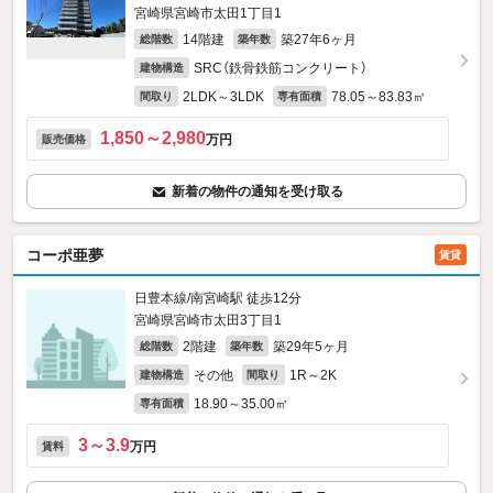
宮崎県宮崎市太田1丁目1
14階建
築27年6ヶ月
総階数
築年数
SRC（鉄骨鉄筋コンクリート）
建物構造
2LDK～3LDK
78.05～83.83㎡
間取り
専有面積
1,850～2,980
万円
販売価格
新着の物件の通知を受け取る
コーポ亜夢
賃貸
日豊本線/南宮崎駅 徒歩12分
宮崎県宮崎市太田3丁目1
2階建
築29年5ヶ月
総階数
築年数
その他
1R～2K
建物構造
間取り
18.90～35.00㎡
専有面積
3～3.9
万円
賃料