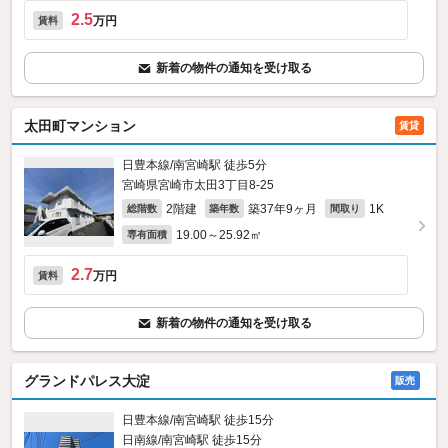
2.5
万円
賃料
新着の物件の通知を受け取る
太田町マンション
賃貸
日豊本線/南宮崎駅 徒歩5分
宮崎県宮崎市太田3丁目8-25
2階建
築37年9ヶ月
1K
総階数
築年数
間取り
19.00～25.92㎡
専有面積
2.7
万円
賃料
新着の物件の通知を受け取る
グランドパレス大淀
販売
日豊本線/南宮崎駅 徒歩15分
日南線/南宮崎駅 徒歩15分