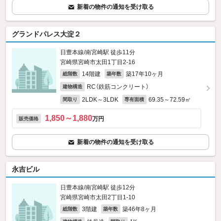
新着の物件の通知を受け取る
グランドパレス大淀２
日豊本線/南宮崎駅 徒歩11分
宮崎県宮崎市太田1丁目2-16
14階建
築17年10ヶ月
総階数
築年数
RC（鉄筋コンクリート）
建物構造
2LDK～3LDK
69.35～72.59㎡
間取り
専有面積
1,850～1,880
万円
販売価格
新着の物件の通知を受け取る
永吉ビル
日豊本線/南宮崎駅 徒歩12分
宮崎県宮崎市太田2丁目1-10
3階建
築46年8ヶ月
総階数
築年数