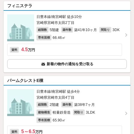
フィニステラ
日豊本線/南宮崎駅 徒歩10分
宮崎県宮崎市太田2丁目
5階建
築41年10ヶ月
3DK
総階数
築年数
間取り
66.46㎡
専有面積
4.5
万円
賃料
新着の物件の通知を受け取る
パームクレストE棟
日豊本線/南宮崎駅 徒歩4分
宮崎県宮崎市太田4丁目
2階建
築38年7ヶ月
総階数
築年数
軽量鉄骨造
3LDK
建物構造
間取り
65.90㎡
専有面積
5～6.5
万円
賃料