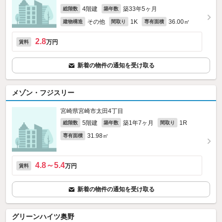
4階建
築33年5ヶ月
総階数
築年数
その他
1K
36.00㎡
建物構造
間取り
専有面積
2.8
万円
賃料
新着の物件の通知を受け取る
メゾン・フジスリー
宮崎県宮崎市太田4丁目
5階建
築1年7ヶ月
1R
総階数
築年数
間取り
31.98㎡
専有面積
4.8～5.4
万円
賃料
新着の物件の通知を受け取る
グリーンハイツ奥野