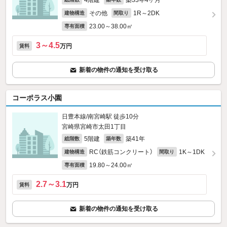
4階建
築33年4ヶ月
その他
1R～2DK
建物構造
間取り
23.00～38.00㎡
専有面積
3～4.5
万円
賃料
新着の物件の通知を受け取る
コーポラス小園
日豊本線/南宮崎駅 徒歩10分
宮崎県宮崎市太田1丁目
5階建
築41年
総階数
築年数
RC（鉄筋コンクリート）
1K～1DK
建物構造
間取り
19.80～24.00㎡
専有面積
2.7～3.1
万円
賃料
新着の物件の通知を受け取る