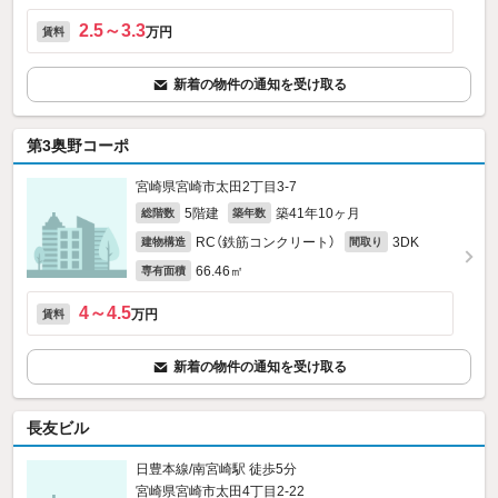
2.5～3.3
万円
賃料
新着の物件の通知を受け取る
第3奥野コーポ
宮崎県宮崎市太田2丁目3-7
5階建
築41年10ヶ月
総階数
築年数
RC（鉄筋コンクリート）
3DK
建物構造
間取り
66.46㎡
専有面積
4～4.5
万円
賃料
新着の物件の通知を受け取る
長友ビル
日豊本線/南宮崎駅 徒歩5分
宮崎県宮崎市太田4丁目2-22