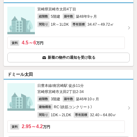
宮崎県宮崎市太田4丁目
5階建
築48年9ヶ月
総階数
築年数
1R～1LDK
34.47～49.72㎡
間取り
専有面積
4.5～6
万円
賃料
新着の物件の通知を受け取る
ドミール太田
日豊本線/南宮崎駅 徒歩11分
宮崎県宮崎市太田2丁目2-34
3階建
築46年10ヶ月
総階数
築年数
RC（鉄筋コンクリート）
建物構造
1DK～2LDK
32.40～64.80㎡
間取り
専有面積
2.95～4.2
万円
賃料