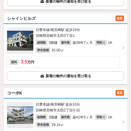
新着の物件の通知を受け取る
シャインヒルズ
賃貸
日豊本線/南宮崎駅 徒歩10分
宮崎県宮崎市太田3丁目1
3階建
築38年7ヶ月
1K
総階数
築年数
間取り
35.00㎡
専有面積
3.5
万円
賃料
新着の物件の通知を受け取る
コーポK
賃貸
日豊本線/南宮崎駅 徒歩10分
宮崎県宮崎市太田2丁目3-32
3階建
築41年5ヶ月
1K
総階数
築年数
間取り
29.14㎡
専有面積