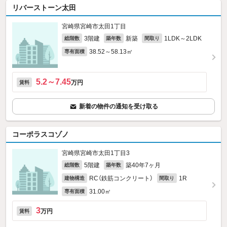
リバーストーン太田
宮崎県宮崎市太田1丁目
3階建
新築
1LDK～2LDK
総階数
築年数
間取り
38.52～58.13㎡
専有面積
5.2～7.45
万円
賃料
新着の物件の通知を受け取る
コーポラスコゾノ
宮崎県宮崎市太田1丁目3
5階建
築40年7ヶ月
総階数
築年数
RC（鉄筋コンクリート）
1R
建物構造
間取り
31.00㎡
専有面積
3
万円
賃料