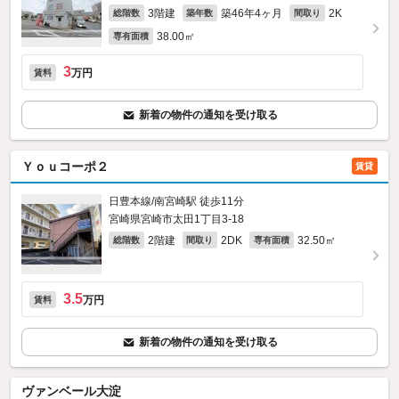
3階建
築46年4ヶ月
2K
総階数
築年数
間取り
38.00㎡
専有面積
3
万円
賃料
新着の物件の通知を受け取る
Ｙｏｕコーポ２
賃貸
日豊本線/南宮崎駅 徒歩11分
宮崎県宮崎市太田1丁目3-18
2階建
2DK
32.50㎡
総階数
間取り
専有面積
3.5
万円
賃料
新着の物件の通知を受け取る
ヴァンベール大淀