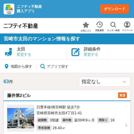
ニフティ不動産
ダウンロード
購入アプリ
カンタン検索
閲覧履歴
マイページ
お気に入り
宮崎市太田のマンション情報を探す
太田
詳細条件
変更する
変更する
アプリで探す
地図から探す
63
件
藤井第2ビル
賃貸
日豊本線/南宮崎駅 徒歩7分
宮崎県宮崎市太田4丁目1-41
3階建
築39年9ヶ月
1K
総階数
築年数
間取り
26.40㎡
専有面積