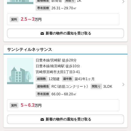
鉄骨造
1K
建物構造
間取り
26.31～29.70㎡
専有面積
2.5～3
万円
賃料
新着の物件の通知を受け取る
サンシティルネッサンス
日豊本線/宮崎駅 徒歩28分
日豊本線/南宮崎駅 徒歩10分
宮崎県宮崎市太田1丁目3-41
12階建
築41年1ヶ月
総階数
築年数
RC（鉄筋コンクリート）
3LDK
建物構造
間取り
66.00～68.20㎡
専有面積
5～6.3
万円
賃料
新着の物件の通知を受け取る