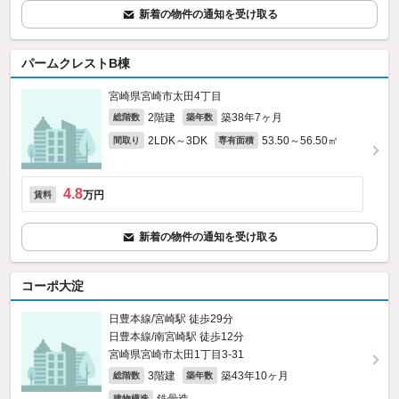
新着の物件の通知を受け取る
パームクレストB棟
宮崎県宮崎市太田4丁目
2階建
築38年7ヶ月
総階数
築年数
2LDK～3DK
53.50～56.50㎡
間取り
専有面積
4.8
万円
賃料
新着の物件の通知を受け取る
コーポ大淀
日豊本線/宮崎駅 徒歩29分
日豊本線/南宮崎駅 徒歩12分
宮崎県宮崎市太田1丁目3-31
3階建
築43年10ヶ月
総階数
築年数
建物構造