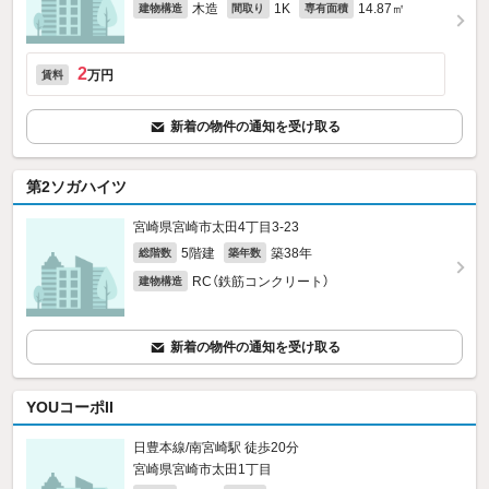
木造
1K
14.87㎡
建物構造
間取り
専有面積
2
万円
賃料
新着の物件の通知を受け取る
第2ソガハイツ
宮崎県宮崎市太田4丁目3-23
5階建
築38年
総階数
築年数
RC（鉄筋コンクリート）
建物構造
新着の物件の通知を受け取る
YOUコーポII
日豊本線/南宮崎駅 徒歩20分
宮崎県宮崎市太田1丁目