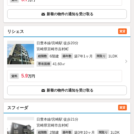
万円
新着の物件の通知を受け取る
リシェス
賃貸
日豊本線/宮崎駅 徒歩20分
宮崎県宮崎市吉村町
6階建
築7年1ヶ月
1LDK
総階数
築年数
間取り
41.60㎡
専有面積
5.9
万円
賃料
新着の物件の通知を受け取る
スフィーダ
賃貸
日豊本線/宮崎駅 徒歩21分
宮崎県宮崎市吉村町
2階建
築3年10ヶ月
1LDK
総階数
築年数
間取り