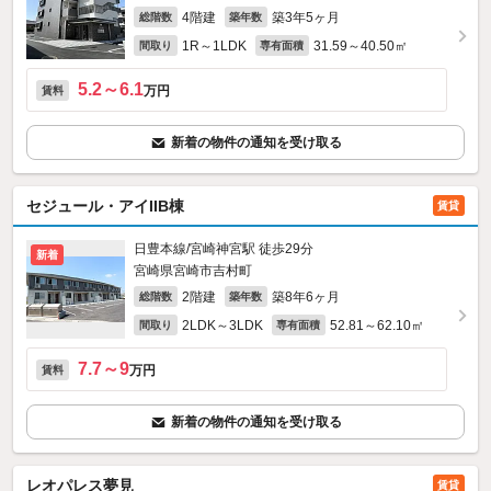
4階建
築3年5ヶ月
総階数
築年数
1R～1LDK
31.59～40.50㎡
間取り
専有面積
5.2～6.1
万円
賃料
新着の物件の通知を受け取る
セジュール・アイIIB棟
賃貸
日豊本線/宮崎神宮駅 徒歩29分
新着
宮崎県宮崎市吉村町
2階建
築8年6ヶ月
総階数
築年数
2LDK～3LDK
52.81～62.10㎡
間取り
専有面積
7.7～9
万円
賃料
新着の物件の通知を受け取る
レオパレス夢見
賃貸