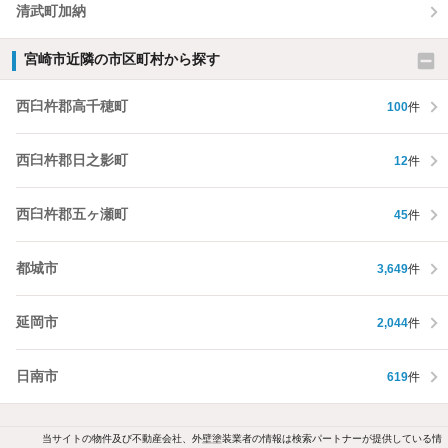
清武町加納
宮崎市近隣の市区町村から探す
西臼杵郡高千穂町
100
件
西臼杵郡日之影町
12
件
西臼杵郡五ヶ瀬町
45
件
都城市
3,649
件
延岡市
2,044
件
日南市
619
件
当サイトの物件及び不動産会社、外壁塗装業者の情報は検索パートナーが提供している情