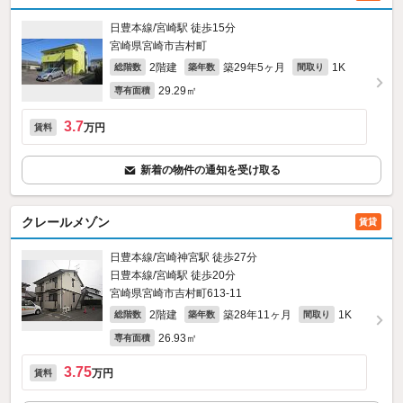
日豊本線/宮崎駅 徒歩15分
宮崎県宮崎市吉村町
2階建
築29年5ヶ月
1K
総階数
築年数
間取り
29.29㎡
専有面積
3.7
万円
賃料
新着の物件の通知を受け取る
クレールメゾン
賃貸
日豊本線/宮崎神宮駅 徒歩27分
日豊本線/宮崎駅 徒歩20分
宮崎県宮崎市吉村町613‐11
2階建
築28年11ヶ月
1K
総階数
築年数
間取り
26.93㎡
専有面積
3.75
万円
賃料