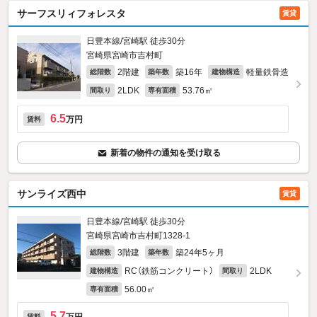
サーフスリィフォレスタ
賃貸
日豊本線/宮崎駅 徒歩30分
宮崎県宮崎市吉村町
2階建
築16年
軽量鉄骨造
総階数
築年数
建物構造
2LDK
53.76㎡
間取り
専有面積
6.5
万円
賃料
新着の物件の通知を受け取る
サンライズ西中
賃貸
日豊本線/宮崎駅 徒歩30分
宮崎県宮崎市吉村町1328‐1
3階建
築24年5ヶ月
総階数
築年数
RC（鉄筋コンクリート）
2LDK
建物構造
間取り
56.00㎡
専有面積
5.7
賃料