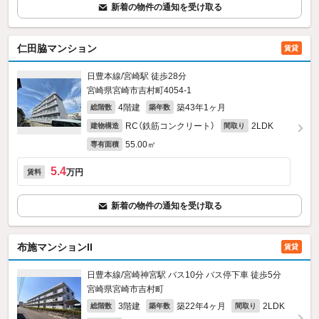
新着の物件の通知を受け取る
仁田脇マンション
賃貸
日豊本線/宮崎駅 徒歩28分
宮崎県宮崎市吉村町4054‐1
4階建
築43年1ヶ月
総階数
築年数
RC（鉄筋コンクリート）
2LDK
建物構造
間取り
55.00㎡
専有面積
5.4
万円
賃料
新着の物件の通知を受け取る
布施マンションII
賃貸
日豊本線/宮崎神宮駅 バス10分 バス停下車 徒歩5分
宮崎県宮崎市吉村町
3階建
築22年4ヶ月
2LDK
総階数
築年数
間取り