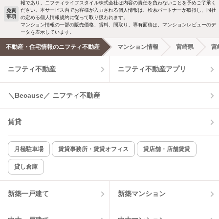
報であり、ニフティライフスタイル株式会社は内容の責任を負わないことを予めご了承く
ださい。本サービス内でお客様が入力される個人情報は、検索パートナーが取得し、同社
免責
事項
の定める個人情報規約に従って取り扱われます。
マンション情報の一部の販売価格、賃料、間取り、専有面積は、マンションレビューのデ
ータを表示しています。
不動産・住宅情報のニフティ不動産
マンション情報
宮崎県
宮
ニフティ不動産
ニフティ不動産アプリ
＼Because／ ニフティ不動産
賃貸
月極駐車場
賃貸事務所・賃貸オフィス
貸店舗・店舗賃貸
貸し倉庫
新築一戸建て
新築マンション