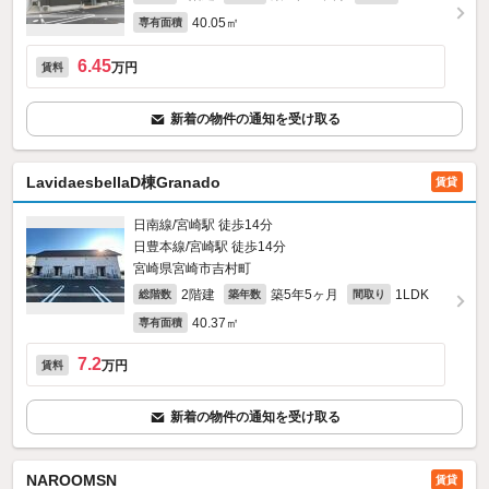
40.05㎡
専有面積
6.45
万円
賃料
新着の物件の通知を受け取る
LavidaesbellaD棟Granado
賃貸
日南線/宮崎駅 徒歩14分
日豊本線/宮崎駅 徒歩14分
宮崎県宮崎市吉村町
2階建
築5年5ヶ月
1LDK
総階数
築年数
間取り
40.37㎡
専有面積
7.2
万円
賃料
新着の物件の通知を受け取る
NAROOMSN
賃貸