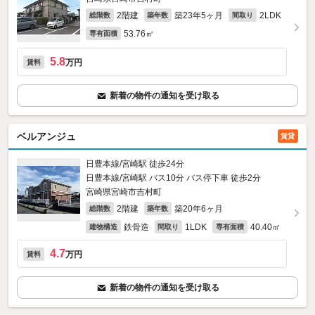
2階建
築23年5ヶ月
2LDK
総階数
築年数
間取り
53.76㎡
専有面積
5.8
万円
賃料
新着の物件の通知を受け取る
ベルアンジュ
賃貸
日豊本線/宮崎駅 徒歩24分
日豊本線/宮崎駅 バス10分 バス停下車 徒歩2分
宮崎県宮崎市吉村町
2階建
築20年6ヶ月
総階数
築年数
鉄骨造
1LDK
40.40㎡
建物構造
間取り
専有面積
4.7
万円
賃料
新着の物件の通知を受け取る