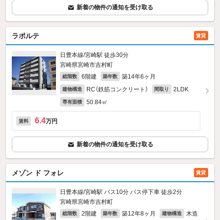
新着の物件の通知を受け取る
ラポルテ
賃貸
日豊本線/宮崎駅 徒歩30分
宮崎県宮崎市吉村町
6階建
築14年6ヶ月
総階数
築年数
RC（鉄筋コンクリート）
2LDK
建物構造
間取り
50.84㎡
専有面積
6.4
万円
賃料
新着の物件の通知を受け取る
メゾン ド フォレ
賃貸
日豊本線/宮崎駅 バス10分 バス停下車 徒歩2分
宮崎県宮崎市吉村町
2階建
築12年8ヶ月
木造
総階数
築年数
建物構造