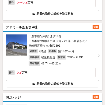
5～6.2
万円
賃料
新着の物件の通知を受け取る
ファミールあおきA棟
賃貸
日豊本線/宮崎駅 徒歩18分
日豊本線/宮崎駅 バス10分 バス停下車 徒歩3分
宮崎県宮崎市吉村町1391
2階建
築33年5ヶ月
総階数
築年数
軽量鉄骨造
2DK～2LDK
建物構造
間取り
43.74～45.21㎡
専有面積
5.7
万円
賃料
新着の物件の通知を受け取る
Sビレッジ
賃貸