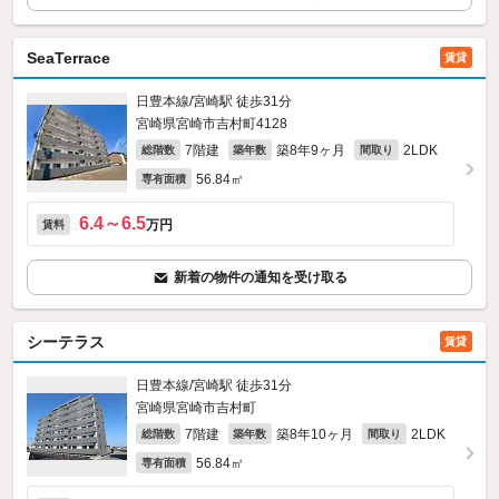
SeaTerrace
賃貸
日豊本線/宮崎駅 徒歩31分
宮崎県宮崎市吉村町4128
7階建
築8年9ヶ月
2LDK
総階数
築年数
間取り
56.84㎡
専有面積
6.4～6.5
万円
賃料
新着の物件の通知を受け取る
シーテラス
賃貸
日豊本線/宮崎駅 徒歩31分
宮崎県宮崎市吉村町
7階建
築8年10ヶ月
2LDK
総階数
築年数
間取り
56.84㎡
専有面積