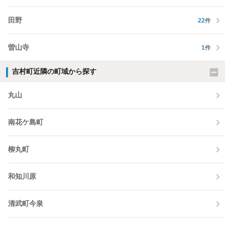
田野
22
件
曽山寺
1
件
吉村町近隣の町域から探す
丸山
南花ケ島町
柳丸町
和知川原
清武町今泉