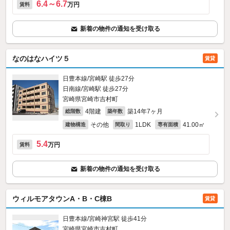
6.4～6.7
万円
賃料
新着の物件の通知を受け取る
なのはなハイツ５
賃貸
日豊本線/宮崎駅 徒歩27分
日南線/宮崎駅 徒歩27分
宮崎県宮崎市吉村町
4階建
築14年7ヶ月
総階数
築年数
その他
1LDK
41.00㎡
建物構造
間取り
専有面積
5.4
万円
賃料
新着の物件の通知を受け取る
ウィルモアタウンA・B・C棟B
賃貸
日豊本線/宮崎神宮駅 徒歩41分
宮崎県宮崎市吉村町