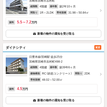
宮崎県宮崎市吉村町
4階建
築2年10ヶ月
総階数
築年数
1R～2LDK
31.98～50.84㎡
間取り
専有面積
5.5～7.2
万円
賃料
新着の物件の通知を受け取る
ダイナシティ
賃貸
日豊本線/宮崎駅 徒歩25分
宮崎県宮崎市吉村町498‐2
4階建
築39年6ヶ月
総階数
築年数
RC（鉄筋コンクリート）
2DK
建物構造
間取り
48.02～52.00㎡
専有面積
4.5
万円
賃料
新着の物件の通知を受け取る