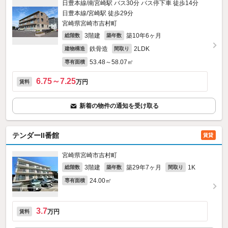
日豊本線/南宮崎駅 バス30分 バス停下車 徒歩14分
日豊本線/宮崎駅 徒歩29分
宮崎県宮崎市吉村町
3階建
築10年6ヶ月
総階数
築年数
鉄骨造
2LDK
建物構造
間取り
53.48～58.07㎡
専有面積
6.75～7.25
万円
賃料
新着の物件の通知を受け取る
テンダーII番館
賃貸
宮崎県宮崎市吉村町
3階建
築29年7ヶ月
1K
総階数
築年数
間取り
24.00㎡
専有面積
3.7
万円
賃料