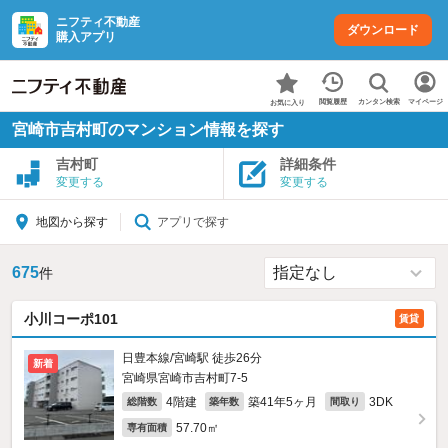
ニフティ不動産
ダウンロード
購入アプリ
カンタン検索
閲覧履歴
マイページ
お気に入り
宮崎市吉村町のマンション情報を探す
吉村町
詳細条件
変更する
変更する
アプリで探す
地図から探す
675
件
小川コーポ101
賃貸
日豊本線/宮崎駅 徒歩26分
新着
宮崎県宮崎市吉村町7‐5
4階建
築41年5ヶ月
3DK
総階数
築年数
間取り
57.70㎡
専有面積