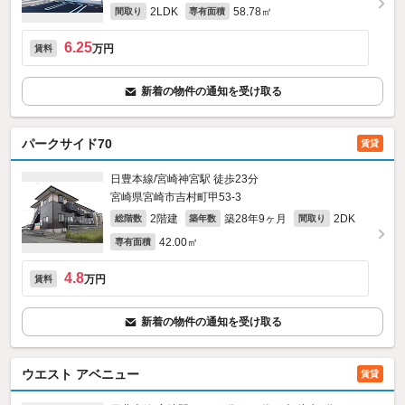
2LDK
58.78㎡
間取り
専有面積
6.25
万円
賃料
新着の物件の通知を受け取る
パークサイド70
賃貸
日豊本線/宮崎神宮駅 徒歩23分
宮崎県宮崎市吉村町甲53‐3
2階建
築28年9ヶ月
2DK
総階数
築年数
間取り
42.00㎡
専有面積
4.8
万円
賃料
新着の物件の通知を受け取る
ウエスト アベニュー
賃貸