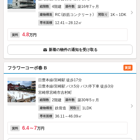
4階建
築16年7ヶ月
総階数
築年数
RC（鉄筋コンクリート）
1K～1DK
建物構造
間取り
12.41～28.12㎡
専有面積
4.8
万円
賃料
新着の物件の通知を受け取る
フラワーコーポ春 B
賃貸
日豊本線/宮崎駅 徒歩17分
日豊本線/宮崎駅 バス5分 バス停下車 徒歩3分
宮崎県宮崎市吉村町
2階建
築30年5ヶ月
総階数
築年数
鉄骨造
1LDK
建物構造
間取り
36.11～46.09㎡
専有面積
6.4～7
万円
賃料