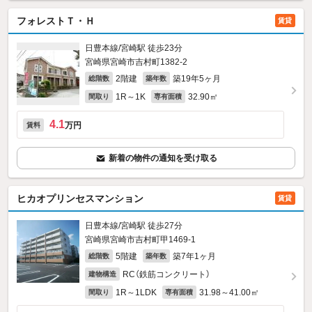
フォレストＴ・Ｈ
賃貸
日豊本線/宮崎駅 徒歩23分
宮崎県宮崎市吉村町1382‐2
2階建
築19年5ヶ月
総階数
築年数
1R～1K
32.90㎡
間取り
専有面積
4.1
万円
賃料
新着の物件の通知を受け取る
ヒカオプリンセスマンション
賃貸
日豊本線/宮崎駅 徒歩27分
宮崎県宮崎市吉村町甲1469‐1
5階建
築7年1ヶ月
総階数
築年数
RC（鉄筋コンクリート）
建物構造
1R～1LDK
31.98～41.00㎡
間取り
専有面積