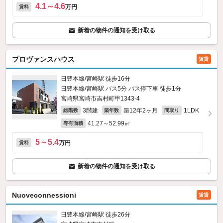
4.1～4.6
万円
賃料
新着の物件の通知を受け取る
プロヴァンスハウス
賃貸
日豊本線/宮崎駅 徒歩16分
日豊本線/宮崎駅 バス5分 バス停下車 徒歩1分
宮崎県宮崎市吉村町甲1343‐4
3階建
築12年2ヶ月
1LDK
総階数
築年数
間取り
41.27～52.99㎡
専有面積
5～5.4
万円
賃料
新着の物件の通知を受け取る
Nuoveconnessioni
賃貸
日豊本線/宮崎駅 徒歩26分