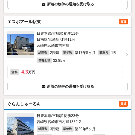
新着の物件の通知を受け取る
エスポアール駅東
賃貸
日豊本線/宮崎駅 徒歩11分
日南線/宮崎駅 徒歩11分
宮崎県宮崎市吉村町
2階建
築17年5ヶ月
1R
総階数
築年数
間取り
32.85㎡
専有面積
4.3
万円
賃料
新着の物件の通知を受け取る
ぐらんしゅーるA
賃貸
日豊本線/宮崎駅 徒歩23分
宮崎県宮崎市吉村町1382‐2
3階建
築29年5ヶ月
総階数
築年数