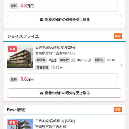
4.3
万円
賃料
新着の物件の通知を受け取る
ジョイスソレイユ
賃貸
日豊本線/宮崎駅 徒歩20分
新着
宮崎県宮崎市吉村町656‐3
3階建
築18年5ヶ月
1LDK
総階数
築年数
間取り
40.26㎡
専有面積
5.8
万円
賃料
新着の物件の通知を受け取る
Revel吉村
賃貸
日豊本線/宮崎駅 徒歩23分
新着
宮崎県宮崎市吉村町