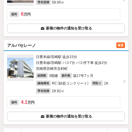
58.00㎡
専有面積
6
万円
賃料
新着の物件の通知を受け取る
アルバセレーノ
賃貸
日豊本線/宮崎駅 徒歩15分
日豊本線/宮崎駅 バス7分 バス停下車 徒歩2分
宮崎県宮崎市吉村町
3階建
築17年7ヶ月
総階数
築年数
RC（鉄筋コンクリート）
1K
建物構造
間取り
28.92㎡
専有面積
4.1
万円
賃料
新着の物件の通知を受け取る