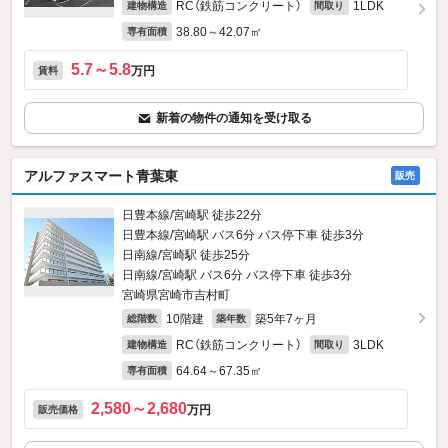
RC（鉄筋コンクリート）
1LDK
建物構造
間取り
38.80～42.07㎡
専有面積
5.7～5.8
万円
賃料
新着の物件の通知を受け取る
アルファスマート青葉東
販売
日豊本線/宮崎駅 徒歩22分
日豊本線/宮崎駅 バス6分 バス停下車 徒歩3分
日南線/宮崎駅 徒歩25分
日南線/宮崎駅 バス6分 バス停下車 徒歩3分
宮崎県宮崎市吉村町
10階建
築5年7ヶ月
総階数
築年数
RC（鉄筋コンクリート）
3LDK
建物構造
間取り
64.64～67.35㎡
専有面積
2,580～2,680
万円
販売価格