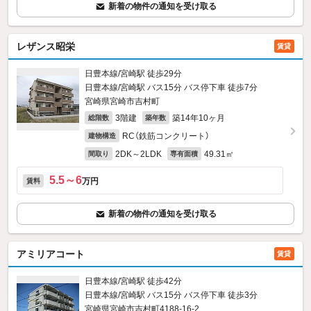
新着の物件の通知を受け取る
レザンス昭栄
賃貸
日豊本線/宮崎駅 徒歩29分
日豊本線/宮崎駅 バス15分 バス停下車 徒歩7分
宮崎県宮崎市吉村町
3階建
築14年10ヶ月
総階数
築年数
RC（鉄筋コンクリート）
建物構造
2DK～2LDK
49.31㎡
間取り
専有面積
5.5～6
万円
賃料
新着の物件の通知を受け取る
アミリアコート
賃貸
日豊本線/宮崎駅 徒歩42分
日豊本線/宮崎駅 バス15分 バス停下車 徒歩3分
宮崎県宮崎市吉村町4188‐16‐2