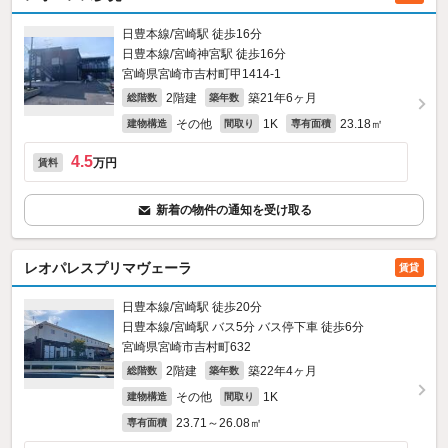
日豊本線/宮崎駅 徒歩16分
日豊本線/宮崎神宮駅 徒歩16分
宮崎県宮崎市吉村町甲1414‐1
2階建
築21年6ヶ月
総階数
築年数
その他
1K
23.18㎡
建物構造
間取り
専有面積
4.5
万円
賃料
新着の物件の通知を受け取る
レオパレスプリマヴェーラ
賃貸
日豊本線/宮崎駅 徒歩20分
日豊本線/宮崎駅 バス5分 バス停下車 徒歩6分
宮崎県宮崎市吉村町632
2階建
築22年4ヶ月
総階数
築年数
その他
1K
建物構造
間取り
23.71～26.08㎡
専有面積