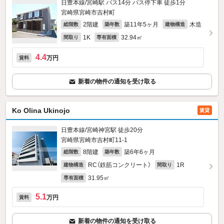
日豊本線/宮崎駅 バス14分 バス停下車 徒歩1分
宮崎県宮崎市吉村町
2階建
築11年5ヶ月
木造
総階数
築年数
建物構造
1K
32.94㎡
間取り
専有面積
4.4
万円
賃料
新着の物件の通知を受け取る
Ko Olina Ukinojo
賃貸
日豊本線/宮崎神宮駅 徒歩20分
宮崎県宮崎市吉村町11‐1
8階建
築6年6ヶ月
総階数
築年数
RC（鉄筋コンクリート）
1R
建物構造
間取り
31.95㎡
専有面積
5.1
万円
賃料
新着の物件の通知を受け取る