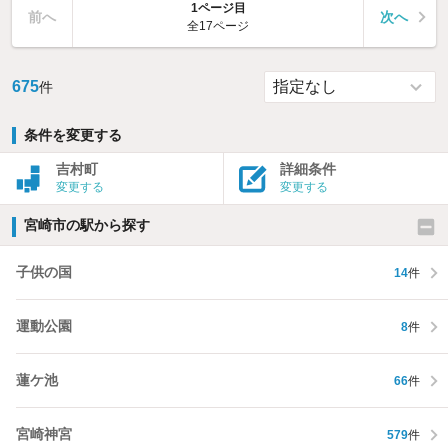
1ページ目
前へ
次へ
全17ページ
675
件
条件を変更する
吉村町
詳細条件
変更する
変更する
宮崎市の駅から探す
子供の国
14
件
運動公園
8
件
蓮ケ池
66
件
宮崎神宮
579
件