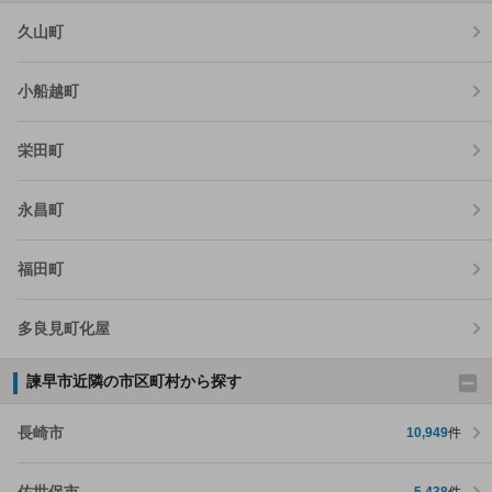
久山町
小船越町
栄田町
永昌町
福田町
多良見町化屋
諫早市近隣の市区町村から探す
長崎市
10,949
件
佐世保市