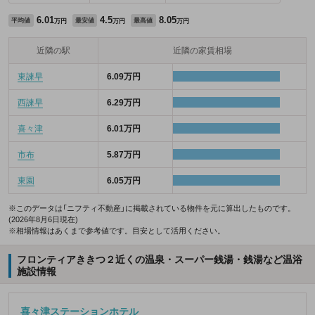
6.01
4.5
8.05
平均値
最安値
最高値
万円
万円
万円
近隣の駅
近隣の家賃相場
東諫早
6.09万円
西諫早
6.29万円
喜々津
6.01万円
市布
5.87万円
東園
6.05万円
※このデータは「ニフティ不動産」に掲載されている物件を元に算出したものです。
(2026年8月6日現在)
※相場情報はあくまで参考値です。目安として活用ください。
フロンティアききつ２近くの温泉・スーパー銭湯・銭湯など温浴
施設情報
喜々津ステーションホテル