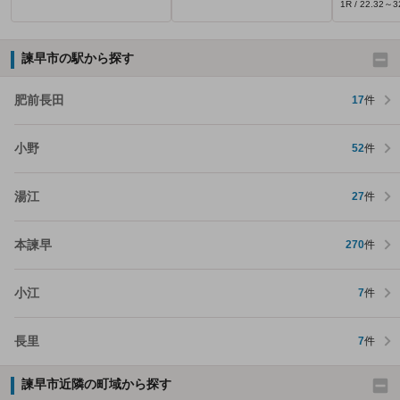
1R / 22.32～
諫早市の駅から探す
肥前長田
17
件
小野
52
件
湯江
27
件
本諫早
270
件
小江
7
件
長里
7
件
諫早市近隣の町域から探す