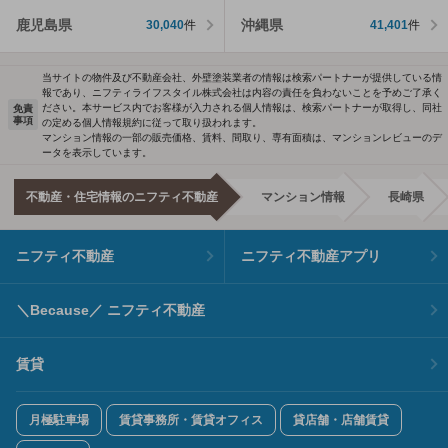
鹿児島県
沖縄県
30,040
件
41,401
件
当サイトの物件及び不動産会社、外壁塗装業者の情報は検索パートナーが提供している情
報であり、ニフティライフスタイル株式会社は内容の責任を負わないことを予めご了承く
ださい。本サービス内でお客様が入力される個人情報は、検索パートナーが取得し、同社
免責
事項
の定める個人情報規約に従って取り扱われます。
マンション情報の一部の販売価格、賃料、間取り、専有面積は、マンションレビューのデ
ータを表示しています。
不動産・住宅情報のニフティ不動産
マンション情報
長崎県
ニフティ不動産
ニフティ不動産アプリ
＼Because／ ニフティ不動産
賃貸
月極駐車場
賃貸事務所・賃貸オフィス
貸店舗・店舗賃貸