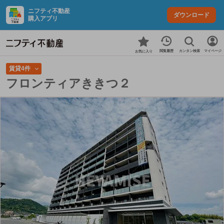
ニフティ不動産
ダウンロード
購入アプリ
カンタン検索
閲覧履歴
マイページ
お気に入り
賃貸4件
フロンティアききつ２