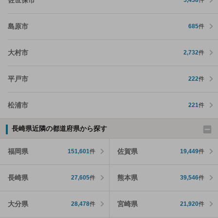
5,438
件
島原市
685
件
大村市
2,732
件
平戸市
222
件
松浦市
221
件
長崎県近隣の都道府県から探す
福岡県
佐賀県
151,601
件
19,449
件
長崎県
熊本県
27,605
件
39,546
件
大分県
宮崎県
28,478
件
21,920
件