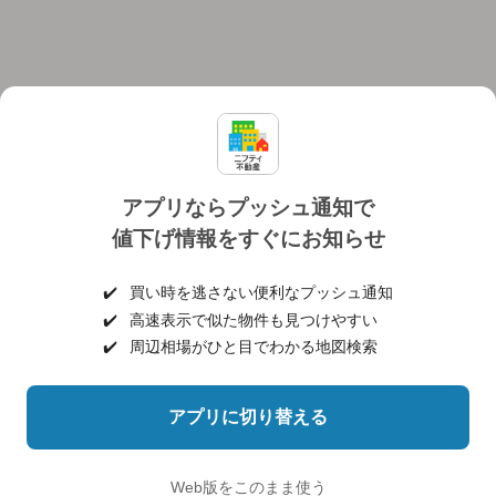
アプリならプッシュ通知で
値下げ情報をすぐにお知らせ
対応機種
個人情報保護ポリシー
利用規約
運営会社
✔️
買い時を逃さない便利なプッシュ通知
ヘルプ・お問い合わせ
採用情報
✔️
高速表示で似た物件も見つけやすい
✔️
周辺相場がひと目でわかる地図検索
アプリに切り替える
©NIFTY Lifestyle Co., Ltd.
Web版をこのまま使う