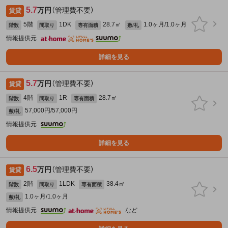
5.7
万円
（管理費不要）
賃貸
5階
1DK
28.7㎡
1.0ヶ月/1.0ヶ月
階数
間取り
専有面積
敷/礼
情報提供元
詳細を見る
5.7
万円
（管理費不要）
賃貸
4階
1R
28.7㎡
階数
間取り
専有面積
57,000円/57,000円
敷/礼
情報提供元
詳細を見る
6.5
万円
（管理費不要）
賃貸
2階
1LDK
38.4㎡
階数
間取り
専有面積
1.0ヶ月/1.0ヶ月
敷/礼
情報提供元
など