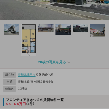
20枚の写真を見る
所在地
長崎県
諫早市
多良見町化屋
交通
長崎本線/喜々津駅 徒歩5分
総階数
10階建
フロンティアききつ２の賃貸物件一覧
5.5～6.5万円
（4件）