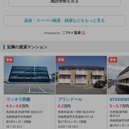
施設情報を見る
温泉・スーパー銭湯・銭湯などをもっと見る
Powered by
近隣の賃貸マンション
新着
新着
新着
ヴィオラ西郷
ブランドール
STAGENI
4.6～4.8
6.2
5～5.7
万円
万円
万円
島原鉄道/本諫早駅 徒歩11分
長崎本線/喜々津駅 徒歩29分
大村線/諫早駅
徒歩1分
長崎県諫早市西郷町
長崎県諫早市若葉町225‐16
長崎県諫早市西
築2年6ヶ月 / 3階建
築17年11ヶ月 / 2階建
築1年5ヶ月 / 
1K / 21.12㎡
1LDK / 40.29㎡