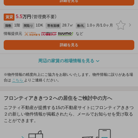
詳細を見る
5.5
万円
（管理費不要）
賃貸
1階
1DK
28.7㎡
1.0ヶ月/1.0ヶ月
階数
間取り
専有面積
敷/礼
情報提供元
など
詳細を見る
周辺の家賃の相場情報を見る
※物件情報の精度向上にご協力をお願いいたします。物件情報に誤りがある場
合は
こちら
よりご連絡ください。
フロンティアききつ２への居住をご検討中の方へ
ニフティ不動産が提携する15の不動産サイトにフロンティアききつ
２の新しい物件情報が掲載されたら、メールでお知らせを受け取る
ことができます。