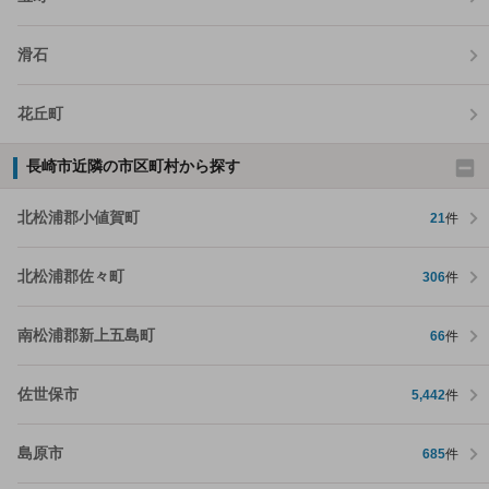
滑石
花丘町
長崎市近隣の市区町村から探す
北松浦郡小値賀町
21
件
北松浦郡佐々町
306
件
南松浦郡新上五島町
66
件
佐世保市
5,442
件
島原市
685
件