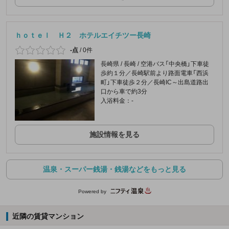
ｈｏｔｅｌ Ｈ２ ホテルエイチツー長崎
-点
/
0件
長崎県 / 長崎 / 空港バス「中央橋」下車徒
歩約１分／長崎駅前より路面電車「西浜
町」下車徒歩２分／長崎IC～出島道路出
口から車で約3分
入浴料金：-
施設情報を見る
温泉・スーパー銭湯・銭湯などをもっと見る
Powered by
近隣の賃貸マンション