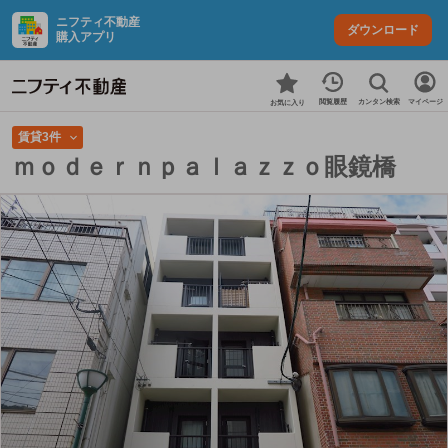
ニフティ不動産
ダウンロード
購入アプリ
カンタン検索
閲覧履歴
マイページ
お気に入り
賃貸3件
ｍｏｄｅｒｎｐａｌａｚｚｏ眼鏡橋