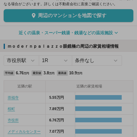
なる場合がございます。詳しくは不動産会社に直接ご確認ください。
周辺のマンションを地図で探す
近くの温泉・スーパー銭湯・銭湯などの温浴施設
ｍｏｄｅｒｎｐａｌａｚｚｏ眼鏡橋の周辺の家賃相場情報
6.76
3.8
10.9
平均値
最安値
最高値
万円
万円
万円
近隣の駅
近隣の家賃相場
崇福寺
5.55万円
桜町
7.89万円
市役所
6.76万円
メディカルセンター
7.07万円