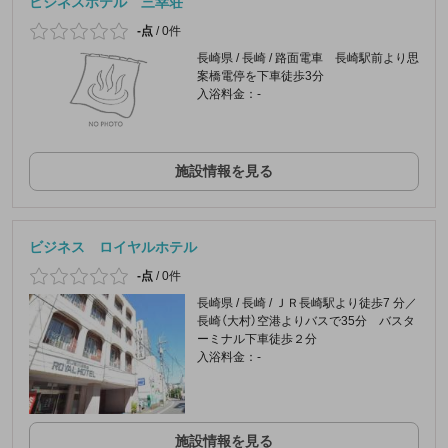
ビジネスホテル 三幸荘
-点
/
0件
長崎県 / 長崎 / 路面電車 長崎駅前より思
案橋電停を下車徒歩3分
入浴料金：-
施設情報を見る
ビジネス ロイヤルホテル
-点
/
0件
長崎県 / 長崎 / ＪＲ長崎駅より徒歩7 分／
長崎（大村）空港よりバスで35分 バスタ
ーミナル下車徒歩２分
入浴料金：-
施設情報を見る