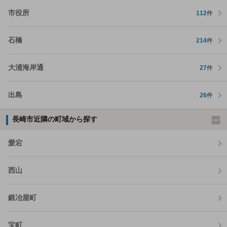
市役所
112
件
石橋
214
件
大浦海岸通
27
件
出島
26
件
長崎市近隣の町域から探す
愛宕
西山
鍛冶屋町
宝町