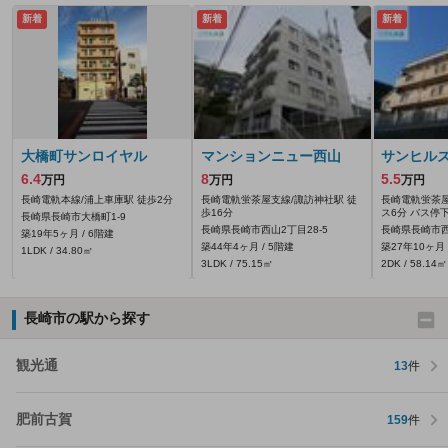
新着
新着
新着
大橋町サンロイヤル
マンションニュー西山
サンヒル
6.4
8
5.5
万円
万円
万円
長崎電軌本線/浦上車庫駅 徒歩2分
長崎電軌蛍茶屋支線/諏訪神社駅 徒
長崎電軌蛍茶屋
歩16分
ス6分 バス停
長崎県長崎市大橋町1-9
長崎県長崎市西山2丁目28-5
長崎県長崎市西山
築19年5ヶ月 / 6階建
築44年4ヶ月 / 5階建
築27年10ヶ月 
1LDK / 34.80㎡
3LDK / 75.15㎡
2DK / 58.14㎡
長崎市の駅から探す
観光通
13
件
肥前古賀
159
件