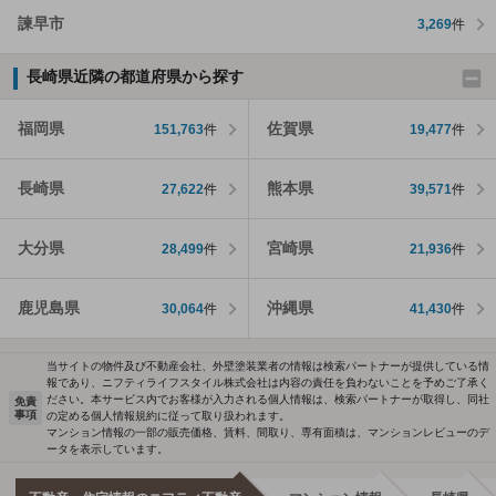
諫早市
3,269
件
長崎県近隣の都道府県から探す
福岡県
佐賀県
151,763
件
19,477
件
長崎県
熊本県
27,622
件
39,571
件
大分県
宮崎県
28,499
件
21,936
件
鹿児島県
沖縄県
30,064
件
41,430
件
当サイトの物件及び不動産会社、外壁塗装業者の情報は検索パートナーが提供している情
報であり、ニフティライフスタイル株式会社は内容の責任を負わないことを予めご了承く
ださい。本サービス内でお客様が入力される個人情報は、検索パートナーが取得し、同社
免責
事項
の定める個人情報規約に従って取り扱われます。
マンション情報の一部の販売価格、賃料、間取り、専有面積は、マンションレビューのデ
ータを表示しています。