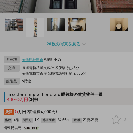
20枚の写真を見る
所在地
長崎県
長崎市
八幡町4-19
交通
長崎電軌桜町支線/市役所駅 徒歩6分
長崎電軌蛍茶屋支線/諏訪神社駅 徒歩5分
総階数
5階建
ｍｏｄｅｒｎｐａｌａｚｚｏ眼鏡橋の賃貸物件一覧
4.9～5万円
（3件）
5
万円
（管理費4,000円）
賃貸
4階
1K
24.65㎡
不要/不要
階数
間取り
専有面積
敷/礼
情報提供元