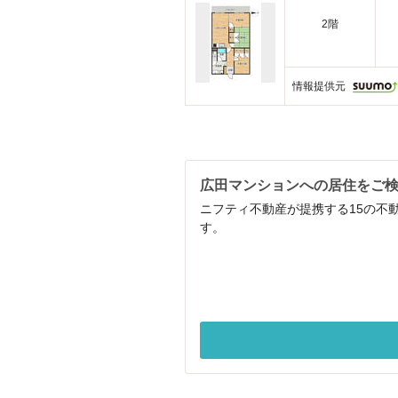
2階
情報提供元
広田マンションへの居住をご
ニフティ不動産が提携する15の不
す。