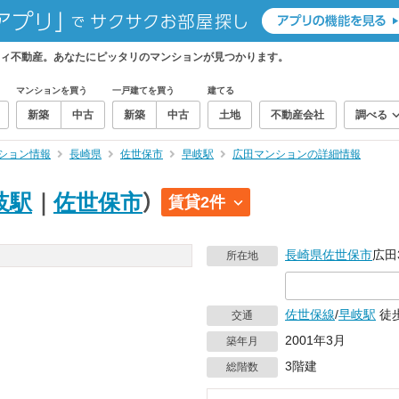
ィ不動産。あなたにピッタリのマンションが見つかります。
マンションを買う
一戸建てを買う
建てる
新築
中古
新築
中古
土地
不動産会社
調べる
ション情報
長崎県
佐世保市
早岐駅
広田マンションの詳細情報
岐駅
｜
佐世保市
）
賃貸2件
長崎県
佐世保市
広田
所在地
佐世保線
/
早岐駅
徒歩
交通
2001年3月
築年月
3階建
総階数