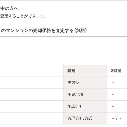
討中の方へ
で査定することができます。
このマンションの売却価格を査定する（無料）
階建
3階建
主方位
－
用途地域
－
施工会社
－
管理会社/方式
－ / －