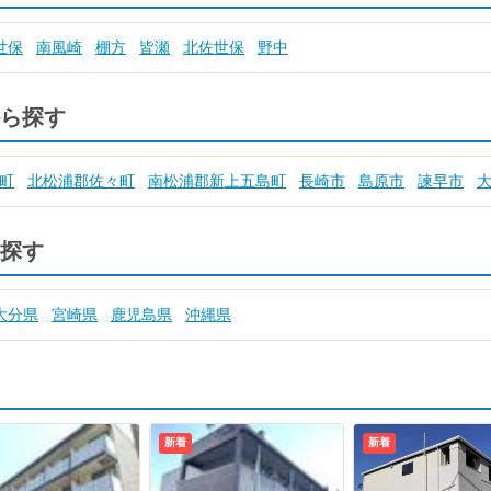
世保
南風崎
棚方
皆瀬
北佐世保
野中
ら探す
町
北松浦郡佐々町
南松浦郡新上五島町
長崎市
島原市
諫早市
探す
大分県
宮崎県
鹿児島県
沖縄県
新着
新着