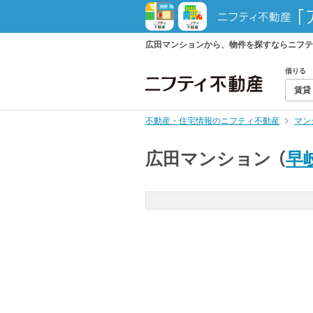
広田マンションから、物件を探すならニフテ
借りる
賃貸
不動産・住宅情報のニフティ不動産
マン
広田マンション
（
早