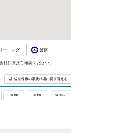
リーニング
警察
会社に直接ご確認ください。
佐世保市の家賃相場に切り替える
5LDK～
3LDK
4LDK