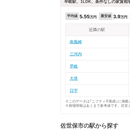
早岐駅、1LDK、条件なしの家賃相
5.55
3.9
平均値
最安値
万円
万円
近隣の駅
南風崎
三河内
早岐
大塔
日宇
※このデータは「ニフティ不動産」に掲載さ
※相場情報はあくまで参考値です。目安
佐世保市の駅から探す