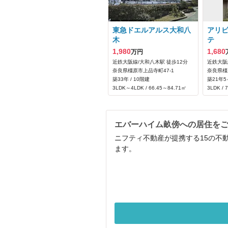
東急ドエルアルス大和八
アリ
木
テ
1,980
1,680
万円
近鉄大阪線/大和八木駅 徒歩12分
近鉄大阪
奈良県橿原市上品寺町47‐1
奈良県橿
築33年 / 10階建
築21年5
3LDK～4LDK / 66.45～84.71㎡
3LDK / 
エバーハイム畝傍への居住を
ニフティ不動産が提携する15の不
ます。