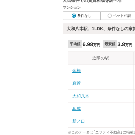
人気条件での賃貸相場を調べる
マンション
条件なし
ペット相談
大和八木駅、1LDK、条件なしの家
6.98
3.8
平均値
最安値
万円
万円
近隣の駅
金橋
真菅
大和八木
耳成
新ノ口
※このデータは「ニフティ不動産」に掲載さ