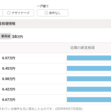
一戸建て
デザイナーズ
条件なし
賃相場情報
16
最高値
万円
近隣の家賃相場
6.57
万円
6.45
万円
6.98
万円
6.42
万円
6.67
万円
れている物件を元に算出したものです。(2026年8月7日現在)