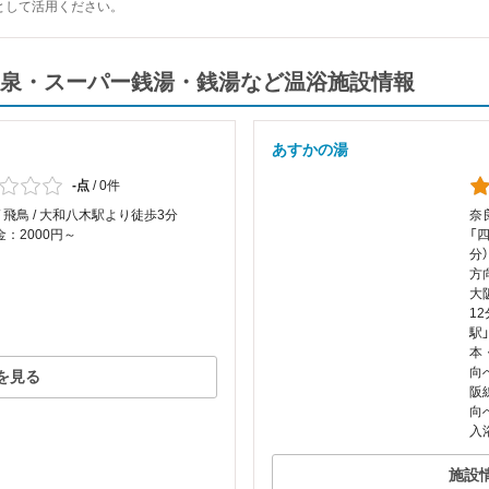
として活用ください。
泉・スーパー銭湯・銭湯など温浴施設情報
あすかの湯
-点
/
0件
/ 飛鳥 / 大和八木駅より徒歩3分
奈良
：2000円～
「
分
方
大
1
駅
本
向
を見る
阪
向
入
施設