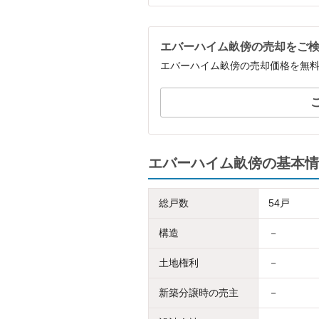
エバーハイム畝傍の売却をご
エバーハイム畝傍の売却価格を無
エバーハイム畝傍の基本情
総戸数
54戸
構造
－
土地権利
－
新築分譲時の売主
－