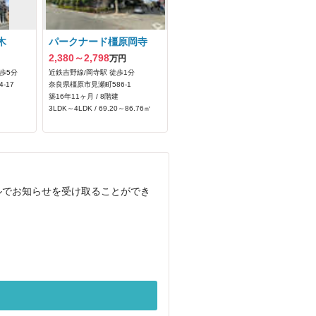
木
パークナード橿原岡寺
2,380～2,798
万円
歩5分
近鉄吉野線/岡寺駅 徒歩1分
-17
奈良県橿原市見瀬町586‐1
築16年11ヶ月 / 8階建
3LDK～4LDK / 69.20～86.76㎡
ルでお知らせを受け取ることができ