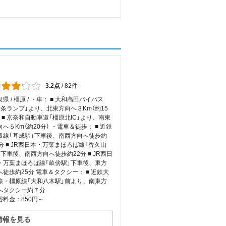
3.2点
/
82件
県 / 橿原 / ・車： ■ 大和高田バイパス
四条ランプ」より、北東方向へ３Km（約15
） ■ 京奈和自動車道「橿原北IC」より、南東
向へ５Km（約20分） ・電車＆徒歩： ■ 近鉄
阪線「耳成駅」下車後、南西方向へ徒歩約
2分 ■ JR西日本・万葉まほろば線「香久山
」下車後、南西方向へ徒歩約22分 ■ JR西日
・万葉まほろば線「畝傍駅」下車後、東方
へ徒歩約25分 電車＆タクシー： ■ 近鉄大
線・橿原線「大和八木駅」前より、南東方
へタクシー約７分
浴料金：850円～
情報を見る