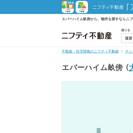
エバーハイム畝傍から、物件を探すならニフ
借りる
賃貸
不動産・住宅情報のニフティ不動産
マン
エバーハイム畝傍
（