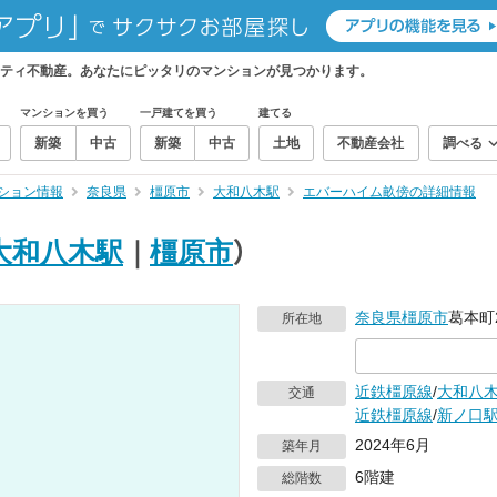
ティ不動産。あなたにピッタリのマンションが見つかります。
マンションを買う
一戸建てを買う
建てる
新築
中古
新築
中古
土地
不動産会社
調べる
ション情報
奈良県
橿原市
大和八木駅
エバーハイム畝傍の詳細情報
大和八木駅
｜
橿原市
）
奈良県
橿原市
葛本町2
所在地
近鉄橿原線
/
大和八
交通
近鉄橿原線
/
新ノ口
2024年6月
築年月
6階建
総階数