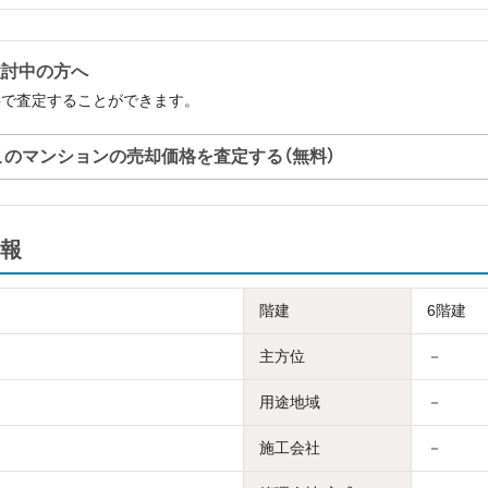
検討中の方へ
料で査定することができます。
このマンションの売却価格を査定する（無料）
報
階建
6階建
主方位
－
用途地域
－
施工会社
－