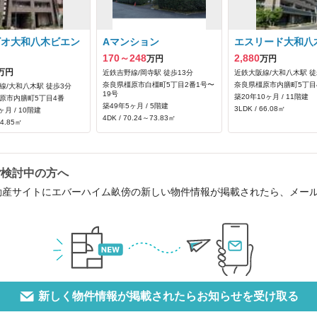
ビオ大和八木ビエン
Aマンション
エスリード大和八
170～248
2,880
万円
万円
万円
近鉄吉野線/岡寺駅 徒歩13分
近鉄大阪線/大和八木駅 徒
奈良県橿原市白橿町5丁目2番1号〜
奈良県橿原市内膳町5丁目4
線/大和八木駅 徒歩3分
19号
築20年10ヶ月 / 11階建
原市内膳町5丁目4番
築49年5ヶ月 / 5階建
3LDK / 66.08㎡
ヶ月 / 10階建
4DK / 70.24～73.83㎡
74.85㎡
ご検討中の方へ
動産サイトにエバーハイム畝傍の新しい物件情報が掲載されたら、メー
新しく物件情報が掲載されたらお知らせを受け取る