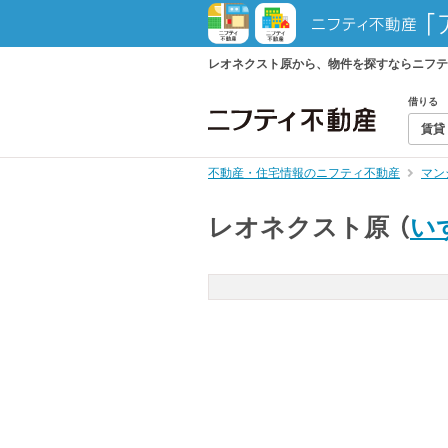
レオネクスト原から、物件を探すならニフテ
借りる
賃貸
不動産・住宅情報のニフティ不動産
マン
レオネクスト原
（
い