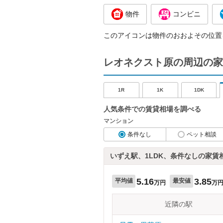
物件
コンビニ
このアイコンは物件のおおよその位置
レオネクスト原の周辺の家
1R
1K
1DK
人気条件での賃貸相場を調べる
マンション
条件なし
ペット相談
いずえ駅、1LDK、条件なしの家賃
5.16
3.85
平均値
最安値
万円
万
近隣の駅