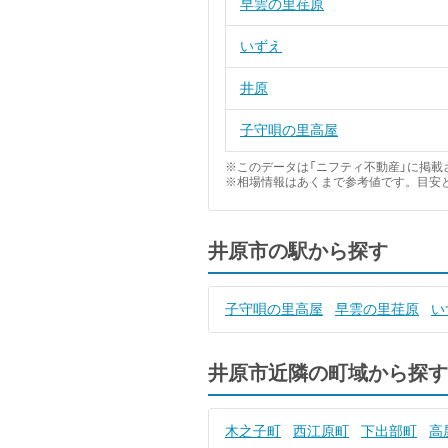
早雲の里荏原
いずえ
井原
子守唄の里高屋
※このデータは「ニフティ不動産」に掲載さ
※相場情報はあくまで参考値です。目安
井原市の駅から探す
子守唄の里高屋
早雲の里荏原
い
井原市近隣の町域から探す
木之子町
西江原町
下出部町
高