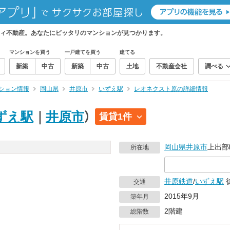
ィ不動産。あなたにピッタリのマンションが見つかります。
マンションを買う
一戸建てを買う
建てる
新築
中古
新築
中古
土地
不動産会社
調べる
ション情報
岡山県
井原市
いずえ駅
レオネクスト原の詳細情報
ずえ駅
｜
井原市
）
賃貸1件
岡山県
井原市
上出部町
所在地
井原鉄道
/
いずえ駅
交通
2015年9月
築年月
2階建
総階数