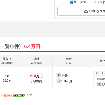
携帯・スマートフォン
URLをス
覧（1件）
6.4万円
間取り
賃料
敷金
特
専有面積
管理費等
礼金
バス・ト
不要
6.4
敷
万円
1R
駐車場
26.5㎡
1.0ヶ月
5,500円
礼
保証人
など