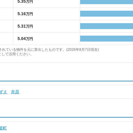
5.35
万円
5.16
万円
5.31
万円
5.04
万円
れている物件を元に算出したものです。(2026年8月7日現在)
として活用ください。
ずえ
井原
屋町