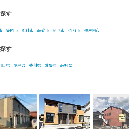
探す
市
笠岡市
総社市
高梁市
新見市
備前市
瀬戸内市
探す
山口県
徳島県
香川県
愛媛県
高知県