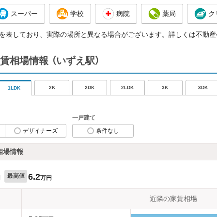
スーパー
学校
病院
薬局
ク
を表しており、実際の場所と異なる場合がございます。詳しくは不動産
賃相場情報
（いずえ駅）
2K
2DK
2LDK
3K
3DK
1LDK
一戸建て
デザイナーズ
条件なし
相場情報
6.2
最高値
円
万円
近隣の家賃相場