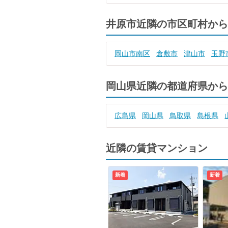
井原市近隣の市区町村から
岡山市南区
倉敷市
津山市
玉野
岡山県近隣の都道府県から
広島県
岡山県
鳥取県
島根県
近隣の賃貸マンション
新着
新着