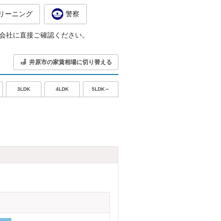
リーニング
警察
会社に直接ご確認ください。
井原市の家賃相場に切り替える
5LDK～
3LDK
4LDK