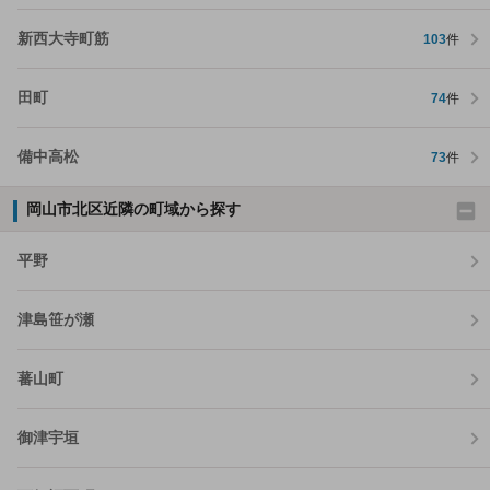
新西大寺町筋
103
件
田町
74
件
備中高松
73
件
岡山市北区近隣の町域から探す
平野
津島笹が瀬
蕃山町
御津宇垣