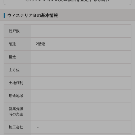
ウィステリアＢの基本情報
総戸数
－
階建
2階建
構造
－
主方位
－
土地権利
－
用途地域
－
新築分譲
－
時の売主
施工会社
－