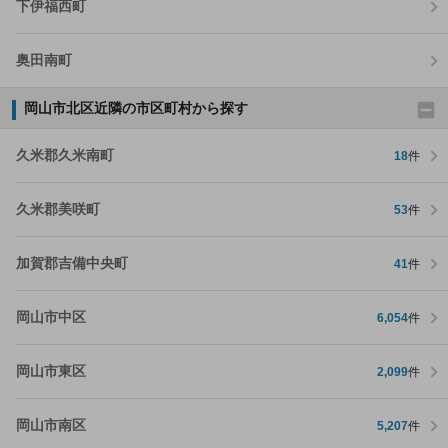
下伊福西町
奥田南町
岡山市北区近隣の市区町村から探す
久米郡久米南町
18
件
久米郡美咲町
53
件
加賀郡吉備中央町
41
件
岡山市中区
6,054
件
岡山市東区
2,099
件
岡山市南区
5,207
件