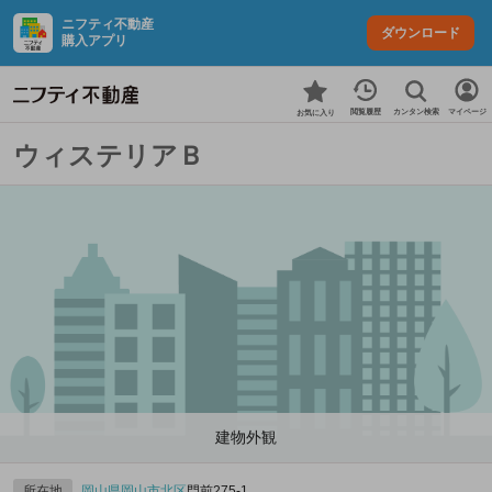
ニフティ不動産
ダウンロード
購入アプリ
カンタン検索
閲覧履歴
マイページ
お気に入り
ウィステリアＢ
建物外観
所在地
岡山県
岡山市北区
門前275‐1