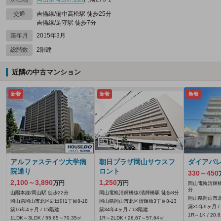
交通
吉備線/備中高松駅 徒歩25分
吉備線/足守駅 徒歩7分
築年月
2015年3月
総階数
2階建
近隣の中古マンション
新着
新着
新着
アルファステイツ大学病
朝日プラザ岡山サウスフ
ダイアパ
院通り
ロント
330～450
2,100～3,890
1,250
万円
万円
岡山電軌清輝橋
分
山陽本線/岡山駅 徒歩22分
岡山電軌清輝橋線/清輝橋駅 徒歩8分
岡山県岡山市北
岡山県岡山市北区鹿田町1丁目8-18
岡山県岡山市北区清輝橋3丁目8-13
築35年9ヶ月 /
築16年4ヶ月 / 15階建
築34年4ヶ月 / 13階建
1R～1K / 20.
1LDK～3LDK / 55.65～70.35㎡
1R～2LDK / 26.67～57.64㎡