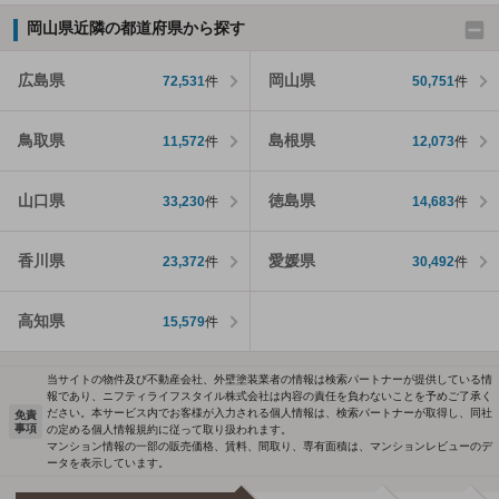
岡山県近隣の都道府県から探す
広島県
岡山県
72,531
件
50,751
件
鳥取県
島根県
11,572
件
12,073
件
山口県
徳島県
33,230
件
14,683
件
香川県
愛媛県
23,372
件
30,492
件
高知県
15,579
件
当サイトの物件及び不動産会社、外壁塗装業者の情報は検索パートナーが提供している情
報であり、ニフティライフスタイル株式会社は内容の責任を負わないことを予めご了承く
ださい。本サービス内でお客様が入力される個人情報は、検索パートナーが取得し、同社
免責
事項
の定める個人情報規約に従って取り扱われます。
マンション情報の一部の販売価格、賃料、間取り、専有面積は、マンションレビューのデ
ータを表示しています。