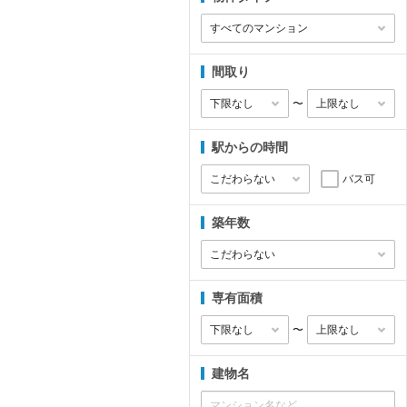
間取り
〜
駅からの時間
バス可
築年数
専有面積
〜
建物名