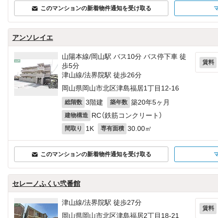
このマンションの新着物件通知を受け取る
アンソレイエ
山陽本線/岡山駅 バス10分 バス停下車 徒
賃料
歩5分
津山線/法界院駅 徒歩26分
岡山県岡山市北区津島福居1丁目12-16
3階建
築20年5ヶ月
総階数
築年数
RC（鉄筋コンクリート）
建物構造
1K
30.00㎡
間取り
専有面積
このマンションの新着物件通知を受け取る
セレーノふくい弐番館
津山線/法界院駅 徒歩27分
賃料
岡山県岡山市北区津島福居2丁目18-21