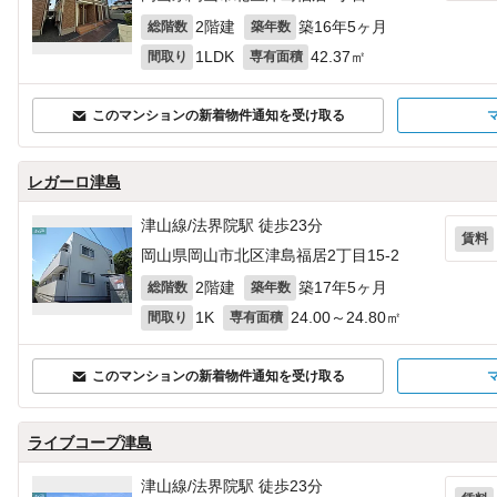
2階建
築16年5ヶ月
総階数
築年数
1LDK
42.37㎡
間取り
専有面積
このマンションの新着物件通知を受け取る
レガーロ津島
津山線/法界院駅 徒歩23分
賃料
岡山県岡山市北区津島福居2丁目15-2
2階建
築17年5ヶ月
総階数
築年数
1K
24.00～24.80㎡
間取り
専有面積
このマンションの新着物件通知を受け取る
ライブコープ津島
津山線/法界院駅 徒歩23分