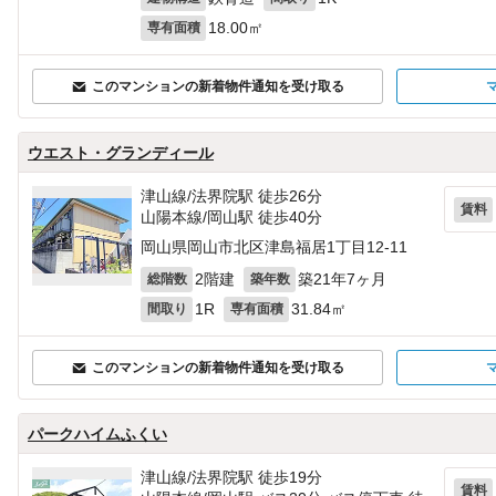
18.00㎡
専有面積
このマンションの新着物件通知を受け取る
ウエスト・グランディール
津山線/法界院駅 徒歩26分
賃料
山陽本線/岡山駅 徒歩40分
岡山県岡山市北区津島福居1丁目12-11
2階建
築21年7ヶ月
総階数
築年数
1R
31.84㎡
間取り
専有面積
このマンションの新着物件通知を受け取る
パークハイムふくい
津山線/法界院駅 徒歩19分
賃料