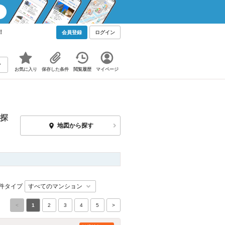
！
会員登録
ログイン
お気に入り
保存した条件
閲覧履歴
マイページ
探
地図から探す
件タイプ
<
1
2
3
4
5
>