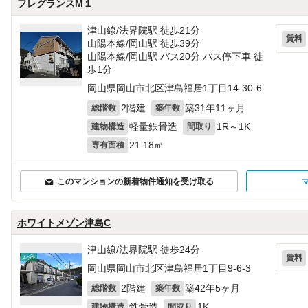
フレグランスM１
津山線/法界院駅 徒歩21分
賃料
山陽本線/岡山駅 徒歩39分
山陽本線/岡山駅 バス20分 バス停下車 徒
歩1分
岡山県岡山市北区津島福居1丁目14-30‐6
2階建
築31年11ヶ月
総階数
築年数
軽量鉄骨造
1R～1K
建物構造
間取り
21.18㎡
専有面積
このマンションの新着物件通知を受け取る
ホワイトメゾン津島C
津山線/法界院駅 徒歩24分
賃料
岡山県岡山市北区津島福居1丁目9-6‐3
2階建
築42年5ヶ月
総階数
築年数
鉄骨造
1K
建物構造
間取り