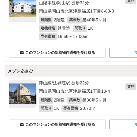
賃料
山陽本線/岡山駅 徒歩32分
岡山県岡山市北区津島福居1丁目8-63‐3
2階建
築40年5ヶ月
総階数
築年数
鉄骨造
1K
建物構造
間取り
16.50～17.00㎡
専有面積
このマンションの新着物件通知を受け取る
メゾンあさひ
津山線/法界院駅 徒歩22分
賃料
岡山県岡山市北区津島福居1丁目13-4
2階建
築30年5ヶ月
総階数
築年数
1K
20.70㎡
間取り
専有面積
このマンションの新着物件通知を受け取る