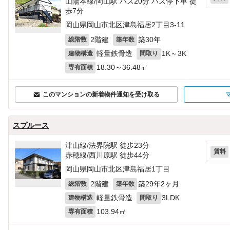
山陽本線/岡山駅 バス20分 バス停下車 徒
歩7分
岡山県岡山市北区津島福居2丁目3-11
2階建
築30年
総階数
築年数
軽量鉄骨造
1K～3K
建物構造
間取り
18.30～36.48㎡
専有面積
このマンションの新着物件通知を受け取る
スプルース
津山線/法界院駅 徒歩23分
賃料
赤穂線/西川原駅 徒歩44分
岡山県岡山市北区津島福居1丁目
2階建
築29年2ヶ月
総階数
築年数
軽量鉄骨造
3LDK
建物構造
間取り
103.94㎡
専有面積