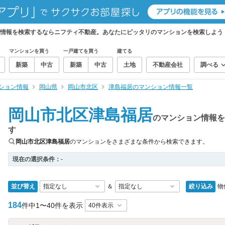
ン情報を検索するならニフティ不動産。あなたにピッタリのマンションを検索しよう
マンションを買う
一戸建てを買う
建てる
新築
中古
新築
中古
土地
不動産会社
調べる
ション情報
岡山県
岡山市北区
津島福居のマンション情報一覧
岡山市北区津島福居
のマンション情報を
す
岡山市北区津島福居
のマンションをさまざまな条件から検索できます。
現在の選択条件：
-
並び替え
絞り込み
物
＆
184
件中
1〜40件を表示