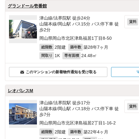
グランドール壱番館
津山線/法界院駅 徒歩24分
賃料
山陽本線/岡山駅 バス15分 バス停下車 徒
歩2分
岡山県岡山市北区津島福居1丁目8-50
2階建
築28年7ヶ月
総階数
築年数
1K
24.48㎡
間取り
専有面積
このマンションの新着物件通知を受け取る
レオパレスM
津山線/法界院駅 徒歩17分
賃料
山陽本線/岡山駅 バス18分 バス停下車 徒
歩7分
岡山県岡山市北区津島福居2丁目1-16‐2
2階建
築22年4ヶ月
総階数
築年数