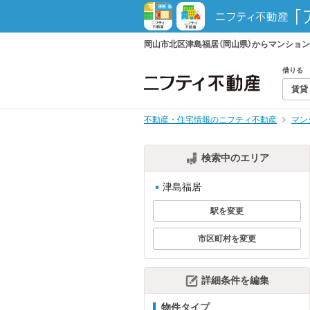
岡山市北区津島福居（岡山県）からマンショ
借りる
賃貸
不動産・住宅情報のニフティ不動産
マン
検索中のエリア
津島福居
駅を変更
市区町村を変更
詳細条件を編集
物件タイプ