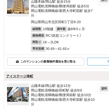
山陽本線/岡山駅 徒歩15分
岡山電軌清輝橋線/郵便局前駅 徒歩5分
岡山電軌清輝橋線/新西大寺町筋駅 徒歩7
分
岡山県岡山市北区田町1丁目8-20
10階建
築8年5ヶ月
総階数
築年数
RC（鉄筋コンクリート）
建物構造
1K～2LDK
間取り
30.69～61.65㎡
専有面積
このマンションの新着物件通知を受け取る
アイステージ幸町
山陽本線/岡山駅 徒歩12分
賃料
岡山電軌清輝橋線/田町駅 徒歩8分
岡山電軌清輝橋線/郵便局前駅 徒歩10分
岡山電軌清輝橋線/新西大寺町筋駅 徒歩10
分