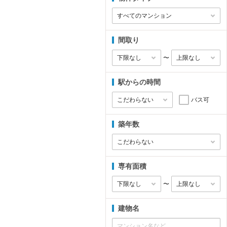
間取り
〜
駅からの時間
バス可
築年数
専有面積
〜
建物名