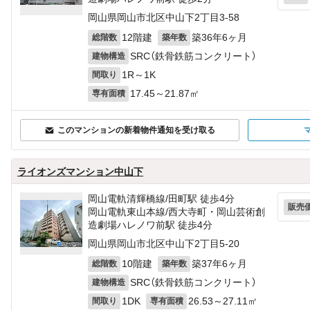
岡山県岡山市北区中山下2丁目3-58
12階建
築36年6ヶ月
総階数
築年数
SRC（鉄骨鉄筋コンクリート）
建物構造
1R～1K
間取り
17.45～21.87㎡
専有面積
このマンションの新着物件通知を受け取る
ライオンズマンション中山下
岡山電軌清輝橋線/田町駅 徒歩4分
販売
岡山電軌東山本線/西大寺町・岡山芸術創
造劇場ハレノワ前駅 徒歩4分
岡山県岡山市北区中山下2丁目5-20
10階建
築37年6ヶ月
総階数
築年数
SRC（鉄骨鉄筋コンクリート）
建物構造
1DK
26.53～27.11㎡
間取り
専有面積