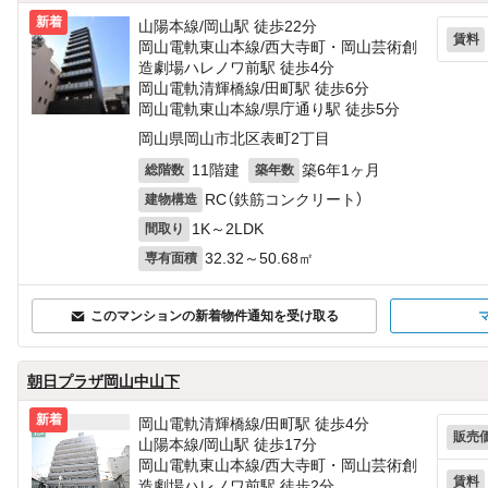
新着
山陽本線/岡山駅 徒歩22分
賃料
岡山電軌東山本線/西大寺町・岡山芸術創
造劇場ハレノワ前駅 徒歩4分
岡山電軌清輝橋線/田町駅 徒歩6分
岡山電軌東山本線/県庁通り駅 徒歩5分
岡山県岡山市北区表町2丁目
11階建
築6年1ヶ月
総階数
築年数
RC（鉄筋コンクリート）
建物構造
1K～2LDK
間取り
32.32～50.68㎡
専有面積
このマンションの新着物件通知を受け取る
朝日プラザ岡山中山下
新着
岡山電軌清輝橋線/田町駅 徒歩4分
販売
山陽本線/岡山駅 徒歩17分
岡山電軌東山本線/西大寺町・岡山芸術創
賃料
造劇場ハレノワ前駅 徒歩2分