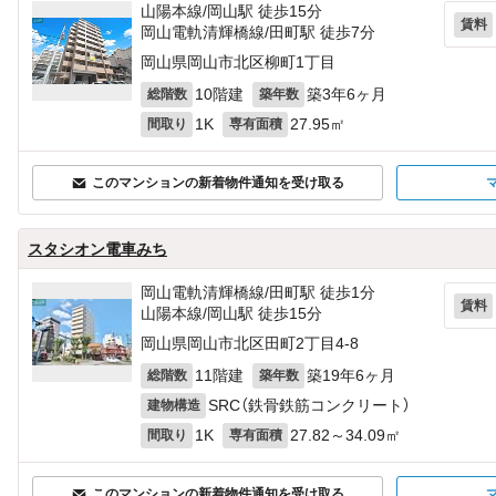
山陽本線/岡山駅 徒歩15分
賃料
岡山電軌清輝橋線/田町駅 徒歩7分
岡山県岡山市北区柳町1丁目
10階建
築3年6ヶ月
総階数
築年数
1K
27.95㎡
間取り
専有面積
このマンションの新着物件通知を受け取る
スタシオン電車みち
岡山電軌清輝橋線/田町駅 徒歩1分
賃料
山陽本線/岡山駅 徒歩15分
岡山県岡山市北区田町2丁目4-8
11階建
築19年6ヶ月
総階数
築年数
SRC（鉄骨鉄筋コンクリート）
建物構造
1K
27.82～34.09㎡
間取り
専有面積
このマンションの新着物件通知を受け取る