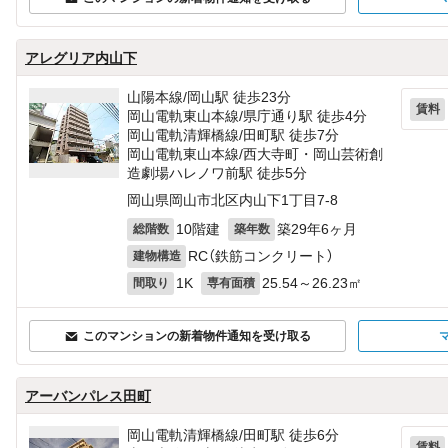
アレグリア内山下
山陽本線/岡山駅 徒歩23分
賃料
岡山電軌東山本線/県庁通り駅 徒歩4分
岡山電軌清輝橋線/田町駅 徒歩7分
岡山電軌東山本線/西大寺町・岡山芸術創
造劇場ハレノワ前駅 徒歩5分
岡山県岡山市北区内山下1丁目7-8
10階建
築29年6ヶ月
総階数
築年数
RC（鉄筋コンクリート）
建物構造
1K
25.54～26.23㎡
間取り
専有面積
このマンションの新着物件通知を受け取る
アーバンパレス田町
岡山電軌清輝橋線/田町駅 徒歩6分
賃料