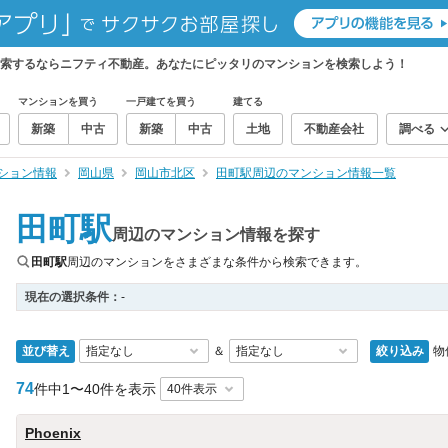
検索するならニフティ不動産。あなたにピッタリのマンションを検索しよう！
マンションを買う
一戸建てを買う
建てる
新築
中古
新築
中古
土地
不動産会社
調べる
ション情報
岡山県
岡山市北区
田町駅周辺のマンション情報一覧
田町駅
周辺のマンション情報を探す
田町駅
周辺のマンションをさまざまな条件から検索できます。
現在の選択条件：
-
並び替え
絞り込み
物
＆
74
件中
1〜40件を表示
Phoenix