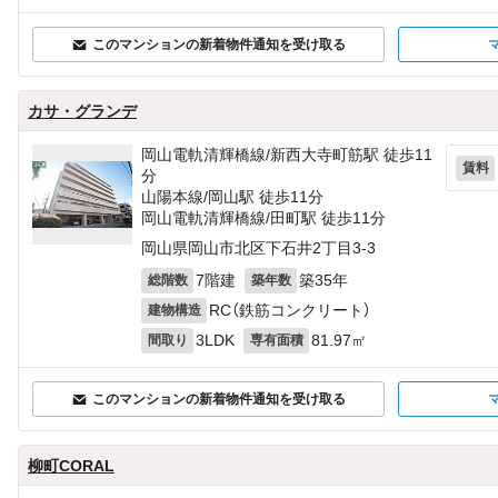
このマンションの新着物件通知を受け取る
カサ・グランデ
岡山電軌清輝橋線/新西大寺町筋駅 徒歩11
賃料
分
山陽本線/岡山駅 徒歩11分
岡山電軌清輝橋線/田町駅 徒歩11分
岡山県岡山市北区下石井2丁目3-3
7階建
築35年
総階数
築年数
RC（鉄筋コンクリート）
建物構造
3LDK
81.97㎡
間取り
専有面積
このマンションの新着物件通知を受け取る
柳町CORAL