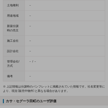
土地権利
－
用途地域
－
新築分譲
－
時の売主
施工会社
－
設計会社
－
管理会社/
－ / －
方式
備考
－
※ 上記情報は分譲時のパンフレットに掲載されていた情報です。社名変更等に
より、現況（販売中物件）と異なる場合があります。
カサ・セグーラ田町のユーザ評価