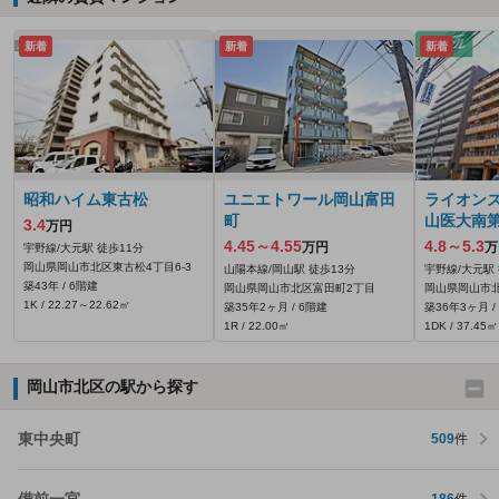
新着
新着
新着
昭和ハイム東古松
ユニエトワール岡山富田
ライオン
町
山医大南第
3.4
万円
4.45～4.55
4.8～5.3
万円
万
宇野線/大元駅 徒歩11分
岡山県岡山市北区東古松4丁目6-3
山陽本線/岡山駅 徒歩13分
宇野線/大元駅
築43年 / 6階建
岡山県岡山市北区富田町2丁目
岡山県岡山市北
1K / 22.27～22.62㎡
築35年2ヶ月 / 6階建
築36年3ヶ月 /
1R / 22.00㎡
1DK / 37.45㎡
岡山市北区の駅から探す
東中央町
509
件
備前一宮