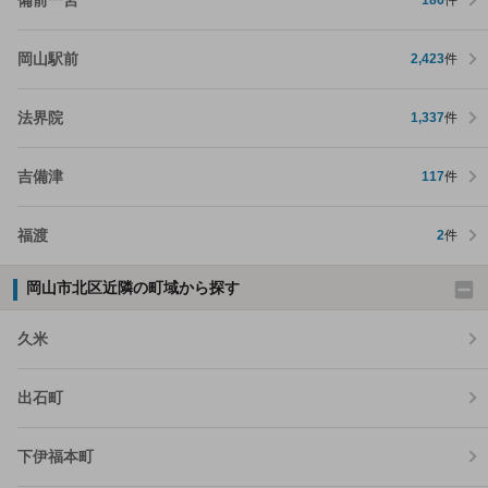
186
件
岡山駅前
2,423
件
法界院
1,337
件
吉備津
117
件
福渡
2
件
岡山市北区近隣の町域から探す
久米
出石町
下伊福本町