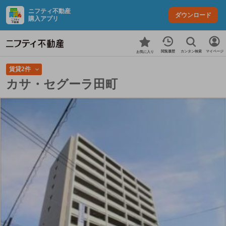
ニフティ不動産
ダウンロード
購入アプリ
カンタン検索
閲覧履歴
マイページ
お気に入り
賃貸2件
カサ・セグーラ田町