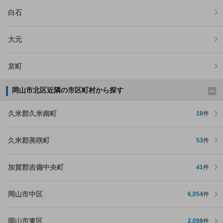
白石
大元
京町
岡山市北区近隣の市区町村から探す
久米郡久米南町
18
件
久米郡美咲町
53
件
加賀郡吉備中央町
41
件
岡山市中区
6,054
件
岡山市東区
2,099
件