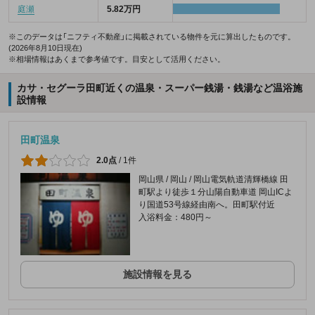
庭瀬
5.82万円
※このデータは「ニフティ不動産」に掲載されている物件を元に算出したものです。
(2026年8月10日現在)
※相場情報はあくまで参考値です。目安として活用ください。
カサ・セグーラ田町近くの温泉・スーパー銭湯・銭湯など温浴施
設情報
田町温泉
2.0点
/
1件
岡山県 / 岡山 / 岡山電気軌道清輝橋線 田
町駅より徒歩１分山陽自動車道 岡山ICよ
り国道53号線経由南へ。田町駅付近
入浴料金：480円～
施設情報を見る