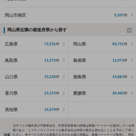
岡山市南区
5,207
件
岡山県近隣の都道府県から探す
広島県
岡山県
72,531
件
50,751
件
鳥取県
島根県
11,572
件
12,073
件
山口県
徳島県
33,230
件
14,683
件
香川県
愛媛県
23,372
件
30,492
件
高知県
15,579
件
当サイトの物件及び不動産会社、外壁塗装業者の情報は検索パートナーが提供している情
報であり、ニフティライフスタイル株式会社は内容の責任を負わないことを予めご了承く
ださい。本サービス内でお客様が入力される個人情報は、検索パートナーが取得し、同社
免責