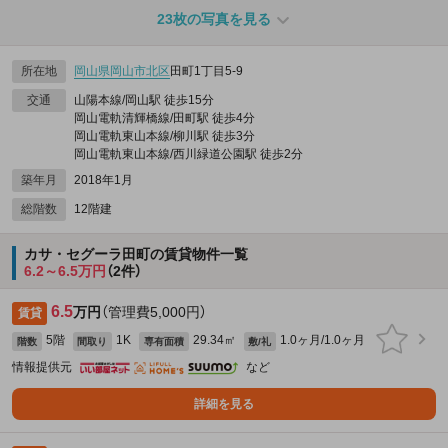
23枚の写真を見る
所在地
岡山県
岡山市北区
田町1丁目5-9
交通
山陽本線/岡山駅 徒歩15分
岡山電軌清輝橋線/田町駅 徒歩4分
岡山電軌東山本線/柳川駅 徒歩3分
岡山電軌東山本線/西川緑道公園駅 徒歩2分
築年月
2018年1月
総階数
12階建
カサ・セグーラ田町の賃貸物件一覧
6.2～6.5万円
（2件）
6.5
万円
（管理費5,000円）
賃貸
5階
1K
29.34㎡
1.0ヶ月/1.0ヶ月
階数
間取り
専有面積
敷/礼
情報提供元
など
詳細を見る