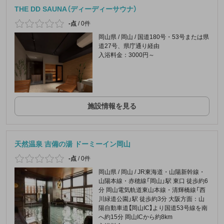
THE DD SAUNA（ディーディーサウナ）
-点
/
0件
岡山県 / 岡山 / 国道180号・53号または県
道27号、県庁通り経由
入浴料金：3000円～
施設情報を見る
天然温泉 吉備の湯 ドーミーイン岡山
-点
/
0件
岡山県 / 岡山 / JR東海道・山陽新幹線・
山陽本線・赤穂線「岡山」駅 東口 徒歩約6
分 岡山電気軌道東山本線・清輝橋線「西
川緑道公園」駅 徒歩約3分 大阪方面：山
陽自動車道【岡山IC】より国道53号線を南
へ約15分 岡山ICから約8km