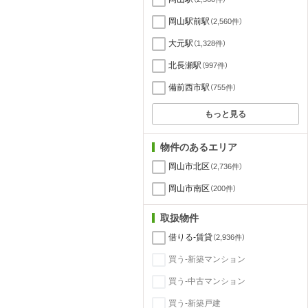
岡山駅前駅
（2,560件）
大元駅
（1,328件）
北長瀬駅
（997件）
備前西市駅
（755件）
もっと見る
物件のあるエリア
岡山市北区
（2,736件）
岡山市南区
（200件）
取扱物件
借りる-賃貸
（2,936件）
買う-新築マンション
買う-中古マンション
買う-新築戸建