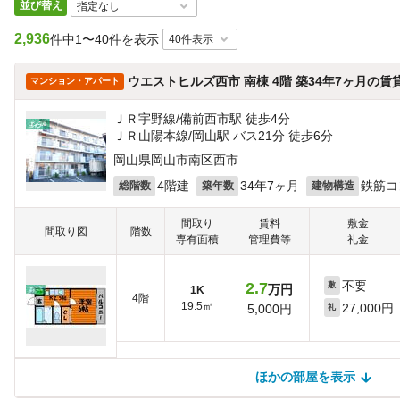
並び替え
2,936
件中
1〜40件を表示
ウエストヒルズ西市 南棟 4階 築34年7ヶ月の賃
マンション・アパート
ＪＲ宇野線/備前西市駅 徒歩4分
ＪＲ山陽本線/岡山駅 バス21分 徒歩6分
岡山県岡山市南区西市
4階建
34年7ヶ月
鉄筋コ
総階数
築年数
建物構造
間取り
賃料
敷金
間取り図
階数
専有面積
管理費等
礼金
不要
2.7
敷
万円
1K
4階
19.5㎡
27,000円
5,000円
礼
ほかの部屋を表示
ほかの部屋を検索中…