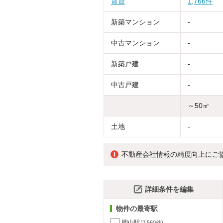
賃貸
1,766件
新築マンション
-
中古マンション
-
新築戸建
-
中古戸建
-
～50㎡
土地
-
不動産会社情報の精度向上にご
詳細条件を編集
物件の最寄駅
岡山駅
（2,560件）