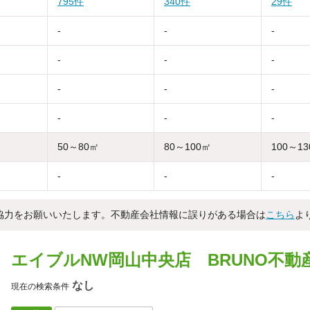
795件
340件
29件
-
-
-
-
-
-
-
-
-
-
-
-
50～80㎡
80～100㎡
100～1
-
-
-
協力をお願いいたします。不動産会社情報に誤りがある場合は
こちら
よ
エイブルNW岡山中央店 BRUNO不動
なし
現在の検索条件