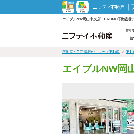
エイブルNW岡山中央店 BRUNO不動産
借り
賃
不動産・住宅情報のニフティ不動産
不動
エイブルNW岡