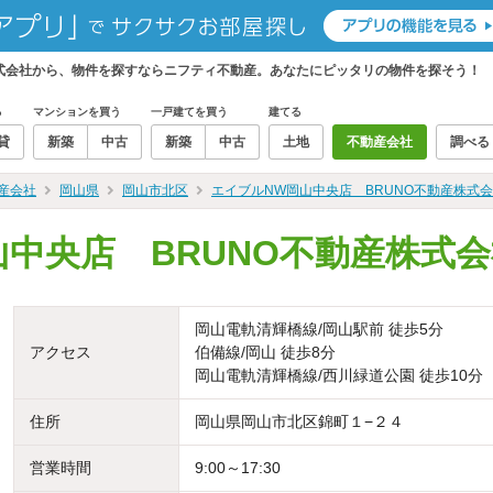
株式会社から、物件を探すならニフティ不動産。あなたにピッタリの物件を探そう！
る
マンションを買う
一戸建てを買う
建てる
貸
新築
中古
新築
中古
土地
不動産会社
調べる
産会社
岡山県
岡山市北区
エイブルNW岡山中央店 BRUNO不動産株式
山中央店 BRUNO不動産株式
岡山電軌清輝橋線/岡山駅前 徒歩5分
アクセス
伯備線/岡山 徒歩8分
岡山電軌清輝橋線/西川緑道公園 徒歩10分
住所
岡山県岡山市北区錦町１−２４
営業時間
9:00～17:30