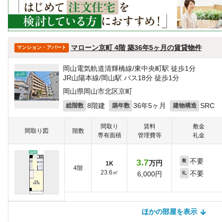
マローン京町 4階 築36年5ヶ月の賃貸物件
マンション・アパート
岡山電気軌道清輝橋線/東中央町駅 徒歩1分
JR山陽本線/岡山駅 バス18分 徒歩1分
岡山県岡山市北区京町
8階建
36年5ヶ月
SRC
総階数
築年数
建物構造
間取り
賃料
敷金
間取り図
階数
専有面積
管理費等
礼金
不要
3.7
敷
万円
1K
4階
23.6㎡
不要
6,000円
礼
ほかの部屋を表示
ほかの部屋を検索中…