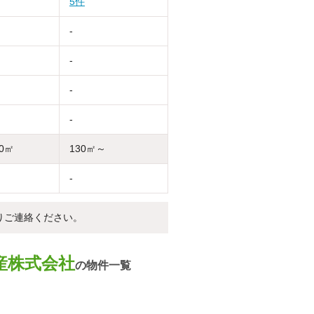
5件
-
-
-
-
30㎡
130㎡～
-
りご連絡ください。
産株式会社
の物件一覧