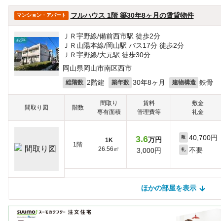
ほかの部屋は見つかりませんでした
フルハウス 1階 築30年8ヶ月の賃貸物件
マンション・アパート
ＪＲ宇野線/備前西市駅 徒歩2分
ＪＲ山陽本線/岡山駅 バス17分 徒歩2分
ＪＲ宇野線/大元駅 徒歩30分
岡山県岡山市南区西市
2階建
30年8ヶ月
鉄骨
総階数
築年数
建物構造
間取り
賃料
敷金
間取り図
階数
専有面積
管理費等
礼金
40,700円
3.6
敷
万円
1K
1階
26.56㎡
不要
3,000円
礼
ほかの部屋を表示
ほかの部屋を検索中…
ほかの部屋は見つかりませんでした