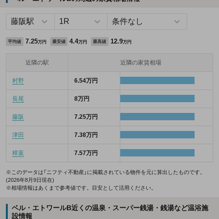
7.25
4.4
12.9
平均値
最安値
最高値
万円
万円
万円
近隣の駅
近隣の家賃相場
村野
6.54万円
長尾
8万円
藤阪
7.25万円
津田
7.38万円
樟葉
7.57万円
※このデータは「ニフティ不動産」に掲載されている物件を元に算出したものです。
(2026年8月9日現在)
※相場情報はあくまで参考値です。目安として活用ください。
ベル・エトワールB近くの温泉・スーパー銭湯・銭湯など温浴施
設情報