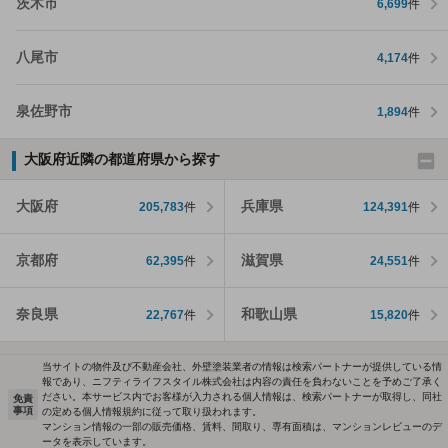
茨木市
6,699
件
八尾市
4,174
件
泉佐野市
1,894
件
大阪府近隣の都道府県から探す
大阪府
兵庫県
205,783
件
124,391
件
京都府
滋賀県
62,395
件
24,551
件
奈良県
和歌山県
22,767
件
15,820
件
当サイトの物件及び不動産会社、外壁塗装業者の情報は検索パートナーが提供している情
報であり、ニフティライフスタイル株式会社は内容の責任を負わないことを予めご了承く
ださい。本サービス内でお客様が入力される個人情報は、検索パートナーが取得し、同社
免責
事項
の定める個人情報規約に従って取り扱われます。
マンション情報の一部の販売価格、賃料、間取り、専有面積は、マンションレビューのデ
ータを表示しています。