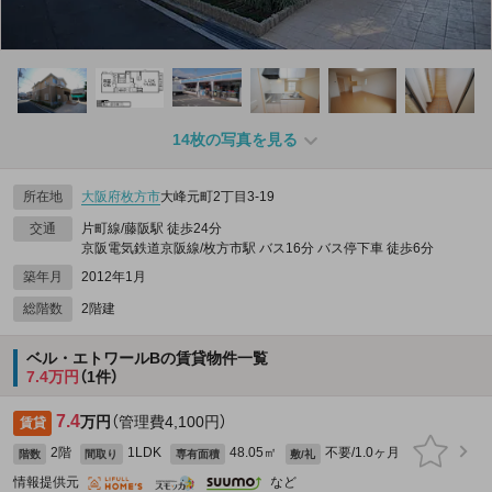
14枚の写真を見る
所在地
大阪府
枚方市
大峰元町2丁目3-19
交通
片町線/藤阪駅 徒歩24分
京阪電気鉄道京阪線/枚方市駅 バス16分 バス停下車 徒歩6分
築年月
2012年1月
総階数
2階建
ベル・エトワールBの賃貸物件一覧
7.4万円
（1件）
7.4
万円
（管理費4,100円）
賃貸
2階
1LDK
48.05㎡
不要/1.0ヶ月
階数
間取り
専有面積
敷/礼
情報提供元
など