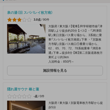
泉の湯（旧 スパバレイ枚方南）
3.0点
/
90件
大阪府 / 東大阪 / 【電車】JR学研都市線「津
田駅」より徒歩約20分 【バス】 ・「JR津田
駅」東口京阪バス乗り場から、3系統に乗
車「スパバレイ枚方南前」下車 ・「京阪枚
方市駅」京阪バス南口①番乗り場から、
62 、65、70、72、78系統乗車 「津田本
通」下車→徒歩8分 【車】第二京阪道路枚方
東ICより約3km
入浴料金：850円～
施設情報を見る
隠れ屋サウナ 椿と蓮
-点
/
0件
大阪府 / 東大阪 / 京阪電車枚方市駅から徒
歩5分