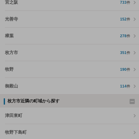
宮之阪
733
件
光善寺
152
件
樟葉
278
件
枚方市
351
件
牧野
190
件
御殿山
114
件
枚方市近隣の町域から探す
津田東町
牧野下島町