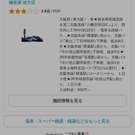
極楽湯 枚方店
2.9点
/
65件
大阪府 / 東大阪 / ・車 ■ 新名神高速道路
＆第二京阪道路「八幡京田辺IC」より、西
方向に3.5Km（約10分） ・電車＆路線バ
ス： ■ 京阪本線「樟葉駅」前から、京阪バ
ス「東山二丁目停留所」下車後、徒歩約2
分 ■ 京阪本線「樟葉駅」前から、京阪バス
「中の池公園停留所」下車後、徒歩5分 ■
JR学研都市線「長尾駅」前から、京阪バス
「中の池公園停留所」下車後、徒歩5分 ・
電車＆無料送迎バス（平日のみ運行）： ■
京阪本線「樟葉駅」ロータリーから、１日
３便 ■ JR学研都市線「松井山手駅」前か
ら、１日２便
入浴料金：600円～
施設情報を見る
温泉・スーパー銭湯・銭湯などをもっと見る
Powered by