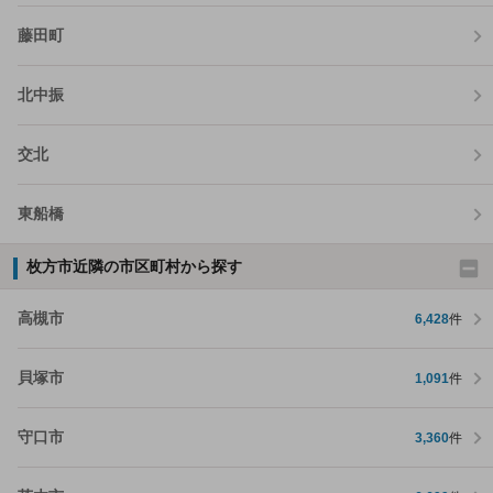
藤田町
北中振
交北
東船橋
枚方市近隣の市区町村から探す
高槻市
6,428
件
貝塚市
1,091
件
守口市
3,360
件