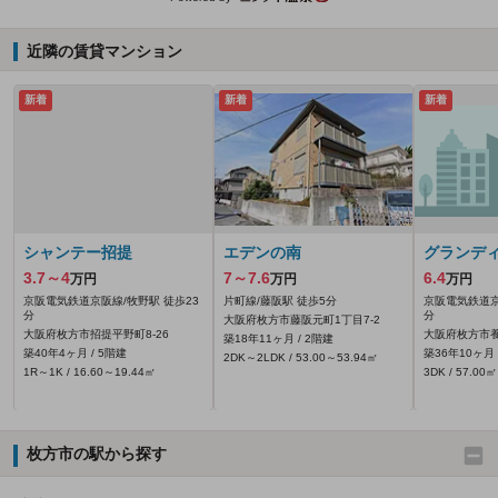
近隣の賃貸マンション
新着
新着
新着
シャンテー招提
エデンの南
グランデ
3.7～4
7～7.6
6.4
万円
万円
万円
京阪電気鉄道京阪線/牧野駅 徒歩23
片町線/藤阪駅 徒歩5分
京阪電気鉄道京
分
分
大阪府枚方市藤阪元町1丁目7-2
大阪府枚方市招提平野町8-26
大阪府枚方市養
築18年11ヶ月 / 2階建
築40年4ヶ月 / 5階建
築36年10ヶ月 
2DK～2LDK / 53.00～53.94㎡
1R～1K / 16.60～19.44㎡
3DK / 57.00㎡
枚方市の駅から探す