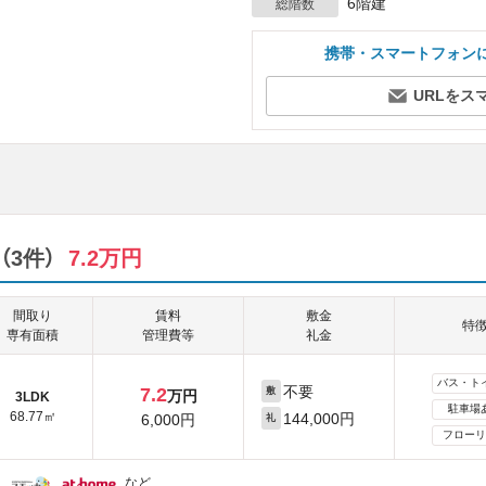
6階建
総階数
携帯・スマートフォン
URLをス
3件）
7.2万円
間取り
賃料
敷金
特
専有面積
管理費等
礼金
バス・ト
不要
7.2
敷
万円
3LDK
駐車場
68.77㎡
144,000円
6,000円
礼
フローリ
など