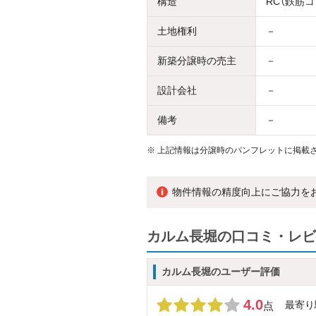
構造
RC（鉄筋
土地権利
－
新築分譲時の売主
－
設計会社
－
備考
－
※
上記情報は分譲時のパンフレットに掲載さ
物件情報の精度向上にご協力を
カルム長堀の口コミ・レビ
カルム長堀のユーザー評価
4.0
最寄り
点