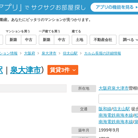
動産。あなたにピッタリのマンションが見つかります。
マンションを買う
一戸建てを買う
建てる
新築
中古
新築
中古
土地
不動産会社
調べる
ション情報
大阪府
泉大津市
信太山駅
カルム長堀の詳細情報
駅
｜
泉大津市
）
賃貸3件
大阪府
泉大津市
曽根
所在地
阪和線
/
信太山駅
徒歩
交通
南海電鉄南海本線
/
南海電鉄南海本線
/
1999年9月
築年月