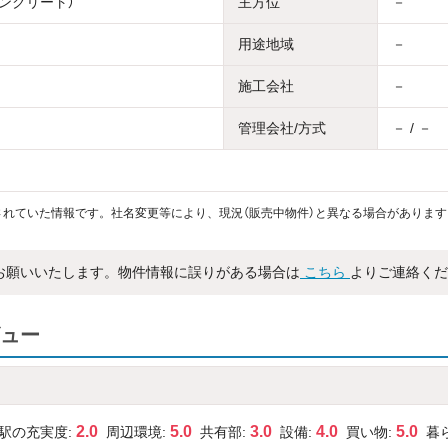
コンクリート）
主方位
－
用途地域
－
施工会社
－
管理会社/方式
－ / －
れていた情報です。社名変更等により、現況（販売中物件）と異なる場合があります
お願いいたします。物件情報に誤りがある場合は
こちら
よりご連絡くだ
ュー
2.0
5.0
3.0
4.0
5.0
駅の充実度:
周辺環境:
共有部:
設備:
買い物:
暮