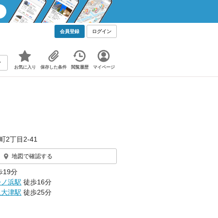
会員登録
ログイン
お気に入り
保存した条件
閲覧履歴
マイページ
町2丁目2-41
地図で確認する
19分
松ノ浜駅
徒歩16分
泉大津駅
徒歩25分