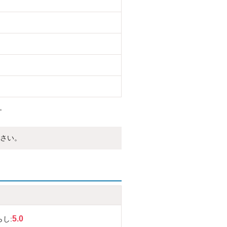
。
さい。
5.0
らし: