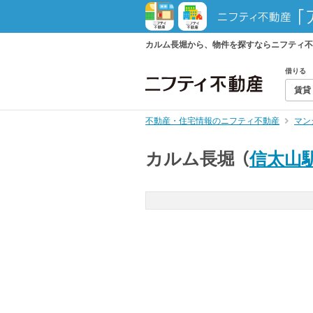
カルム長堀から、物件を探すならニフティ不
借りる
賃貸
不動産・住宅情報のニフティ不動産
マン
カルム長堀
（
信太山