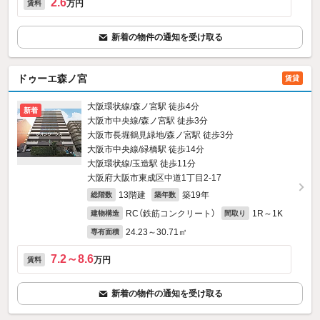
2.6
万円
賃料
新着の物件の通知を受け取る
ドゥーエ森ノ宮
賃貸
大阪環状線/森ノ宮駅 徒歩4分
新着
大阪市中央線/森ノ宮駅 徒歩3分
大阪市長堀鶴見緑地/森ノ宮駅 徒歩3分
大阪市中央線/緑橋駅 徒歩14分
大阪環状線/玉造駅 徒歩11分
大阪府大阪市東成区中道1丁目2-17
13階建
築19年
総階数
築年数
RC（鉄筋コンクリート）
1R～1K
建物構造
間取り
24.23～30.71㎡
専有面積
7.2～8.6
万円
賃料
新着の物件の通知を受け取る