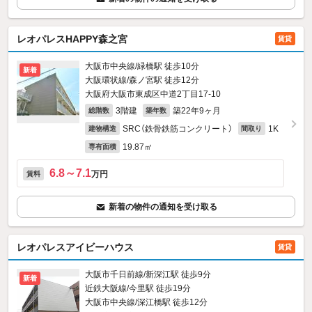
レオパレスHAPPY森之宮
賃貸
大阪市中央線/緑橋駅 徒歩10分
新着
大阪環状線/森ノ宮駅 徒歩12分
大阪府大阪市東成区中道2丁目17-10
3階建
築22年9ヶ月
総階数
築年数
SRC（鉄骨鉄筋コンクリート）
1K
建物構造
間取り
19.87㎡
専有面積
6.8～7.1
万円
賃料
新着の物件の通知を受け取る
レオパレスアイビーハウス
賃貸
大阪市千日前線/新深江駅 徒歩9分
新着
近鉄大阪線/今里駅 徒歩19分
大阪市中央線/深江橋駅 徒歩12分