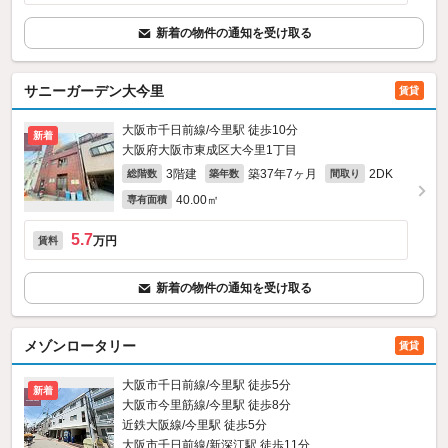
新着の物件の通知を受け取る
サニーガーデン大今里
賃貸
大阪市千日前線/今里駅 徒歩10分
新着
大阪府大阪市東成区大今里1丁目
3階建
築37年7ヶ月
2DK
総階数
築年数
間取り
40.00㎡
専有面積
5.7
万円
賃料
新着の物件の通知を受け取る
メゾンロータリー
賃貸
大阪市千日前線/今里駅 徒歩5分
新着
大阪市今里筋線/今里駅 徒歩8分
近鉄大阪線/今里駅 徒歩5分
大阪市千日前線/新深江駅 徒歩11分