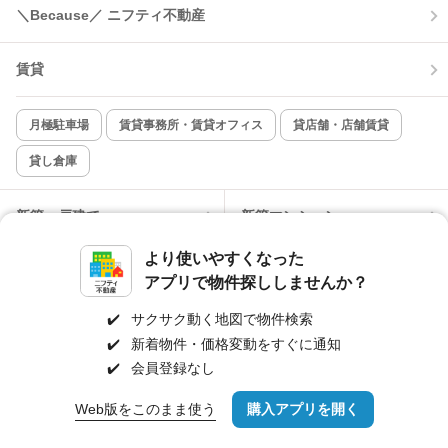
＼Because／ ニフティ不動産
賃貸
月極駐車場
賃貸事務所・賃貸オフィス
貸店舗・店舗賃貸
貸し倉庫
新築一戸建て
新築マンション
より使いやすくなった
中古一戸建て
中古マンション
アプリで物件探ししませんか？
✔️
サクサク動く地図で物件検索
土地
不動産売却
✔️
新着物件・価格変動をすぐに通知
✔️
会員登録なし
外壁塗装
引越し見積もり
Web版をこのまま使う
購入アプリを開く
市区町村を変更
詳細条件を変更
住宅ローン
カードローン