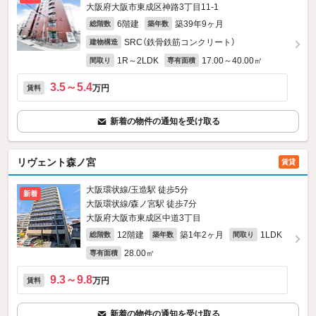
大阪府大阪市東成区神路3丁目11-1
6階建
築39年9ヶ月
総階数
築年数
SRC（鉄骨鉄筋コンクリート）
建物構造
1R～2LDK
17.00～40.00㎡
間取り
専有面積
3.5～5.4
万円
賃料
新着の物件の通知を受け取る
リヴェント森ノ宮
賃貸
大阪環状線/玉造駅 徒歩5分
新着
大阪環状線/森ノ宮駅 徒歩7分
大阪府大阪市東成区中道3丁目
12階建
築1年2ヶ月
1LDK
総階数
築年数
間取り
28.00㎡
専有面積
9.3～9.8
万円
賃料
新着の物件の通知を受け取る