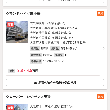
グランドハイツ東小橋
賃貸
大阪環状線/玉造駅 徒歩6分
新着
大阪市長堀鶴見緑地/玉造駅 徒歩5分
大阪市千日前線/鶴橋駅 徒歩9分
大阪市今里筋線/今里駅 徒歩13分
大阪府大阪市東成区東小橋1丁目17番31号
7階建
築37年5ヶ月
総階数
築年数
鉄骨造
1R
建物構造
間取り
13.00～18.00㎡
専有面積
3.8～4.5
万円
賃料
新着の物件の通知を受け取る
クローバー・レジデンス玉造
賃貸
大阪市千日前線/今里駅 徒歩10分
新着