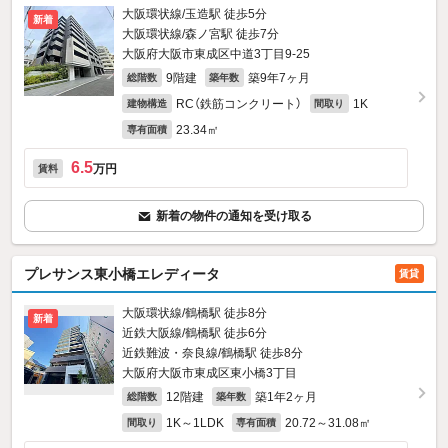
大阪環状線/玉造駅 徒歩5分
新着
大阪環状線/森ノ宮駅 徒歩7分
大阪府大阪市東成区中道3丁目9-25
9階建
築9年7ヶ月
総階数
築年数
RC（鉄筋コンクリート）
1K
建物構造
間取り
23.34㎡
専有面積
6.5
万円
賃料
新着の物件の通知を受け取る
プレサンス東小橋エレディータ
賃貸
大阪環状線/鶴橋駅 徒歩8分
新着
近鉄大阪線/鶴橋駅 徒歩6分
近鉄難波・奈良線/鶴橋駅 徒歩8分
大阪府大阪市東成区東小橋3丁目
12階建
築1年2ヶ月
総階数
築年数
1K～1LDK
20.72～31.08㎡
間取り
専有面積