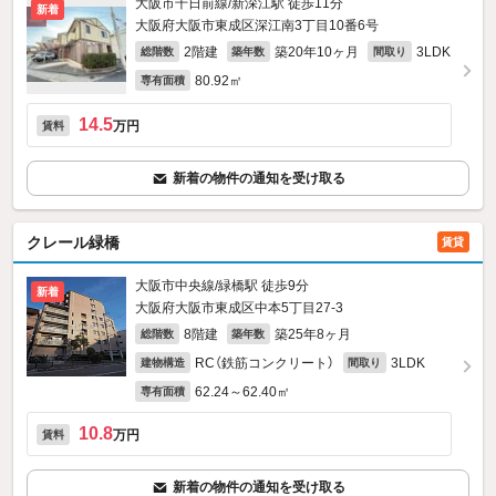
大阪市千日前線/新深江駅 徒歩11分
新着
大阪府大阪市東成区深江南3丁目10番6号
2階建
築20年10ヶ月
3LDK
総階数
築年数
間取り
80.92㎡
専有面積
14.5
万円
賃料
新着の物件の通知を受け取る
クレール緑橋
賃貸
大阪市中央線/緑橋駅 徒歩9分
新着
大阪府大阪市東成区中本5丁目27-3
8階建
築25年8ヶ月
総階数
築年数
RC（鉄筋コンクリート）
3LDK
建物構造
間取り
62.24～62.40㎡
専有面積
10.8
万円
賃料
新着の物件の通知を受け取る