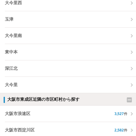
大今里西
玉津
大今里南
東中本
深江北
大今里
大阪市東成区近隣の市区町村から探す
大阪市浪速区
3,527
件
大阪市西淀川区
2,582
件