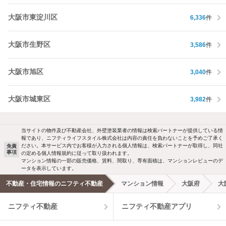
大阪市東淀川区
6,336
件
大阪市生野区
3,586
件
大阪市旭区
3,040
件
大阪市城東区
3,982
件
当サイトの物件及び不動産会社、外壁塗装業者の情報は検索パートナーが提供している情
報であり、ニフティライフスタイル株式会社は内容の責任を負わないことを予めご了承く
ださい。本サービス内でお客様が入力される個人情報は、検索パートナーが取得し、同社
免責
事項
の定める個人情報規約に従って取り扱われます。
マンション情報の一部の販売価格、賃料、間取り、専有面積は、マンションレビューのデ
ータを表示しています。
不動産・住宅情報のニフティ不動産
マンション情報
大阪府
大
ニフティ不動産
ニフティ不動産アプリ