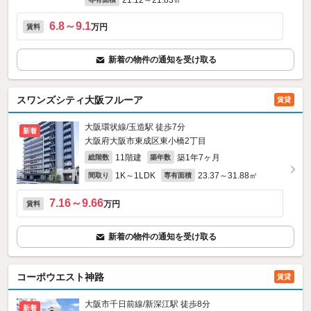
21.12～21.83㎡
6.8～9.1
万円
賃料
新着の物件の通知を受け取る
スワンズシティ大阪フルーア
賃貸
大阪環状線/玉造駅 徒歩7分
新着
大阪府大阪市東成区東小橋2丁目
11階建
築1年7ヶ月
総階数
築年数
1K～1LDK
23.37～31.88㎡
間取り
専有面積
7.16～9.66
万円
賃料
新着の物件の通知を受け取る
コーポウエスト神路
賃貸
大阪市千日前線/新深江駅 徒歩8分
新着