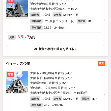
新着
近鉄大阪線/今里駅 徒歩7分
大阪府大阪市東成区神路4丁目10-22
10階建
築4年5ヶ月
総階数
築年数
RC（鉄筋コンクリート）
1K
建物構造
間取り
22.12～24.60㎡
専有面積
6.5～7
万円
賃料
新着の物件の通知を受け取る
ヴィーナス今里
賃貸
大阪市今里筋線/今里駅 徒歩4分
新着
大阪市千日前線/今里駅 徒歩7分
大阪環状線/玉造駅 徒歩15分
近鉄難波・奈良線/今里駅 徒歩2分
大阪府大阪市東成区大今里西2丁目16番9号
10階建
築2年7ヶ月
1DK
総階数
築年数
間取り
26.25～30.00㎡
専有面積