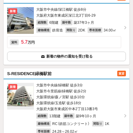
大阪市中央線/深江橋駅 徒歩8分
新着
大阪府大阪市東成区深江北3丁目6-29
6階建
築37年3ヶ月
総階数
築年数
鉄骨造
2DK
34.00㎡
建物構造
間取り
専有面積
5.7
万円
賃料
新着の物件の通知を受け取る
S-RESIDENCE緑橋駅前
賃貸
大阪市中央線/緑橋駅 徒歩3分
新着
大阪市今里筋線/緑橋駅 徒歩2分
大阪環状線/森ノ宮駅 徒歩10分
大阪環状線/玉造駅 徒歩18分
大阪府大阪市東成区中本2丁目13番3号
13階建
築9年10ヶ月
総階数
築年数
RC（鉄筋コンクリート）
1K
建物構造
間取り
24.28～26.02㎡
専有面積