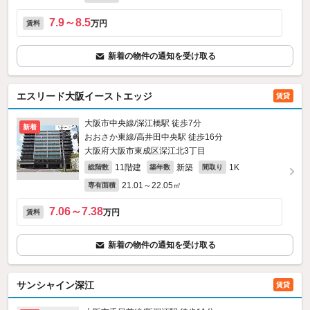
7.9～8.5
万円
賃料
新着の物件の通知を受け取る
エスリード大阪イーストエッジ
賃貸
大阪市中央線/深江橋駅 徒歩7分
新着
おおさか東線/高井田中央駅 徒歩16分
大阪府大阪市東成区深江北3丁目
11階建
新築
1K
総階数
築年数
間取り
21.01～22.05㎡
専有面積
7.06～7.38
万円
賃料
新着の物件の通知を受け取る
サンシャイン深江
賃貸