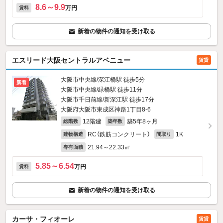
8.6～9.9
万円
賃料
新着の物件の通知を受け取る
エスリード大阪セントラルアベニュー
賃貸
大阪市中央線/深江橋駅 徒歩5分
新着
大阪市中央線/緑橋駅 徒歩11分
大阪市千日前線/新深江駅 徒歩17分
大阪府大阪市東成区神路1丁目8-6
12階建
築5年8ヶ月
総階数
築年数
RC（鉄筋コンクリート）
1K
建物構造
間取り
21.94～22.33㎡
専有面積
5.85～6.54
万円
賃料
新着の物件の通知を受け取る
カーサ・フィオーレ
賃貸