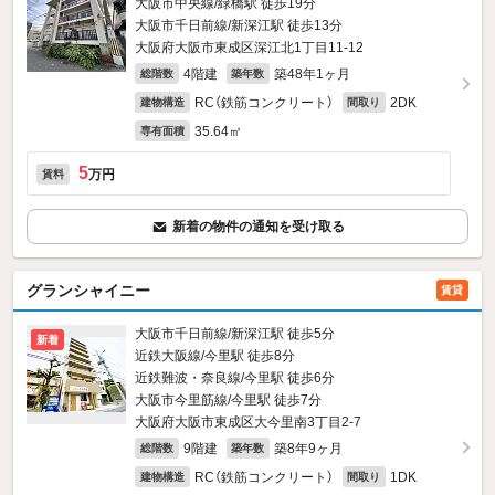
大阪市中央線/緑橋駅 徒歩19分
大阪市千日前線/新深江駅 徒歩13分
大阪府大阪市東成区深江北1丁目11-12
4階建
築48年1ヶ月
総階数
築年数
RC（鉄筋コンクリート）
2DK
建物構造
間取り
35.64㎡
専有面積
5
万円
賃料
新着の物件の通知を受け取る
グランシャイニー
賃貸
大阪市千日前線/新深江駅 徒歩5分
新着
近鉄大阪線/今里駅 徒歩8分
近鉄難波・奈良線/今里駅 徒歩6分
大阪市今里筋線/今里駅 徒歩7分
大阪府大阪市東成区大今里南3丁目2-7
9階建
築8年9ヶ月
総階数
築年数
RC（鉄筋コンクリート）
1DK
建物構造
間取り