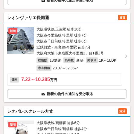
新着の物件の通知を受け取る
レオンヴァリエ長堀通
賃貸
大阪環状線/玉造駅 徒歩10分
新着
大阪市今里筋線/今里駅 徒歩7分
大阪市千日前線/今里駅 徒歩6分
近鉄難波・奈良線/今里駅 徒歩7分
大阪府大阪市東成区大今里西2丁目1番1号
13階建
新築
1K～1LDK
総階数
築年数
間取り
23.07～32.36㎡
専有面積
7.22～10.285
万円
賃料
新着の物件の通知を受け取る
レオパレスクレール方丈
賃貸
大阪環状線/鶴橋駅 徒歩6分
新着
大阪市千日前線/鶴橋駅 徒歩4分