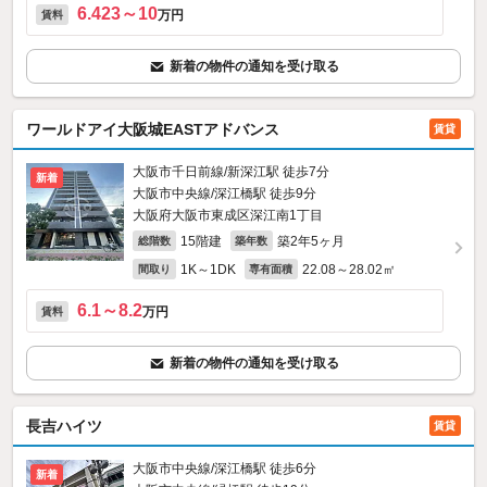
6.423～10
万円
賃料
新着の物件の通知を受け取る
ワールドアイ大阪城EASTアドバンス
賃貸
大阪市千日前線/新深江駅 徒歩7分
新着
大阪市中央線/深江橋駅 徒歩9分
大阪府大阪市東成区深江南1丁目
15階建
築2年5ヶ月
総階数
築年数
1K～1DK
22.08～28.02㎡
間取り
専有面積
6.1～8.2
万円
賃料
新着の物件の通知を受け取る
長吉ハイツ
賃貸
大阪市中央線/深江橋駅 徒歩6分
新着