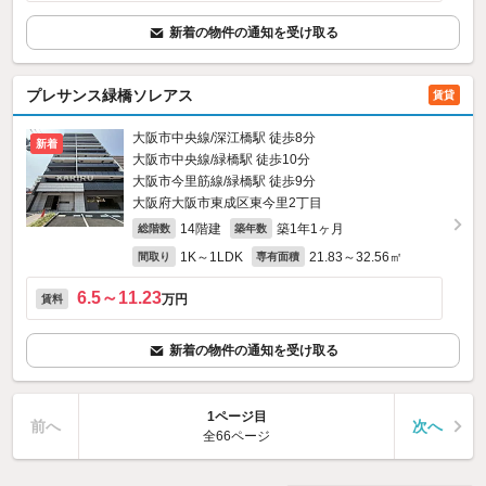
新着の物件の通知を受け取る
プレサンス緑橋ソレアス
賃貸
大阪市中央線/深江橋駅 徒歩8分
新着
大阪市中央線/緑橋駅 徒歩10分
大阪市今里筋線/緑橋駅 徒歩9分
大阪府大阪市東成区東今里2丁目
14階建
築1年1ヶ月
総階数
築年数
1K～1LDK
21.83～32.56㎡
間取り
専有面積
6.5～11.23
万円
賃料
新着の物件の通知を受け取る
1ページ目
前へ
次へ
全66ページ