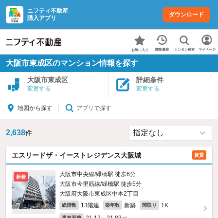
ニフティ不動産
ダウンロード
購入アプリ
カンタン検索
閲覧履歴
マイページ
お気に入り
大阪市東成区のマンション情報を探す
大阪市東成区
詳細条件
変更する
変更する
アプリで探す
地図から探す
2,638
件
エスリードザ・イーストレジデンス大阪城
賃貸
大阪市中央線/緑橋駅 徒歩6分
新着
大阪市今里筋線/緑橋駅 徒歩5分
大阪府大阪市東成区中本2丁目
13階建
新築
1K
総階数
築年数
間取り
専有面積