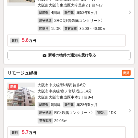
大阪府大阪市東成区大今里南2丁目7-17
4階建
築52年6ヶ月
総階数
築年数
SRC（鉄骨鉄筋コンクリート）
建物構造
1LDK
35.00～40.00㎡
間取り
専有面積
5.6
万円
賃料
新着の物件の通知を受け取る
リモージュ緑橋
賃貸
大阪市中央線/緑橋駅 徒歩6分
新着
大阪市中央線/森ノ宮駅 徒歩14分
大阪府大阪市東成区中本3丁目8-4
5階建
築28年5ヶ月
総階数
築年数
RC（鉄筋コンクリート）
1DK
建物構造
間取り
29.03㎡
専有面積
5.7
万円
賃料