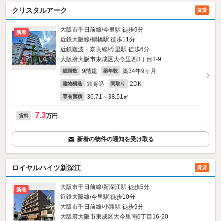
クリスタルアーク
賃貸
大阪市千日前線/今里駅 徒歩9分
新着
近鉄大阪線/鶴橋駅 徒歩11分
近鉄難波・奈良線/今里駅 徒歩6分
大阪府大阪市東成区大今里西3丁目1-9
9階建
築34年9ヶ月
総階数
築年数
鉄骨造
2DK
建物構造
間取り
36.71～38.51㎡
専有面積
7.3
万円
賃料
新着の物件の通知を受け取る
ロイヤルハイツ新深江
賃貸
大阪市千日前線/新深江駅 徒歩5分
新着
近鉄大阪線/今里駅 徒歩10分
大阪市千日前線/小路駅 徒歩9分
大阪府大阪市東成区大今里南6丁目16-20