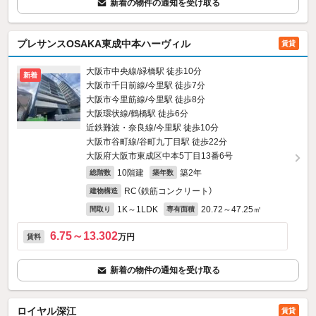
新着の物件の通知を受け取る
プレサンスOSAKA東成中本ハーヴィル
賃貸
大阪市中央線/緑橋駅 徒歩10分
新着
大阪市千日前線/今里駅 徒歩7分
大阪市今里筋線/今里駅 徒歩8分
大阪環状線/鶴橋駅 徒歩6分
近鉄難波・奈良線/今里駅 徒歩10分
大阪市谷町線/谷町九丁目駅 徒歩22分
大阪府大阪市東成区中本5丁目13番6号
10階建
築2年
総階数
築年数
RC（鉄筋コンクリート）
建物構造
1K～1LDK
20.72～47.25㎡
間取り
専有面積
6.75～13.302
万円
賃料
新着の物件の通知を受け取る
ロイヤル深江
賃貸