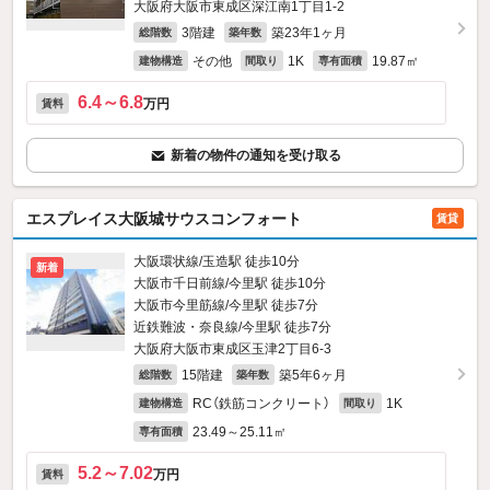
大阪府大阪市東成区深江南1丁目1-2
3階建
築23年1ヶ月
総階数
築年数
その他
1K
19.87㎡
建物構造
間取り
専有面積
6.4～6.8
万円
賃料
新着の物件の通知を受け取る
エスプレイス大阪城サウスコンフォート
賃貸
大阪環状線/玉造駅 徒歩10分
新着
大阪市千日前線/今里駅 徒歩10分
大阪市今里筋線/今里駅 徒歩7分
近鉄難波・奈良線/今里駅 徒歩7分
大阪府大阪市東成区玉津2丁目6-3
15階建
築5年6ヶ月
総階数
築年数
RC（鉄筋コンクリート）
1K
建物構造
間取り
23.49～25.11㎡
専有面積
5.2～7.02
万円
賃料