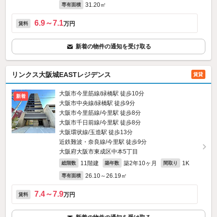
31.20㎡
専有面積
6.9～7.1
万円
賃料
新着の物件の通知を受け取る
リンクス大阪城EASTレジデンス
賃貸
大阪市今里筋線/緑橋駅 徒歩10分
新着
大阪市中央線/緑橋駅 徒歩9分
大阪市今里筋線/今里駅 徒歩8分
大阪市千日前線/今里駅 徒歩8分
大阪環状線/玉造駅 徒歩13分
近鉄難波・奈良線/今里駅 徒歩9分
大阪府大阪市東成区中本5丁目
11階建
築2年10ヶ月
1K
総階数
築年数
間取り
26.10～26.19㎡
専有面積
7.4～7.9
万円
賃料