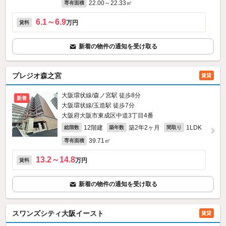
22.00～22.33㎡
専有面積
6.1～6.9
万円
賃料
新着の物件の通知を受け取る
プレジオ森之宮
賃貸
大阪環状線/森ノ宮駅 徒歩8分
新着
大阪環状線/玉造駅 徒歩7分
大阪府大阪市東成区中道3丁目4番
12階建
築2年2ヶ月
1LDK
総階数
築年数
間取り
39.71㎡
専有面積
13.2～14.8
万円
賃料
新着の物件の通知を受け取る
スワンズシティ大阪イースト
賃貸