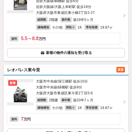
近鉄大阪線/鶴橋駅 徒歩6分
近鉄大阪線/大阪上本町駅 徒歩18分
大阪府大阪市東成区東小橋3丁目2-27
2階建
築18年5ヶ月
総階数
築年数
その他
1K
19.87㎡
建物構造
間取り
専有面積
5.5～8.8
万円
賃料
新着の物件の通知を受け取る
レオパレス東今里
賃貸
大阪市中央線/深江橋駅 徒歩10分
新着
大阪市中央線/緑橋駅 徒歩9分
大阪府大阪市東成区東今里2丁目5-6
2階建
築20年7ヶ月
総階数
築年数
その他
1K
19.87㎡
建物構造
間取り
専有面積
7
万円
賃料