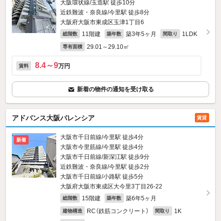
大阪環状線/玉造駅 徒歩10分
近鉄難波・奈良線/今里駅 徒歩8分
大阪府大阪市東成区玉津1丁目6
11階建
築3年5ヶ月
1LDK
総階数
築年数
間取り
29.01～29.10㎡
専有面積
8.4～9
万円
賃料
新着の物件の通知を受け取る
アドバンス大阪バレンシア
賃貸
大阪市千日前線/今里駅 徒歩4分
新着
大阪市今里筋線/今里駅 徒歩4分
大阪市千日前線/新深江駅 徒歩9分
近鉄難波・奈良線/今里駅 徒歩2分
大阪市千日前線/小路駅 徒歩5分
大阪府大阪市東成区大今里3丁目26-22
15階建
築6年5ヶ月
総階数
築年数
RC（鉄筋コンクリート）
1K
建物構造
間取り