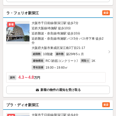
ラ・フェリオ新深江
賃貸
大阪市千日前線/新深江駅 徒歩7分
新着
近鉄大阪線/布施駅 徒歩10分
近鉄難波・奈良線/布施駅 徒歩10分
近鉄難波・奈良線/布施駅 バス5分 バス停下車 徒歩2
分
大阪府大阪市東成区深江南3丁目21-17
10階建
築29年5ヶ月
総階数
築年数
RC（鉄筋コンクリート）
1K
建物構造
間取り
19.00～19.60㎡
専有面積
4.3～4.8
万円
賃料
新着の物件の通知を受け取る
プラ・ディオ新深江
賃貸
大阪市千日前線/新深江駅 徒歩4分