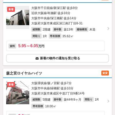
大阪市千日前線/新深江駅 徒歩9分
新着
近鉄大阪線/布施駅 徒歩16分
大阪市中央線/深江橋駅 徒歩14分
大阪府大阪市東成区深江南2丁目8-31
2階建
築13年
木造
総階数
築年数
建物構造
1R
35.62㎡
間取り
専有面積
5.95～6.05
万円
賃料
新着の物件の通知を受け取る
森之宮ロイヤルハイツ
賃貸
大阪環状線/森ノ宮駅 徒歩7分
新着
大阪市中央線/緑橋駅 徒歩10分
大阪府大阪市東成区中道2丁目9番14号
5階建
築44年9ヶ月
1R
総階数
築年数
間取り
18.00㎡
専有面積