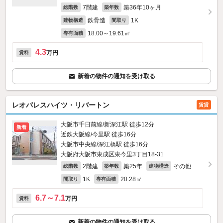
7階建
築36年10ヶ月
総階数
築年数
鉄骨造
1K
建物構造
間取り
18.00～19.61㎡
専有面積
4.3
万円
賃料
新着の物件の通知を受け取る
レオパレスハイツ・リバートン
賃貸
大阪市千日前線/新深江駅 徒歩12分
新着
近鉄大阪線/今里駅 徒歩16分
大阪市中央線/深江橋駅 徒歩16分
大阪府大阪市東成区東今里3丁目18-31
2階建
築25年
その他
総階数
築年数
建物構造
1K
20.28㎡
間取り
専有面積
6.7～7.1
万円
賃料
新着の物件の通知を受け取る