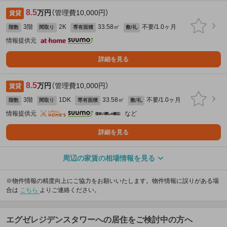
8.5
万円
（管理費10,000円）
賃貸
3階
2K
33.58㎡
不要/1.0ヶ月
階数
間取り
専有面積
敷/礼
情報提供元
詳細を見る
8.5
万円
（管理費10,000円）
賃貸
3階
1DK
33.58㎡
不要/1.0ヶ月
階数
間取り
専有面積
敷/礼
情報提供元
など
詳細を見る
周辺の家賃の相場情報を見る
※物件情報の精度向上にご協力をお願いいたします。物件情報に誤りがある場
合は
こちら
よりご連絡ください。
エグゼレジデンスタワーへの居住をご検討中の方へ