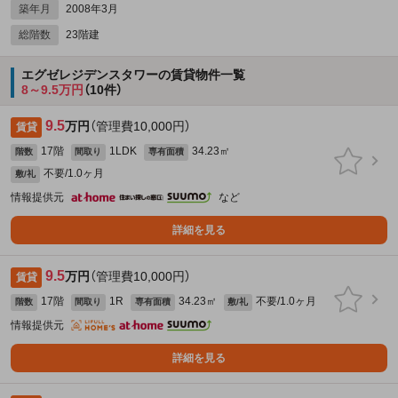
築年月
2008年3月
総階数
23階建
エグゼレジデンスタワーの賃貸物件一覧
8～9.5万円
（10件）
9.5
万円
（管理費10,000円）
賃貸
17階
1LDK
34.23㎡
階数
間取り
専有面積
不要/1.0ヶ月
敷/礼
情報提供元
など
詳細を見る
9.5
万円
（管理費10,000円）
賃貸
17階
1R
34.23㎡
不要/1.0ヶ月
階数
間取り
専有面積
敷/礼
情報提供元
詳細を見る