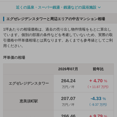
近くの温泉・スーパー銭湯・銭湯などの温浴施設
エグゼレジデンスタワーと周辺エリアの中古マンション相場
1坪あたりの相場価格は、過去の売り出し物件情報をもとに算出し
ています。個別の部屋の条件などを考慮していないため、実際の取
引価格や坪単価相場とは異なります。あくまでも参考値としてご利
用ください。
坪単価の相場
2026年07月
前年比
264.24
+ 4.70
%
エグゼレジデンスタワー
万円／坪
（ + 11.87 万円）
207.07
-4.33
%
恵美須町駅
万円／坪
（ -9.37 万円）
266.46
+ 9.79
%