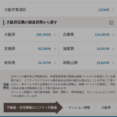
大阪市東成区
2,638
件
大阪府近隣の都道府県から探す
大阪府
兵庫県
205,783
件
124,391
件
京都府
滋賀県
62,395
件
24,551
件
奈良県
和歌山県
22,767
件
15,820
件
当サイトの物件及び不動産会社、外壁塗装業者の情報は検索パートナーが提供している情
報であり、ニフティライフスタイル株式会社は内容の責任を負わないことを予めご了承く
ださい。本サービス内でお客様が入力される個人情報は、検索パートナーが取得し、同社
免責
事項
の定める個人情報規約に従って取り扱われます。
マンション情報の一部の販売価格、賃料、間取り、専有面積は、マンションレビューのデ
ータを表示しています。
不動産・住宅情報のニフティ不動産
マンション情報
大阪府