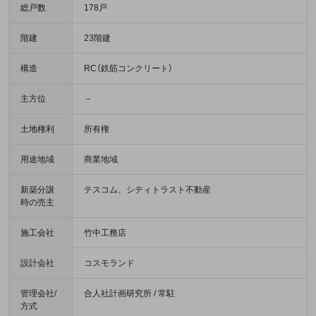
総戸数
178戸
階建
23階建
構造
RC（鉄筋コンクリート）
主方位
－
土地権利
所有権
用途地域
商業地域
新築分譲
テスコム、シティトラスト不動産
時の売主
施工会社
竹中工務店
設計会社
コスモランド
管理会社/
合人社計画研究所 / 常駐
方式