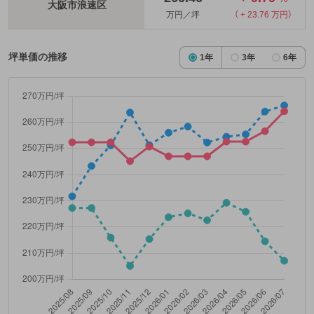
大阪市浪速区
万円／坪
（ + 23.76 万円）
坪単価の推移
1年
3年
6年