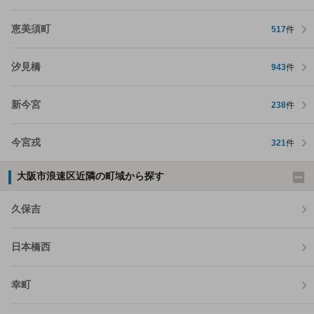
恵美須町
517
件
汐見橋
943
件
新今宮
238
件
今宮戎
321
件
大阪市浪速区近隣の町域から探す
久保吉
日本橋西
幸町