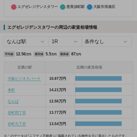
エグゼレジデンスタワーの周辺の家賃相場情報
12.56
5.5
87
平均値
最安値
最高値
万円
万円
万円
近隣の駅
近隣の家賃相場
大阪ビジネスパーク
10.97万円
本町
14.21万円
なんば
12.56万円
谷町四丁目
13.77万円
谷町九丁目
13.54万円
※このデータは「ニフティ不動産」に掲載されている物件を元に算出したものです。