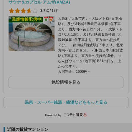
サウナ＆カプセル アムザ(AMZA)
3.7点
/
13件
大阪府 / 大阪市内 / ・大阪メトロ「日本橋
駅」、及び近鉄線「近鉄日本橋駅」各下車
より、西方向へ徒歩約５分。 ・大阪メト
ロ「なんば駅」、及び近鉄線＆阪神線「大
阪難波駅」各下車より、東方向へ徒歩約
７分。 ・南海線「難波駅」下車より、北東
方向へ徒歩約８分。 ・JR西日本「JR難波
駅」下車より、東方向へ徒歩約15分。 ※
なんばウォーク（地下街）B21出口を、上
がってすぐ。
入浴料金：1600円～
施設情報を見る
温泉・スーパー銭湯・銭湯などをもっと見る
Powered by
近隣の賃貸マンション