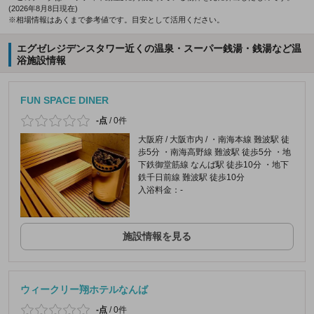
(2026年8月8日現在)
※相場情報はあくまで参考値です。目安として活用ください。
エグゼレジデンスタワー近くの温泉・スーパー銭湯・銭湯など温
浴施設情報
FUN SPACE DINER
-点
/
0件
大阪府 / 大阪市内 / ・南海本線 難波駅 徒
歩5分 ・南海高野線 難波駅 徒歩5分 ・地
下鉄御堂筋線 なんば駅 徒歩10分 ・地下
鉄千日前線 難波駅 徒歩10分
入浴料金：-
施設情報を見る
ウィークリー翔ホテルなんば
-点
/
0件