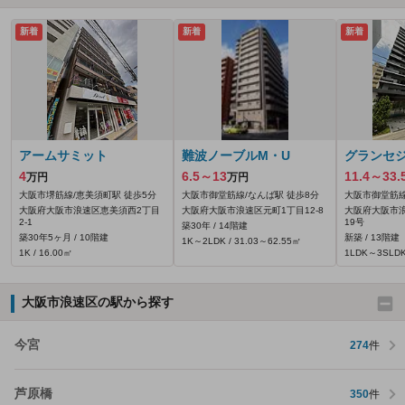
新着
新着
新着
アームサミット
難波ノーブルM・U
グランセ
4
6.5～13
11.4～33.
万円
万円
大阪市堺筋線/恵美須町駅 徒歩5分
大阪市御堂筋線/なんば駅 徒歩8分
大阪市御堂筋線
大阪府大阪市浪速区恵美須西2丁目
大阪府大阪市浪速区元町1丁目12-8
大阪府大阪市浪
2-1
19号
築30年 / 14階建
築30年5ヶ月 / 10階建
新築 / 13階建
1K～2LDK / 31.03～62.55㎡
1K / 16.00㎡
1LDK～3SLDK 
大阪市浪速区の駅から探す
今宮
274
件
芦原橋
350
件