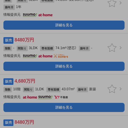
階数
間取り
専有面積
1年
築年月
情報提供元
詳細を見る
8480万円
販売
-
3LDK
74.1m²（壁芯）
-
階数
間取り
専有面積
築年月
情報提供元
詳細を見る
4,680万円
販売
10階
1LDK
43.07m²
新築
階数
間取り
専有面積
築年月
情報提供元
詳細を見る
8480万円
販売