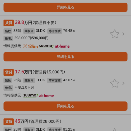
詳細を見る
29.8
万円
（管理費不要）
賃貸
33階
3LDK
76.48㎡
階数
間取り
専有面積
298,000円/596,000円
敷/礼
情報提供元
詳細を見る
17.5
万円
（管理費15,000円）
賃貸
26階
1LDK
43.07㎡
階数
間取り
専有面積
不要/2.0ヶ月
敷/礼
情報提供元
詳細を見る
45
万円
（管理費28,000円）
賃貸
25階
3LDK
91.21㎡
階数
間取り
専有面積