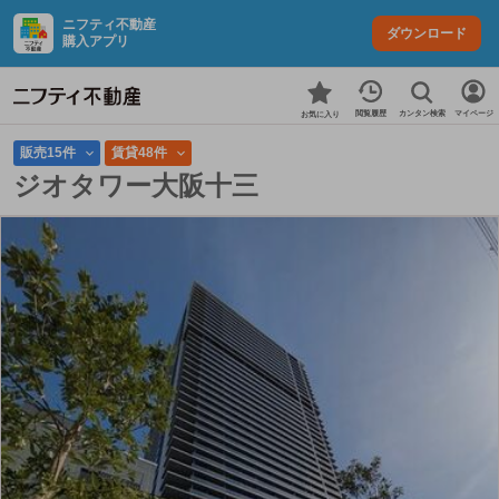
ニフティ不動産
ダウンロード
購入アプリ
カンタン検索
閲覧履歴
マイページ
お気に入り
販売15件
賃貸48件
ジオタワー大阪十三