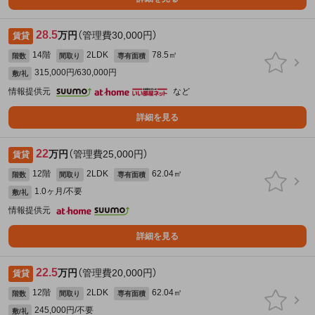
28.5
万円
（管理費30,000円）
賃貸
14階
2LDK
78.5㎡
階数
間取り
専有面積
315,000円/630,000円
敷/礼
情報提供元
など
詳細を見る
22
万円
（管理費25,000円）
賃貸
12階
2LDK
62.04㎡
階数
間取り
専有面積
1.0ヶ月/不要
敷/礼
情報提供元
詳細を見る
22.5
万円
（管理費20,000円）
賃貸
12階
2LDK
62.04㎡
階数
間取り
専有面積
245,000円/不要
敷/礼