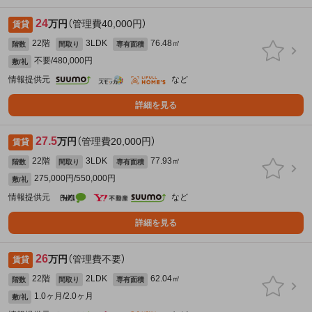
24
万円
（管理費40,000円）
賃貸
22階
3LDK
76.48㎡
階数
間取り
専有面積
不要/480,000円
敷/礼
情報提供元
など
詳細を見る
27.5
万円
（管理費20,000円）
賃貸
22階
3LDK
77.93㎡
階数
間取り
専有面積
275,000円/550,000円
敷/礼
情報提供元
など
詳細を見る
26
万円
（管理費不要）
賃貸
22階
2LDK
62.04㎡
階数
間取り
専有面積
1.0ヶ月/2.0ヶ月
敷/礼