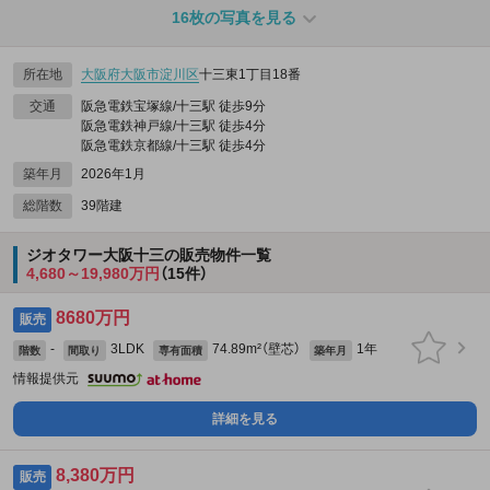
16枚の写真を見る
所在地
大阪府
大阪市淀川区
十三東1丁目18番
交通
阪急電鉄宝塚線/十三駅 徒歩9分
阪急電鉄神戸線/十三駅 徒歩4分
阪急電鉄京都線/十三駅 徒歩4分
築年月
2026年1月
総階数
39階建
ジオタワー大阪十三の販売物件一覧
4,680～19,980万円
（15件）
8680万円
販売
-
3LDK
74.89m²（壁芯）
1年
階数
間取り
専有面積
築年月
情報提供元
詳細を見る
8,380万円
販売