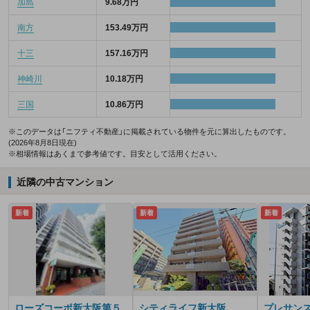
加島
9.68万円
南方
153.49万円
十三
157.16万円
神崎川
10.18万円
三国
10.86万円
※このデータは「ニフティ不動産」に掲載されている物件を元に算出したものです。
(2026年8月8日現在)
※相場情報はあくまで参考値です。目安として活用ください。
近隣の中古マンション
新着
新着
新着
ローズコーポ新大阪第５
シティライフ新大阪
プレサン