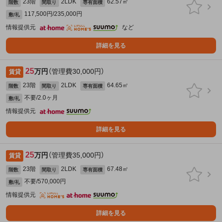
23階
2LDK
62.57㎡
階数
間取り
専有面積
117,500円/235,000円
敷/礼
情報提供元
など
詳細を見る
25
万円
（管理費30,000円）
賃貸
23階
2LDK
64.65㎡
階数
間取り
専有面積
不要/2.0ヶ月
敷/礼
情報提供元
詳細を見る
25
万円
（管理費35,000円）
賃貸
23階
2LDK
67.48㎡
階数
間取り
専有面積
不要/570,000円
敷/礼
情報提供元
詳細を見る