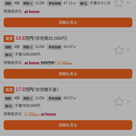
4階
1LDK
47.11㎡
不要/2.0ヶ月
階数
間取り
専有面積
敷/礼
情報提供元
詳細を見る
14.9
万円
（管理費20,000円）
賃貸
4階
1LDK
43.07㎡
階数
間取り
専有面積
不要/169,000円
敷/礼
情報提供元
詳細を見る
17.9
万円
（管理費不要）
賃貸
4階
1LDK
43.07㎡
階数
間取り
専有面積
不要/358,000円
敷/礼
情報提供元
詳細を見る