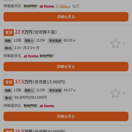
情報提供元
など
詳細を見る
22.9
万円
（管理費不要）
賃貸
12階
2LDK
60.81㎡
階数
間取り
専有面積
1.0ヶ月/2.0ヶ月
敷/礼
情報提供元
詳細を見る
17.5
万円
（管理費13,000円）
賃貸
11階
1LDK
44.27㎡
階数
間取り
専有面積
94,000円/282,000円
敷/礼
情報提供元
詳細を見る
15.5
万円
（管理費20,000円）