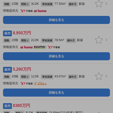
22階
3LDK
77.93m²
新築
階数
間取り
専有面積
築年月
情報提供元
詳細を見る
8,950万円
販売
20階
2LDK
78.5m²
新築
階数
間取り
専有面積
築年月
情報提供元
詳細を見る
5,280万円
販売
20階
1LDK
43.07m²
新築
階数
間取り
専有面積
築年月
情報提供元
詳細を見る
8380万円
販売
-
3LDK
74.89m²（22.65坪）（壁芯）