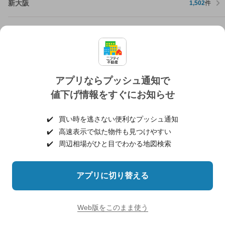
新大阪
1,502
件
東淀川
138
件
大阪市淀川区近隣の町域から探す
三津屋中
アプリならプッシュ通知で
値下げ情報をすぐにお知らせ
三津屋北
✔️
買い時を逃さない便利なプッシュ通知
✔️
高速表示で似た物件も見つけやすい
十三元今里
✔️
周辺相場がひと目でわかる地図検索
西中島
アプリに切り替える
田川北
Web版をこのまま使う
宮原