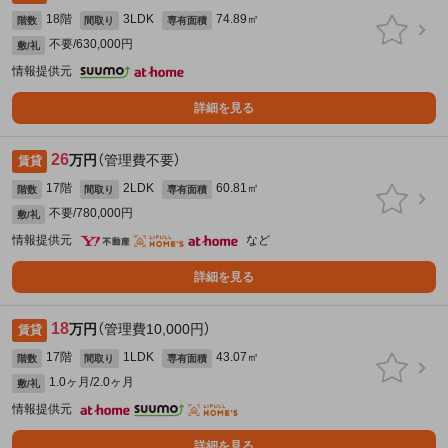
18階
3LDK
74.89㎡
階数
間取り
専有面積
不要/630,000円
敷/礼
情報提供元
詳細を見る
26
万円
（管理費不要）
賃貸
17階
2LDK
60.81㎡
階数
間取り
専有面積
不要/780,000円
敷/礼
情報提供元
など
詳細を見る
18
万円
（管理費10,000円）
賃貸
17階
1LDK
43.07㎡
階数
間取り
専有面積
1.0ヶ月/2.0ヶ月
敷/礼
情報提供元
詳細を見る