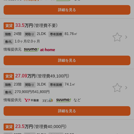
詳細を見る
33.5
万円
（管理費不要）
賃貸
24階
2LDK
81.76㎡
階数
間取り
専有面積
1.0ヶ月/2.0ヶ月
敷/礼
情報提供元
詳細を見る
27.09
万円
（管理費49,100円）
賃貸
23階
3LDK
74.1㎡
階数
間取り
専有面積
270,900円/541,800円
敷/礼
情報提供元
など
詳細を見る
23.5
万円
（管理費40,000円）
賃貸