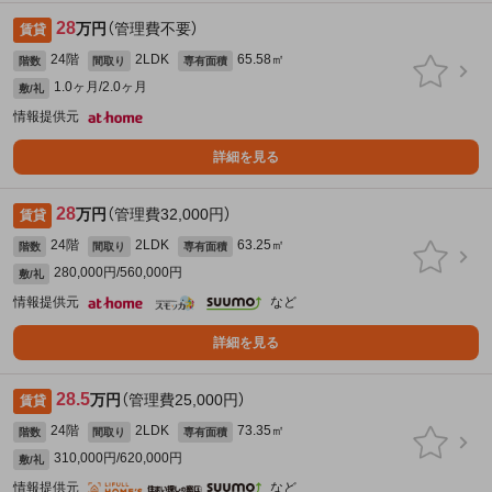
28
万円
（管理費不要）
賃貸
24階
2LDK
65.58㎡
階数
間取り
専有面積
1.0ヶ月/2.0ヶ月
敷/礼
情報提供元
詳細を見る
28
万円
（管理費32,000円）
賃貸
24階
2LDK
63.25㎡
階数
間取り
専有面積
280,000円/560,000円
敷/礼
情報提供元
など
詳細を見る
28.5
万円
（管理費25,000円）
賃貸
24階
2LDK
73.35㎡
階数
間取り
専有面積
310,000円/620,000円
敷/礼
情報提供元
など