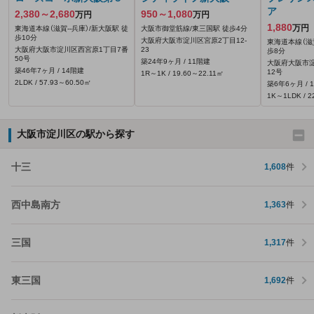
ア
2,380～2,680
950～1,080
万円
万円
1,880
万円
東海道本線（滋賀--兵庫）/新大阪駅 徒
大阪市御堂筋線/東三国駅 徒歩4分
歩10分
大阪府大阪市淀川区宮原2丁目12-
東海道本線（滋賀
大阪府大阪市淀川区西宮原1丁目7番
23
歩8分
50号
築24年9ヶ月 / 11階建
大阪府大阪市淀
築46年7ヶ月 / 14階建
12号
1R～1K / 19.60～22.11㎡
2LDK / 57.93～60.50㎡
築6年6ヶ月 / 
1K～1LDK / 2
大阪市淀川区の駅から探す
十三
1,608
件
西中島南方
1,363
件
三国
1,317
件
東三国
1,692
件