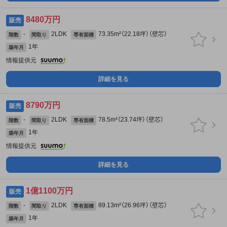
8480万円
販売
-
2LDK
73.35m²（22.18坪）（壁芯）
階数
間取り
専有面積
1年
築年月
情報提供元
詳細を見る
8790万円
販売
-
2LDK
78.5m²（23.74坪）（壁芯）
階数
間取り
専有面積
1年
築年月
情報提供元
詳細を見る
1億1100万円
販売
-
2LDK
89.13m²（26.96坪）（壁芯）
階数
間取り
専有面積
1年
築年月