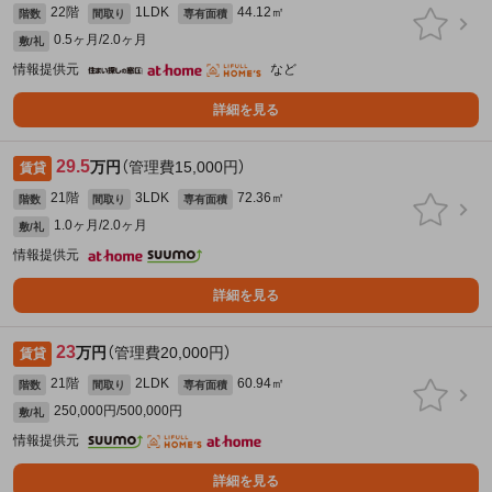
22階
1LDK
44.12㎡
階数
間取り
専有面積
0.5ヶ月/2.0ヶ月
敷/礼
情報提供元
など
詳細を見る
29.5
万円
（管理費15,000円）
賃貸
21階
3LDK
72.36㎡
階数
間取り
専有面積
1.0ヶ月/2.0ヶ月
敷/礼
情報提供元
詳細を見る
23
万円
（管理費20,000円）
賃貸
21階
2LDK
60.94㎡
階数
間取り
専有面積
250,000円/500,000円
敷/礼
情報提供元
詳細を見る