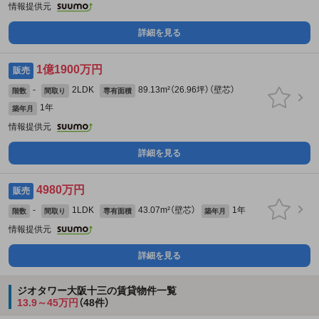
情報提供元
詳細を見る
1億1900万円
販売
-
2LDK
89.13m²（26.96坪）（壁芯）
階数
間取り
専有面積
1年
築年月
情報提供元
詳細を見る
4980万円
販売
-
1LDK
43.07m²（壁芯）
1年
階数
間取り
専有面積
築年月
情報提供元
詳細を見る
ジオタワー大阪十三の賃貸物件一覧
13.9～45万円
（48件）