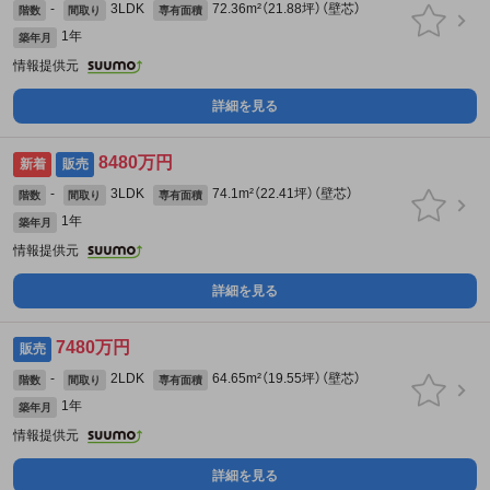
-
3LDK
72.36m²（21.88坪）（壁芯）
階数
間取り
専有面積
1年
築年月
情報提供元
詳細を見る
8480万円
新着
販売
-
3LDK
74.1m²（22.41坪）（壁芯）
階数
間取り
専有面積
1年
築年月
情報提供元
詳細を見る
7480万円
販売
-
2LDK
64.65m²（19.55坪）（壁芯）
階数
間取り
専有面積
1年
築年月
情報提供元
詳細を見る