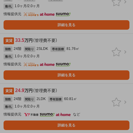
1.0ヶ月/2.0ヶ月
敷/礼
情報提供元
詳細を見る
33.5
万円
（管理費不要）
賃貸
24階
2SLDK
81.76㎡
階数
間取り
専有面積
1.0ヶ月/2.0ヶ月
敷/礼
情報提供元
詳細を見る
24.9
万円
（管理費不要）
賃貸
24階
2LDK
60.81㎡
階数
間取り
専有面積
1.0ヶ月/2.0ヶ月
敷/礼
情報提供元
など
詳細を見る