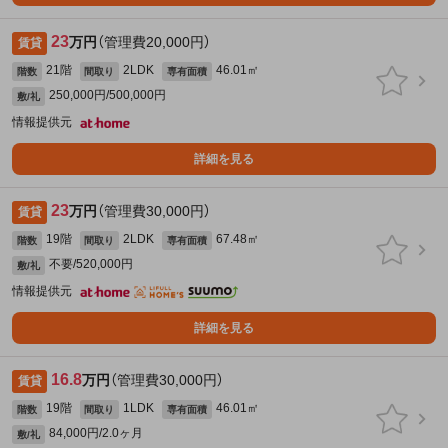
23
万円
（管理費20,000円）
賃貸
21階
2LDK
46.01㎡
階数
間取り
専有面積
250,000円/500,000円
敷/礼
情報提供元
詳細を見る
23
万円
（管理費30,000円）
賃貸
19階
2LDK
67.48㎡
階数
間取り
専有面積
不要/520,000円
敷/礼
情報提供元
詳細を見る
16.8
万円
（管理費30,000円）
賃貸
19階
1LDK
46.01㎡
階数
間取り
専有面積
84,000円/2.0ヶ月
敷/礼