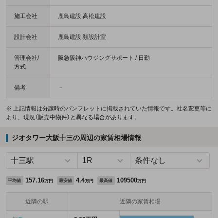
施工会社
鹿島建設,高松建設
設計会社
鹿島建設,類設計室
管理会社/
阪急阪神ハウジングサポート / 日勤
方式
備考
－
※ 上記情報は分譲時のパンフレットに掲載されていた情報です。社名変更等に
より、現況（販売中物件）と異なる場合があります。
ジオタワー大阪十三の周辺の家賃相場情報
157.16
4.4
109500
平均値
最安値
最高値
万円
万円
万円
近隣の駅
近隣の家賃相場