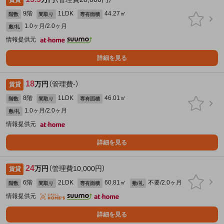
賃貸
9階
1LDK
44.27㎡
階数
間取り
専有面積
1.0ヶ月/2.0ヶ月
敷/礼
情報提供元
詳細を見る
18
万円
（管理費-）
賃貸
8階
1LDK
46.01㎡
階数
間取り
専有面積
1.0ヶ月/2.0ヶ月
敷/礼
情報提供元
詳細を見る
24
万円
（管理費10,000円）
賃貸
6階
2LDK
60.81㎡
不要/2.0ヶ月
階数
間取り
専有面積
敷/礼
情報提供元
詳細を見る