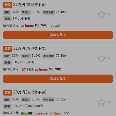
31
万円
（管理費不要）
賃貸
37階
3LDK
76.49㎡
階数
間取り
専有面積
1.0ヶ月/不要
敷/礼
情報提供元
詳細を見る
31
万円
（管理費不要）
賃貸
36階
3LDK
76.38㎡
階数
間取り
専有面積
310,000円/不要
敷/礼
情報提供元
詳細を見る
28
万円
（管理費不要）
賃貸
35階
3LDK
78.51㎡
階数
間取り
専有面積
280,000円/560,000円
敷/礼
情報提供元
など