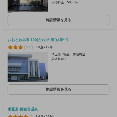
入浴料金：500円～
施設情報を見る
おおとね温泉 100(とね)の湯（休業中）
3.0点
/
12件
埼玉県 / 羽生・加須周辺
入浴料金：-
施設情報を見る
東鷲宮 百観音温泉
3.9点
/
224件