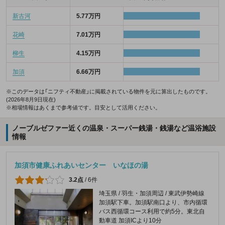
新古河
5.77万円
花崎
7.01万円
柳生
4.15万円
加須
6.66万円
※このデータは「ニフティ不動産」に掲載されている物件を元に算出したものです。
(2026年8月9日現在)
※相場情報はあくまで参考値です。目安として活用ください。
ノーブルゼファー近くの温泉・スーパー銭湯・銭湯など温浴施設
情報
加須市健康ふれあいセンター いなほの湯
3.2点
/
6件
埼玉県 / 羽生・加須周辺 / 東武伊勢崎線
加須駅下車。加須駅南口より、市内循環
バス西循環コース利用で約5分。東北自
動車道 加須ICより10分