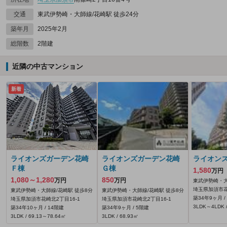
交通
東武伊勢崎・大師線/花崎駅 徒歩24分
築年月
2025年2月
総階数
2階建
近隣の中古マンション
新着
ライオンズガーデン花崎
ライオンズガーデン花崎
ライオン
Ｆ棟
Ｇ棟
1,580
万円
1,080～1,280
850
万円
万円
東武伊勢崎・大
埼玉県加須市花
東武伊勢崎・大師線/花崎駅 徒歩8分
東武伊勢崎・大師線/花崎駅 徒歩8分
築34年9ヶ月 /
埼玉県加須市花崎北2丁目16-1
埼玉県加須市花崎北2丁目16-1
3LDK～4LDK /
築34年10ヶ月 / 14階建
築34年9ヶ月 / 5階建
3LDK / 69.13～78.64㎡
3LDK / 68.93㎡