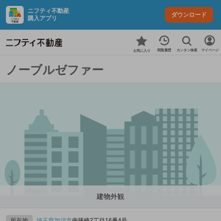
ニフティ不動産
ダウンロード
購入アプリ
カンタン検索
閲覧履歴
マイページ
お気に入り
ノーブルゼファー
建物外観
所在地
埼玉県
加須市
南篠崎2丁目16番4号