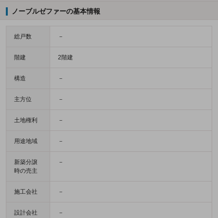
ノーブルゼファーの基本情報
総戸数
－
階建
2階建
構造
－
主方位
－
土地権利
－
用途地域
－
新築分譲
－
時の売主
施工会社
－
設計会社
－