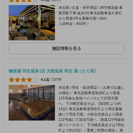
埼玉県 / 久喜・幸手周辺 / JR宇都宮線 東
鷲宮駅下車 徒歩3分東北自動車道久喜IC
から県道3号を栗橋方面へ5km
入浴料金：850円～
施設情報を見る
極楽湯 羽生温泉（旧 天然温泉 羽生 湯ったり苑）
4.1点
/
107件
埼玉県 / 羽生・加須周辺 / ＜お車でお越し
の場合＞ 東北自動車道加須ICより国道
125号線を加須バイパスにて行田方面
へ、下川崎交差点そば。（加須ICより約
15分） 東北自動車道羽生ICより羽生栗橋
線にて羽生方面。小松台交差点より国道
122号線にて加須方面へ、国道125号線加
須バイパスすぐ、下川崎交差点そば（羽生
ICより約10分） ＜電車ご利用の場合＞ 東