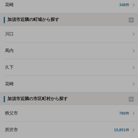
花崎
348
件
加須市近隣の町域から探す
川口
馬内
久下
花崎
加須市近隣の市区町村から探す
秩父市
780
件
所沢市
10,851
件