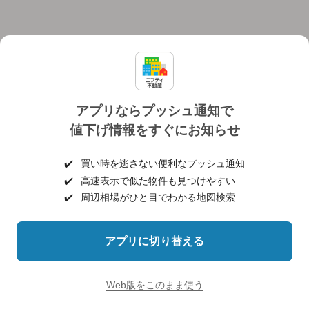
アプリならプッシュ通知で
値下げ情報をすぐにお知らせ
対応機種
個人情報保護ポリシー
利用規約
運営会社
✔️
買い時を逃さない便利なプッシュ通知
ヘルプ・お問い合わせ
採用情報
✔️
高速表示で似た物件も見つけやすい
✔️
周辺相場がひと目でわかる地図検索
アプリに切り替える
©NIFTY Lifestyle Co., Ltd.
Web版をこのまま使う