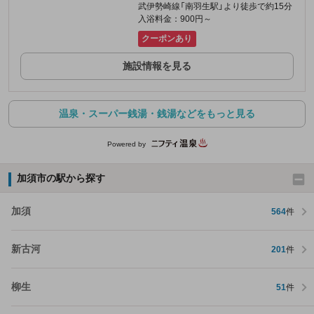
武伊勢崎線「南羽生駅」より徒歩で約15分
入浴料金：900円～
クーポンあり
施設情報を見る
温泉・スーパー銭湯・銭湯などをもっと見る
Powered by
加須市の駅から探す
加須
564
件
新古河
201
件
柳生
51
件