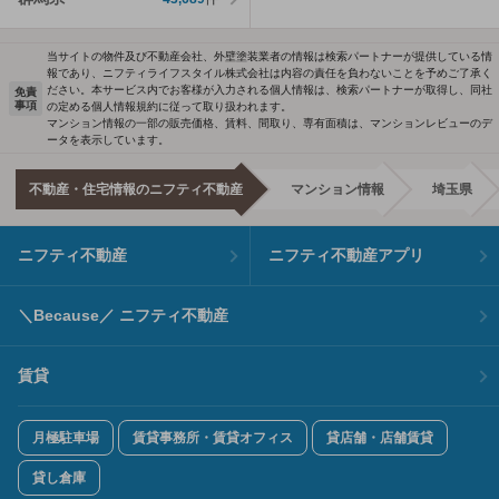
当サイトの物件及び不動産会社、外壁塗装業者の情報は検索パートナーが提供している情
報であり、ニフティライフスタイル株式会社は内容の責任を負わないことを予めご了承く
ださい。本サービス内でお客様が入力される個人情報は、検索パートナーが取得し、同社
免責
事項
の定める個人情報規約に従って取り扱われます。
マンション情報の一部の販売価格、賃料、間取り、専有面積は、マンションレビューのデ
ータを表示しています。
不動産・住宅情報のニフティ不動産
マンション情報
埼玉県
ニフティ不動産
ニフティ不動産アプリ
＼Because／ ニフティ不動産
賃貸
月極駐車場
賃貸事務所・賃貸オフィス
貸店舗・店舗賃貸
貸し倉庫