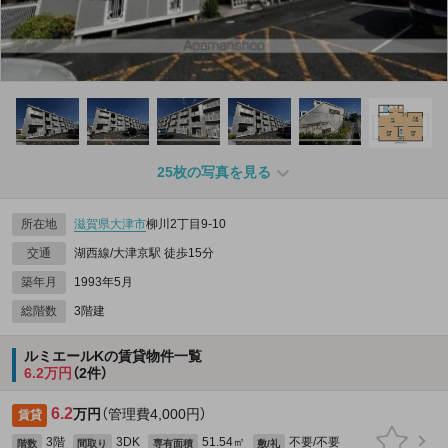
25枚の写真を見る
所在地
滋賀県
大津市
柳川2丁目9-10
交通
湖西線/大津京駅 徒歩15分
築年月
1993年5月
総階数
3階建
ルミエールKの賃貸物件一覧
6.2万円
（2件）
6.2
万円
（管理費4,000円）
賃貸
3階
3DK
51.54㎡
不要/不要
階数
間取り
専有面積
敷/礼