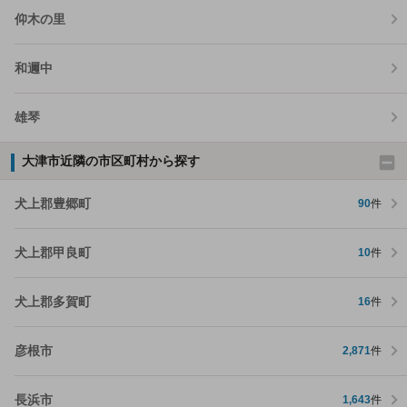
仰木の里
和邇中
雄琴
大津市近隣の市区町村から探す
犬上郡豊郷町
90
件
犬上郡甲良町
10
件
犬上郡多賀町
16
件
彦根市
2,871
件
長浜市
1,643
件