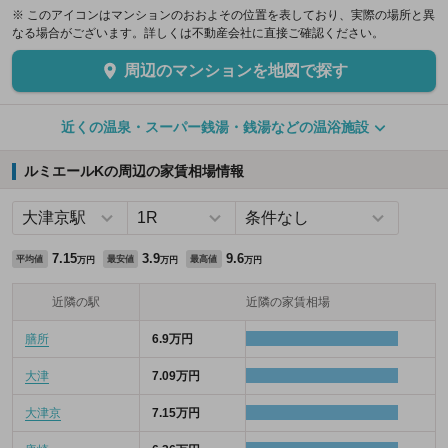
※ このアイコンはマンションのおおよその位置を表しており、実際の場所と異
なる場合がございます。詳しくは不動産会社に直接ご確認ください。
周辺のマンションを地図で探す
近くの温泉・スーパー銭湯・銭湯などの温浴施設
ルミエールKの周辺の家賃相場情報
7.15
3.9
9.6
平均値
最安値
最高値
万円
万円
万円
近隣の駅
近隣の家賃相場
膳所
6.9万円
大津
7.09万円
大津京
7.15万円