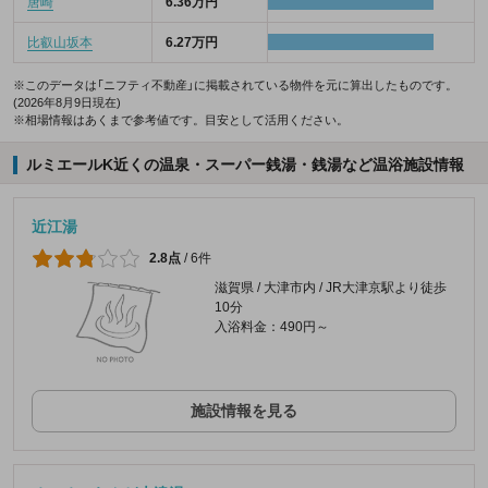
唐崎
6.36万円
比叡山坂本
6.27万円
※このデータは「ニフティ不動産」に掲載されている物件を元に算出したものです。
(2026年8月9日現在)
※相場情報はあくまで参考値です。目安として活用ください。
ルミエールK近くの温泉・スーパー銭湯・銭湯など温浴施設情報
近江湯
2.8点
/
6件
滋賀県 / 大津市内 / JR大津京駅より徒歩
10分
入浴料金：490円～
施設情報を見る