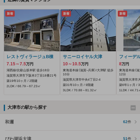
新着
新着
新着
レストヴィラージュB棟
サニーロイヤル大津
フィーデル
7.15～7.5
10～10.5
8
万円
万円
万円
湖西線/比叡山坂本駅 徒歩18分
東海道本線（滋賀--兵庫）/大津駅 徒歩
東海道本線（滋賀
10分
12分
滋賀県大津市下阪本3丁目18番21号
滋賀県大津市中央4丁目2-4
滋賀県大津市
築19年10ヶ月 / 2階建
築31年10ヶ月 / 9階建
築6年1ヶ月 / 
2LDK / 66.79～67.23㎡
3LDK / 70.88～81.32㎡
1LDK / 44.71
大津市の駅から探す
和邇
62
件
びわ湖浜大津
51
件