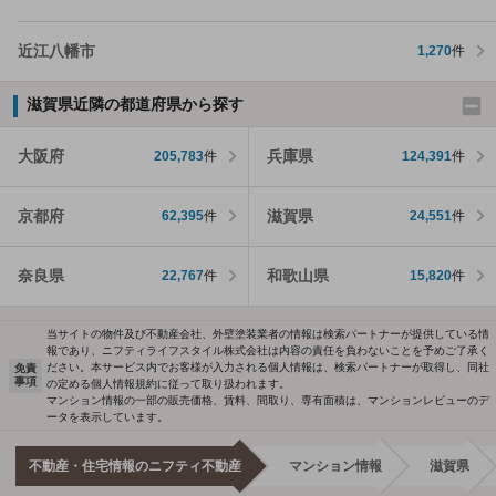
近江八幡市
1,270
件
滋賀県近隣の都道府県から探す
大阪府
兵庫県
205,783
件
124,391
件
京都府
滋賀県
62,395
件
24,551
件
奈良県
和歌山県
22,767
件
15,820
件
当サイトの物件及び不動産会社、外壁塗装業者の情報は検索パートナーが提供している情
報であり、ニフティライフスタイル株式会社は内容の責任を負わないことを予めご了承く
ださい。本サービス内でお客様が入力される個人情報は、検索パートナーが取得し、同社
免責
事項
の定める個人情報規約に従って取り扱われます。
マンション情報の一部の販売価格、賃料、間取り、専有面積は、マンションレビューのデ
ータを表示しています。
不動産・住宅情報のニフティ不動産
マンション情報
滋賀県