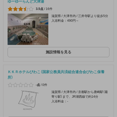
ゆーゆーらんど大津湯
3.5点
/
16件
滋賀県 / 大津市内 / 三井寺駅より徒歩5分
入浴料金：490円～
施設情報を見る
ＫＫＲホテルびわこ（国家公務員共済組合連合会びわこ保養
所）
-点
/
0件
滋賀県 / 大津市内 / 京都駅から唐崎駅（最
寄り駅）まで、JR湖西線で約14分
入浴料金：-