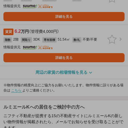
情報提供元
詳細を見る
6.2
万円
（管理費4,000円）
賃貸
2階
3DK
51.54㎡
不要/不要
階数
間取り
専有面積
敷/礼
情報提供元
詳細を見る
周辺の家賃の相場情報を見る
※物件情報の精度向上にご協力をお願いいたします。物件情報に誤りがある場
合は
こちら
よりご連絡ください。
ルミエールKへの居住をご検討中の方へ
ニフティ不動産が提携する15の不動産サイトにルミエールKの新し
い物件情報が掲載されたら、メールでお知らせを受け取ることがで
きます。