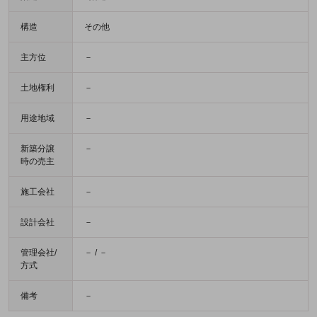
構造
その他
主方位
－
土地権利
－
用途地域
－
新築分譲
－
時の売主
施工会社
－
設計会社
－
管理会社/
－ / －
方式
備考
－