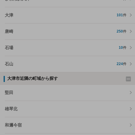
大津
101
件
唐崎
250
件
石場
10
件
石山
224
件
大津市近隣の町域から探す
堅田
雄琴北
和邇今宿