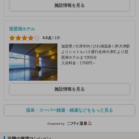
施設情報を見る
琵琶湖ホテル
4.0点
/
1件
滋賀県 / 大津市内 / びわ湖温泉 / JR大津駅
よりシャトルバス運行名神大津ICより琵
琶湖ホテルまで約5分
入浴料金：1700円～
施設情報を見る
温泉・スーパー銭湯・銭湯などをもっと見る
Powered by
近隣の賃貸マンション