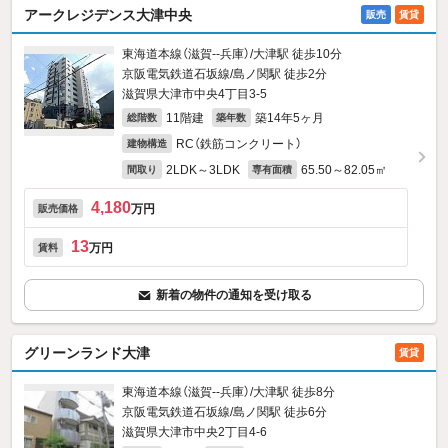
アークレジデンス大津中央
販売
賃貸
東海道本線（滋賀--兵庫）/大津駅 徒歩10分
京阪電気鉄道石坂線/島ノ関駅 徒歩2分
滋賀県大津市中央4丁目3-5
11階建
築14年5ヶ月
総階数
築年数
RC（鉄筋コンクリート）
建物構造
2LDK～3LDK
65.50～82.05㎡
間取り
専有面積
4,180
万円
販売価格
13
万円
賃料
新着の物件の通知を受け取る
グリーンランド大津
賃貸
東海道本線（滋賀--兵庫）/大津駅 徒歩8分
京阪電気鉄道石坂線/島ノ関駅 徒歩6分
滋賀県大津市中央2丁目4-6