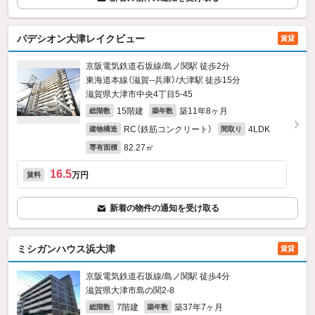
パデシオン大津レイクビュー
賃貸
京阪電気鉄道石坂線/島ノ関駅 徒歩2分
東海道本線（滋賀--兵庫）/大津駅 徒歩15分
滋賀県大津市中央4丁目5-45
15階建
築11年8ヶ月
総階数
築年数
RC（鉄筋コンクリート）
4LDK
建物構造
間取り
82.27㎡
専有面積
16.5
万円
賃料
新着の物件の通知を受け取る
ミシガンハウス浜大津
賃貸
京阪電気鉄道石坂線/島ノ関駅 徒歩4分
滋賀県大津市島の関2-8
7階建
築37年7ヶ月
総階数
築年数