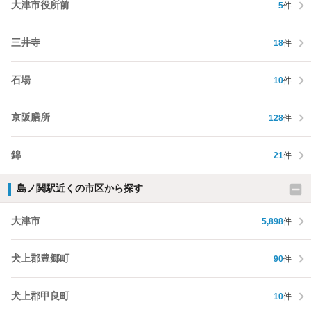
大津市役所前
5
件
三井寺
18
件
石場
10
件
京阪膳所
128
件
錦
21
件
島ノ関駅近くの市区から探す
大津市
5,898
件
犬上郡豊郷町
90
件
犬上郡甲良町
10
件