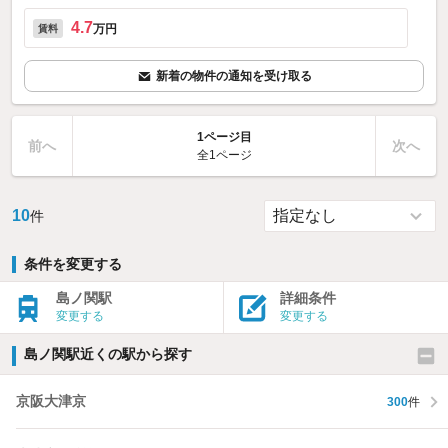
4.7
万円
賃料
新着の物件の通知を受け取る
1ページ目
前へ
次へ
全1ページ
10
件
条件を変更する
島ノ関駅
詳細条件
変更する
変更する
島ノ関駅近くの駅から探す
京阪大津京
300
件