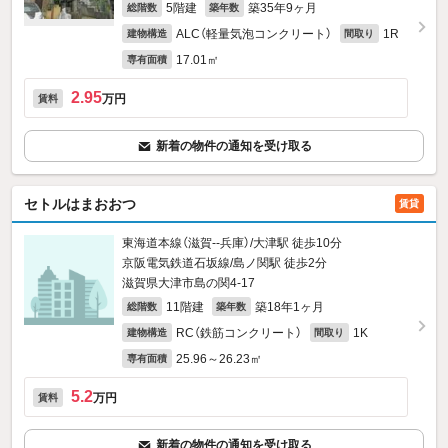
5階建
築35年9ヶ月
総階数
築年数
ALC（軽量気泡コンクリート）
1R
建物構造
間取り
17.01㎡
専有面積
2.95
万円
賃料
新着の物件の通知を受け取る
セトルはまおおつ
賃貸
東海道本線（滋賀--兵庫）/大津駅 徒歩10分
京阪電気鉄道石坂線/島ノ関駅 徒歩2分
滋賀県大津市島の関4-17
11階建
築18年1ヶ月
総階数
築年数
RC（鉄筋コンクリート）
1K
建物構造
間取り
25.96～26.23㎡
専有面積
5.2
万円
賃料
新着の物件の通知を受け取る