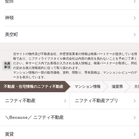
堅田
神領
美空町
当サイトの物件及び不動産会社、外壁塗装業者の情報は検索パートナーが提供している情
報であり、ニフティライフスタイル株式会社は内容の責任を負わないことを予めご了承く
ださい。本サービス内でお客様が入力される個人情報は、検索パートナーが取得し、同社
免責
事項
の定める個人情報規約に従って取り扱われます。
マンション情報の一部の販売価格、賃料、間取り、専有面積は、マンションレビューのデ
ータを表示しています。
不動産・住宅情報のニフティ不動産
マンション情報
滋賀県
大
ニフティ不動産
ニフティ不動産アプリ
＼Because／ ニフティ不動産
賃貸