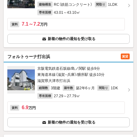
RC（鉄筋コンクリート）
1LDK
建物構造
間取り
43.01～43.10㎡
専有面積
7.1～7.2
万円
賃料
新着の物件の通知を受け取る
フォルトゥーナ打出浜
賃貸
京阪電気鉄道石坂線/島ノ関駅 徒歩9分
東海道本線（滋賀--兵庫）/膳所駅 徒歩10分
滋賀県大津市打出浜
3階建
築2年6ヶ月
1DK
総階数
築年数
間取り
27.29～27.79㎡
専有面積
6.9
万円
賃料
新着の物件の通知を受け取る