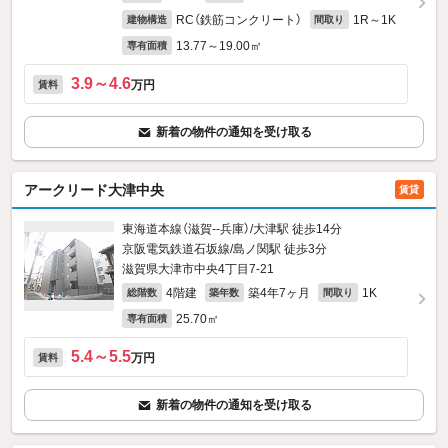
RC（鉄筋コンクリート）
1R～1K
建物構造
間取り
13.77～19.00㎡
専有面積
3.9～4.6
万円
賃料
新着の物件の通知を受け取る
アークリード大津中央
賃貸
東海道本線（滋賀--兵庫）/大津駅 徒歩14分
京阪電気鉄道石坂線/島ノ関駅 徒歩3分
滋賀県大津市中央4丁目7-21
4階建
築4年7ヶ月
1K
総階数
築年数
間取り
25.70㎡
専有面積
5.4～5.5
万円
賃料
新着の物件の通知を受け取る