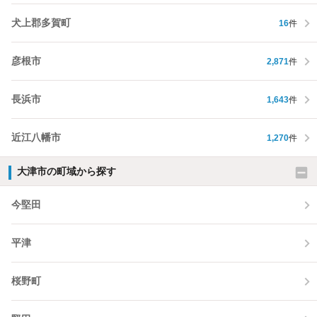
犬上郡多賀町
16
件
彦根市
2,871
件
長浜市
1,643
件
近江八幡市
1,270
件
大津市の町域から探す
今堅田
平津
桜野町