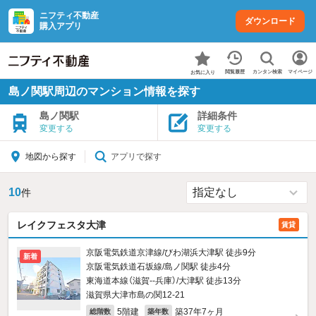
ニフティ不動産
ダウンロード
購入アプリ
カンタン検索
閲覧履歴
マイページ
お気に入り
島ノ関駅周辺のマンション情報を探す
島ノ関駅
詳細条件
変更する
変更する
アプリで探す
地図から探す
10
件
レイクフェスタ大津
賃貸
京阪電気鉄道京津線/びわ湖浜大津駅 徒歩9分
新着
京阪電気鉄道石坂線/島ノ関駅 徒歩4分
東海道本線（滋賀--兵庫）/大津駅 徒歩13分
滋賀県大津市島の関12-21
5階建
築37年7ヶ月
総階数
築年数