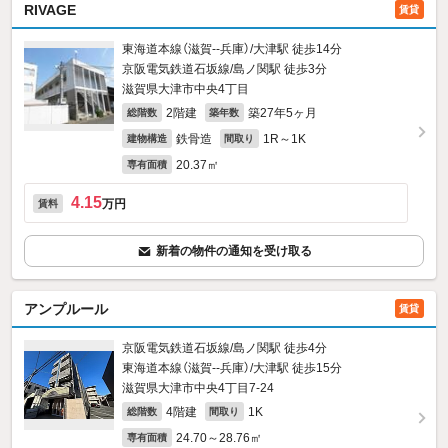
RIVAGE
賃貸
東海道本線（滋賀--兵庫）/大津駅 徒歩14分
京阪電気鉄道石坂線/島ノ関駅 徒歩3分
滋賀県大津市中央4丁目
2階建
築27年5ヶ月
総階数
築年数
鉄骨造
1R～1K
建物構造
間取り
20.37㎡
専有面積
4.15
万円
賃料
新着の物件の通知を受け取る
アンプルール
賃貸
京阪電気鉄道石坂線/島ノ関駅 徒歩4分
東海道本線（滋賀--兵庫）/大津駅 徒歩15分
滋賀県大津市中央4丁目7-24
4階建
1K
総階数
間取り
24.70～28.76㎡
専有面積