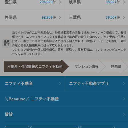
愛知県
岐阜県
206,029
件
38,027
件
静岡県
三重県
92,959
件
39,567
件
当サイトの物件及び不動産会社、外壁塗装業者の情報は検索パートナーが提供している情
報であり、ニフティライフスタイル株式会社は内容の責任を負わないことを予めご了承く
ださい。本サービス内でお客様が入力される個人情報は、検索パートナーが取得し、同社
免責
事項
の定める個人情報規約に従って取り扱われます。
マンション情報の一部の販売価格、賃料、間取り、専有面積は、マンションレビューのデ
ータを表示しています。
不動産・住宅情報のニフティ不動産
マンション情報
静岡県
ニフティ不動産
ニフティ不動産アプリ
＼Because／ ニフティ不動産
賃貸