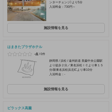
ンターチェンジ）より5分
入浴料金：730円～
施設情報を見る
はまきたプラザホテル
-点
/
0件
静岡県 / 浜松 / 遠州鉄道 美薗中央公園駅
より徒歩２分／東名浜松ＩＣより車１５
分/新東名浜松浜北ICより車10分
入浴料金：-
施設情報を見る
ビラックス高薗