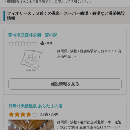
※相場情報はあくまで参考値です。目安として活用ください。
フィオリース．３近くの温泉・スーパー銭湯・銭湯など温浴施設
情報
静岡県立森林公園 森の家
-点
/
0件
静岡県 / 浜松 / 西鹿島駅からお車で１０分
入浴料金：-
施設情報を見る
日帰り天然温泉 あらたまの湯
3.8点
/
26件
静岡県 / 浜松 / 遠州鉄道浜北駅下車、送迎
バスにて30分 新東名浜松SA（スマートイ