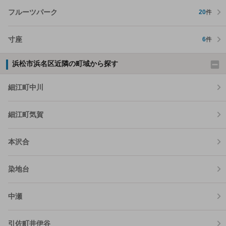
フルーツパーク
20
件
寸座
6
件
浜松市浜名区近隣の町域から探す
細江町中川
細江町気賀
本沢合
染地台
中瀬
引佐町井伊谷