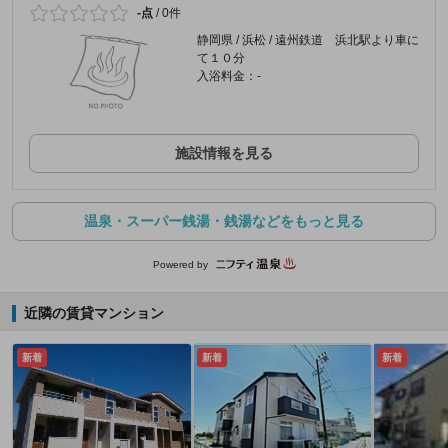
-点
/
0件
静岡県 / 浜松 / 遠州鉄道 浜北駅より車に
て１０分
入浴料金：-
施設情報を見る
温泉・スーパー銭湯・銭湯などをもっと見る
Powered by
近隣の賃貸マンション
新着
新着
新着