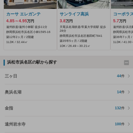
カーサ エレガンテ
サンライフ高浜
コーポラ
4.85～4.95
3.8
5.7
万円
万円
万円
遠州鉄道/遠州小林駅 徒歩11分
天竜浜名湖鉄道/常葉大学前駅 徒歩
遠州鉄道/浜北
28分
静岡県浜松市浜名区小林1595‐16
静岡県浜松市浜
静岡県浜松市浜名区都田町7841
築12年2ヶ月 / 2階建
築36年7ヶ月 /
築35年5ヶ月 / 2階建
1LDK / 32.44㎡
1LDK / 41.0
1DK / 26.49～30.21㎡
浜松市浜名区の駅から探す
三ヶ日
44
件
奥浜名湖
14
件
金指
132
件
遠州岩水寺
100
件