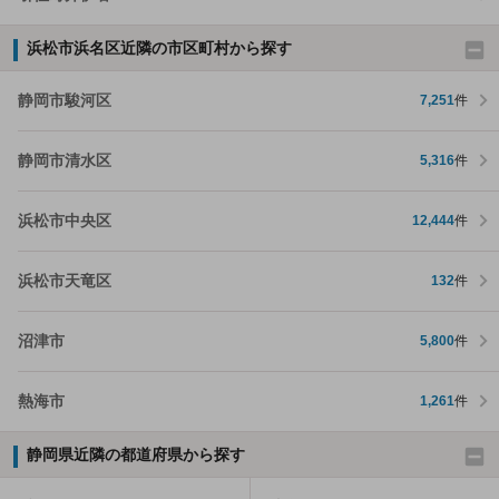
浜松市浜名区近隣の市区町村から探す
静岡市駿河区
7,251
件
静岡市清水区
5,316
件
浜松市中央区
12,444
件
浜松市天竜区
132
件
沼津市
5,800
件
熱海市
1,261
件
静岡県近隣の都道府県から探す