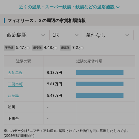
近くの温泉・スーパー銭湯・銭湯などの温浴施設
フィオリース．３の周辺の家賃相場情報
5.47
4.48
7.2
平均値
最安値
最高値
万円
万円
万円
近隣の駅
近隣の家賃相場
天竜二俣
6.18万円
二俣本町
5.81万円
西鹿島
5.47万円
浦川
-
下川合
-
※このデータは「ニフティ不動産」に掲載されている物件を元に算出したものです。
(2026年8月8日現在)