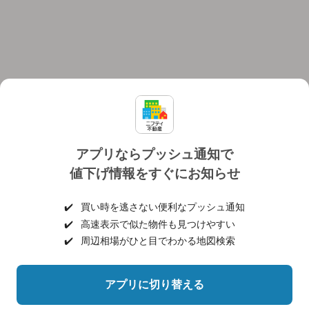
アプリならプッシュ通知で
値下げ情報をすぐにお知らせ
対応機種
個人情報保護ポリシー
利用規約
運営会社
✔️
買い時を逃さない便利なプッシュ通知
ヘルプ・お問い合わせ
採用情報
✔️
高速表示で似た物件も見つけやすい
✔️
周辺相場がひと目でわかる地図検索
アプリに切り替える
©NIFTY Lifestyle Co., Ltd.