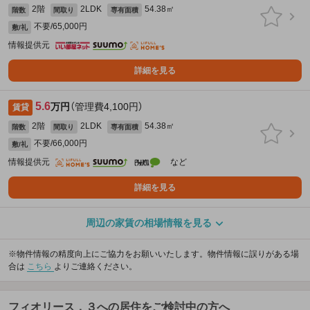
2階
2LDK
54.38㎡
階数
間取り
専有面積
不要/65,000円
敷/礼
情報提供元
詳細を見る
5.6
万円
（管理費4,100円）
賃貸
2階
2LDK
54.38㎡
階数
間取り
専有面積
不要/66,000円
敷/礼
情報提供元
など
詳細を見る
周辺の家賃の相場情報を見る
※物件情報の精度向上にご協力をお願いいたします。物件情報に誤りがある場
合は
こちら
よりご連絡ください。
フィオリース．３への居住をご検討中の方へ