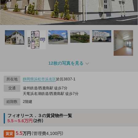
12枚の写真を見る
所在地
静岡県
浜松市浜名区
於呂3837‐1
交通
遠州鉄道/西鹿島駅 徒歩7分
天竜浜名湖鉄道/西鹿島駅 徒歩7分
総階数
2階建
フィオリース．３の賃貸物件一覧
5.5～5.6万円
（2件）
5.5
万円
（管理費4,100円）
賃貸