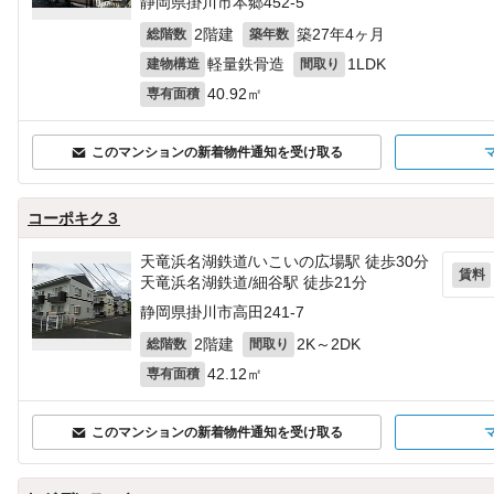
静岡県掛川市本郷452‐5
2階建
築27年4ヶ月
総階数
築年数
軽量鉄骨造
1LDK
建物構造
間取り
40.92㎡
専有面積
このマンションの新着物件通知を受け取る
コーポキク３
天竜浜名湖鉄道/いこいの広場駅 徒歩30分
賃料
天竜浜名湖鉄道/細谷駅 徒歩21分
静岡県掛川市高田241‐7
2階建
2K～2DK
総階数
間取り
42.12㎡
専有面積
このマンションの新着物件通知を受け取る