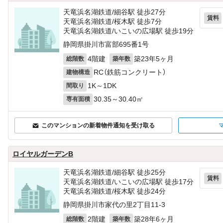
天竜浜名湖鉄道/細谷駅 徒歩27分
賃料
天竜浜名湖鉄道/桜木駅 徒歩7分
天竜浜名湖鉄道/いこいの広場駅 徒歩19分
静岡県掛川市富部695番1号
4階建
築23年5ヶ月
総階数
築年数
RC（鉄筋コンクリート）
建物構造
1K～1DK
間取り
30.35～30.40㎡
専有面積
このマンションの新着物件通知を受け取る
ロイヤルガーデンB
天竜浜名湖鉄道/細谷駅 徒歩25分
賃料
天竜浜名湖鉄道/いこいの広場駅 徒歩17分
天竜浜名湖鉄道/桜木駅 徒歩24分
静岡県掛川市家代の里2丁目11‐3
2階建
築28年6ヶ月
総階数
築年数