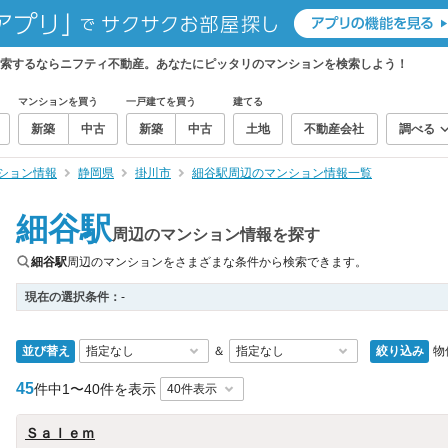
検索するならニフティ不動産。あなたにピッタリのマンションを検索しよう！
マンションを買う
一戸建てを買う
建てる
新築
中古
新築
中古
土地
不動産会社
調べる
ション情報
静岡県
掛川市
細谷駅周辺のマンション情報一覧
細谷駅
周辺のマンション情報を探す
細谷駅
周辺のマンションをさまざまな条件から検索できます。
現在の選択条件：
-
並び替え
絞り込み
物
＆
45
件中
1〜40件を表示
Ｓａｌｅｍ