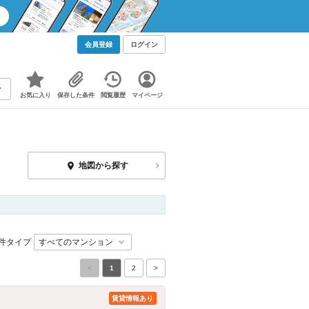
会員登録
ログイン
お気に入り
保存した条件
閲覧履歴
マイページ
地図から探す
件タイプ
<
1
2
>
賃貸情報あり