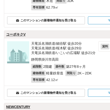
木造
3DK
建物構造
間取り
62.79㎡
専有面積
このマンションの新着物件通知を受け取る
コーポキクV
天竜浜名湖鉄道/細谷駅 徒歩20分
賃料
天竜浜名湖鉄道/桜木駅 徒歩29分
天竜浜名湖鉄道/いこいの広場駅 徒歩21分
静岡県掛川市高田
2階建
築27年8ヶ月
総階数
築年数
軽量鉄骨造
2K～2DK
建物構造
間取り
42.12㎡
専有面積
このマンションの新着物件通知を受け取る
NEWCENTURY