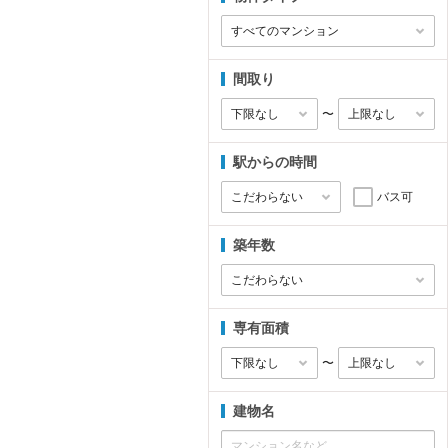
間取り
〜
駅からの時間
バス可
築年数
専有面積
〜
建物名