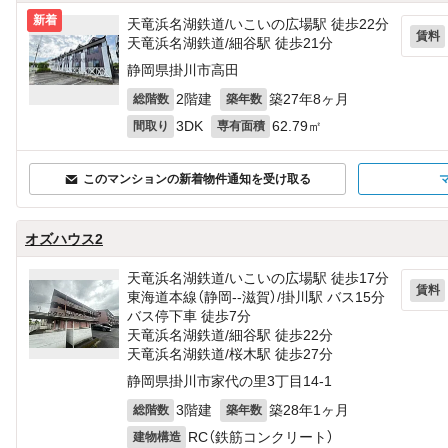
新着
天竜浜名湖鉄道/いこいの広場駅 徒歩22分
賃料
天竜浜名湖鉄道/細谷駅 徒歩21分
静岡県掛川市高田
2階建
築27年8ヶ月
総階数
築年数
3DK
62.79㎡
間取り
専有面積
このマンションの新着物件通知を受け取る
オズハウス2
天竜浜名湖鉄道/いこいの広場駅 徒歩17分
賃料
東海道本線（静岡--滋賀）/掛川駅 バス15分
バス停下車 徒歩7分
天竜浜名湖鉄道/細谷駅 徒歩22分
天竜浜名湖鉄道/桜木駅 徒歩27分
静岡県掛川市家代の里3丁目14‐1
3階建
築28年1ヶ月
総階数
築年数
RC（鉄筋コンクリート）
建物構造