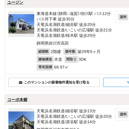
ユージン
東海道本線（静岡--滋賀）/掛川駅 バス12分
賃料
バス停下車 徒歩35分
天竜浜名湖鉄道/細谷駅 徒歩20分
天竜浜名湖鉄道/いこいの広場駅 徒歩21分
天竜浜名湖鉄道/桜木駅 徒歩29分
静岡県掛川市高田
2階建
築29年5ヶ月
総階数
築年数
木造
3DK
建物構造
間取り
68.97㎡
専有面積
このマンションの新着物件通知を受け取る
コーポ本郷
天竜浜名湖鉄道/細谷駅 徒歩13分
賃料
天竜浜名湖鉄道/いこいの広場駅 徒歩20分
天竜浜名湖鉄道/原谷駅 徒歩14分