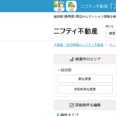
細谷駅（静岡県）周辺からマンション情報を
借りる
賃貸
不動産・住宅情報のニフティ不動産
マン
検索中のエリア
細谷駅
駅を変更
市区町村を変更
詳細条件を編集
物件タイプ