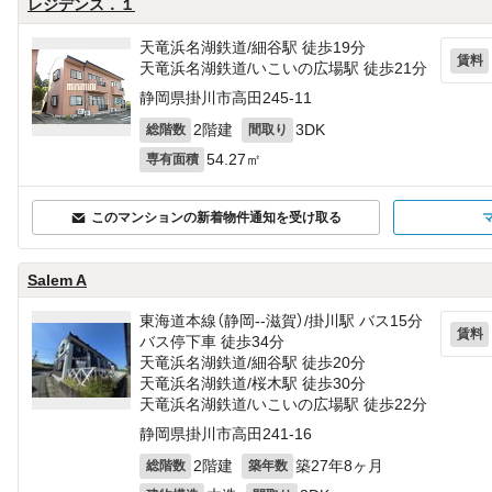
レジデンス．１
天竜浜名湖鉄道/細谷駅 徒歩19分
賃料
天竜浜名湖鉄道/いこいの広場駅 徒歩21分
静岡県掛川市高田245‐11
2階建
3DK
総階数
間取り
54.27㎡
専有面積
このマンションの新着物件通知を受け取る
Salem A
東海道本線（静岡--滋賀）/掛川駅 バス15分
賃料
バス停下車 徒歩34分
天竜浜名湖鉄道/細谷駅 徒歩20分
天竜浜名湖鉄道/桜木駅 徒歩30分
天竜浜名湖鉄道/いこいの広場駅 徒歩22分
静岡県掛川市高田241‐16
2階建
築27年8ヶ月
総階数
築年数