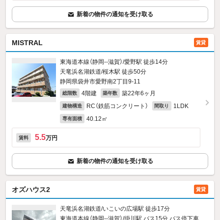
新着の物件の通知を受け取る
MISTRAL
賃貸
東海道本線（静岡--滋賀）/愛野駅 徒歩14分
天竜浜名湖鉄道/桜木駅 徒歩50分
静岡県袋井市愛野南2丁目9‐11
4階建
築22年6ヶ月
総階数
築年数
RC（鉄筋コンクリート）
1LDK
建物構造
間取り
40.12㎡
専有面積
5.5
万円
賃料
新着の物件の通知を受け取る
オズハウス2
賃貸
天竜浜名湖鉄道/いこいの広場駅 徒歩17分
東海道本線（静岡--滋賀）/掛川駅 バス15分 バス停下車