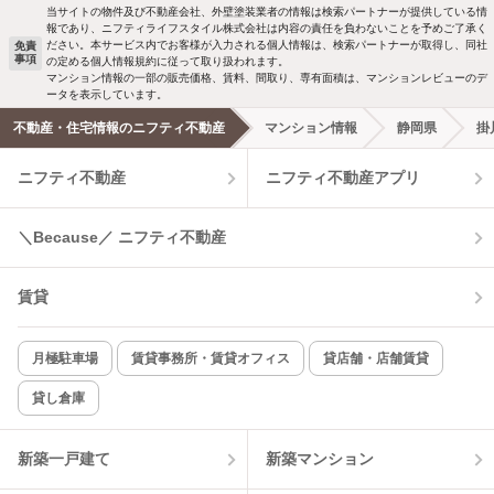
当サイトの物件及び不動産会社、外壁塗装業者の情報は検索パートナーが提供している情
報であり、ニフティライフスタイル株式会社は内容の責任を負わないことを予めご了承く
ださい。本サービス内でお客様が入力される個人情報は、検索パートナーが取得し、同社
免責
事項
の定める個人情報規約に従って取り扱われます。
マンション情報の一部の販売価格、賃料、間取り、専有面積は、マンションレビューのデ
ータを表示しています。
不動産・住宅情報のニフティ不動産
マンション情報
静岡県
掛
ニフティ不動産
ニフティ不動産アプリ
＼Because／ ニフティ不動産
賃貸
月極駐車場
賃貸事務所・賃貸オフィス
貸店舗・店舗賃貸
貸し倉庫
新築一戸建て
新築マンション