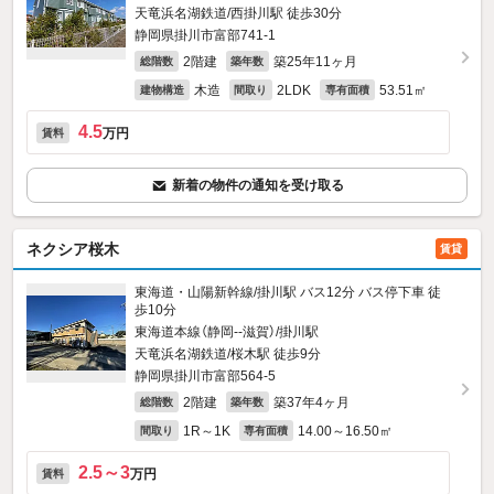
天竜浜名湖鉄道/西掛川駅 徒歩30分
静岡県掛川市富部741‐1
2階建
築25年11ヶ月
総階数
築年数
木造
2LDK
53.51㎡
建物構造
間取り
専有面積
4.5
万円
賃料
新着の物件の通知を受け取る
ネクシア桜木
賃貸
東海道・山陽新幹線/掛川駅 バス12分 バス停下車 徒
歩10分
東海道本線（静岡--滋賀）/掛川駅
天竜浜名湖鉄道/桜木駅 徒歩9分
静岡県掛川市富部564‐5
2階建
築37年4ヶ月
総階数
築年数
1R～1K
14.00～16.50㎡
間取り
専有面積
2.5～3
万円
賃料