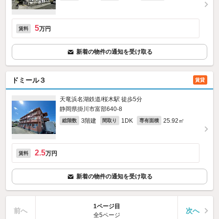
5
万円
賃料
新着の物件の通知を受け取る
ドミール３
賃貸
天竜浜名湖鉄道/桜木駅 徒歩5分
静岡県掛川市富部640‐8
3階建
1DK
25.92㎡
総階数
間取り
専有面積
2.5
万円
賃料
新着の物件の通知を受け取る
1ページ目
前へ
次へ
全5ページ