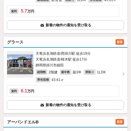
鉄骨造
1LDK
43.61㎡
5.7
万円
賃料
新着の物件の通知を受け取る
グラース
賃貸
天竜浜名湖鉄道/西掛川駅 徒歩19分
天竜浜名湖鉄道/桜木駅 徒歩17分
静岡県掛川市細田
2階建
築3年
1LDK
総階数
築年数
間取り
43.61㎡
専有面積
6.1
万円
賃料
新着の物件の通知を受け取る
アーバンドエルB
賃貸