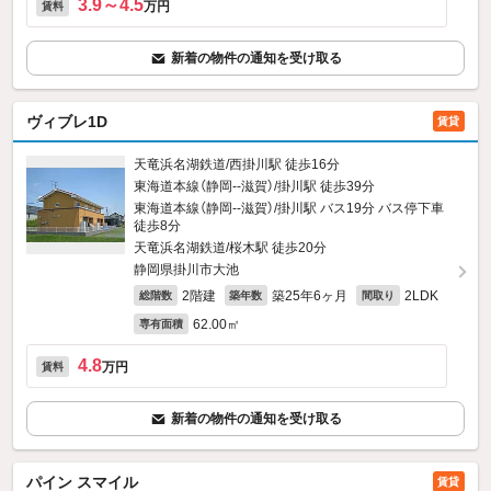
3.9～4.5
万円
賃料
新着の物件の通知を受け取る
ヴィブレ1D
賃貸
天竜浜名湖鉄道/西掛川駅 徒歩16分
東海道本線（静岡--滋賀）/掛川駅 徒歩39分
東海道本線（静岡--滋賀）/掛川駅 バス19分 バス停下車
徒歩8分
天竜浜名湖鉄道/桜木駅 徒歩20分
静岡県掛川市大池
2階建
築25年6ヶ月
2LDK
総階数
築年数
間取り
62.00㎡
専有面積
4.8
万円
賃料
新着の物件の通知を受け取る
パイン スマイル
賃貸