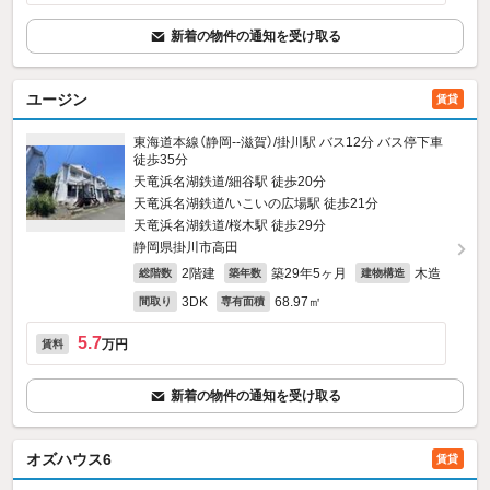
新着の物件の通知を受け取る
ユージン
賃貸
東海道本線（静岡--滋賀）/掛川駅 バス12分 バス停下車
徒歩35分
天竜浜名湖鉄道/細谷駅 徒歩20分
天竜浜名湖鉄道/いこいの広場駅 徒歩21分
天竜浜名湖鉄道/桜木駅 徒歩29分
静岡県掛川市高田
2階建
築29年5ヶ月
木造
総階数
築年数
建物構造
3DK
68.97㎡
間取り
専有面積
5.7
万円
賃料
新着の物件の通知を受け取る
オズハウス6
賃貸