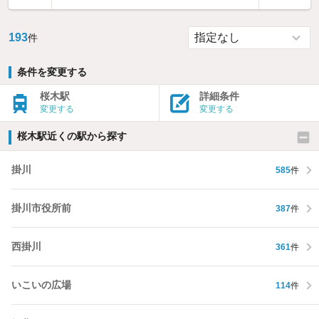
193
件
条件を変更する
桜木駅
詳細条件
変更する
変更する
桜木駅近くの駅から探す
掛川
585
件
掛川市役所前
387
件
西掛川
361
件
いこいの広場
114
件