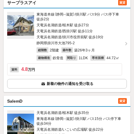
サープラスアイ
賃貸
東海道本線（静岡--滋賀）/掛川駅 バス9分 バス停下車
徒歩2分
天竜浜名湖鉄道/桜木駅 徒歩27分
天竜浜名湖鉄道/西掛川駅 徒歩11分
天竜浜名湖鉄道/掛川市役所前駅 徒歩19分
静岡県掛川市大池795‐2
2階建
築26年3ヶ月
総階数
築年数
鉄骨造
1LDK
44.72㎡
建物構造
間取り
専有面積
4.8
万円
賃料
新着の物件の通知を受け取る
SalemD
賃貸
天竜浜名湖鉄道/桜木駅 徒歩35分
東海道本線（静岡--滋賀）/掛川駅 バス15分 バス停下車
徒歩34分
天竜浜名湖鉄道/いこいの広場駅 徒歩22分