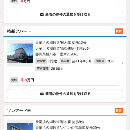
6
万円
賃料
新着の物件の通知を受け取る
植新アパート
賃貸
天竜浜名湖鉄道/桜木駅 徒歩12分
天竜浜名湖鉄道/西掛川駅 徒歩26分
静岡県掛川市下垂木2193‐1
2階建
築41年8ヶ月
2DK
総階数
築年数
間取り
39.00㎡
専有面積
3.5
万円
賃料
新着の物件の通知を受け取る
ソレアードM
賃貸
天竜浜名湖鉄道/桜木駅 徒歩9分
天竜浜名湖鉄道/いこいの広場駅 徒歩25分