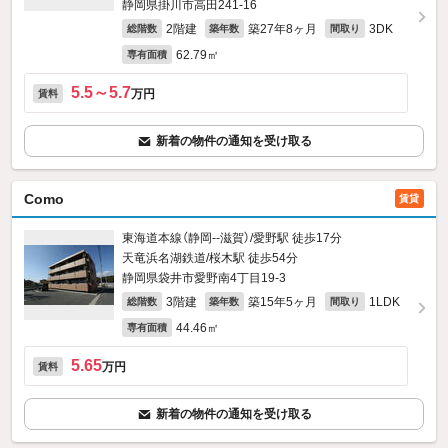
静岡県掛川市高田241‐16
2階建
築27年8ヶ月
3DK
総階数
築年数
間取り
62.79㎡
専有面積
5.5～5.7
万円
賃料
新着の物件の通知を受け取る
Como
賃貸
東海道本線（静岡--滋賀）/愛野駅 徒歩17分
天竜浜名湖鉄道/桜木駅 徒歩54分
静岡県袋井市愛野南4丁目19‐3
3階建
築15年5ヶ月
1LDK
総階数
築年数
間取り
44.46㎡
専有面積
5.65
万円
賃料
新着の物件の通知を受け取る