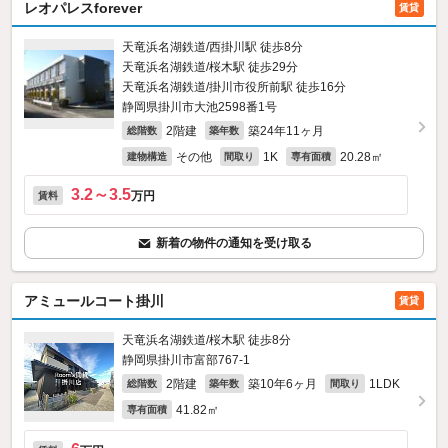
レオパレスforever
賃貸
天竜浜名湖鉄道/西掛川駅 徒歩8分
天竜浜名湖鉄道/桜木駅 徒歩29分
天竜浜名湖鉄道/掛川市役所前駅 徒歩16分
静岡県掛川市大池2598番1号
2階建
築24年11ヶ月
総階数
築年数
その他
1K
20.28㎡
建物構造
間取り
専有面積
3.2～3.5
万円
賃料
新着の物件の通知を受け取る
アミュールコート掛川
賃貸
天竜浜名湖鉄道/桜木駅 徒歩8分
静岡県掛川市富部767‐1
2階建
築10年6ヶ月
1LDK
総階数
築年数
間取り
41.82㎡
専有面積