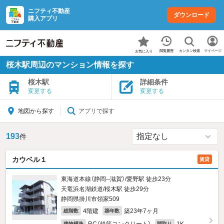
ニフティ不動産
ダウンロード
購入アプリ
カンタン検索
閲覧履歴
マイページ
お気に入り
桜木駅周辺のマンション情報を探す
桜木駅
詳細条件
変更する
変更する
アプリで探す
地図から探す
193
件
カウベル１
賃貸
東海道本線（静岡--滋賀）/愛野駅 徒歩23分
天竜浜名湖鉄道/桜木駅 徒歩29分
静岡県掛川市領家509
4階建
築23年7ヶ月
総階数
築年数
建物構造
間取り