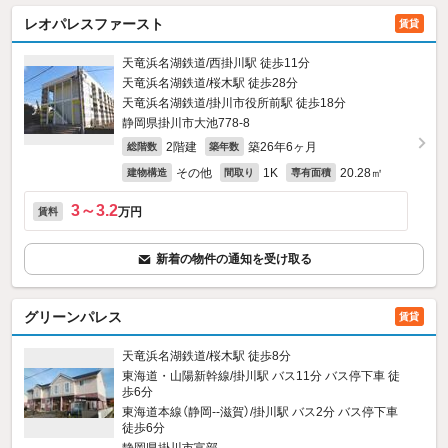
レオパレスファースト
賃貸
天竜浜名湖鉄道/西掛川駅 徒歩11分
天竜浜名湖鉄道/桜木駅 徒歩28分
天竜浜名湖鉄道/掛川市役所前駅 徒歩18分
静岡県掛川市大池778‐8
2階建
築26年6ヶ月
総階数
築年数
その他
1K
20.28㎡
建物構造
間取り
専有面積
3～3.2
万円
賃料
新着の物件の通知を受け取る
グリーンパレス
賃貸
天竜浜名湖鉄道/桜木駅 徒歩8分
東海道・山陽新幹線/掛川駅 バス11分 バス停下車 徒
歩6分
東海道本線（静岡--滋賀）/掛川駅 バス2分 バス停下車
徒歩6分