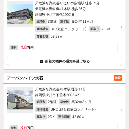
天竜浜名湖鉄道/いこいの広場駅 徒歩15分
天竜浜名湖鉄道/桜木駅 徒歩25分
静岡県掛川市家代1992‐6
3階建
築24年11ヶ月
総階数
築年数
RC（鉄筋コンクリート）
2LDK
建物構造
間取り
53.28㎡
専有面積
4.8
万円
賃料
新着の物件の通知を受け取る
アーバンハイツ大石
賃貸
天竜浜名湖鉄道/桜木駅 徒歩17分
静岡県掛川市下垂木2002‐45
2階建
築32年8ヶ月
総階数
築年数
SRC（鉄骨鉄筋コンクリート）
建物構造
2DK
42.80㎡
間取り
専有面積
3.6
万円
賃料