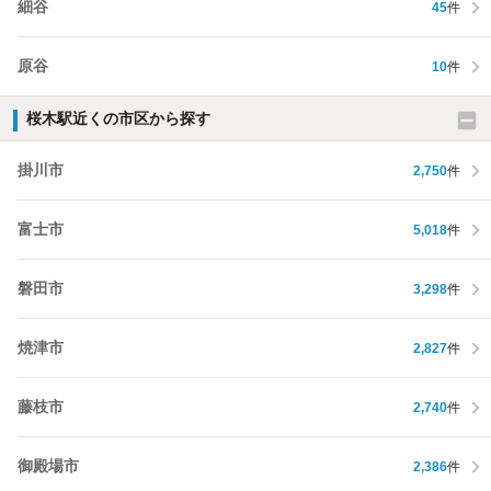
細谷
45
件
原谷
10
件
桜木駅近くの市区から探す
掛川市
2,750
件
富士市
5,018
件
磐田市
3,298
件
焼津市
2,827
件
藤枝市
2,740
件
御殿場市
2,386
件