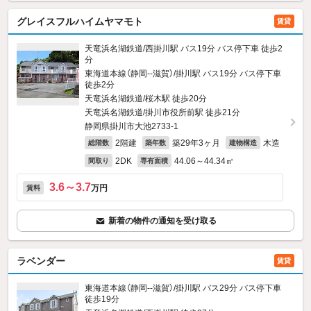
グレイスフルハイムヤマモト
賃貸
天竜浜名湖鉄道/西掛川駅 バス19分 バス停下車 徒歩2
分
東海道本線（静岡--滋賀）/掛川駅 バス19分 バス停下車
徒歩2分
天竜浜名湖鉄道/桜木駅 徒歩20分
天竜浜名湖鉄道/掛川市役所前駅 徒歩21分
静岡県掛川市大池2733‐1
2階建
築29年3ヶ月
木造
総階数
築年数
建物構造
2DK
44.06～44.34㎡
間取り
専有面積
3.6～3.7
万円
賃料
新着の物件の通知を受け取る
ラベンダー
賃貸
東海道本線（静岡--滋賀）/掛川駅 バス29分 バス停下車
徒歩19分