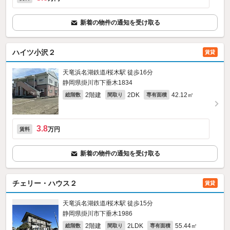
新着の物件の通知を受け取る
ハイツ小沢２
賃貸
天竜浜名湖鉄道/桜木駅 徒歩16分
静岡県掛川市下垂木1834
2階建
2DK
42.12㎡
総階数
間取り
専有面積
3.8
万円
賃料
新着の物件の通知を受け取る
チェリー・ハウス２
賃貸
天竜浜名湖鉄道/桜木駅 徒歩15分
静岡県掛川市下垂木1986
2階建
2LDK
55.44㎡
総階数
間取り
専有面積