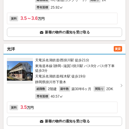
RC（鉄筋コンクリート）
1K
25.92㎡
専有面積
3.5～3.6
万円
賃料
新着の物件の通知を受け取る
光洋
賃貸
天竜浜名湖鉄道/西掛川駅 徒歩21分
東海道本線（静岡--滋賀）/掛川駅 バス9分 バス停下車
徒歩3分
天竜浜名湖鉄道/桜木駅 徒歩19分
静岡県掛川市下垂木
2階建
築30年6ヶ月
2DK
総階数
築年数
間取り
40.57㎡
専有面積
3.5
万円
賃料
新着の物件の通知を受け取る