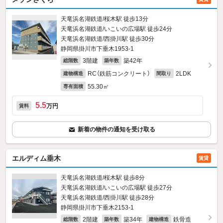
天竜浜名湖鉄道/桜木駅 徒歩13分
天竜浜名湖鉄道/いこいの広場駅 徒歩24分
天竜浜名湖鉄道/西掛川駅 徒歩30分
静岡県掛川市下垂木1953‐1
3階建
築42年
総階数
築年数
RC（鉄筋コンクリート）
2LDK
建物構造
間取り
55.30㎡
専有面積
5.5
万円
賃料
新着の物件の通知を受け取る
エルディム垂木
賃貸
天竜浜名湖鉄道/桜木駅 徒歩8分
天竜浜名湖鉄道/いこいの広場駅 徒歩27分
天竜浜名湖鉄道/西掛川駅 徒歩28分
静岡県掛川市下垂木2153‐1
2階建
築34年
鉄骨造
総階数
築年数
建物構造