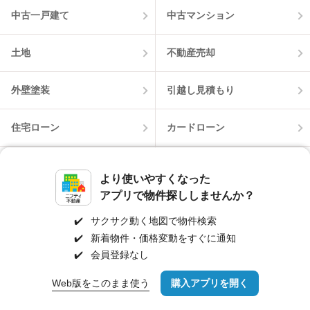
中古一戸建て
中古マンション
土地
不動産売却
外壁塗装
引越し見積もり
住宅ローン
カードローン
不動産会社情報
マンション情報
より使いやすくなった
アプリで物件探ししませんか？
✔️
サクサク動く地図で物件検索
✔️
新着物件・価格変動をすぐに通知
✔️
会員登録なし
Web版をこのまま使う
購入アプリを開く
路線・駅を変更
詳細条件を変更