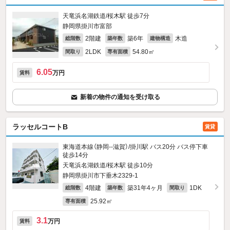
天竜浜名湖鉄道/桜木駅 徒歩7分
静岡県掛川市富部
2階建
築6年
木造
総階数
築年数
建物構造
2LDK
54.80㎡
間取り
専有面積
6.05
万円
賃料
新着の物件の通知を受け取る
ラッセルコートB
賃貸
東海道本線（静岡--滋賀）/掛川駅 バス20分 バス停下車
徒歩14分
天竜浜名湖鉄道/桜木駅 徒歩10分
静岡県掛川市下垂木2329‐1
4階建
築31年4ヶ月
1DK
総階数
築年数
間取り
25.92㎡
専有面積
3.1
万円
賃料