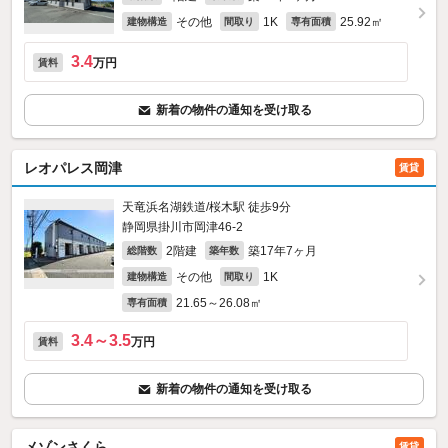
その他
1K
25.92㎡
建物構造
間取り
専有面積
3.4
万円
賃料
新着の物件の通知を受け取る
レオパレス岡津
賃貸
天竜浜名湖鉄道/桜木駅 徒歩9分
静岡県掛川市岡津46‐2
2階建
築17年7ヶ月
総階数
築年数
その他
1K
建物構造
間取り
21.65～26.08㎡
専有面積
3.4～3.5
万円
賃料
新着の物件の通知を受け取る
メゾンさくら
賃貸