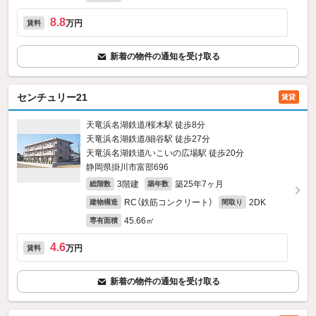
8.8
万円
賃料
新着の物件の通知を受け取る
センチュリー21
賃貸
天竜浜名湖鉄道/桜木駅 徒歩8分
天竜浜名湖鉄道/細谷駅 徒歩27分
天竜浜名湖鉄道/いこいの広場駅 徒歩20分
静岡県掛川市富部696
3階建
築25年7ヶ月
総階数
築年数
RC（鉄筋コンクリート）
2DK
建物構造
間取り
45.66㎡
専有面積
4.6
万円
賃料
新着の物件の通知を受け取る