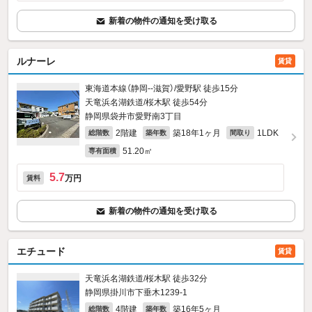
新着の物件の通知を受け取る
ルナーレ
賃貸
東海道本線（静岡--滋賀）/愛野駅 徒歩15分
天竜浜名湖鉄道/桜木駅 徒歩54分
静岡県袋井市愛野南3丁目
2階建
築18年1ヶ月
1LDK
総階数
築年数
間取り
51.20㎡
専有面積
5.7
万円
賃料
新着の物件の通知を受け取る
エチュード
賃貸
天竜浜名湖鉄道/桜木駅 徒歩32分
静岡県掛川市下垂木1239‐1
4階建
築16年5ヶ月
総階数
築年数