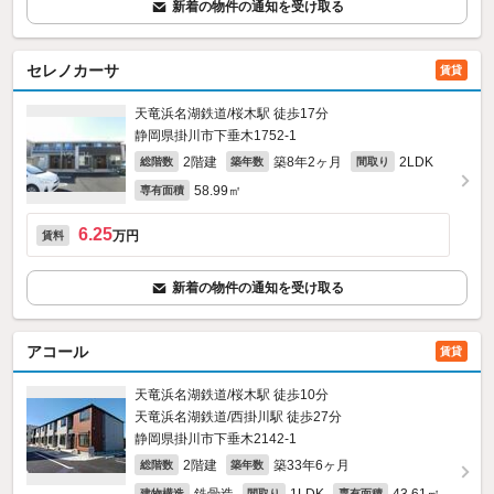
新着の物件の通知を受け取る
セレノカーサ
賃貸
天竜浜名湖鉄道/桜木駅 徒歩17分
静岡県掛川市下垂木1752‐1
2階建
築8年2ヶ月
2LDK
総階数
築年数
間取り
58.99㎡
専有面積
6.25
万円
賃料
新着の物件の通知を受け取る
アコール
賃貸
天竜浜名湖鉄道/桜木駅 徒歩10分
天竜浜名湖鉄道/西掛川駅 徒歩27分
静岡県掛川市下垂木2142‐1
2階建
築33年6ヶ月
総階数
築年数
建物構造
間取り
専有面積