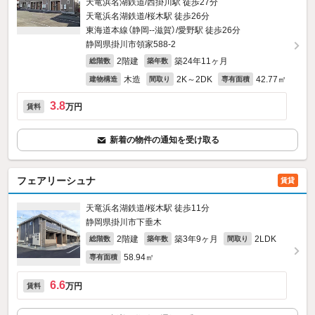
天竜浜名湖鉄道/西掛川駅 徒歩27分
天竜浜名湖鉄道/桜木駅 徒歩26分
東海道本線（静岡--滋賀）/愛野駅 徒歩26分
静岡県掛川市領家588‐2
2階建
築24年11ヶ月
総階数
築年数
木造
2K～2DK
42.77㎡
建物構造
間取り
専有面積
3.8
万円
賃料
新着の物件の通知を受け取る
フェアリーシュナ
賃貸
天竜浜名湖鉄道/桜木駅 徒歩11分
静岡県掛川市下垂木
2階建
築3年9ヶ月
2LDK
総階数
築年数
間取り
58.94㎡
専有面積
6.6
万円
賃料