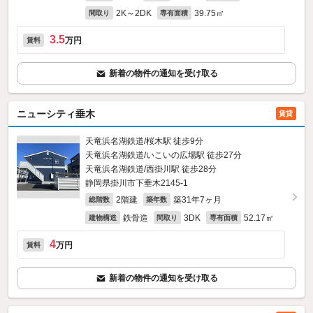
2K～2DK
39.75㎡
間取り
専有面積
3.5
万円
賃料
新着の物件の通知を受け取る
ニューシティ垂木
賃貸
天竜浜名湖鉄道/桜木駅 徒歩9分
天竜浜名湖鉄道/いこいの広場駅 徒歩27分
天竜浜名湖鉄道/西掛川駅 徒歩28分
静岡県掛川市下垂木2145‐1
2階建
築31年7ヶ月
総階数
築年数
鉄骨造
3DK
52.17㎡
建物構造
間取り
専有面積
4
万円
賃料
新着の物件の通知を受け取る