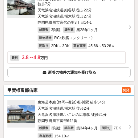
徒歩7分
天竜浜名湖鉄道/細谷駅 徒歩22分
天竜浜名湖鉄道/桜木駅 徒歩27分
静岡県掛川市家代の里3丁目14‐1
3階建
築28年1ヶ月
総階数
築年数
RC（鉄筋コンクリート）
建物構造
2DK～3DK
45.66～53.28㎡
間取り
専有面積
3.8～4.8
万円
賃料
新着の物件の通知を受け取る
甲賀様富部借家
賃貸
東海道本線（静岡--滋賀）/掛川駅 徒歩54分
天竜浜名湖鉄道/桜木駅 徒歩2分
天竜浜名湖鉄道/いこいの広場駅 徒歩21分
静岡県掛川市富部642番
2階建
築34年4ヶ月
7DK
総階数
築年数
間取り
154.10㎡
専有面積