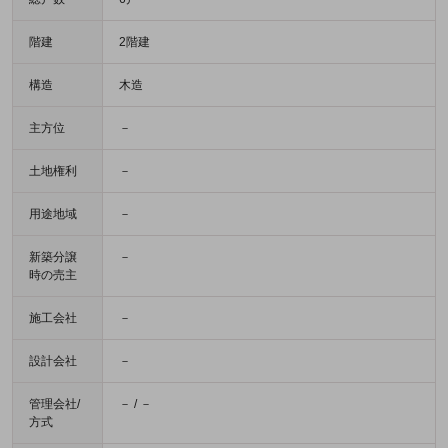
階建
2階建
構造
木造
主方位
－
土地権利
－
用途地域
－
新築分譲
－
時の売主
施工会社
－
設計会社
－
管理会社/
－ / －
方式