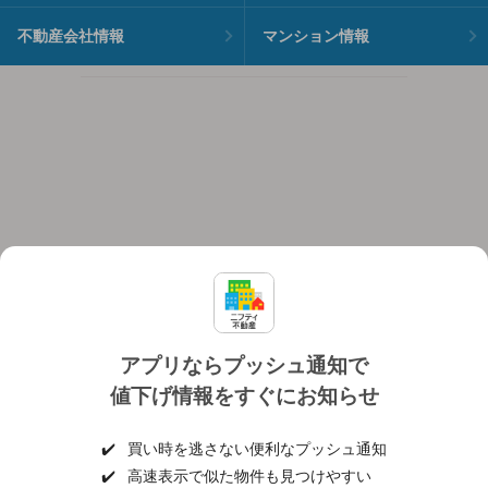
不動産会社情報
マンション情報
アプリならプッシュ通知で
値下げ情報をすぐにお知らせ
対応機種
個人情報保護ポリシー
利用規約
運営会社
✔️
買い時を逃さない便利なプッシュ通知
ヘルプ・お問い合わせ
採用情報
✔️
高速表示で似た物件も見つけやすい