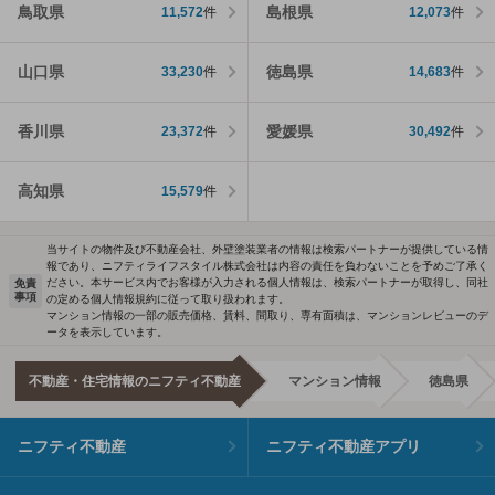
鳥取県
島根県
11,572
件
12,073
件
山口県
徳島県
33,230
件
14,683
件
香川県
愛媛県
23,372
件
30,492
件
高知県
15,579
件
当サイトの物件及び不動産会社、外壁塗装業者の情報は検索パートナーが提供している情
報であり、ニフティライフスタイル株式会社は内容の責任を負わないことを予めご了承く
ださい。本サービス内でお客様が入力される個人情報は、検索パートナーが取得し、同社
免責
事項
の定める個人情報規約に従って取り扱われます。
マンション情報の一部の販売価格、賃料、間取り、専有面積は、マンションレビューのデ
ータを表示しています。
不動産・住宅情報のニフティ不動産
マンション情報
徳島県
ニフティ不動産
ニフティ不動産アプリ