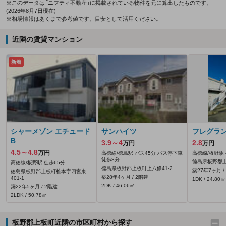
※このデータは「ニフティ不動産」に掲載されている物件を元に算出したものです。
(2026年8月7日現在)
※相場情報はあくまで参考値です。目安として活用ください。
近隣の賃貸マンション
新着
シャーメゾン エチュード
サンハイツ
フレグラ
B
3.9～4
2.8
万円
万円
4.5～4.8
万円
高徳線/徳島駅 バス45分 バス停下車
高徳線/板野駅 
徒歩8分
徳島県板野郡上
高徳線/板野駅 徒歩65分
徳島県板野郡上板町上六條41‐2
築27年7ヶ月 /
徳島県板野郡上板町椎本字四宮東
築28年4ヶ月 / 2階建
401‐1
1DK / 24.80㎡
2DK / 46.06㎡
築22年5ヶ月 / 2階建
2LDK / 50.78㎡
板野郡上板町近隣の市区町村から探す