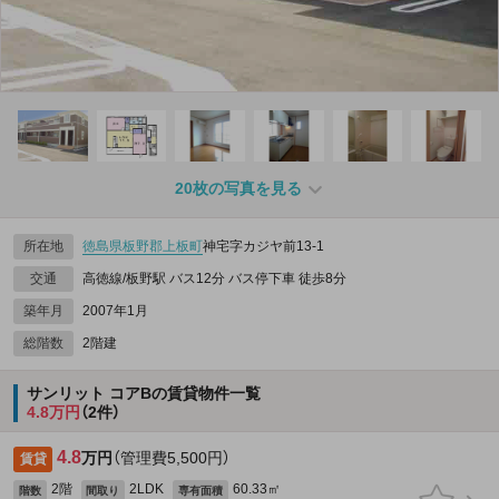
20枚の写真を見る
所在地
徳島県
板野郡上板町
神宅字カジヤ前13‐1
交通
高徳線/板野駅 バス12分 バス停下車 徒歩8分
築年月
2007年1月
総階数
2階建
サンリット コアBの賃貸物件一覧
4.8万円
（2件）
4.8
万円
（管理費5,500円）
賃貸
2階
2LDK
60.33㎡
階数
間取り
専有面積