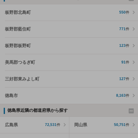
板野郡北島町
550
件
板野郡藍住町
771
件
板野郡板野町
123
件
美馬郡つるぎ町
91
件
三好郡東みよし町
127
件
徳島市
8,163
件
徳島県近隣の都道府県から探す
広島県
岡山県
72,531
件
50,751
件