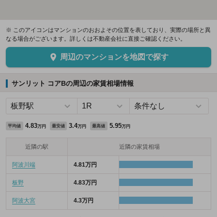
※ このアイコンはマンションのおおよその位置を表しており、実際の場所と異
なる場合がございます。詳しくは不動産会社に直接ご確認ください。
周辺のマンションを地図で探す
サンリット コアBの周辺の家賃相場情報
4.83
3.4
5.95
平均値
最安値
最高値
万円
万円
万円
近隣の駅
近隣の家賃相場
阿波川端
4.81万円
板野
4.83万円
阿波大宮
4.3万円