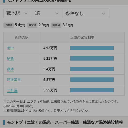
5.4
2.9
8.1
平均値
最安値
最高値
万円
万円
万円
近隣の駅
近隣の家賃相場
府中
4.92万円
鮎喰
5.21万円
蔵本
5.4万円
阿波富田
5.8万円
二軒屋
5.55万円
※このデータは「ニフティ不動産」に掲載されている物件を元に算出したものです。
(2026年8月10日現在)
※相場情報はあくまで参考値です。目安として活用ください。
モンドブリエ近くの温泉・スーパー銭湯・銭湯など温浴施設情報