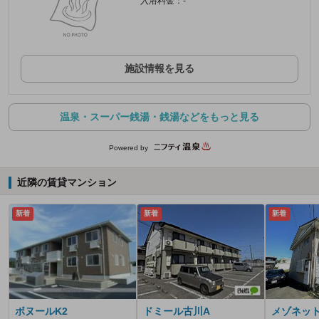
入浴料金：-
施設情報を見る
温泉・スーパー銭湯・銭湯などをもっと見る
Powered by
近隣の賃貸マンション
新着
新着
新着
ボヌールK2
ドミール古川A
メゾネッ