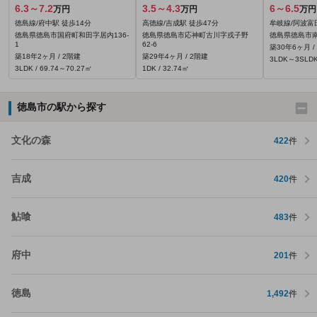
6.3～7.2
3.5～4.3
6～6.5
万円
万円
万円
徳島線/府中駅 徒歩14分
高徳線/吉成駅 徒歩47分
牟岐線/阿波富
徳島県徳島市国府町和田字居内136‐
徳島県徳島市応神町古川字戎子野
徳島県徳島市南
1
62‐6
築30年6ヶ月 /
築18年2ヶ月 / 2階建
築29年4ヶ月 / 2階建
3LDK～3SLDK 
3LDK / 69.74～70.27㎡
1DK / 32.74㎡
徳島市の駅から探す
文化の森
422
件
吉成
420
件
鮎喰
483
件
府中
201
件
徳島
1,492
件