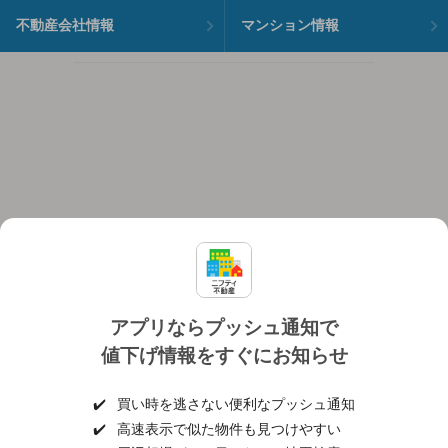
不動産会社情報
マンション情報
アプリならプッシュ通知で
値下げ情報をすぐにお知らせ
対応機種
個人情報保護ポリシー
利用規約
運営会社
✔️
買い時を逃さない便利なプッシュ通知
ヘルプ・お問い合わせ
採用情報
✔️
高速表示で似た物件も見つけやすい