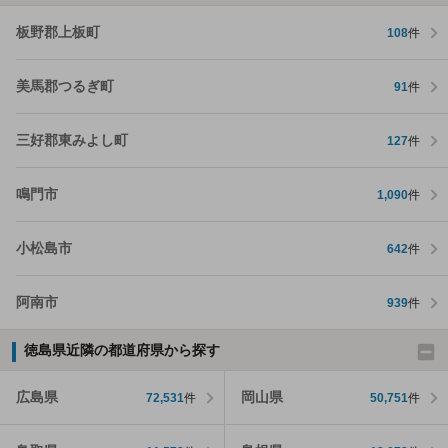
板野郡上板町
108
件
美馬郡つるぎ町
91
件
三好郡東みよし町
127
件
鳴門市
1,090
件
小松島市
642
件
阿南市
939
件
徳島県近隣の都道府県から探す
広島県
岡山県
72,531
件
50,751
件