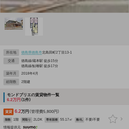
所在地
徳島県
徳島市
北島田町2丁目13‐1
交通
徳島線/蔵本駅 徒歩15分
徳島線/鮎喰駅 徒歩17分
築年月
2018年4月
総階数
2階建
モンドブリエの賃貸物件一覧
6.2万円
（1件）
6.2
万円
（管理費5,800円）
賃貸
1階
2LDK
55.17㎡
不要/不要
階数
間取り
専有面積
敷/礼
情報提供元