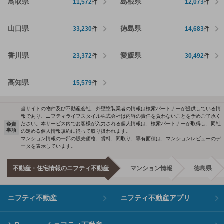
鳥取県
島根県
11,572
件
12,073
件
山口県
徳島県
33,230
件
14,683
件
香川県
愛媛県
23,372
件
30,492
件
高知県
15,579
件
当サイトの物件及び不動産会社、外壁塗装業者の情報は検索パートナーが提供している情
報であり、ニフティライフスタイル株式会社は内容の責任を負わないことを予めご了承く
ださい。本サービス内でお客様が入力される個人情報は、検索パートナーが取得し、同社
免責
事項
の定める個人情報規約に従って取り扱われます。
マンション情報の一部の販売価格、賃料、間取り、専有面積は、マンションレビューのデ
ータを表示しています。
不動産・住宅情報のニフティ不動産
マンション情報
徳島県
ニフティ不動産
ニフティ不動産アプリ