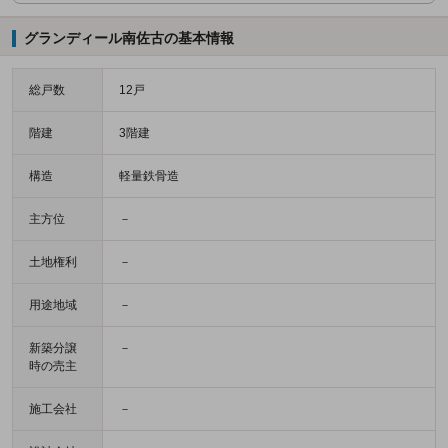
グランディール南佐古の基本情報
総戸数
12戸
階建
3階建
構造
軽量鉄骨造
主方位
－
土地権利
－
用途地域
－
新築分譲
－
時の売主
施工会社
－