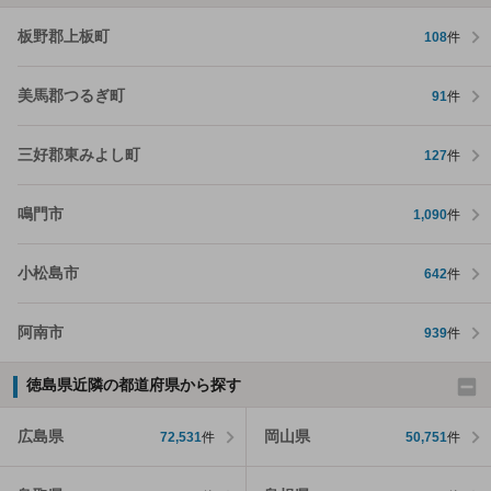
板野郡上板町
108
件
美馬郡つるぎ町
91
件
三好郡東みよし町
127
件
鳴門市
1,090
件
小松島市
642
件
阿南市
939
件
徳島県近隣の都道府県から探す
広島県
岡山県
72,531
件
50,751
件