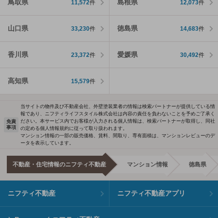
鳥取県
島根県
11,572
件
12,073
件
山口県
徳島県
33,230
件
14,683
件
香川県
愛媛県
23,372
件
30,492
件
高知県
15,579
件
当サイトの物件及び不動産会社、外壁塗装業者の情報は検索パートナーが提供している情
報であり、ニフティライフスタイル株式会社は内容の責任を負わないことを予めご了承く
ださい。本サービス内でお客様が入力される個人情報は、検索パートナーが取得し、同社
免責
事項
の定める個人情報規約に従って取り扱われます。
マンション情報の一部の販売価格、賃料、間取り、専有面積は、マンションレビューのデ
ータを表示しています。
不動産・住宅情報のニフティ不動産
マンション情報
徳島県
ニフティ不動産
ニフティ不動産アプリ