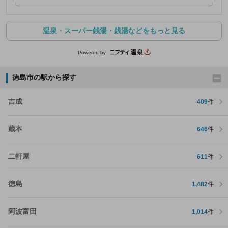
温泉・スーパー銭湯・銭湯などをもっと見る
Powered by
徳島市の駅から探す
吉成
409
件
蔵本
646
件
二軒屋
611
件
徳島
1,482
件
阿波富田
1,014
件