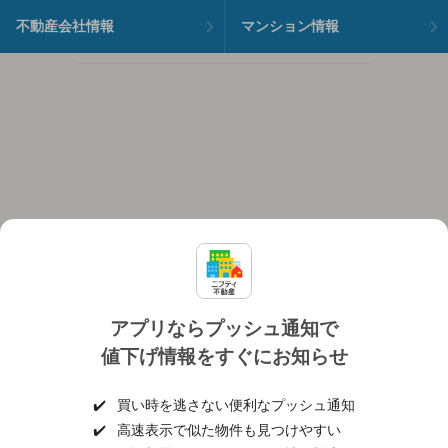
不動産会社情報
マンション情報
アプリならプッシュ通知で
値下げ情報をすぐにお知らせ
対応機種
個人情報保護ポリシー
利用規約
運営会社
✔️
買い時を逃さない便利なプッシュ通知
ヘルプ・お問い合わせ
採用情報
✔️
高速表示で似た物件も見つけやすい