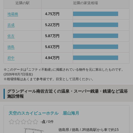
近隣の駅
近隣の家賃相場
地蔵橋
4.75万円
吉成
5.22万円
佐古
5.87万円
徳島
5.63万円
府中
4.94万円
※このデータは「ニフティ不動産」に掲載されている物件を元に算出したものです。
(2026年8月7日現在)
※相場情報はあくまで参考値です。目安として活用ください。
グランディール南佐古近くの温泉・スーパー銭湯・銭湯など温浴
施設情報
天空のスカイビューホテル 眉山海月
-点
/
0件
徳島県 / 徳島 / JR徳島駅から車で約15