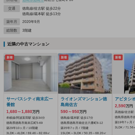
交通
徳島線/佐古駅 徒歩22分
徳島線/蔵本駅 徒歩13分
築年月
2020年9月
総階数
3階建
近隣の中古マンション
新着
新着
新着
サーパスシティ南末広一
ライオンズマンション徳
アビタシ
番館
島南佐古
2,590
万円
1,680～1,880
590～950
万円
万円
高徳線/佐古駅
徳島県徳島市佐
牟岐線/阿波富田駅 徒歩34分
徳島線/蔵本駅 徒歩17分
築19年7ヶ月 /
徳島県徳島市南末広町5-69
徳島県徳島市南佐古六番町6-12
3LDK / 71.56
築29年10ヶ月 / 10階建
築35年7ヶ月 / 7階建
3LDK～4LDK / 69.46～82.69㎡
1SLDK～3LDK / 50.35～68.20㎡