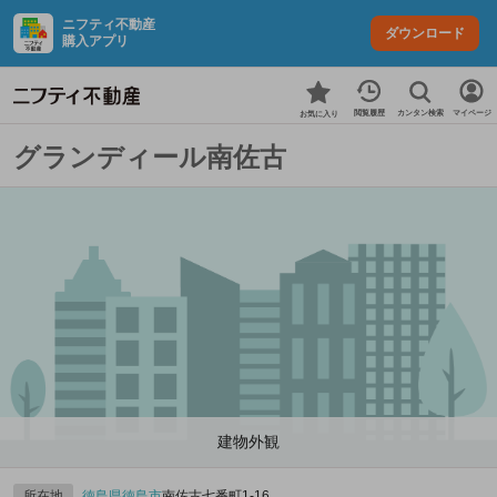
ニフティ不動産
ダウンロード
購入アプリ
カンタン検索
閲覧履歴
マイページ
お気に入り
グランディール南佐古
建物外観
所在地
徳島県
徳島市
南佐古七番町1-16