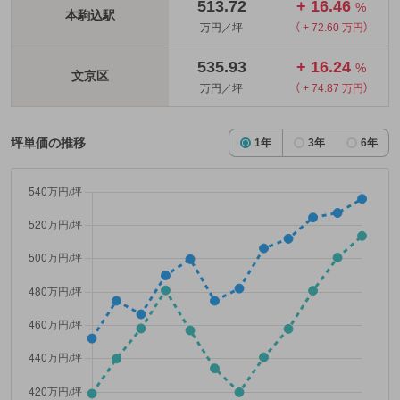
513.72
+ 16.46
%
本駒込駅
万円／坪
（ + 72.60 万円）
535.93
+ 16.24
%
文京区
万円／坪
（ + 74.87 万円）
坪単価の推移
1年
3年
6年