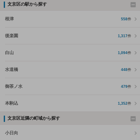
文京区の駅から探す
根津
558
件
後楽園
1,317
件
白山
1,094
件
水道橋
448
件
御茶ノ水
479
件
本駒込
1,352
件
文京区近隣の町域から探す
小日向