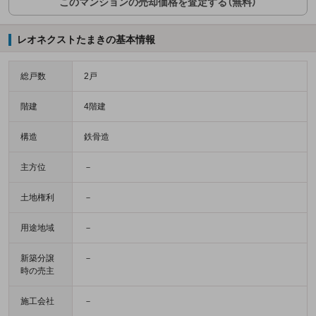
このマンションの売却価格を査定する（無料）
レオネクストたまきの基本情報
総戸数
2戸
階建
4階建
構造
鉄骨造
主方位
－
土地権利
－
用途地域
－
新築分譲
－
時の売主
施工会社
－