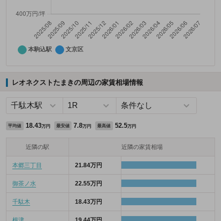
レオネクストたまきの周辺の家賃相場情報
18.43
7.8
52.5
平均値
最安値
最高値
万円
万円
万円
近隣の駅
近隣の家賃相場
本郷三丁目
21.84万円
御茶ノ水
22.55万円
千駄木
18.43万円
根津
19.44万円