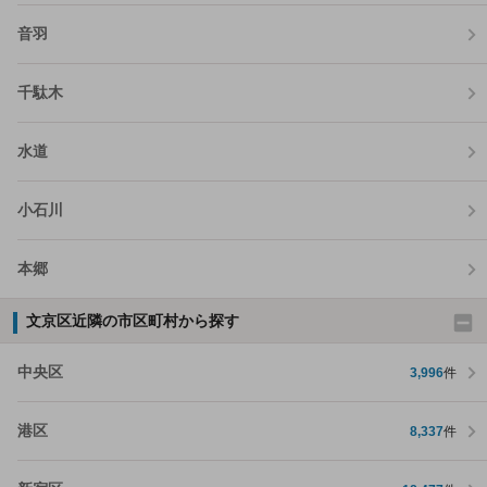
音羽
千駄木
水道
小石川
本郷
文京区近隣の市区町村から探す
中央区
3,996
件
港区
8,337
件