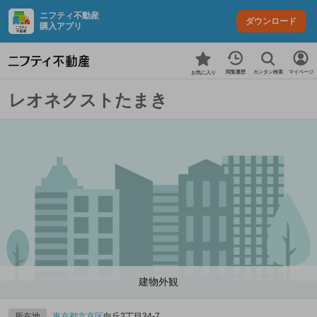
ニフティ不動産
ダウンロード
購入アプリ
カンタン検索
閲覧履歴
マイページ
お気に入り
レオネクストたまき
建物外観
所在地
東京都
文京区
向丘2丁目34-7