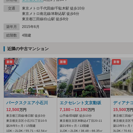
交通
東京メトロ千代田線/千駄木駅 徒歩10分
東京メトロ南北線/本駒込駅 徒歩6分
東京都三田線/白山駅 徒歩8分
築年月
2015年6月
総階数
4階建
近隣の中古マンション
新着
新着
新着
パークスクエア小石川
エクセレント文京動坂
ディアナ
12,500
7,180～12,190
15,500
万円
万円
万
東京都三田線/春日駅 徒歩3分
山手線/田端駅 徒歩10分
東京都三田線/
東京都文京区小石川1丁目10-5
東京都文京区本駒込4丁目20-11
東京都文京区千
築26年5ヶ月 / 15階建
築21年6ヶ月 / 13階建
築13年5ヶ月 /
1DK～2LDK / 55.71～62.54㎡
1LDK～2LDK / 38.48～66.35㎡
3LDK / 70.6