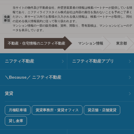
当サイトの物件及び不動産会社、外壁塗装業者の情報は検索パートナーが提供している情
報であり、ニフティライフスタイル株式会社は内容の責任を負わないことを予めご了承く
ださい。本サービス内でお客様が入力される個人情報は、検索パートナーが取得し、同社
免責
事項
の定める個人情報規約に従って取り扱われます。
マンション情報の一部の販売価格、賃料、間取り、専有面積は、マンションレビューのデ
ータを表示しています。
不動産・住宅情報のニフティ不動産
マンション情報
東京都
ニフティ不動産
ニフティ不動産アプリ
＼Because／ ニフティ不動産
賃貸
月極駐車場
賃貸事務所・賃貸オフィス
貸店舗・店舗賃貸
貸し倉庫