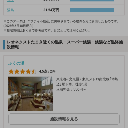
湯島
21.54万円
※このデータは「ニフティ不動産」に掲載されている物件を元に算出したものです。
(2026年8月10日現在)
※相場情報はあくまで参考値です。目安として活用ください。
レオネクストたまき近くの温泉・スーパー銭湯・銭湯など温浴施
設情報
ふくの湯
4.5点
/
2件
東京都 / 文京区 / 東京メトロ南北線「本駒
込」駅下車、徒歩5分
入浴料金：550円～
施設情報を見る