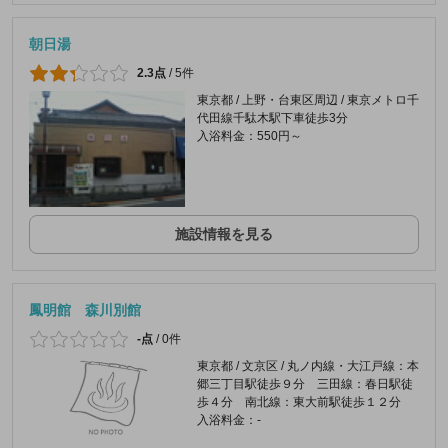
朝日湯
2.3点
/
5件
東京都 / 上野・台東区周辺 / 東京メトロ千
代田線千駄木駅下車徒歩3分
入浴料金：550円～
施設情報を見る
鳳明館 森川別館
-点
/
0件
東京都 / 文京区 / 丸ノ内線・大江戸線：本
郷三丁目駅徒歩９分 三田線：春日駅徒
歩４分 南北線：東大前駅徒歩１２分
入浴料金：-