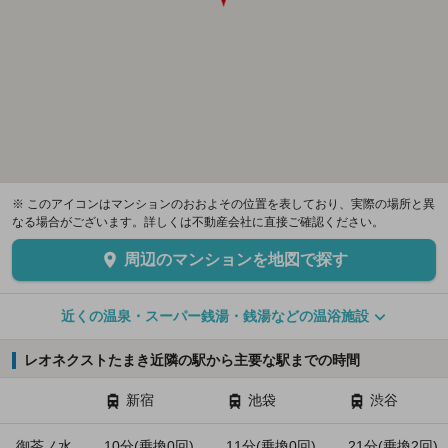
※ このアイコンはマンションのおおよその位置を表しており、実際の場所と異
なる場合がございます。詳しくは不動産会社に直接ご確認ください。
周辺のマンションを地図で探す
近くの温泉・スーパー銭湯・銭湯などの温浴施設
レオネクストたまき近隣の駅から主要な駅までの時間
新宿
池袋
渋谷
御茶ノ水
10分(乗換0回)
11分(乗換0回)
21分(乗換2回)