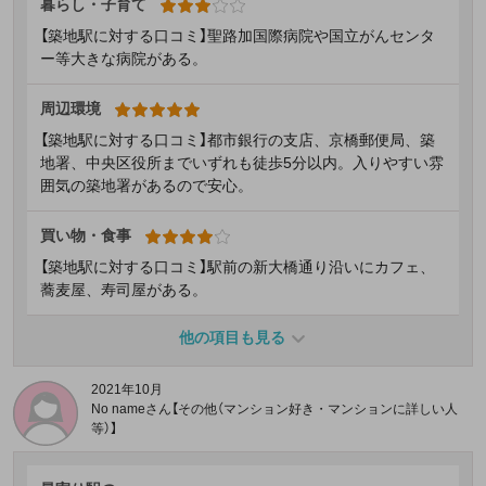
暮らし・子育て
【築地駅に対する口コミ】聖路加国際病院や国立がんセンタ
ー等大きな病院がある。
周辺環境
【築地駅に対する口コミ】都市銀行の支店、京橋郵便局、築
地署、中央区役所までいずれも徒歩5分以内。入りやすい雰
囲気の築地署があるので安心。
買い物・食事
【築地駅に対する口コミ】駅前の新大橋通り沿いにカフェ、
蕎麦屋、寿司屋がある。
他の項目も見る
2021年10月
No nameさん【その他（マンション好き・マンションに詳しい人
等）】