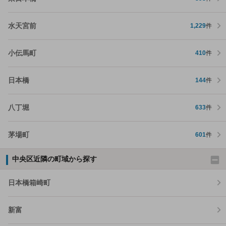
水天宮前
1,229
件
小伝馬町
410
件
日本橋
144
件
八丁堀
633
件
茅場町
601
件
中央区近隣の町域から探す
日本橋箱崎町
新富