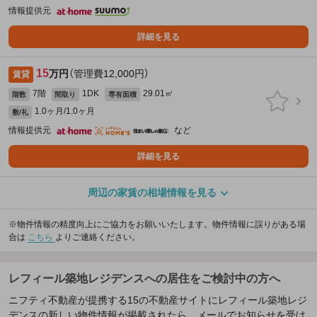
情報提供元
詳細を見る
15
万円
（管理費12,000円）
賃貸
7階
1DK
29.01㎡
階数
間取り
専有面積
1.0ヶ月/1.0ヶ月
敷/礼
情報提供元
など
詳細を見る
周辺の家賃の相場情報を見る
※物件情報の精度向上にご協力をお願いいたします。物件情報に誤りがある場
合は
こちら
よりご連絡ください。
レフィール築地レジデンスへの居住をご検討中の方へ
ニフティ不動産が提携する15の不動産サイトにレフィール築地レジ
デンスの新しい物件情報が掲載されたら、メールでお知らせを受け