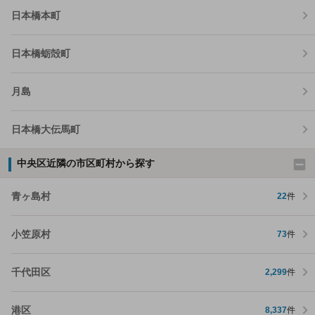
日本橋本町
日本橋蛎殻町
月島
日本橋大伝馬町
中央区近隣の市区町村から探す
青ヶ島村
22
件
小笠原村
73
件
千代田区
2,299
件
港区
8,337
件