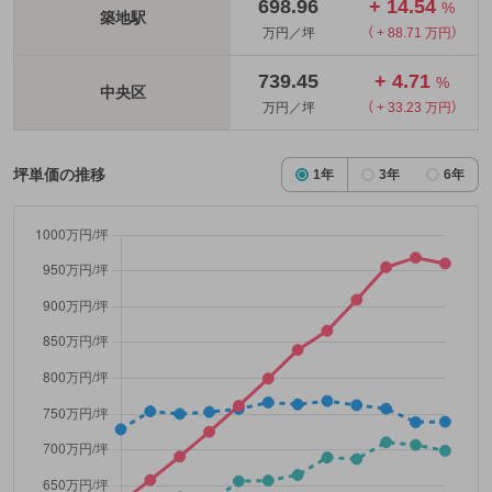
698.96
+ 14.54
%
築地駅
万円／坪
（ + 88.71 万円）
739.45
+ 4.71
%
中央区
万円／坪
（ + 33.23 万円）
坪単価の推移
1年
3年
6年