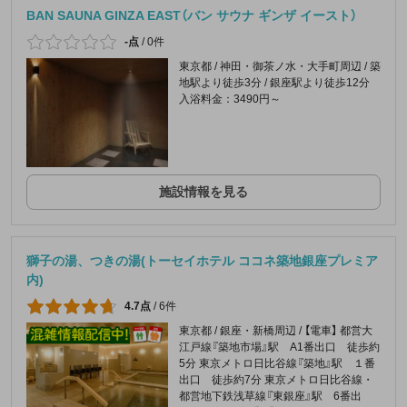
BAN SAUNA GINZA EAST（バン サウナ ギンザ イースト）
-点
/
0件
東京都 / 神田・御茶ノ水・大手町周辺 / 築
地駅より徒歩3分 / 銀座駅より徒歩12分
入浴料金：3490円～
施設情報を見る
獅子の湯、つきの湯(トーセイホテル ココネ築地銀座プレミア
内)
4.7点
/
6件
東京都 / 銀座・新橋周辺 / 【電車】 都営大
江戸線『築地市場』駅 A1番出口 徒歩約
5分 東京メトロ日比谷線『築地』駅 １番
出口 徒歩約7分 東京メトロ日比谷線・
都営地下鉄浅草線『東銀座』駅 6番出