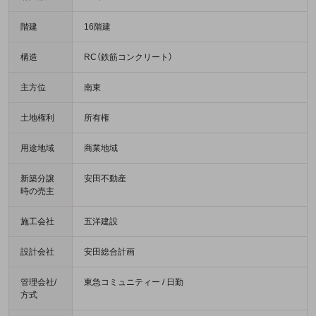
階建
16階建
構造
RC（鉄筋コンクリート）
主方位
南東
土地権利
所有権
用途地域
商業地域
新築分譲
安田不動産
時の売主
施工会社
五洋建設
設計会社
安田総合計画
管理会社/
東急コミュニティー / 日勤
方式