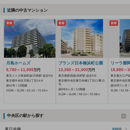
近隣の中古マンション
新着
新着
新着
月島ホームズ
ブランズ日本橋浜町公園
リーラ勝
9,780～11,999
13,280～21,000
18,880～3
万円
万円
東京メトロ有楽町線/月島駅 徒歩5分
東京都新宿線/浜町駅 徒歩5分
東京都大江戸線
東京都中央区月島1丁目14-9
東京都中央区東日本橋1丁目11番15
東京都中央区勝と
号
築42年 / 13階建
築26年7ヶ月 /
築9年8ヶ月 / 11階建
2SDK～3LDK / 62.10～72.63㎡
3LDK / 62.5
2LDK～3LDK / 56.13～70.68㎡
中央区の駅から探す
東日本橋
898
件