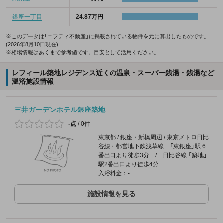
銀座一丁目
24.87万円
※このデータは「ニフティ不動産」に掲載されている物件を元に算出したものです。
(2026年8月10日現在)
※相場情報はあくまで参考値です。目安として活用ください。
レフィール築地レジデンス近くの温泉・スーパー銭湯・銭湯など
温浴施設情報
三井ガーデンホテル銀座築地
-点
/
0件
東京都 / 銀座・新橋周辺 / 東京メトロ日比
谷線・都営地下鉄浅草線 「東銀座」駅 6
番出口より徒歩3分 / 日比谷線 「築地」
駅2番出口より徒歩4分
入浴料金：-
施設情報を見る