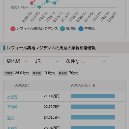
レフィール築地レジデンスの周辺の家賃相場情報
24.01
13.8
70
平均値
最安値
最高値
万円
万円
万円
近隣の駅
近隣の家賃相場
人形町
21.14万円
茅場町
22.73万円
築地
24.01万円
東銀座
25.04万円