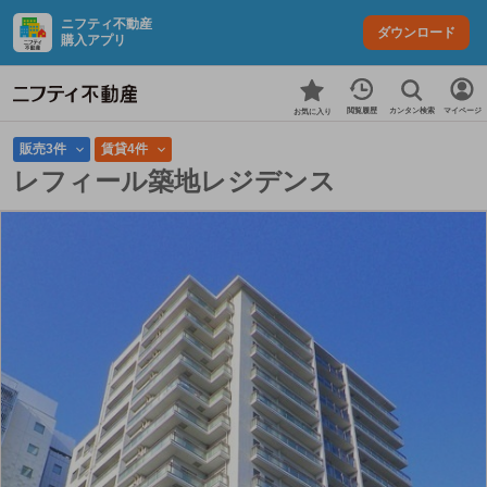
ニフティ不動産
ダウンロード
購入アプリ
カンタン検索
閲覧履歴
マイページ
お気に入り
販売3件
賃貸4件
レフィール築地レジデンス