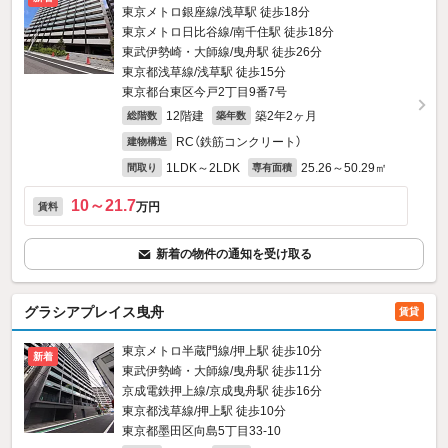
東京メトロ銀座線/浅草駅 徒歩18分
東京メトロ日比谷線/南千住駅 徒歩18分
東武伊勢崎・大師線/曳舟駅 徒歩26分
東京都浅草線/浅草駅 徒歩15分
東京都台東区今戸2丁目9番7号
12階建
築2年2ヶ月
総階数
築年数
RC（鉄筋コンクリート）
建物構造
1LDK～2LDK
25.26～50.29㎡
間取り
専有面積
10～21.7
万円
賃料
新着の物件の通知を受け取る
グラシアプレイス曳舟
賃貸
東京メトロ半蔵門線/押上駅 徒歩10分
新着
東武伊勢崎・大師線/曳舟駅 徒歩11分
京成電鉄押上線/京成曳舟駅 徒歩16分
東京都浅草線/押上駅 徒歩10分
東京都墨田区向島5丁目33-10