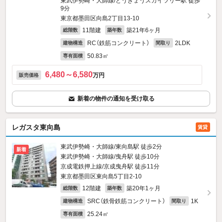
東武伊勢崎・大師線/とうきょうスカイツリー駅 徒歩
9分
東京都墨田区向島2丁目13-10
11階建
築21年6ヶ月
総階数
築年数
RC（鉄筋コンクリート）
2LDK
建物構造
間取り
50.83㎡
専有面積
6,480～6,580
万円
販売価格
新着の物件の通知を受け取る
レガスタ東向島
賃貸
東武伊勢崎・大師線/東向島駅 徒歩2分
新着
東武伊勢崎・大師線/曳舟駅 徒歩10分
京成電鉄押上線/京成曳舟駅 徒歩11分
東京都墨田区東向島5丁目2-10
12階建
築20年1ヶ月
総階数
築年数
SRC（鉄骨鉄筋コンクリート）
1K
建物構造
間取り
25.24㎡
専有面積