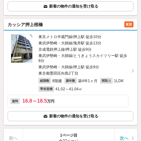
新着の物件の通知を受け取る
カッシア押上桜橋
賃貸
東京メトロ半蔵門線/押上駅 徒歩10分
東武伊勢崎・大師線/曳舟駅 徒歩13分
京成電鉄押上線/押上駅 徒歩9分
東武伊勢崎・大師線/とうきょうスカイツリー駅 徒歩
8分
東武伊勢崎・大師線/押上駅 徒歩9分
東京都墨田区向島2丁目
8階建
築4年1ヶ月
1LDK
総階数
築年数
間取り
41.02～41.04㎡
専有面積
16.8～18.5
万円
賃料
新着の物件の通知を受け取る
1ページ目
前へ
次へ