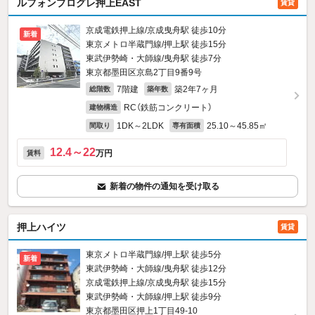
ルフォンプログレ押上EAST
賃貸
京成電鉄押上線/京成曳舟駅 徒歩10分
新着
東京メトロ半蔵門線/押上駅 徒歩15分
東武伊勢崎・大師線/曳舟駅 徒歩7分
東京都墨田区京島2丁目9番9号
7階建
築2年7ヶ月
総階数
築年数
RC（鉄筋コンクリート）
建物構造
1DK～2LDK
25.10～45.85㎡
間取り
専有面積
12.4～22
万円
賃料
新着の物件の通知を受け取る
押上ハイツ
賃貸
東京メトロ半蔵門線/押上駅 徒歩5分
新着
東武伊勢崎・大師線/曳舟駅 徒歩12分
京成電鉄押上線/京成曳舟駅 徒歩15分
東武伊勢崎・大師線/押上駅 徒歩9分
東京都墨田区押上1丁目49-10