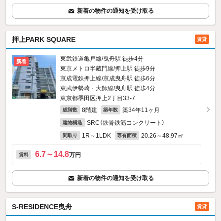
新着の物件の通知を受け取る
押上PARK SQUARE
賃貸
東武鉄道亀戸線/曳舟駅 徒歩4分
新着
東京メトロ半蔵門線/押上駅 徒歩9分
京成電鉄押上線/京成曳舟駅 徒歩6分
東武伊勢崎・大師線/曳舟駅 徒歩4分
東京都墨田区押上2丁目33-7
8階建
築34年11ヶ月
総階数
築年数
SRC（鉄骨鉄筋コンクリート）
建物構造
1R～1LDK
20.26～48.97㎡
間取り
専有面積
6.7～14.8
万円
賃料
新着の物件の通知を受け取る
S-RESIDENCE曳舟
賃貸