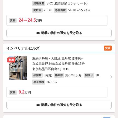
SRC（鉄骨鉄筋コンクリート）
建物構造
2LDK
54.78～55.24㎡
間取り
専有面積
24～24.5
万円
賃料
新着の物件の通知を受け取る
インペリアルヒルズ
賃貸
東武伊勢崎・大師線/曳舟駅 徒歩9分
新着
京成電鉄押上線/京成曳舟駅 徒歩15分
東京都墨田区向島5丁目10
5階建
築6年8ヶ月
1K
総階数
築年数
間取り
26.16㎡
専有面積
9.2
万円
賃料
新着の物件の通知を受け取る