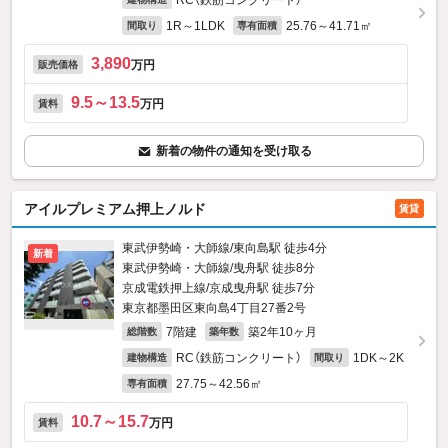
RC（鉄筋コンクリート）
1R～1LDK
25.76～41.71㎡
間取り
専有面積
3,890
万円
販売価格
9.5～13.5
万円
賃料
新着の物件の通知を受け取る
アイルプレミアム押上ノルド
賃貸
東武伊勢崎・大師線/東向島駅 徒歩4分
新着
東武伊勢崎・大師線/曳舟駅 徒歩8分
京成電鉄押上線/京成曳舟駅 徒歩7分
東京都墨田区東向島4丁目27番2号
7階建
築2年10ヶ月
総階数
築年数
RC（鉄筋コンクリート）
1DK～2K
建物構造
間取り
27.75～42.56㎡
専有面積
10.7～15.7
万円
賃料