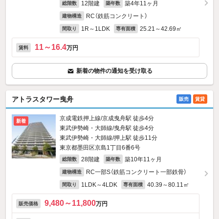
12階建
築4年11ヶ月
総階数
築年数
RC（鉄筋コンクリート）
建物構造
1R～1LDK
25.21～42.69㎡
間取り
専有面積
11～16.4
万円
賃料
新着の物件の通知を受け取る
アトラスタワー曳舟
販売
賃貸
京成電鉄押上線/京成曳舟駅 徒歩4分
新着
東武伊勢崎・大師線/曳舟駅 徒歩4分
東武伊勢崎・大師線/押上駅 徒歩11分
東京都墨田区京島1丁目6番6号
28階建
築10年11ヶ月
総階数
築年数
RC一部S（鉄筋コンクリート一部鉄骨）
建物構造
1LDK～4LDK
40.39～80.11㎡
間取り
専有面積
9,480～11,800
万円
販売価格