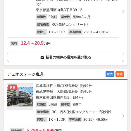
8分
東京都墨田区向島3丁目39-12
9階建
築9年8ヶ月
総階数
築年数
RC（鉄筋コンクリート）
建物構造
1R～1LDK
25.01～41.38㎡
間取り
専有面積
12.4～20.9
万円
賃料
新着の物件の通知を受け取る
デュオステージ曳舟
販売
賃貸
京成電鉄押上線/京成曳舟駅 徒歩5分
新着
東武伊勢崎・大師線/曳舟駅 徒歩5分
東京都墨田区東向島2丁目47-7
5階建
築9年
総階数
築年数
RC一部S（鉄筋コンクリート一部鉄骨）
建物構造
1K～1LDK
30.15～46.50㎡
間取り
専有面積
5,780～5,999
販売価格