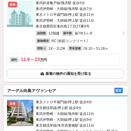
東武鉄道亀戸線/曳舟駅 徒歩5分
新着
東武伊勢崎・大師線/曳舟駅 徒歩7分
東京メトロ半蔵門線/押上駅 徒歩11分
東武伊勢崎・大師線/押上駅 徒歩11分
東京都墨田区東向島1丁目27番9号
12階建
築7年2ヶ月
総階数
築年数
RC（鉄筋コンクリート）
建物構造
1K～2LDK
26.10～51.26㎡
間取り
専有面積
11.9～23
万円
賃料
新着の物件の通知を受け取る
アーデル向島アヴァンセア
販売
東京メトロ半蔵門線/押上駅 徒歩9分
新着
東京都浅草線/押上駅 徒歩9分
東武伊勢崎・大師線/曳舟駅 徒歩12分
東武伊勢崎・大師線/押上駅 徒歩9分
東京都浅草線/本所吾妻橋駅 徒歩11分