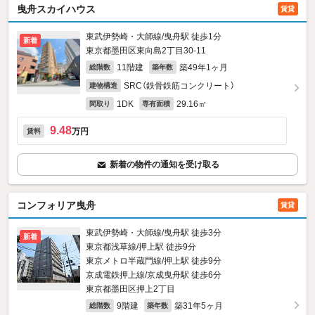
曳舟スカイハウス
賃貸
東武伊勢崎・大師線/曳舟駅 徒歩1分
新着
東京都墨田区東向島2丁目30-11
11階建
築49年1ヶ月
総階数
築年数
SRC（鉄骨鉄筋コンクリート）
建物構造
1DK
29.16㎡
間取り
専有面積
9.48
万円
賃料
新着の物件の通知を受け取る
コンフォリア曳舟
賃貸
東武伊勢崎・大師線/曳舟駅 徒歩3分
新着
東京都浅草線/押上駅 徒歩9分
東京メトロ半蔵門線/押上駅 徒歩9分
京成電鉄押上線/京成曳舟駅 徒歩6分
東京都墨田区押上2丁目
9階建
築31年5ヶ月
総階数
築年数