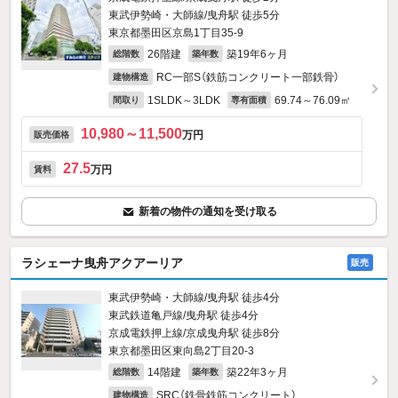
東武伊勢崎・大師線/曳舟駅 徒歩5分
東京都墨田区京島1丁目35-9
26階建
築19年6ヶ月
総階数
築年数
RC一部S（鉄筋コンクリート一部鉄骨）
建物構造
1SLDK～3LDK
69.74～76.09㎡
間取り
専有面積
10,980～11,500
万円
販売価格
27.5
万円
賃料
新着の物件の通知を受け取る
ラシェーナ曳舟アクアーリア
販売
東武伊勢崎・大師線/曳舟駅 徒歩4分
東武鉄道亀戸線/曳舟駅 徒歩4分
京成電鉄押上線/京成曳舟駅 徒歩8分
東京都墨田区東向島2丁目20-3
14階建
築22年3ヶ月
総階数
築年数
SRC（鉄骨鉄筋コンクリート）
建物構造