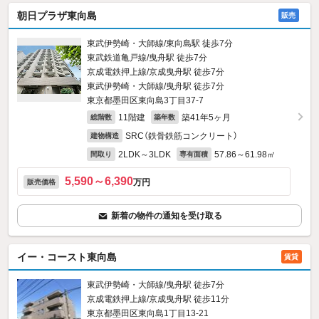
朝日プラザ東向島
販売
東武伊勢崎・大師線/東向島駅 徒歩7分
東武鉄道亀戸線/曳舟駅 徒歩7分
京成電鉄押上線/京成曳舟駅 徒歩7分
東武伊勢崎・大師線/曳舟駅 徒歩7分
東京都墨田区東向島3丁目37-7
11階建
築41年5ヶ月
総階数
築年数
SRC（鉄骨鉄筋コンクリート）
建物構造
2LDK～3LDK
57.86～61.98㎡
間取り
専有面積
5,590～6,390
万円
販売価格
新着の物件の通知を受け取る
イー・コースト東向島
賃貸
東武伊勢崎・大師線/曳舟駅 徒歩7分
京成電鉄押上線/京成曳舟駅 徒歩11分
東京都墨田区東向島1丁目13-21