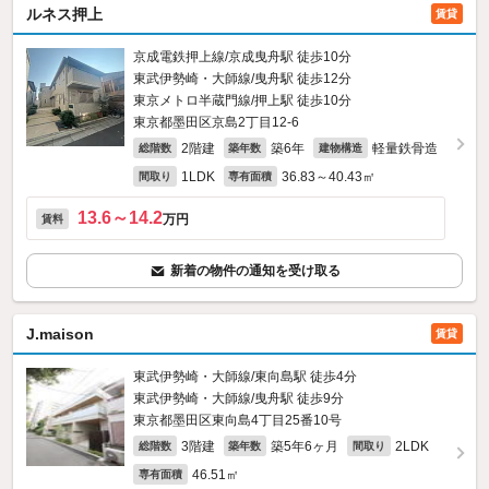
ルネス押上
賃貸
京成電鉄押上線/京成曳舟駅 徒歩10分
東武伊勢崎・大師線/曳舟駅 徒歩12分
東京メトロ半蔵門線/押上駅 徒歩10分
東京都墨田区京島2丁目12-6
2階建
築6年
軽量鉄骨造
総階数
築年数
建物構造
1LDK
36.83～40.43㎡
間取り
専有面積
13.6～14.2
万円
賃料
新着の物件の通知を受け取る
J.maison
賃貸
東武伊勢崎・大師線/東向島駅 徒歩4分
東武伊勢崎・大師線/曳舟駅 徒歩9分
東京都墨田区東向島4丁目25番10号
3階建
築5年6ヶ月
2LDK
総階数
築年数
間取り
46.51㎡
専有面積