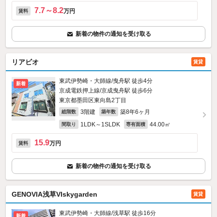
7.7～8.2
万円
賃料
新着の物件の通知を受け取る
リアビオ
賃貸
東武伊勢崎・大師線/曳舟駅 徒歩4分
新着
京成電鉄押上線/京成曳舟駅 徒歩6分
東京都墨田区東向島2丁目
3階建
築8年6ヶ月
総階数
築年数
1LDK～1SLDK
44.00㎡
間取り
専有面積
15.9
万円
賃料
新着の物件の通知を受け取る
GENOVIA浅草VIskygarden
賃貸
東武伊勢崎・大師線/浅草駅 徒歩16分
新着