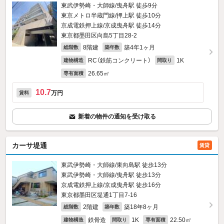
東武伊勢崎・大師線/曳舟駅 徒歩9分
東京メトロ半蔵門線/押上駅 徒歩10分
京成電鉄押上線/京成曳舟駅 徒歩14分
東京都墨田区向島5丁目28-2
8階建
築4年1ヶ月
総階数
築年数
RC（鉄筋コンクリート）
1K
建物構造
間取り
26.65㎡
専有面積
10.7
万円
賃料
新着の物件の通知を受け取る
カーサ堤通
賃貸
東武伊勢崎・大師線/東向島駅 徒歩13分
東武伊勢崎・大師線/曳舟駅 徒歩13分
京成電鉄押上線/京成曳舟駅 徒歩16分
東京都墨田区堤通1丁目7-16
2階建
築18年8ヶ月
総階数
築年数
鉄骨造
1K
22.50㎡
建物構造
間取り
専有面積