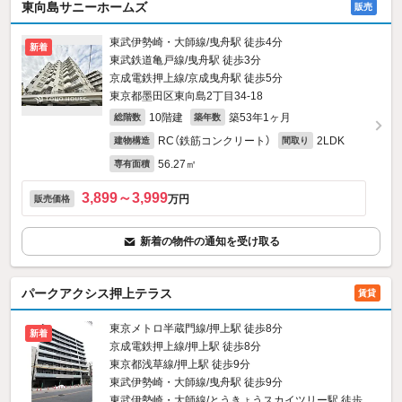
東向島サニーホームズ
販売
東武伊勢崎・大師線/曳舟駅 徒歩4分
新着
東武鉄道亀戸線/曳舟駅 徒歩3分
京成電鉄押上線/京成曳舟駅 徒歩5分
東京都墨田区東向島2丁目34-18
10階建
築53年1ヶ月
総階数
築年数
RC（鉄筋コンクリート）
2LDK
建物構造
間取り
56.27㎡
専有面積
3,899～3,999
万円
販売価格
新着の物件の通知を受け取る
パークアクシス押上テラス
賃貸
東京メトロ半蔵門線/押上駅 徒歩8分
新着
京成電鉄押上線/押上駅 徒歩8分
東京都浅草線/押上駅 徒歩9分
東武伊勢崎・大師線/曳舟駅 徒歩9分
東武伊勢崎・大師線/とうきょうスカイツリー駅 徒歩