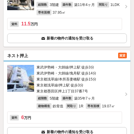
3階建
築11年4ヶ月
1LDK
総階数
築年数
間取り
37.95㎡
専有面積
11.5
万円
賃料
新着の物件の通知を受け取る
ネスト押上
賃貸
東武伊勢崎・大師線/押上駅 徒歩3分
東武伊勢崎・大師線/曳舟駅 徒歩14分
東京都浅草線/本所吾妻橋駅 徒歩15分
東京都浅草線/押上駅 徒歩3分
東京都墨田区押上1丁目37番7号
5階建
築35年7ヶ月
総階数
築年数
鉄骨造
1R
19.07㎡
建物構造
間取り
専有面積
6
万円
賃料
新着の物件の通知を受け取る