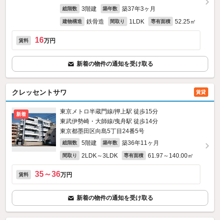
3階建
築37年3ヶ月
総階数
築年数
鉄骨造
1LDK
52.25㎡
建物構造
間取り
専有面積
16
万円
賃料
新着の物件の通知を受け取る
クレッセントサワ
賃貸
東京メトロ半蔵門線/押上駅 徒歩15分
新着
東武伊勢崎・大師線/曳舟駅 徒歩14分
東京都墨田区向島5丁目24番5号
5階建
築36年11ヶ月
総階数
築年数
2LDK～3LDK
61.97～140.00㎡
間取り
専有面積
35～36
万円
賃料
新着の物件の通知を受け取る