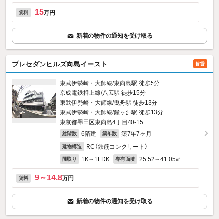
15
万円
賃料
新着の物件の通知を受け取る
プレセダンヒルズ向島イースト
賃貸
東武伊勢崎・大師線/東向島駅 徒歩5分
京成電鉄押上線/八広駅 徒歩15分
東武伊勢崎・大師線/曳舟駅 徒歩13分
東武伊勢崎・大師線/鐘ヶ淵駅 徒歩13分
東京都墨田区東向島4丁目40-15
6階建
築7年7ヶ月
総階数
築年数
RC（鉄筋コンクリート）
建物構造
1K～1LDK
25.52～41.05㎡
間取り
専有面積
9～14.8
万円
賃料
新着の物件の通知を受け取る