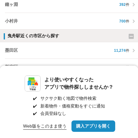
鐘ヶ淵
392
件
小村井
700
件
曳舟駅近くの市区から探す
墨田区
11,274
件
新宿区
18,477
件
より使いやすくなった
文京区
10,009
件
アプリで物件探ししませんか？
✔️
サクサク動く地図で物件検索
台東区
9,374
件
✔️
新着物件・価格変動をすぐに通知
✔️
会員登録なし
江東区
12,844
件
Web版をこのまま使う
購入アプリを開く
路線・駅を変更
詳細条件を変更
品川区
18,328
件