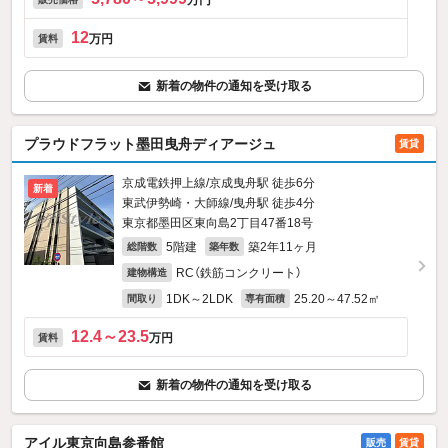
万円
12
万円
賃料
新着の物件の通知を受け取る
プラウドフラット墨田曳舟ディアージュ
賃貸
京成電鉄押上線/京成曳舟駅 徒歩6分
新着
東武伊勢崎・大師線/曳舟駅 徒歩4分
東京都墨田区東向島2丁目47番18号
5階建
築2年11ヶ月
総階数
築年数
RC（鉄筋コンクリート）
建物構造
1DK～2LDK
25.20～47.52㎡
間取り
専有面積
12.4～23.5
万円
賃料
新着の物件の通知を受け取る
アイル東京向島参番館
販売
賃貸