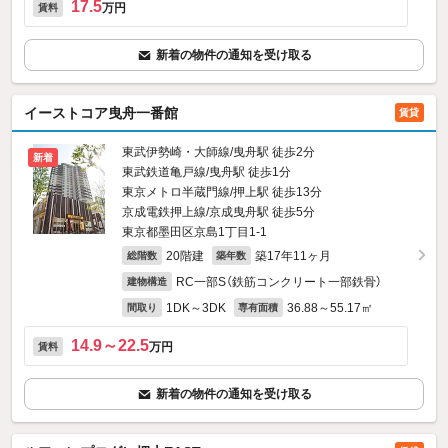
17.5
万円
賃料
新着の物件の通知を受け取る
イーストコア曳舟一番館
賃貸
東武伊勢崎・大師線/曳舟駅 徒歩2分
新着
東武鉄道亀戸線/曳舟駅 徒歩1分
東京メトロ半蔵門線/押上駅 徒歩13分
京成電鉄押上線/京成曳舟駅 徒歩5分
東京都墨田区京島1丁目1-1
20階建
築17年11ヶ月
総階数
築年数
RC一部S（鉄筋コンクリート一部鉄骨）
建物構造
1DK～3DK
36.88～55.17㎡
間取り
専有面積
14.9～22.5
万円
賃料
新着の物件の通知を受け取る