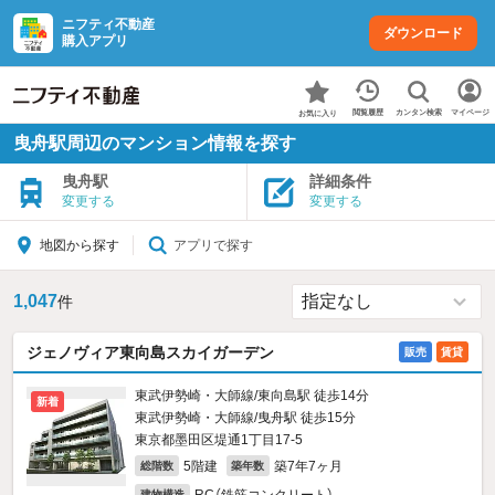
ニフティ不動産
ダウンロード
購入アプリ
カンタン検索
閲覧履歴
マイページ
お気に入り
曳舟駅周辺のマンション情報を探す
曳舟駅
詳細条件
変更する
変更する
アプリで探す
地図から探す
1,047
件
ジェノヴィア東向島スカイガーデン
販売
賃貸
東武伊勢崎・大師線/東向島駅 徒歩14分
新着
東武伊勢崎・大師線/曳舟駅 徒歩15分
東京都墨田区堤通1丁目17-5
5階建
築7年7ヶ月
総階数
築年数
建物構造