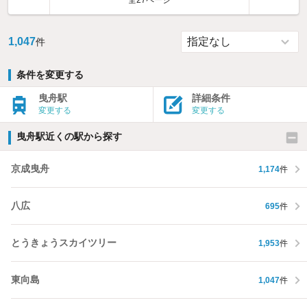
全27ページ
1,047
件
条件を変更する
曳舟駅
詳細条件
変更する
変更する
曳舟駅近くの駅から探す
京成曳舟
1,174
件
八広
695
件
とうきょうスカイツリー
1,953
件
東向島
1,047
件