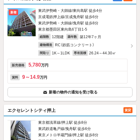
東武伊勢崎・大師線/東向島駅 徒歩4分
新着
京成電鉄押上線/京成曳舟駅 徒歩6分
東武伊勢崎・大師線/曳舟駅 徒歩8分
東京都墨田区東向島6丁目1-5
12階建
築12年7ヶ月
総階数
築年数
RC（鉄筋コンクリート）
建物構造
1K～1LDK
26.24～44.30㎡
間取り
専有面積
5,780
万円
販売価格
9～14.9
万円
賃料
新着の物件の通知を受け取る
エクセレントシティ押上
賃貸
東京都浅草線/押上駅 徒歩8分
東武鉄道亀戸線/曳舟駅 徒歩6分
東京メトロ半蔵門線/押上駅 徒歩8分