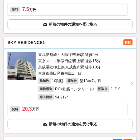
7.5
万円
賃料
新着の物件の通知を受け取る
SKY RESIDENCE1
賃貸
東武伊勢崎・大師線/曳舟駅 徒歩5分
東京メトロ半蔵門線/押上駅 徒歩15分
京成電鉄押上線/京成曳舟駅 徒歩10分
東京都墨田区東向島1丁目
10階建
築13年7ヶ月
総階数
築年数
RC（鉄筋コンクリート）
2LDK
建物構造
間取り
54.21㎡
専有面積
20.3
万円
賃料
新着の物件の通知を受け取る