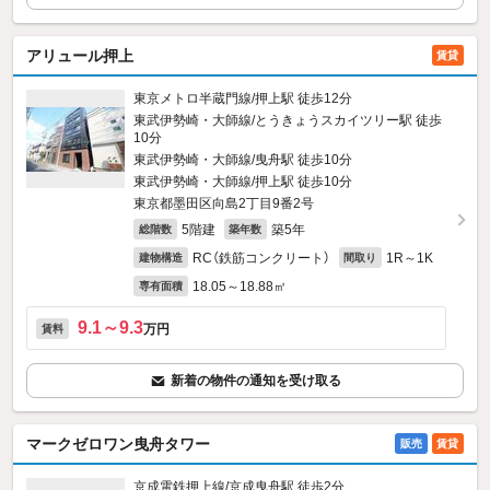
アリュール押上
賃貸
東京メトロ半蔵門線/押上駅 徒歩12分
東武伊勢崎・大師線/とうきょうスカイツリー駅 徒歩
10分
東武伊勢崎・大師線/曳舟駅 徒歩10分
東武伊勢崎・大師線/押上駅 徒歩10分
東京都墨田区向島2丁目9番2号
5階建
築5年
総階数
築年数
RC（鉄筋コンクリート）
1R～1K
建物構造
間取り
18.05～18.88㎡
専有面積
9.1～9.3
万円
賃料
新着の物件の通知を受け取る
マークゼロワン曳舟タワー
販売
賃貸
京成電鉄押上線/京成曳舟駅 徒歩2分