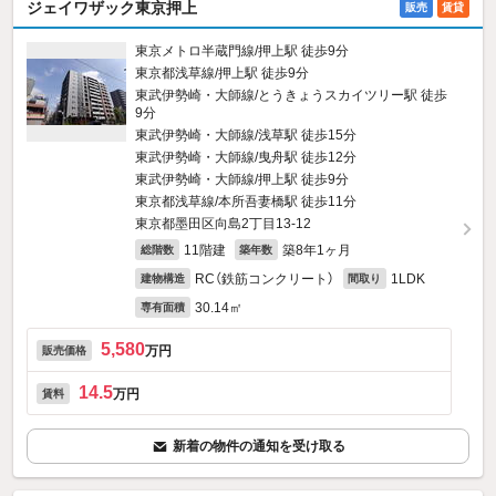
ジェイワザック東京押上
販売
賃貸
東京メトロ半蔵門線/押上駅 徒歩9分
東京都浅草線/押上駅 徒歩9分
東武伊勢崎・大師線/とうきょうスカイツリー駅 徒歩
9分
東武伊勢崎・大師線/浅草駅 徒歩15分
東武伊勢崎・大師線/曳舟駅 徒歩12分
東武伊勢崎・大師線/押上駅 徒歩9分
東京都浅草線/本所吾妻橋駅 徒歩11分
東京都墨田区向島2丁目13-12
11階建
築8年1ヶ月
総階数
築年数
RC（鉄筋コンクリート）
1LDK
建物構造
間取り
30.14㎡
専有面積
5,580
万円
販売価格
14.5
万円
賃料
新着の物件の通知を受け取る