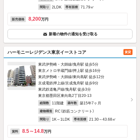
2LDK
71.79㎡
間取り
専有面積
8,200
万円
販売価格
新着の物件の通知を受け取る
ハーモニーレジデンス東京イーストコア
賃貸
東武伊勢崎・大師線/曳舟駅 徒歩5分
東京メトロ半蔵門線/押上駅 徒歩16分
東武伊勢崎・大師線/東向島駅 徒歩12分
京成電鉄押上線/京成曳舟駅 徒歩9分
東武鉄道亀戸線/曳舟駅 徒歩3分
東京都墨田区東向島2丁目20-13
11階建
築15年7ヶ月
総階数
築年数
RC（鉄筋コンクリート）
建物構造
1K～1LDK
21.30～43.68㎡
間取り
専有面積
8.5～14.8
万円
賃料