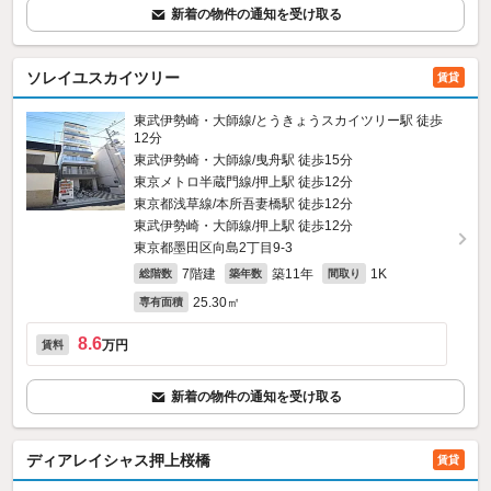
新着の物件の通知を受け取る
ソレイユスカイツリー
賃貸
東武伊勢崎・大師線/とうきょうスカイツリー駅 徒歩
12分
東武伊勢崎・大師線/曳舟駅 徒歩15分
東京メトロ半蔵門線/押上駅 徒歩12分
東京都浅草線/本所吾妻橋駅 徒歩12分
東武伊勢崎・大師線/押上駅 徒歩12分
東京都墨田区向島2丁目9-3
7階建
築11年
1K
総階数
築年数
間取り
25.30㎡
専有面積
8.6
万円
賃料
新着の物件の通知を受け取る
ディアレイシャス押上桜橋
賃貸