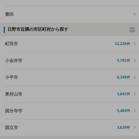
豊田
日野市近隣の市区町村から探す
町田市
12,226
件
小金井市
5,791
件
小平市
6,349
件
東村山市
3,841
件
国分寺市
5,484
件
国立市
3,630
件