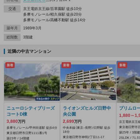
交通
京王電鉄京王線/百草園駅 徒歩10分
多摩モノレール/程久保駅 徒歩20分
多摩モノレール/高幡不動駅 徒歩14分
築年月
1989年3月
総階数
3階建
近隣の中古マンション
新着
新着
新着
ニューロシティブリーズ
ライオンズヒルズ日野中
プリムロ
コートD棟
央公園
1,880～1,
3,880
2,699
万円
万円
京王電鉄京王線
東京都日野市百草
多摩モノレール/甲州街道駅 徒歩4分
中央本線（東京--長野）/日野駅 徒歩
18分
築25年 / 3階建
東京都日野市日野1111番1号
東京都日野市神明2丁目11-17
2SLDK / 71.
築23年 / 14階建