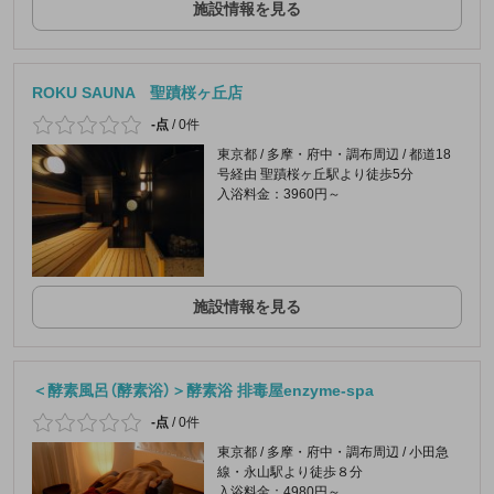
施設情報を見る
ROKU SAUNA 聖蹟桜ヶ丘店
-点
/
0件
東京都 / 多摩・府中・調布周辺 / 都道18
号経由 聖蹟桜ヶ丘駅より徒歩5分
入浴料金：3960円～
施設情報を見る
＜酵素風呂（酵素浴）＞酵素浴 排毒屋enzyme-spa
-点
/
0件
東京都 / 多摩・府中・調布周辺 / 小田急
線・永山駅より徒歩８分
入浴料金：4980円～