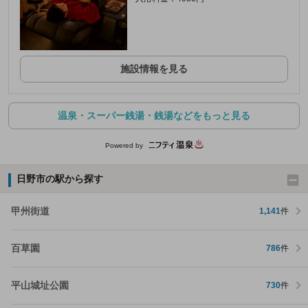
施設情報を見る
温泉・スーパー銭湯・銭湯などをもっと見る
Powered by
日野市の駅から探す
甲州街道
1,141
件
百草園
786
件
平山城址公園
730
件