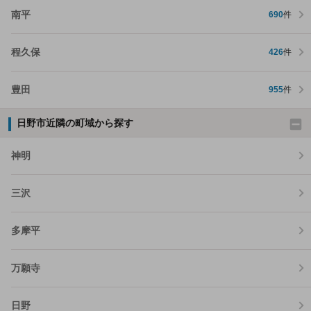
南平
690
件
程久保
426
件
豊田
955
件
日野市近隣の町域から探す
神明
三沢
多摩平
万願寺
日野