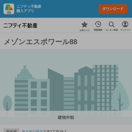
ニフティ不動産
ダウンロード
購入アプリ
カンタン検索
閲覧履歴
マイページ
お気に入り
メゾンエスポワール88
建物外観
所在地
東京都
日野市
三沢1丁目16-1