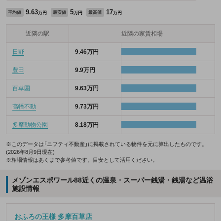
9.63
5
17
平均値
最安値
最高値
万円
万円
万円
近隣の駅
近隣の家賃相場
日野
9.46万円
豊田
9.9万円
百草園
9.63万円
高幡不動
9.73万円
多摩動物公園
8.18万円
※このデータは「ニフティ不動産」に掲載されている物件を元に算出したものです。
(2026年8月9日現在)
※相場情報はあくまで参考値です。目安として活用ください。
メゾンエスポワール88近くの温泉・スーパー銭湯・銭湯など温浴
施設情報
おふろの王様 多摩百草店