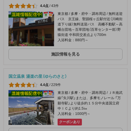
4.4点
/
43件
東京都 / 多摩・府中・調布周辺 / 無料送迎
バス 京王線、聖蹟桜ヶ丘駅付近（川崎街
道下り線）無料送迎バス 高幡不動駅～高
幡台団地～百草団地（百草センター前）野
猿街道 中和田交差点より700m
入浴料金：880円～
施設情報を見る
国立温泉 湯楽の里（ゆらのさと）
4.4点
/
229件
東京都 / 多摩・府中・調布周辺 / ＪＲ南武
線「矢川駅」または、多摩モノレール 「万
願寺駅」より徒歩約１５分中央道国立府
中ＩＣより約1.5㎞
入浴料金：1000円～
クーポンあり