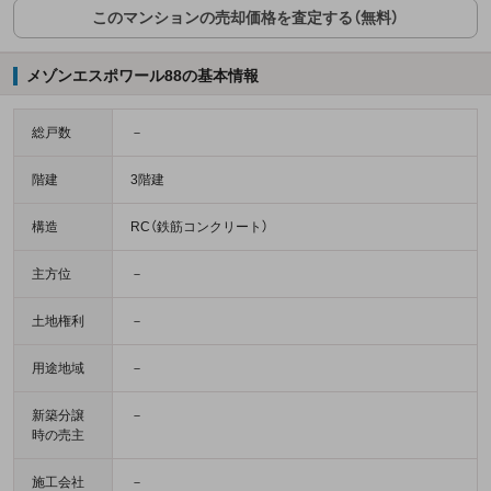
このマンションの売却価格を査定する（無料）
メゾンエスポワール88の基本情報
総戸数
－
階建
3階建
構造
RC（鉄筋コンクリート）
主方位
－
土地権利
－
用途地域
－
新築分譲
－
時の売主
施工会社
－