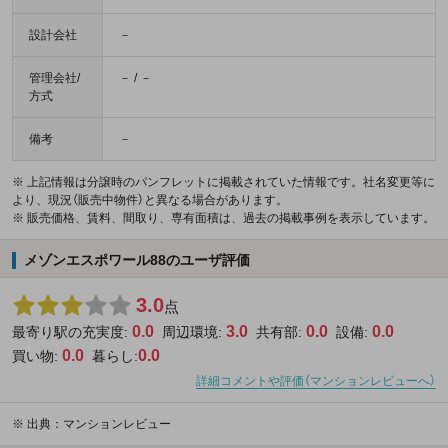
設計会社
－
管理会社/
－ / －
方式
備考
－
※ 上記情報は分譲時のパンフレットに掲載されていた情報です。社名変更等に
より、現況（販売中物件）と異なる場合があります。
※ 販売価格、賃料、間取り、専有面積は、過去の掲載事例を表示しています。
メゾンエスポワール88のユーザ評価
3.0
点
0.0
3.0
0.0
0.0
最寄り駅の充実度:
周辺環境:
共有部:
設備:
0.0
0.0
買い物:
暮らし:
詳細コメントや評価（マンションレビューへ）
※
出典：マンションレビュー