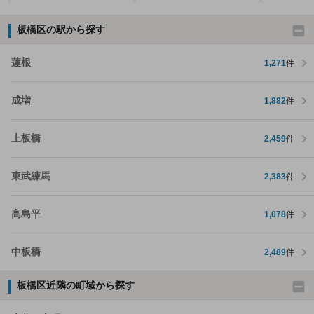
板橋区の駅から探す
蓮根
1,271
件
成増
1,882
件
上板橋
2,459
件
東武練馬
2,383
件
高島平
1,078
件
中板橋
2,489
件
板橋区近隣の町域から探す