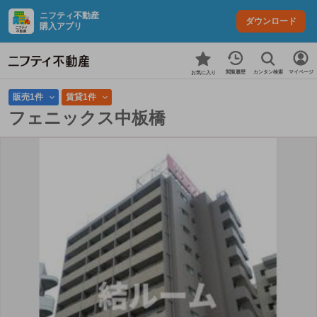
ニフティ不動産
ダウンロード
購入アプリ
カンタン検索
閲覧履歴
マイページ
お気に入り
販売1件
賃貸1件
フェニックス中板橋