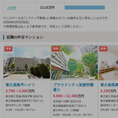
上板橋
13.15万円
※このデータは「ニフティ不動産」に掲載されている物件を元に算出したものです。
(2026年8月9日現在)
※相場情報はあくまで参考値です。目安として活用ください。
近隣の中古マンション
新着
新着
新着
東久高島平ハイツ
プラウドシティ加賀学園
東久南高
通り
2,780～2,980
3,180
万円
万円
9,980～12,480
万円
東京都三田線/高島平駅 徒歩7分
東京都三田線/
東京都板橋区高島平8丁目27-11
東京都板橋区高
埼京線/十条駅 徒歩10分
築50年3ヶ月 / 5階建
築48年2ヶ月 /
東京都板橋区加賀1丁目21-1
1LDK～1SLDK / 54.71㎡
2SLDK / 56.
築10年6ヶ月 / 15階建
3LDK～3SLDK / 74.14～80.79㎡