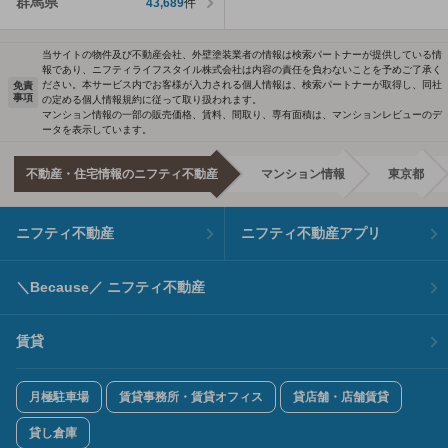
群馬県
43,689
件
当サイトの物件及び不動産会社、外壁塗装業者の情報は検索パートナーが提供している情
報であり、ニフティライフスタイル株式会社は内容の責任を負わないことを予めご了承く
ださい。本サービス内でお客様が入力される個人情報は、検索パートナーが取得し、同社
免責
事項
の定める個人情報規約に従って取り扱われます。
マンション情報の一部の販売価格、賃料、間取り、専有面積は、マンションレビューのデ
ータを表示しています。
不動産・住宅情報のニフティ不動産
マンション情報
東京都
ニフティ不動産
ニフティ不動産アプリ
＼Because／ ニフティ不動産
賃貸
月極駐車場
賃貸事務所・賃貸オフィス
貸店舗・店舗賃貸
貸し倉庫