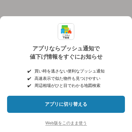
アプリならプッシュ通知で
値下げ情報をすぐにお知らせ
対応機種
個人情報保護ポリシー
利用規約
運営会社
✔️
買い時を逃さない便利なプッシュ通知
ヘルプ・お問い合わせ
採用情報
✔️
高速表示で似た物件も見つけやすい
✔️
周辺相場がひと目でわかる地図検索
アプリに切り替える
©NIFTY Lifestyle Co., Ltd.
Web版をこのまま使う