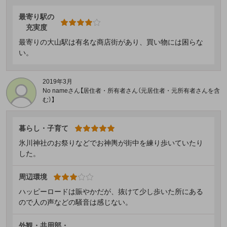
最寄り駅の
充実度
最寄りの大山駅は有名な商店街があり、買い物には困らな
い。
2019年3月
No nameさん【居住者・所有者さん（元居住者・元所有者さんを含
む）】
暮らし・子育て
氷川神社のお祭りなどでお神輿が街中を練り歩いていたり
した。
周辺環境
ハッピーロードは賑やかだが、抜けて少し歩いた所にある
ので人の声などの騒音は感じない。
外観・共用部・