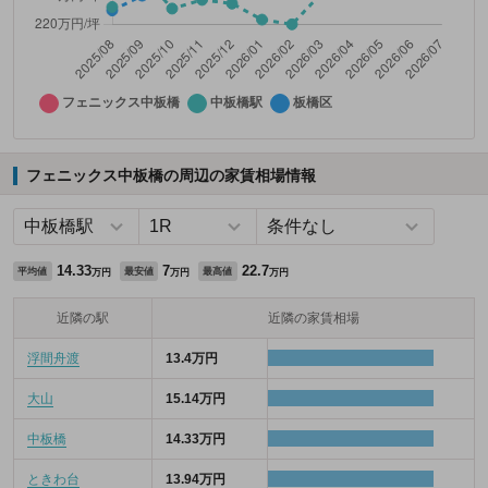
フェニックス中板橋の周辺の家賃相場情報
14.33
7
22.7
平均値
最安値
最高値
万円
万円
万円
近隣の駅
近隣の家賃相場
浮間舟渡
13.4万円
大山
15.14万円
中板橋
14.33万円
ときわ台
13.94万円