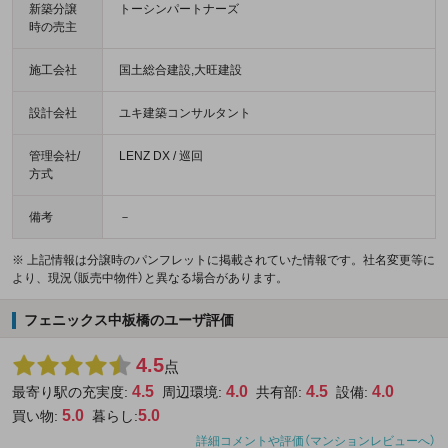
新築分譲
トーシンパートナーズ
時の売主
施工会社
国土総合建設,大旺建設
設計会社
ユキ建築コンサルタント
管理会社/
LENZ DX / 巡回
方式
備考
－
※ 上記情報は分譲時のパンフレットに掲載されていた情報です。社名変更等に
より、現況（販売中物件）と異なる場合があります。
フェニックス中板橋のユーザ評価
4.5
点
4.5
4.0
4.5
4.0
最寄り駅の充実度:
周辺環境:
共有部:
設備:
5.0
5.0
買い物:
暮らし:
詳細コメントや評価（マンションレビューへ）