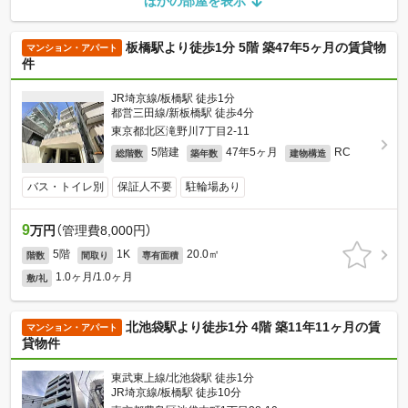
ほかの部屋を表示
板橋駅より徒歩1分 5階 築47年5ヶ月の賃貸物
マンション・アパート
件
JR埼京線/板橋駅 徒歩1分
都営三田線/新板橋駅 徒歩4分
東京都北区滝野川7丁目2-11
5階建
47年5ヶ月
RC
総階数
築年数
建物構造
バス・トイレ別
保証人不要
駐輪場あり
9
万円
（管理費8,000円）
5階
1K
20.0㎡
階数
間取り
専有面積
1.0ヶ月/1.0ヶ月
敷/礼
北池袋駅より徒歩1分 4階 築11年11ヶ月の賃
マンション・アパート
貸物件
東武東上線/北池袋駅 徒歩1分
JR埼京線/板橋駅 徒歩10分