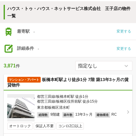
ハウス・トゥ・ハウス・ネットサービス株式会社 王子店の物件
一覧
最寄駅
-
変更する
詳細条件
-
変更する
3,871
件
板橋本町駅より徒歩1分 7階 築13年3ヶ月の賃
マンション・アパート
貸物件
都営三田線/板橋本町駅 徒歩1分
都営三田線/板橋区役所前駅 徒歩15分
東京都板橋区清水町
9階建
13年3ヶ月
RC
総階数
築年数
建物構造
オートロック
保証人不要
コンロ2口以上