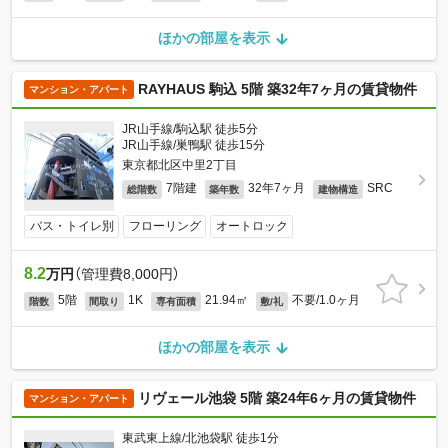
ほかの部屋を表示
RAYHAUS 駒込 5階 築32年7ヶ月の賃貸物件
マンション・アパート
JR山手線/駒込駅 徒歩5分
JR山手線/巣鴨駅 徒歩15分
東京都北区中里2丁目
7階建
32年7ヶ月
SRC
総階数
築年数
建物構造
バス・トイレ別
フローリング
オートロック
8.2
万円
（管理費8,000円）
5階
1K
21.94㎡
不要/1.0ヶ月
階数
間取り
専有面積
敷/礼
ほかの部屋を表示
リヴェール池袋 5階 築24年6ヶ月の賃貸物件
マンション・アパート
東武東上線/北池袋駅 徒歩1分