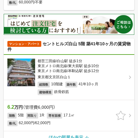
60,000円/不要
敷/礼
セントヒルズ白山 5階 築41年10ヶ月の賃貸物
マンション・アパート
件
都営三田線/白山駅 徒歩1分
東京メトロ南北線/東大前駅 徒歩10分
東京メトロ南北線/本駒込駅 徒歩12分
東京都文京区白山１
10階建
41年10ヶ月
総階数
築年数
鉄骨鉄筋
建物構造
6.2
万円
（管理費6,000円）
5階
1R
17.1㎡
階数
間取り
専有面積
62,000円/62,000円
敷/礼
ほかの部屋を表示