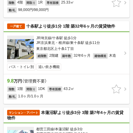
4階
1R
25.33㎡
階数
間取り
専有面積
98,000円/98,000円
敷/礼
十条駅より徒歩1分 1階 築32年6ヶ月の賃貸物件
一戸建て
JR埼京線/十条駅 徒歩1分
JR京浜東北・根岸線/東十条駅 徒歩11分
東京都北区上十条1丁目
2階建
32年6ヶ月
木造
総階数
築年数
建物構造
バス・トイレ別
追い炊き機能
9.8
万円
（管理費不要）
1階
1DK
43.2㎡
階数
間取り
専有面積
1.0ヶ月/1.0ヶ月
敷/礼
本蓮沼駅より徒歩3分 3階 築7年4ヶ月の賃貸
マンション・アパート
物件
都営三田線/本蓮沼駅 徒歩3分