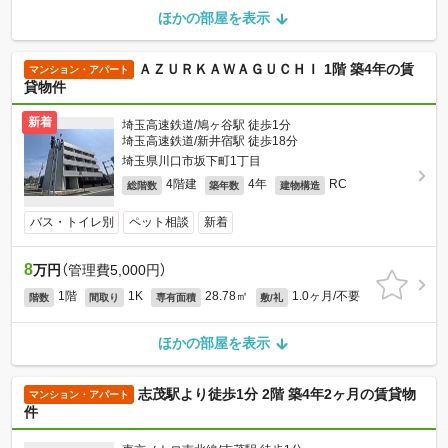
ほかの部屋を表示
ＡＺＵＲＫＡＷＡＧＵＣＨＩ 1階 築4年の賃
マンション・アパート
貸物件
新着
埼玉高速鉄道/鳩ヶ谷駅 徒歩1分
埼玉高速鉄道/新井宿駅 徒歩18分
埼玉県川口市坂下町1丁目
4階建
4年
RC
総階数
築年数
建物構造
バス・トイレ別
ペット相談
新着
8
万円
（管理費5,000円）
1階
1K
28.78㎡
1.0ヶ月/不要
階数
間取り
専有面積
敷/礼
ほかの部屋を表示
志茂駅より徒歩1分 2階 築4年2ヶ月の賃貸物
マンション・アパート
件