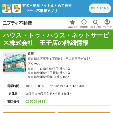
有名不動産サイトまとめて検索
詳しくは
こちら
ニフティ不動産アプリ
カンタン検索
閲覧履歴
マイページ
お気に入り
ハウス・トゥ・ハウス・ネットサービ
ス株式会社 王子店の詳細情報
住所
東京都北区王子１丁目9-1 不二家王子ビル1F
アクセス
東京メトロ南北線/王子 徒歩2分
東京都荒川線/王子駅前 徒歩3分
東京都荒川線/飛鳥山 徒歩10分
営業時間
10:00～18:30、1月〜3月（9：30〜18：30）
定休日
火曜日or水曜日（1月〜3月は無休）
電話番号
03-5959-0888