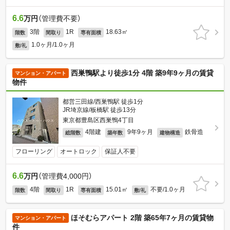
6.6
万円
（管理費不要）
3階
1R
18.63㎡
階数
間取り
専有面積
1.0ヶ月/1.0ヶ月
敷/礼
西巣鴨駅より徒歩1分 4階 築9年9ヶ月の賃貸
マンション・アパート
物件
都営三田線/西巣鴨駅 徒歩1分
JR埼京線/板橋駅 徒歩13分
東京都豊島区西巣鴨4丁目
4階建
9年9ヶ月
鉄骨造
総階数
築年数
建物構造
フローリング
オートロック
保証人不要
6.6
万円
（管理費4,000円）
4階
1R
15.01㎡
不要/1.0ヶ月
階数
間取り
専有面積
敷/礼
ほそむらアパート 2階 築65年7ヶ月の賃貸物
マンション・アパート
件