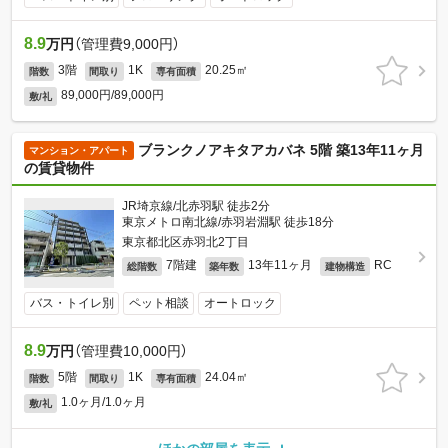
8.9
万円
（管理費9,000円）
3階
1K
20.25㎡
階数
間取り
専有面積
89,000円/89,000円
敷/礼
ブランクノアキタアカバネ 5階 築13年11ヶ月
マンション・アパート
の賃貸物件
JR埼京線/北赤羽駅 徒歩2分
東京メトロ南北線/赤羽岩淵駅 徒歩18分
東京都北区赤羽北2丁目
7階建
13年11ヶ月
RC
総階数
築年数
建物構造
バス・トイレ別
ペット相談
オートロック
8.9
万円
（管理費10,000円）
5階
1K
24.04㎡
階数
間取り
専有面積
1.0ヶ月/1.0ヶ月
敷/礼