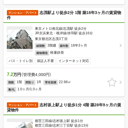
志茂駅より徒歩2分 1階 築18年3ヶ月の賃貸物
マンション・アパート
件
東京メトロ南北線/志茂駅 徒歩2分
JR京浜東北・根岸線/赤羽駅 徒歩16分
東京都北区志茂3丁目
3階建
18年3ヶ月
総階数
築年数
軽量鉄骨
建物構造
バス・トイレ別
保証人不要
インターネット対応
7.2
万円
（管理費4,000円）
1階
1R
22.98㎡
階数
間取り
専有面積
1.0ヶ月/1.0ヶ月
敷/礼
志村坂上駅より徒歩1分 4階 築28年9ヶ月の賃
マンション・アパート
貸物件
都営三田線/志村坂上駅 徒歩1分
都営三田線/志村三丁目駅 徒歩13分