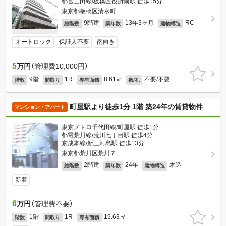
都営三田線/板橋区役所前駅 徒歩15分
東京都板橋区清水町
9階建
13年3ヶ月
RC
総階数
築年数
建物構造
オートロック
保証人不要
南向き
5
万円
（管理費10,000円）
9階
1R
8.61㎡
不要/不要
階数
間取り
専有面積
敷/礼
町屋駅より徒歩1分 1階 築24年の賃貸物件
マンション・アパート
東京メトロ千代田線/町屋駅 徒歩1分
都電荒川線/荒川七丁目駅 徒歩4分
京成本線/新三河島駅 徒歩13分
東京都荒川区荒川７
2階建
24年
木造
総階数
築年数
建物構造
新着
6
万円
（管理費不要）
1階
1R
19.63㎡
階数
間取り
専有面積