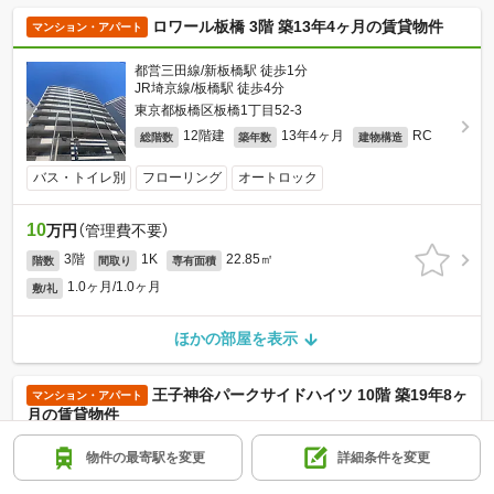
ロワール板橋 3階 築13年4ヶ月の賃貸物件
マンション・アパート
都営三田線/新板橋駅 徒歩1分
JR埼京線/板橋駅 徒歩4分
東京都板橋区板橋1丁目52-3
12階建
13年4ヶ月
RC
総階数
築年数
建物構造
バス・トイレ別
フローリング
オートロック
10
万円
（管理費不要）
3階
1K
22.85㎡
階数
間取り
専有面積
1.0ヶ月/1.0ヶ月
敷/礼
ほかの部屋を表示
王子神谷パークサイドハイツ 10階 築19年8ヶ
マンション・アパート
月の賃貸物件
東京メトロ南北線/王子神谷駅 徒歩1分
物件の最寄駅を変更
詳細条件を変更
JR京浜東北・根岸線/東十条駅 徒歩12分