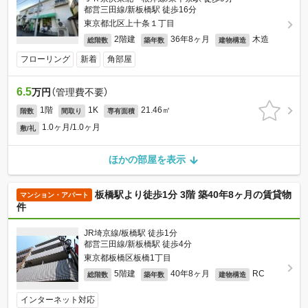
都営三田線/新板橋駅 徒歩16分
東京都北区上十条１丁目
2階建
36年8ヶ月
木造
総階数
築年数
建物構造
フローリング
新着
角部屋
6.5
万円
（管理費不要）
1階
1K
21.46㎡
階数
間取り
専有面積
1.0ヶ月/1.0ヶ月
敷/礼
ほかの部屋を表示
板橋駅より徒歩1分 3階 築40年8ヶ月の賃貸物
マンション・アパート
件
JR埼京線/板橋駅 徒歩1分
都営三田線/新板橋駅 徒歩4分
東京都板橋区板橋1丁目
5階建
40年8ヶ月
RC
総階数
築年数
建物構造
インターネット対応