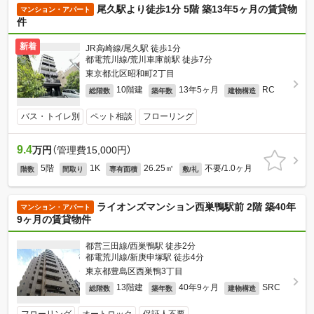
尾久駅より徒歩1分 5階 築13年5ヶ月の賃貸物
マンション・アパート
件
新着
JR高崎線/尾久駅 徒歩1分
都電荒川線/荒川車庫前駅 徒歩7分
東京都北区昭和町2丁目
10階建
13年5ヶ月
RC
総階数
築年数
建物構造
バス・トイレ別
ペット相談
フローリング
9.4
万円
（管理費15,000円）
5階
1K
26.25㎡
不要/1.0ヶ月
階数
間取り
専有面積
敷/礼
ライオンズマンション西巣鴨駅前 2階 築40年
マンション・アパート
9ヶ月の賃貸物件
都営三田線/西巣鴨駅 徒歩2分
都電荒川線/新庚申塚駅 徒歩4分
東京都豊島区西巣鴨3丁目
13階建
40年9ヶ月
SRC
総階数
築年数
建物構造