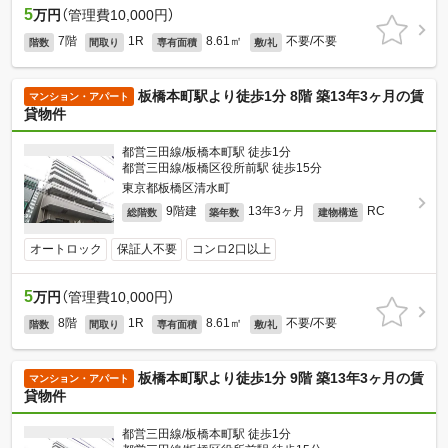
5
万円
（管理費10,000円）
7階
1R
8.61㎡
不要/不要
階数
間取り
専有面積
敷/礼
板橋本町駅より徒歩1分 8階 築13年3ヶ月の賃
マンション・アパート
貸物件
都営三田線/板橋本町駅 徒歩1分
都営三田線/板橋区役所前駅 徒歩15分
東京都板橋区清水町
9階建
13年3ヶ月
RC
総階数
築年数
建物構造
オートロック
保証人不要
コンロ2口以上
5
万円
（管理費10,000円）
8階
1R
8.61㎡
不要/不要
階数
間取り
専有面積
敷/礼
板橋本町駅より徒歩1分 9階 築13年3ヶ月の賃
マンション・アパート
貸物件
都営三田線/板橋本町駅 徒歩1分