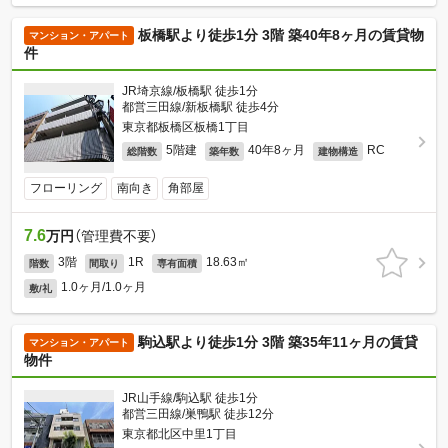
板橋駅より徒歩1分 3階 築40年8ヶ月の賃貸物
マンション・アパート
件
JR埼京線/板橋駅 徒歩1分
都営三田線/新板橋駅 徒歩4分
東京都板橋区板橋1丁目
5階建
40年8ヶ月
RC
総階数
築年数
建物構造
フローリング
南向き
角部屋
7.6
万円
（管理費不要）
3階
1R
18.63㎡
階数
間取り
専有面積
1.0ヶ月/1.0ヶ月
敷/礼
駒込駅より徒歩1分 3階 築35年11ヶ月の賃貸
マンション・アパート
物件
JR山手線/駒込駅 徒歩1分
都営三田線/巣鴨駅 徒歩12分
東京都北区中里1丁目