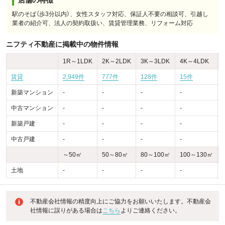
店舗の特徴
駅のそば（歩3分以内）、女性スタッフ対応、保証人不要の相談可、引越し
業者の紹介可、法人の契約取扱い、賃貸管理業務、リフォーム対応
ニフティ不動産に掲載中の物件情報
1R～1LDK
2K～2LDK
3K～3LDK
4K～4LDK
賃貸
2,949件
777件
128件
15件
新築マンション
-
-
-
-
-
中古マンション
-
-
-
-
-
新築戸建
-
-
-
-
-
中古戸建
-
-
-
-
-
～50㎡
50～80㎡
80～100㎡
100～130㎡
土地
-
-
-
-
-
不動産会社情報の精度向上にご協力をお願いいたします。不動産会
社情報に誤りがある場合は
こちら
よりご連絡ください。