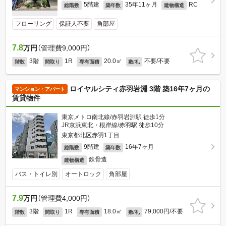
5階建
35年11ヶ月
RC
総階数
築年数
建物構造
フローリング
保証人不要
角部屋
7.8
万円
（管理費9,000円）
3階
1R
20.0㎡
不要/不要
階数
間取り
専有面積
敷/礼
ロイヤルシティ赤羽岩淵 3階 築16年7ヶ月の
マンション・アパート
賃貸物件
東京メトロ南北線/赤羽岩淵駅 徒歩1分
JR京浜東北・根岸線/赤羽駅 徒歩10分
東京都北区赤羽1丁目
9階建
16年7ヶ月
総階数
築年数
鉄骨造
建物構造
バス・トイレ別
オートロック
角部屋
7.9
万円
（管理費4,000円）
3階
1R
18.0㎡
79,000円/不要
階数
間取り
専有面積
敷/礼