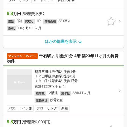
フローリング
オートロック
保証人不要
9.8
万円
（管理費不要）
2階
1R
38.05㎡
階数
間取り
専有面積
1.0ヶ月/1.0ヶ月
敷/礼
ほかの部屋を表示
千石駅より徒歩1分 4階 築23年11ヶ月の賃貸
マンション・アパート
物件
都営三田線/千石駅 徒歩1分
ＪＲ山手線/巣鴨駅 徒歩8分
ＪＲ山手線/駒込駅 徒歩17分
東京都文京区千石４
12階建
23年11ヶ月
総階数
築年数
鉄骨鉄筋
建物構造
バス・トイレ別
フローリング
新着
9.8
万円
（管理費6,000円）