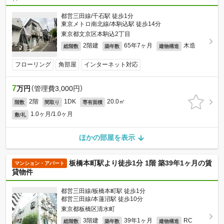
都営三田線/千石駅 徒歩1分
東京メトロ南北線/本駒込駅 徒歩14分
東京都文京区本駒込2丁目
2階建
65年7ヶ月
木造
総階数
築年数
建物構造
フローリング
角部屋
インターネット対応
7
万円
（管理費3,000円）
2階
1DK
20.0㎡
階数
間取り
専有面積
1.0ヶ月/1.0ヶ月
敷/礼
ほかの部屋を表示
板橋本町駅より徒歩1分 1階 築39年1ヶ月の賃
マンション・アパート
貸物件
都営三田線/板橋本町駅 徒歩1分
都営三田線/本蓮沼駅 徒歩10分
東京都板橋区清水町
3階建
39年1ヶ月
RC
総階数
築年数
建物構造