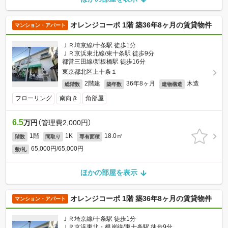
オレンジコーポ 1階 築36年8ヶ月の賃貸物件
マンション・アパート
ＪＲ埼京線/十条駅 徒歩1分
ＪＲ京浜東北線/東十条駅 徒歩9分
都営三田線/新板橋駅 徒歩16分
東京都北区上十条１
2階建
36年8ヶ月
木造
総階数
築年数
建物構造
フローリング
南向き
角部屋
6.5
万円
（管理費2,000円）
1階
1K
18.0㎡
階数
間取り
専有面積
65,000円/65,000円
敷/礼
ほかの部屋を表示
オレンジコーポ 1階 築36年8ヶ月の賃貸物件
マンション・アパート
ＪＲ埼京線/十条駅 徒歩1分
ＪＲ京浜東北・根岸線/東十条駅 徒歩9分