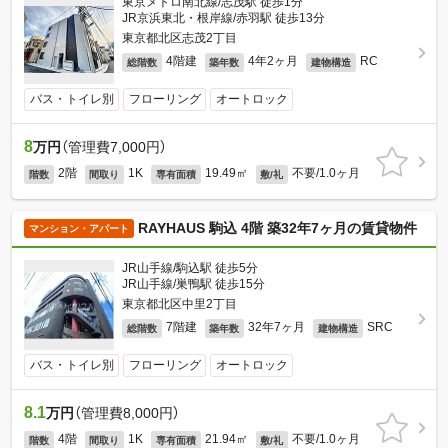
東京メトロ南北線/志茂駅 徒歩1分
JR京浜東北・根岸線/赤羽駅 徒歩13分
東京都北区志茂2丁目
4階建
4年2ヶ月
RC
総階数
築年数
建物構造
バス・トイレ別
フローリング
オートロック
8
万円
（管理費7,000円）
2階
1K
19.49㎡
不要/1.0ヶ月
階数
間取り
専有面積
敷/礼
RAYHAUS 駒込 4階 築32年7ヶ月の賃貸物件
マンション・アパート
JR山手線/駒込駅 徒歩5分
JR山手線/巣鴨駅 徒歩15分
東京都北区中里2丁目
7階建
32年7ヶ月
SRC
総階数
築年数
建物構造
バス・トイレ別
フローリング
オートロック
8.1
万円
（管理費8,000円）
4階
1K
21.94㎡
不要/1.0ヶ月
階数
間取り
専有面積
敷/礼