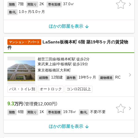
7階
2K
37.0㎡
階数
間取り
専有面積
1.0ヶ月/1.0ヶ月
敷/礼
ほかの部屋を表示
LaSante板橋本町 6階 築19年5ヶ月の賃貸物
マンション・アパート
件
都営三田線/板橋本町駅 徒歩2分
東武東上線/中板橋駅 徒歩19分
東京都板橋区大和町
12階建
19年5ヶ月
RC
総階数
築年数
建物構造
バス・トイレ別
オートロック
コンロ2口以上
9.3
万円
（管理費12,000円）
6階
1K
19.78㎡
不要/不要
階数
間取り
専有面積
敷/礼
ほかの部屋を表示