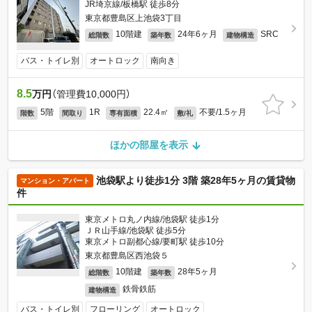
JR埼京線/板橋駅 徒歩8分
東京都豊島区上池袋3丁目
10階建
24年6ヶ月
SRC
総階数
築年数
建物構造
バス・トイレ別
オートロック
南向き
8.5
万円
（管理費10,000円）
5階
1R
22.4㎡
不要/1.5ヶ月
階数
間取り
専有面積
敷/礼
ほかの部屋を表示
池袋駅より徒歩1分 3階 築28年5ヶ月の賃貸物
マンション・アパート
件
東京メトロ丸ノ内線/池袋駅 徒歩1分
ＪＲ山手線/池袋駅 徒歩5分
東京メトロ副都心線/要町駅 徒歩10分
東京都豊島区西池袋５
10階建
28年5ヶ月
総階数
築年数
鉄骨鉄筋
建物構造
バス・トイレ別
フローリング
オートロック