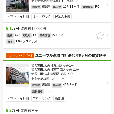
東京都豊島区池袋本町1丁目38-10
9階建
11年11ヶ月
RC
総階数
築年数
建物構造
バス・トイレ別
オートロック
保証人不要
9.1
万円
（管理費12,000円）
4階
1K
22.01㎡
階数
間取り
専有面積
1.0ヶ月/1.0ヶ月
敷/礼
ユニーブル高城 7階 築45年8ヶ月の賃貸物件
マンション・アパート
都営三田線/志村坂上駅 徒歩1分
都営三田線/志村三丁目駅 徒歩11分
都営三田線/本蓮沼駅 徒歩14分
東京都板橋区志村１丁目
8階建
45年8ヶ月
総階数
築年数
ＳＲＣ
建物構造
バス・トイレ別
フローリング
角部屋
9.2
万円
（管理費不要）