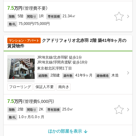
7.5
万円
（管理費不要）
5階
1R
21.34㎡
階数
間取り
専有面積
75,000円/75,000円
敷/礼
クアドリフォリオ北赤羽 2階 築41年9ヶ月の
マンション・アパート
賃貸物件
JR埼京線/北赤羽駅 徒歩1分
JR埼京線/浮間舟渡駅 徒歩18分
東京都北区浮間1丁目
2階建
41年9ヶ月
木造
総階数
築年数
建物構造
フローリング
保証人不要
南向き
7.5
万円
（管理費5,000円）
2階
2K
25.0㎡
階数
間取り
専有面積
1.0ヶ月/1.0ヶ月
敷/礼
ほかの部屋を表示