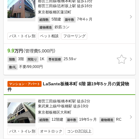
都営三田線/板橋本町駅 徒歩13分
都営三田線/志村坂上駅 徒歩16分
東京都板橋区蓮沼町
5階建
7年4ヶ月
総階数
築年数
鉄筋コン
建物構造
バス・トイレ別
ペット相談
フローリング
9.9
万円
（管理費5,000円）
3階
1K
25.59㎡
階数
間取り
専有面積
不要/99,000円
敷/礼
LaSante板橋本町 6階 築19年5ヶ月の賃貸物
マンション・アパート
件
都営三田線/板橋本町駅 徒歩2分
東武東上線/中板橋駅 徒歩19分
東京都板橋区大和町
12階建
19年5ヶ月
RC
総階数
築年数
建物構造
バス・トイレ別
オートロック
コンロ2口以上