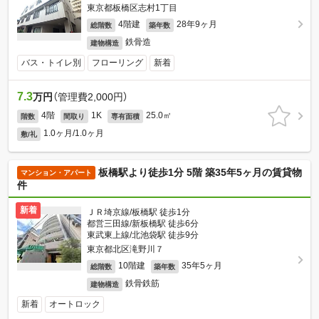
東京都板橋区志村1丁目
4階建
28年9ヶ月
総階数
築年数
鉄骨造
建物構造
バス・トイレ別
フローリング
新着
7.3
万円
（管理費2,000円）
4階
1K
25.0㎡
階数
間取り
専有面積
1.0ヶ月/1.0ヶ月
敷/礼
板橋駅より徒歩1分 5階 築35年5ヶ月の賃貸物
マンション・アパート
件
新着
ＪＲ埼京線/板橋駅 徒歩1分
都営三田線/新板橋駅 徒歩6分
東武東上線/北池袋駅 徒歩9分
東京都北区滝野川７
10階建
35年5ヶ月
総階数
築年数
鉄骨鉄筋
建物構造
新着
オートロック