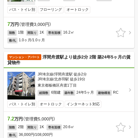
バス・トイレ別
フローリング
オートロック
7
万円
（管理費3,000円）
1階
1K
16.2㎡
階数
間取り
専有面積
1.0ヶ月/1.0ヶ月
敷/礼
浮間舟渡駅より徒歩2分 2階 築24年5ヶ月の賃
マンション・アパート
貸物件
JR埼京線/浮間舟渡駅 徒歩2分
JR埼京線/北赤羽駅 徒歩19分
東京都板橋区舟渡1丁目
6階建
24年5ヶ月
RC
総階数
築年数
建物構造
バス・トイレ別
オートロック
インターネット対応
7.2
万円
（管理費5,000円）
2階
1K
20.6㎡
階数
間取り
専有面積
36,000円/108,000円
敷/礼