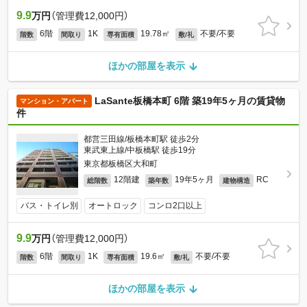
9.9
万円
（管理費12,000円）
6階
1K
19.78㎡
不要/不要
階数
間取り
専有面積
敷/礼
ほかの部屋を表示
LaSante板橋本町 6階 築19年5ヶ月の賃貸物
マンション・アパート
件
都営三田線/板橋本町駅 徒歩2分
東武東上線/中板橋駅 徒歩19分
東京都板橋区大和町
12階建
19年5ヶ月
RC
総階数
築年数
建物構造
バス・トイレ別
オートロック
コンロ2口以上
9.9
万円
（管理費12,000円）
6階
1K
19.6㎡
不要/不要
階数
間取り
専有面積
敷/礼
ほかの部屋を表示