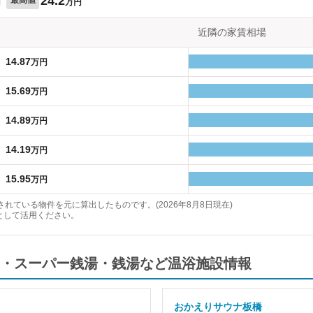
24.2
円
万円
近隣の家賃相場
14.87
万円
15.69
万円
14.89
万円
14.19
万円
15.95
万円
れている物件を元に算出したものです。(2026年8月8日現在)
として活用ください。
・スーパー銭湯・銭湯など温浴施設情報
おかえりサウナ板橋