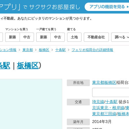
ィ不動産。あなたにピッタリのマンションが見つかります。
マンションを買う
一戸建てを買う
建てる
新築
中古
新築
中古
土地
不動産会社
調べる
ション情報
東京都
板橋区
十条駅
フェリオ稲荷台の詳細情報
条駅
｜
板橋区
）
東京都
板橋区
稲荷台2
所在地
埼京線
/
十条駅
徒歩1
交通
京浜東北・根岸線
/
東京都三田線
/
板橋
2014年3月
築年月