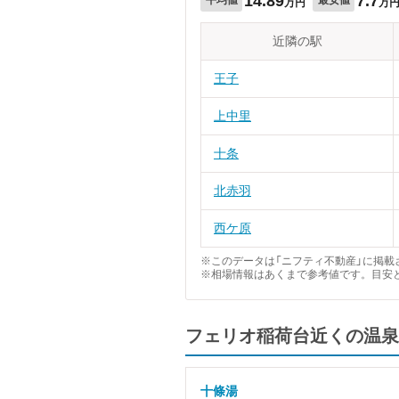
14.89
7.7
万円
万
近隣の駅
王子
上中里
十条
北赤羽
西ケ原
※このデータは「ニフティ不動産」に掲載さ
※相場情報はあくまで参考値です。目安
フェリオ稲荷台近くの温泉
十條湯