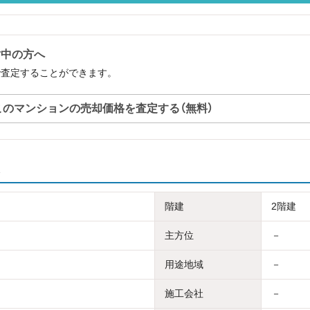
討中の方へ
で査定することができます。
このマンションの売却価格を査定する（無料）
階建
2階建
主方位
－
用途地域
－
施工会社
－