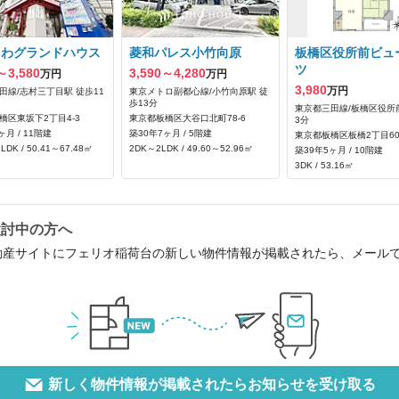
さわグランドハウス
菱和パレス小竹向原
板橋区役所前ビュ
ツ
～3,580
3,590～4,280
万円
万円
3,980
万円
田線/志村三丁目駅 徒歩11
東京メトロ副都心線/小竹向原駅 徒
歩13分
東京都三田線/板橋区役所
橋区東坂下2丁目4-3
東京都板橋区大谷口北町78-6
3分
ヶ月 / 11階建
築30年7ヶ月 / 5階建
東京都板橋区板橋2丁目60
LDK / 50.41～67.48㎡
2DK～2LDK / 49.60～52.96㎡
築39年5ヶ月 / 10階建
3DK / 53.16㎡
検討中の方へ
動産サイトにフェリオ稲荷台の新しい物件情報が掲載されたら、メール
新しく物件情報が掲載されたらお知らせを受け取る