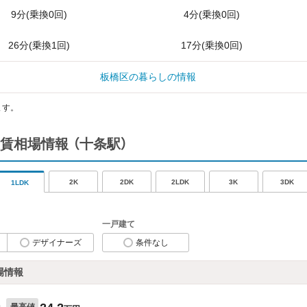
9分(乗換0回)
4分(乗換0回)
26分(乗換1回)
17分(乗換0回)
板橋区の暮らしの情報
ます。
賃相場情報
（十条駅）
2K
2DK
2LDK
3K
3DK
1LDK
一戸建て
デザイナーズ
条件なし
場情報
最高値