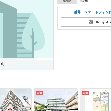
2階建
総階数
携帯・スマートフォン
URLをス
外観
新着
新着