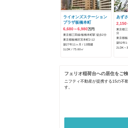
ライオンズステーション
あず
プラザ板橋本町
2,150
6,680～6,980
万円
東京都三
分
東京都三田線/板橋本町駅 徒歩2分
東京都板
東京都板橋区宮本町2-12
築52年1
築27年11ヶ月 / 13階建
2LDK～3
1LDK / 75.60㎡
フェリオ稲荷台への居住をご
ニフティ不動産が提携する15の不
す。