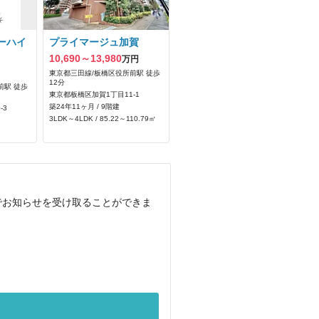
ーハイ
プライマージュ加賀
10,690～13,980
万円
東京都三田線/板橋区役所前駅 徒歩
12分
前駅 徒歩
東京都板橋区加賀1丁目11-1
築24年11ヶ月 / 9階建
-3
3LDK～4LDK / 85.22～110.79㎡
でお知らせを受け取ることができま