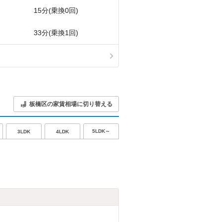
15分(乗換0回)
33分(乗換1回)
板橋区の家賃相場に切り替える
5LDK～
3LDK
4LDK