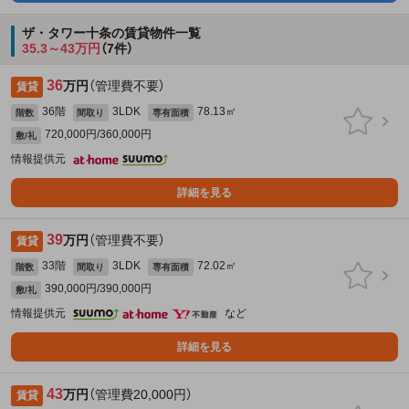
ザ・タワー十条の賃貸物件一覧
35.3～43万円
（7件）
36
万円
（管理費不要）
賃貸
36階
3LDK
78.13㎡
階数
間取り
専有面積
720,000円/360,000円
敷/礼
情報提供元
詳細を見る
39
万円
（管理費不要）
賃貸
33階
3LDK
72.02㎡
階数
間取り
専有面積
390,000円/390,000円
敷/礼
情報提供元
など
詳細を見る
43
万円
（管理費20,000円）
賃貸