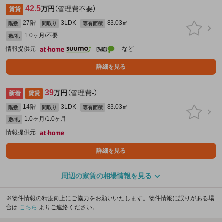
42.5
万円
（管理費不要）
賃貸
27階
3LDK
83.03㎡
階数
間取り
専有面積
1.0ヶ月/不要
敷/礼
情報提供元
など
詳細を見る
39
万円
（管理費-）
新着
賃貸
14階
3LDK
83.03㎡
階数
間取り
専有面積
1.0ヶ月/1.0ヶ月
敷/礼
情報提供元
詳細を見る
周辺の家賃の相場情報を見る
※物件情報の精度向上にご協力をお願いいたします。物件情報に誤りがある場
合は
こちら
よりご連絡ください。