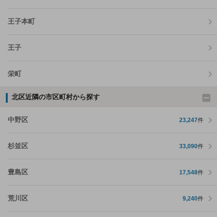
王子本町
王子
栄町
北区近隣の市区町村から探す
中野区
23,247
件
杉並区
33,090
件
豊島区
17,548
件
荒川区
9,240
件