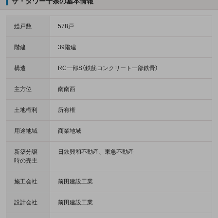
ザ・タワー十条の基本情報
総戸数
578戸
階建
39階建
構造
RC一部S（鉄筋コンクリート一部鉄骨）
主方位
南南西
土地権利
所有権
用途地域
商業地域
新築分譲
日鉄興和不動産、東急不動産
時の売主
施工会社
前田建設工業
設計会社
前田建設工業