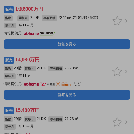
1億6000万円
販売
-
2LDK
72.11m²（21.81坪）（壁芯）
階数
間取り
専有面積
1年11ヶ月
築年月
情報提供元
詳細を見る
14,980万円
販売
29階
2LDK
76.73m²
階数
間取り
専有面積
1年11ヶ月
築年月
情報提供元
など
詳細を見る
15,480万円
販売
29階
2LDK
76.73m²
階数
間取り
専有面積
1年10ヶ月
築年月