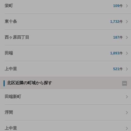
栄町
109
件
東十条
1,732
件
西ヶ原四丁目
187
件
田端
1,893
件
上中里
521
件
北区近隣の町域から探す
田端新町
浮間
上中里