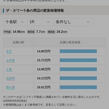
※ 所要時間は日中平常時の目安時間となります。
ザ・タワー十条の周辺の家賃相場情報
14.98
7.7
24.2
平均値
最安値
最高値
万円
万円
万円
近隣の駅
近隣の家賃相場
王子
14.89万円
上中里
15.73万円
十条
14.98万円
北赤羽
14.13万円
西ケ原
16.01万円
※このデータは「ニフティ不動産」に掲載されている物件を元に算出したものです。
(2026年8月9日現在)
※相場情報はあくまで参考値です。目安として活用ください。