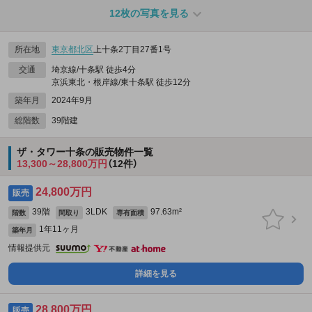
12枚の写真を見る
所在地
東京都
北区
上十条2丁目27番1号
交通
埼京線/十条駅 徒歩4分
京浜東北・根岸線/東十条駅 徒歩12分
築年月
2024年9月
総階数
39階建
ザ・タワー十条の販売物件一覧
13,300～28,800万円
（12件）
24,800万円
販売
39階
3LDK
97.63m²
階数
間取り
専有面積
1年11ヶ月
築年月
情報提供元
詳細を見る
28,800万円
販売