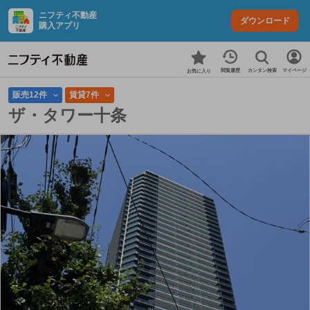
ニフティ不動産
ダウンロード
購入アプリ
カンタン検索
閲覧履歴
マイページ
お気に入り
販売12件
賃貸7件
ザ・タワー十条