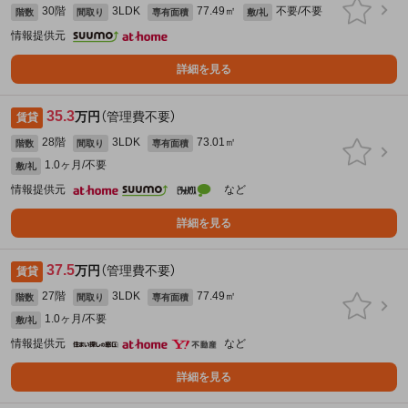
30階
3LDK
77.49㎡
不要/不要
階数
間取り
専有面積
敷/礼
情報提供元
詳細を見る
35.3
万円
（管理費不要）
賃貸
28階
3LDK
73.01㎡
階数
間取り
専有面積
1.0ヶ月/不要
敷/礼
情報提供元
など
詳細を見る
37.5
万円
（管理費不要）
賃貸
27階
3LDK
77.49㎡
階数
間取り
専有面積
1.0ヶ月/不要
敷/礼
情報提供元
など
詳細を見る