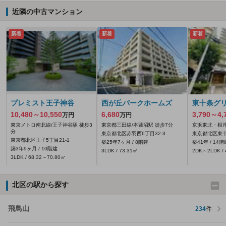
近隣の中古マンション
新着
新着
新着
プレミスト王子神谷
西が丘パークホームズ
東十条グ
10,480～10,550
6,680
3,790～4,
万円
万円
東京メトロ南北線/王子神谷駅 徒歩3
東京都三田線/本蓮沼駅 徒歩7分
京浜東北・根岸
分
東京都北区赤羽西6丁目32-3
東京都北区東十
東京都北区王子5丁目21-1
築25年7ヶ月 / 8階建
築41年 / 14階
築3年9ヶ月 / 10階建
3LDK / 73.31㎡
2DK～2LDK / 
3LDK / 68.32～70.80㎡
北区の駅から探す
飛鳥山
234
件