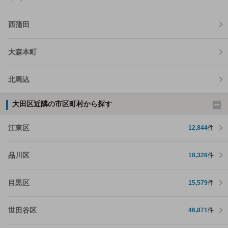
西蒲田
大森本町
北馬込
大田区近隣の市区町村から探す
江東区
12,844
件
品川区
18,328
件
目黒区
15,579
件
世田谷区
46,871
件