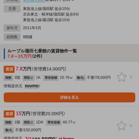
交通
東急池上線/蒲田駅 徒歩10分
京浜東北・根岸線/蒲田駅 徒歩9分
東急池上線/蓮沼駅 徒歩10分
築年月
2011年3月
総階数
8階建
ルーブル蒲田七番館の賃貸物件一覧
7.8～15万円
（2件）
7.8
万円
（管理費14,000円）
賃貸
3階
1K
20.76㎡
不要/78,000円
階数
間取り
専有面積
敷/礼
情報提供元
詳細を見る
15
万円
（管理費20,000円）
賃貸
1階
2DK
40.77㎡
階数
間取り
専有面積
不要/150,000円
敷/礼
情報提供元