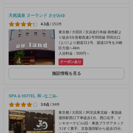
天然温泉 ヌーランド さがみゆ
4.3点
/
151件
東京都 / 大田区 / 京浜急行本線 雑色駅よ
り徒歩3分首都高速1号羽田線 羽田出口
（上り）より都道311号、国道15号を川崎
区方面へ4km
入浴料金：500円～
クーポンあり
施設情報を見る
SPA & HOTEL 和 -なごみ-
3.9点
/
34件
東京都 / 大田区 / JR京浜東北線・東急線
蒲田駅西口下車徒歩1分。西口右手、ド
ンキホーテビル(旧・東急プラザアネック
ス)すぐ裏手。京急蒲田駅から徒歩15分。