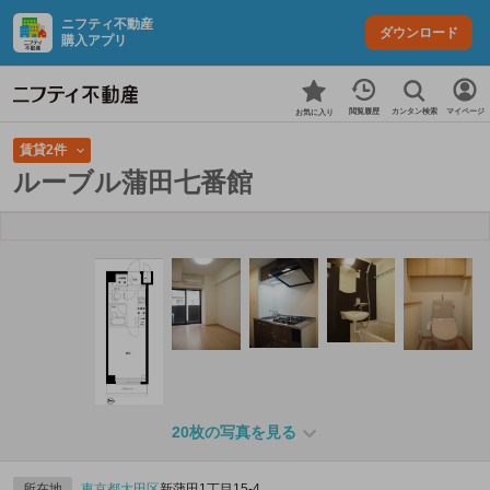
ニフティ不動産
ダウンロード
購入アプリ
カンタン検索
閲覧履歴
マイページ
お気に入り
賃貸2件
ルーブル蒲田七番館
20枚の写真を見る
所在地
東京都
大田区
新蒲田1丁目15-4