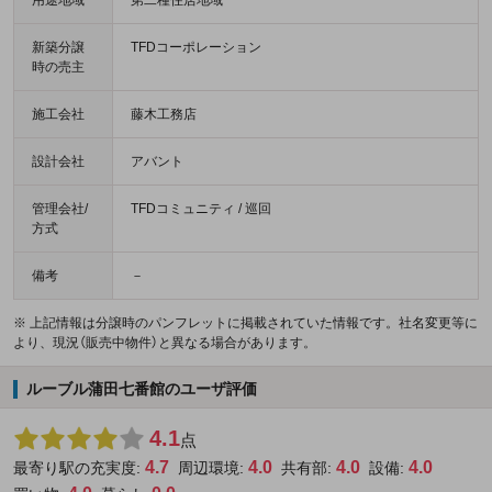
新築分譲
TFDコーポレーション
時の売主
施工会社
藤木工務店
設計会社
アバント
管理会社/
TFDコミュニティ / 巡回
方式
備考
－
※ 上記情報は分譲時のパンフレットに掲載されていた情報です。社名変更等に
より、現況（販売中物件）と異なる場合があります。
ルーブル蒲田七番館のユーザ評価
4.1
点
4.7
4.0
4.0
4.0
最寄り駅の充実度:
周辺環境:
共有部:
設備: