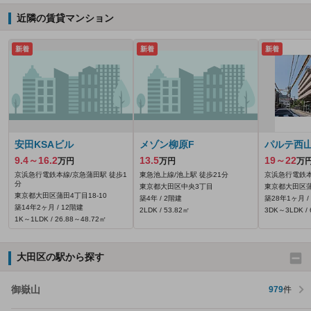
近隣の賃貸マンション
新着
新着
新着
安田KSAビル
メゾン柳原F
パルテ西
9.4～16.2
13.5
19～22
万円
万円
万
京浜急行電鉄本線/京急蒲田駅 徒歩1
東急池上線/池上駅 徒歩21分
京浜急行電鉄本
分
東京都大田区中央3丁目
東京都大田区蒲
東京都大田区蒲田4丁目18-10
築4年 / 2階建
築28年1ヶ月 /
築14年2ヶ月 / 12階建
2LDK / 53.82㎡
3DK～3LDK / 
1K～1LDK / 26.88～48.72㎡
大田区の駅から探す
御嶽山
979
件