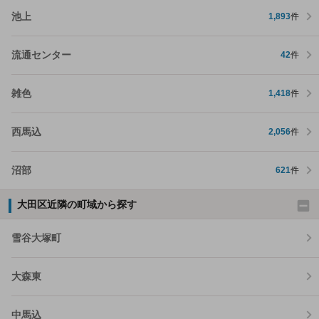
池上
1,893
件
流通センター
42
件
雑色
1,418
件
西馬込
2,056
件
沼部
621
件
大田区近隣の町域から探す
雪谷大塚町
大森東
中馬込