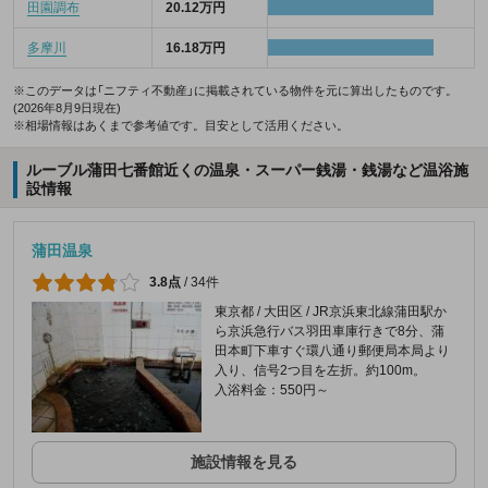
田園調布
20.12万円
多摩川
16.18万円
※このデータは「ニフティ不動産」に掲載されている物件を元に算出したものです。
(2026年8月9日現在)
※相場情報はあくまで参考値です。目安として活用ください。
ルーブル蒲田七番館近くの温泉・スーパー銭湯・銭湯など温浴施
設情報
蒲田温泉
3.8点
/
34件
東京都 / 大田区 / JR京浜東北線蒲田駅か
ら京浜急行バス羽田車庫行きで8分、蒲
田本町下車すぐ環八通り郵便局本局より
入り、信号2つ目を左折。約100m。
入浴料金：550円～
施設情報を見る