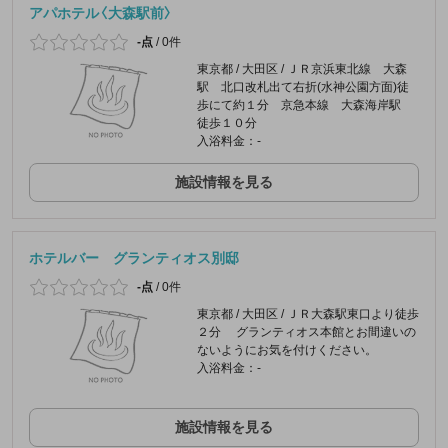
アパホテル〈大森駅前〉
-点
/
0件
東京都 / 大田区 / ＪＲ京浜東北線 大森
駅 北口改札出て右折(水神公園方面)徒
歩にて約１分 京急本線 大森海岸駅
徒歩１０分
入浴料金：-
施設情報を見る
ホテルバー グランティオス別邸
-点
/
0件
東京都 / 大田区 / ＪＲ大森駅東口より徒歩
２分 グランティオス本館とお間違いの
ないようにお気を付けください。
入浴料金：-
施設情報を見る