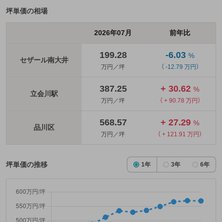
坪単価の相場
2026年07月
前年比
199.28
-6.03
%
セザール南大井
万円／坪
（ -12.79 万円）
387.25
+ 30.62
%
立会川駅
万円／坪
（ + 90.78 万円）
568.57
+ 27.29
%
品川区
万円／坪
（ + 121.91 万円）
坪単価の推移
1年
3年
6年