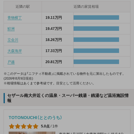
近隣の駅
近隣の家賃相場
青物横丁
19.11万円
鮫洲
19.47万円
立会川
18.26万円
大森海岸
17.33万円
戸越
20.81万円
※このデータは「ニフティ不動産」に掲載されている物件を元に算出したものです。
(2026年8月9日現在)
※相場情報はあくまで参考値です。目安として活用ください。
セザール南大井近くの温泉・スーパー銭湯・銭湯など温浴施設情
報
TOTONOUCHI（ととのうち）
5.0点
/
1件