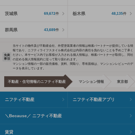
茨城県
栃木県
69,672
件
48,135
件
群馬県
43,689
件
当サイトの物件及び不動産会社、外壁塗装業者の情報は検索パートナーが提供している情
報であり、ニフティライフスタイル株式会社は内容の責任を負わないことを予めご了承く
ださい。本サービス内でお客様が入力される個人情報は、検索パートナーが取得し、同社
免責
事項
の定める個人情報規約に従って取り扱われます。
マンション情報の一部の販売価格、賃料、間取り、専有面積は、マンションレビューのデ
ータを表示しています。
不動産・住宅情報のニフティ不動産
マンション情報
東京都
ニフティ不動産
ニフティ不動産アプリ
＼Because／ ニフティ不動産
賃貸