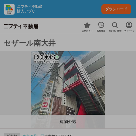
ニフティ不動産
ダウンロード
購入アプリ
カンタン検索
閲覧履歴
マイページ
お気に入り
セザール南大井
建物外観