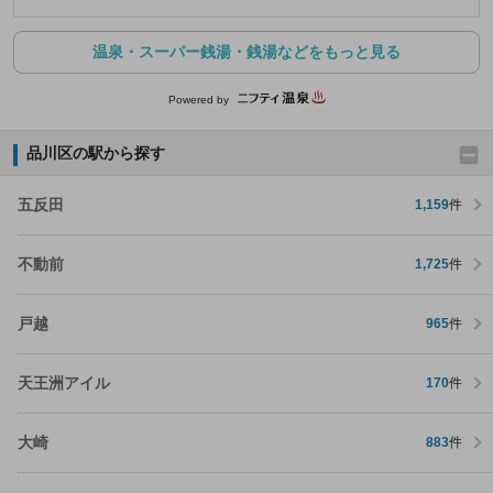
温泉・スーパー銭湯・銭湯などをもっと見る
Powered by
品川区の駅から探す
五反田
1,159
件
不動前
1,725
件
戸越
965
件
天王洲アイル
170
件
大崎
883
件