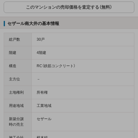
このマンションの売却価格を査定する（無料）
セザール南大井の基本情報
総戸数
30戸
階建
4階建
構造
RC（鉄筋コンクリート）
主方位
－
土地権利
所有権
用途地域
工業地域
新築分譲
セザール
時の売主
施工会社
植木組