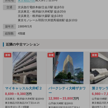
所在地
東京都
品川区
南大井1丁目10-6
交通
京浜急行電鉄本線/立会川駅 徒歩5分
京浜東北・根岸線/大井町駅 徒歩20分
京浜東北・根岸線/大森駅 徒歩18分
東京モノレール羽田/大井競馬場前駅 徒歩10分
築年月
1989年5月
総階数
4階建
近隣の中古マンション
新着
新着
新着
マイキャッスル大井町２
パークシティ大崎ザタワ
第２サン
ー
8,699～9,380
6,980～7,
万円
12,980～33,800
万円
京浜東北・根岸線/大井町駅 徒歩9分
山手線/大崎駅
東京都品川区南品川4丁目14-15
東京都品川区大
山手線/大崎駅 徒歩8分
築31年10ヶ月 / 6階建
築43年7ヶ月 /
東京都品川区北品川5丁目3-1