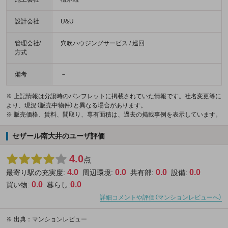
設計会社
U&U
管理会社/
穴吹ハウジングサービス / 巡回
方式
備考
－
※ 上記情報は分譲時のパンフレットに掲載されていた情報です。社名変更等に
より、現況（販売中物件）と異なる場合があります。
※ 販売価格、賃料、間取り、専有面積は、過去の掲載事例を表示しています。
セザール南大井のユーザ評価
4.0
点
4.0
0.0
0.0
0.0
最寄り駅の充実度:
周辺環境:
共有部:
設備:
0.0
0.0
買い物:
暮らし:
詳細コメントや評価（マンションレビューへ）
※
出典：マンションレビュー