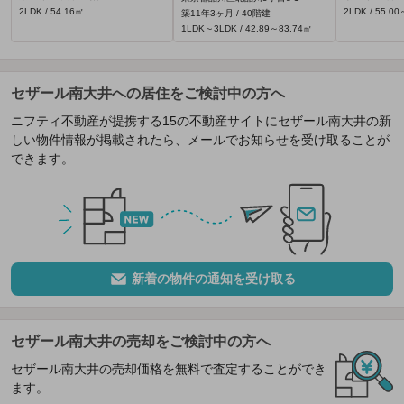
2LDK / 54.16㎡
2LDK / 55.0
築11年3ヶ月 / 40階建
1LDK～3LDK / 42.89～83.74㎡
セザール南大井への居住をご検討中の方へ
ニフティ不動産が提携する15の不動産サイトにセザール南大井の新
しい物件情報が掲載されたら、メールでお知らせを受け取ることが
できます。
新着の物件の通知を受け取る
セザール南大井の売却をご検討中の方へ
セザール南大井の売却価格を無料で査定することができ
ます。