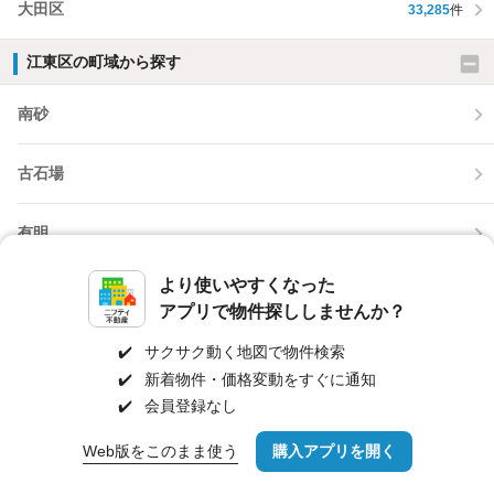
大田区
33,285
件
江東区の町域から探す
南砂
古石場
有明
より使いやすくなった
枝川
アプリで物件探ししませんか？
東雲
✔️
サクサク動く地図で物件検索
✔️
新着物件・価格変動をすぐに通知
✔️
会員登録なし
石島
Web版をこのまま使う
購入アプリを開く
路線・駅を変更
詳細条件を変更
当サイトの物件及び不動産会社、外壁塗装業者の情報は検索パートナーが提供している情