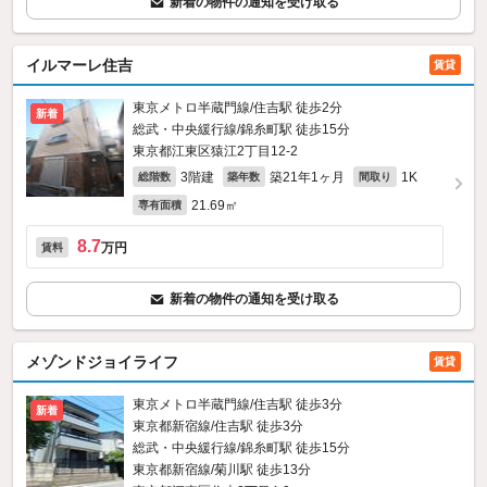
新着の物件の通知を受け取る
イルマーレ住吉
賃貸
東京メトロ半蔵門線/住吉駅 徒歩2分
新着
総武・中央緩行線/錦糸町駅 徒歩15分
東京都江東区猿江2丁目12-2
3階建
築21年1ヶ月
1K
総階数
築年数
間取り
21.69㎡
専有面積
8.7
万円
賃料
新着の物件の通知を受け取る
メゾンドジョイライフ
賃貸
東京メトロ半蔵門線/住吉駅 徒歩3分
新着
東京都新宿線/住吉駅 徒歩3分
総武・中央緩行線/錦糸町駅 徒歩15分
東京都新宿線/菊川駅 徒歩13分