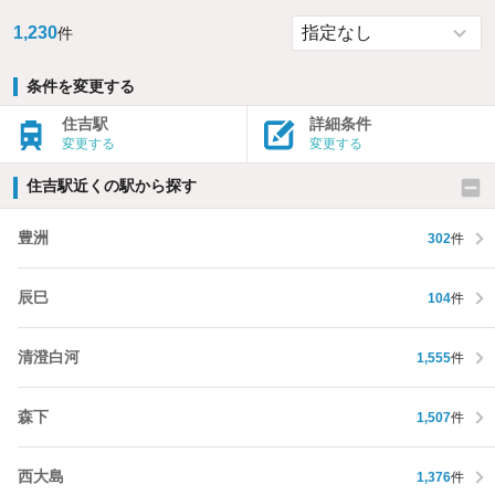
1,230
件
条件を変更する
住吉駅
詳細条件
変更する
変更する
住吉駅近くの駅から探す
豊洲
302
件
辰巳
104
件
清澄白河
1,555
件
森下
1,507
件
西大島
1,376
件