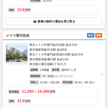
24.54㎡
専有面積
10.8
万円
賃料
新着の物件の通知を受け取る
メイツ深川住吉
販売
賃貸
東京メトロ半蔵門線/住吉駅 徒歩10分
東京都新宿線/住吉駅 徒歩8分
東京メトロ半蔵門線/清澄白河駅 徒歩14分
東京都新宿線/菊川駅 徒歩14分
東京都江東区扇橋1丁目21-5
15階建
築6年7ヶ月
総階数
築年数
RC（鉄筋コンクリート）
建物構造
2LDK～3SLDK
59.41～80.16㎡
間取り
専有面積
11,000～16,480
万円
販売価格
33.6
万円
賃料