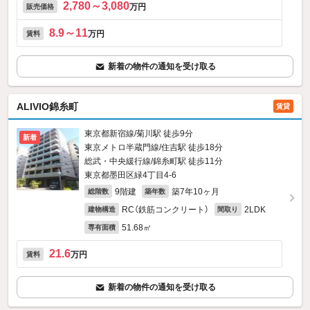
2,780～3,080
万円
販売価格
8.9～11
万円
賃料
新着の物件の通知を受け取る
ALIVIO錦糸町
賃貸
東京都新宿線/菊川駅 徒歩9分
新着
東京メトロ半蔵門線/住吉駅 徒歩18分
総武・中央緩行線/錦糸町駅 徒歩11分
東京都墨田区緑4丁目4-6
9階建
築7年10ヶ月
総階数
築年数
RC（鉄筋コンクリート）
2LDK
建物構造
間取り
51.68㎡
専有面積
21.6
万円
賃料
新着の物件の通知を受け取る