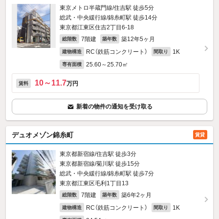
東京メトロ半蔵門線/住吉駅 徒歩5分
総武・中央緩行線/錦糸町駅 徒歩14分
東京都江東区住吉2丁目6-18
7階建
築12年5ヶ月
総階数
築年数
RC（鉄筋コンクリート）
1K
建物構造
間取り
25.60～25.70㎡
専有面積
10～11.7
万円
賃料
新着の物件の通知を受け取る
デュオメゾン錦糸町
賃貸
東京都新宿線/住吉駅 徒歩3分
東京都新宿線/菊川駅 徒歩15分
総武・中央緩行線/錦糸町駅 徒歩7分
東京都江東区毛利1丁目13
7階建
築6年2ヶ月
総階数
築年数
RC（鉄筋コンクリート）
1K
建物構造
間取り