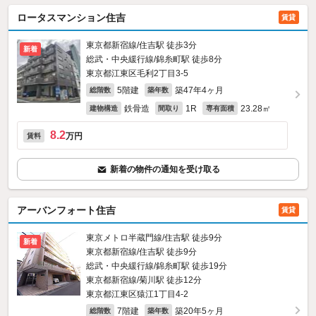
ロータスマンション住吉
賃貸
東京都新宿線/住吉駅 徒歩3分
新着
総武・中央緩行線/錦糸町駅 徒歩8分
東京都江東区毛利2丁目3-5
5階建
築47年4ヶ月
総階数
築年数
鉄骨造
1R
23.28㎡
建物構造
間取り
専有面積
8.2
万円
賃料
新着の物件の通知を受け取る
アーバンフォート住吉
賃貸
東京メトロ半蔵門線/住吉駅 徒歩9分
新着
東京都新宿線/住吉駅 徒歩9分
総武・中央緩行線/錦糸町駅 徒歩19分
東京都新宿線/菊川駅 徒歩12分
東京都江東区猿江1丁目4-2
7階建
築20年5ヶ月
総階数
築年数