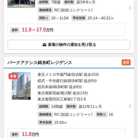
7階建
築3年9ヶ月
総階数
築年数
RC（鉄筋コンクリート）
建物構造
1K～1LDK
25.14～40.22㎡
間取り
専有面積
11.9～17.5
万円
賃料
新着の物件の通知を受け取る
パークアクシス錦糸町レジデンス
賃貸
東京メトロ半蔵門線/住吉駅 徒歩10分
新着
総武・中央緩行線/錦糸町駅 徒歩8分
総武本線/錦糸町駅 徒歩8分
東京都新宿線/菊川駅 徒歩13分
東京都墨田区江東橋1丁目2-6
14階建
築12年11ヶ月
総階数
築年数
RC（鉄筋コンクリート）
1K
建物構造
間取り
25.59㎡
専有面積
11.8
万円
賃料