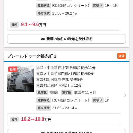
RC（鉄筋コンクリート）
1R～1K
建物構造
間取り
25.56～29.27㎡
専有面積
9.1～9.6
万円
賃料
新着の物件の通知を受け取る
プレールドゥーク錦糸町２
賃貸
総武・中央緩行線/錦糸町駅 徒歩11分
新着
東京メトロ半蔵門線/住吉駅 徒歩8分
東京都新宿線/住吉駅 徒歩8分
東京都江東区毛利2丁目12-8
7階建
築15年11ヶ月
総階数
築年数
RC（鉄筋コンクリート）
1K
建物構造
間取り
21.83～23.14㎡
専有面積
10.2～10.8
万円
賃料