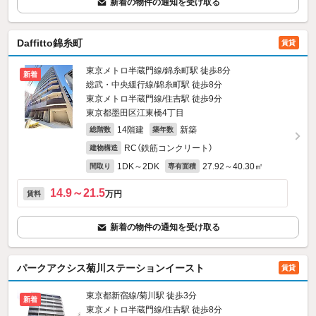
新着の物件の通知を受け取る
Daffitto錦糸町
賃貸
東京メトロ半蔵門線/錦糸町駅 徒歩8分
新着
総武・中央緩行線/錦糸町駅 徒歩8分
東京メトロ半蔵門線/住吉駅 徒歩9分
東京都墨田区江東橋4丁目
14階建
新築
総階数
築年数
RC（鉄筋コンクリート）
建物構造
1DK～2DK
27.92～40.30㎡
間取り
専有面積
14.9～21.5
万円
賃料
新着の物件の通知を受け取る
パークアクシス菊川ステーションイースト
賃貸
東京都新宿線/菊川駅 徒歩3分
新着
東京メトロ半蔵門線/住吉駅 徒歩8分