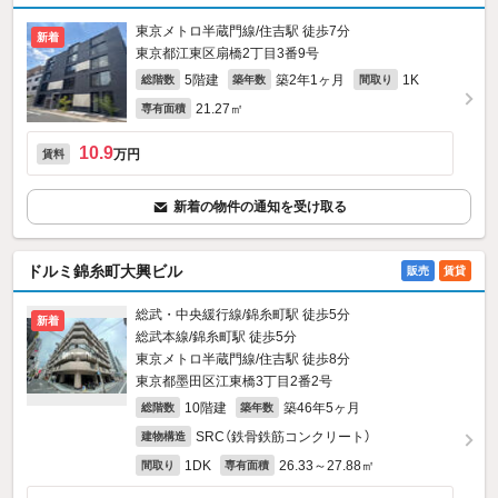
東京メトロ半蔵門線/住吉駅 徒歩7分
新着
東京都江東区扇橋2丁目3番9号
5階建
築2年1ヶ月
1K
総階数
築年数
間取り
21.27㎡
専有面積
10.9
万円
賃料
新着の物件の通知を受け取る
ドルミ錦糸町大興ビル
販売
賃貸
総武・中央緩行線/錦糸町駅 徒歩5分
新着
総武本線/錦糸町駅 徒歩5分
東京メトロ半蔵門線/住吉駅 徒歩8分
東京都墨田区江東橋3丁目2番2号
10階建
築46年5ヶ月
総階数
築年数
SRC（鉄骨鉄筋コンクリート）
建物構造
1DK
26.33～27.88㎡
間取り
専有面積