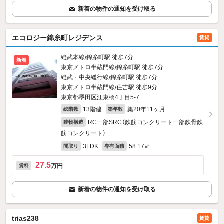
新着の物件の通知を受け取る
エコロジー錦糸町レジデンス
賃貸
総武本線/錦糸町駅 徒歩7分
新着
東京メトロ半蔵門線/錦糸町駅 徒歩7分
総武・中央緩行線/錦糸町駅 徒歩7分
東京メトロ半蔵門線/住吉駅 徒歩9分
東京都墨田区江東橋4丁目5-7
13階建
築20年11ヶ月
総階数
築年数
RC一部SRC（鉄筋コンクリート一部鉄骨鉄
建物構造
筋コンクリート）
3LDK
58.17㎡
間取り
専有面積
27.5
万円
賃料
新着の物件の通知を受け取る
trias238
賃貸