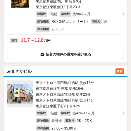
東京都新宿線/菊川駅 徒歩9分
東京都江東区猿江1丁目23-3
8階建
築9年7ヶ月
総階数
築年数
RC（鉄筋コンクリート）
1K
建物構造
間取り
26.85㎡
専有面積
11.7～12.8
万円
賃料
新着の物件の通知を受け取る
みまさかビル
賃貸
東京メトロ半蔵門線/住吉駅 徒歩13分
東京都新宿線/住吉駅 徒歩16分
東京メトロ東西線/木場駅 徒歩23分
東京メトロ東西線/東陽町駅 徒歩14分
東京都江東区千石2丁目9-25
3階建
築42年11ヶ月
総階数
築年数
鉄骨造
2K～2DK
建物構造
間取り
28.00～35.00㎡
専有面積