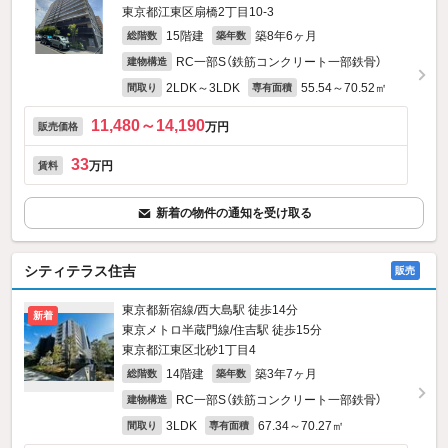
東京都江東区扇橋2丁目10-3
15階建
築8年6ヶ月
総階数
築年数
RC一部S（鉄筋コンクリート一部鉄骨）
建物構造
2LDK～3LDK
55.54～70.52㎡
間取り
専有面積
11,480～14,190
万円
販売価格
33
万円
賃料
新着の物件の通知を受け取る
シティテラス住吉
販売
東京都新宿線/西大島駅 徒歩14分
新着
東京メトロ半蔵門線/住吉駅 徒歩15分
東京都江東区北砂1丁目4
14階建
築3年7ヶ月
総階数
築年数
RC一部S（鉄筋コンクリート一部鉄骨）
建物構造
3LDK
67.34～70.27㎡
間取り
専有面積