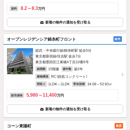
8.2～8.3
万円
賃料
新着の物件の通知を受け取る
オープンレジデンシア錦糸町フロント
販売
総武・中央緩行線/錦糸町駅 徒歩5分
東京都新宿線/住吉駅 徒歩7分
東京都墨田区江東橋4丁目10番6号
15階建
築2年
総階数
築年数
RC（鉄筋コンクリート）
建物構造
1LDK～2LDK
34.09～53.93㎡
間取り
専有面積
5,980～11,400
万円
販売価格
新着の物件の通知を受け取る
コーン東陽町
賃貸