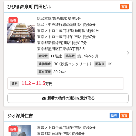
ひびき錦糸町 門田ビル
賃貸
総武本線/錦糸町駅 徒歩5分
新着
総武・中央緩行線/錦糸町駅 徒歩5分
東京メトロ半蔵門線/錦糸町駅 徒歩5分
東京メトロ半蔵門線/住吉駅 徒歩7分
東京都新宿線/菊川駅 徒歩17分
東京都墨田区江東橋3丁目2-5
11階建
築17年5ヶ月
総階数
築年数
RC（鉄筋コンクリート）
1K
建物構造
間取り
30.24㎡
専有面積
11.2～11.5
万円
賃料
新着の物件の通知を受け取る
ジオ深川住吉
販売
賃貸
東京メトロ半蔵門線/住吉駅 徒歩5分
新着
東京都新宿線/住吉駅 徒歩8分