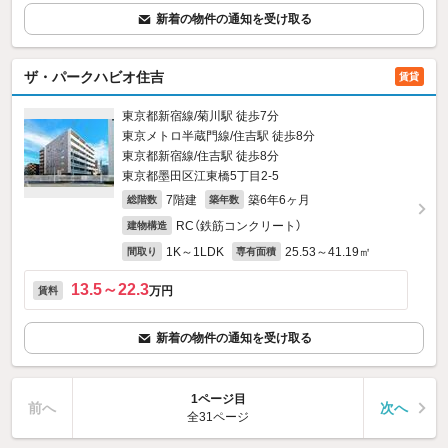
新着の物件の通知を受け取る
ザ・パークハビオ住吉
賃貸
東京都新宿線/菊川駅 徒歩7分
東京メトロ半蔵門線/住吉駅 徒歩8分
東京都新宿線/住吉駅 徒歩8分
東京都墨田区江東橋5丁目2-5
7階建
築6年6ヶ月
総階数
築年数
RC（鉄筋コンクリート）
建物構造
1K～1LDK
25.53～41.19㎡
間取り
専有面積
13.5～22.3
万円
賃料
新着の物件の通知を受け取る
1ページ目
前へ
次へ
全31ページ