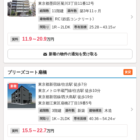
東京都墨田区菊川3丁目11番12号
11階建
築3年11ヶ月
総階数
築年数
RC（鉄筋コンクリート）
建物構造
1R～2LDK
25.28～43.15㎡
間取り
専有面積
11.9～20.9
万円
賃料
新着の物件の通知を受け取る
ブリーズコート扇橋
賃貸
東京都新宿線/住吉駅 徒歩7分
新着
東京メトロ半蔵門線/住吉駅 徒歩10分
東京都新宿線/西大島駅 徒歩19分
東京都江東区扇橋2丁目19番5号
3階建
新築
木造
総階数
築年数
建物構造
1K～2LDK
40.36～54.24㎡
間取り
専有面積
15.5～22.7
万円
賃料