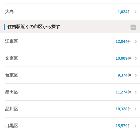
大島
1,024
件
住吉駅近くの市区から探す
江東区
12,844
件
文京区
10,009
件
台東区
9,374
件
墨田区
11,274
件
品川区
18,328
件
目黒区
15,579
件