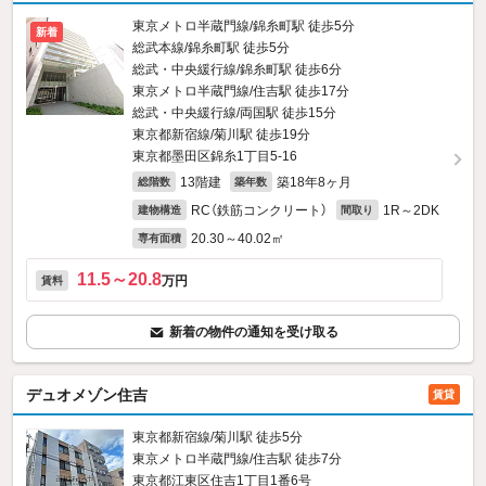
東京メトロ半蔵門線/錦糸町駅 徒歩5分
新着
総武本線/錦糸町駅 徒歩5分
総武・中央緩行線/錦糸町駅 徒歩6分
東京メトロ半蔵門線/住吉駅 徒歩17分
総武・中央緩行線/両国駅 徒歩15分
東京都新宿線/菊川駅 徒歩19分
東京都墨田区錦糸1丁目5-16
13階建
築18年8ヶ月
総階数
築年数
RC（鉄筋コンクリート）
1R～2DK
建物構造
間取り
20.30～40.02㎡
専有面積
11.5～20.8
万円
賃料
新着の物件の通知を受け取る
デュオメゾン住吉
賃貸
東京都新宿線/菊川駅 徒歩5分
東京メトロ半蔵門線/住吉駅 徒歩7分
東京都江東区住吉1丁目1番6号