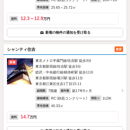
RC（鉄筋コンクリート）
1DK～2K
25.65～25.72㎡
専有面積
12.3～12.9
万円
賃料
新着の物件の通知を受け取る
シャンティ住吉
賃貸
東京メトロ半蔵門線/住吉駅 徒歩3分
新着
東京都新宿線/住吉駅 徒歩3分
総武・中央緩行線/錦糸町駅 徒歩11分
東京都新宿線/菊川駅 徒歩11分
東京都江東区住吉1丁目15-11
7階建
築17年5ヶ月
総階数
築年数
RC（鉄筋コンクリート）
1LDK
建物構造
間取り
40.33㎡
専有面積
14.7
万円
賃料