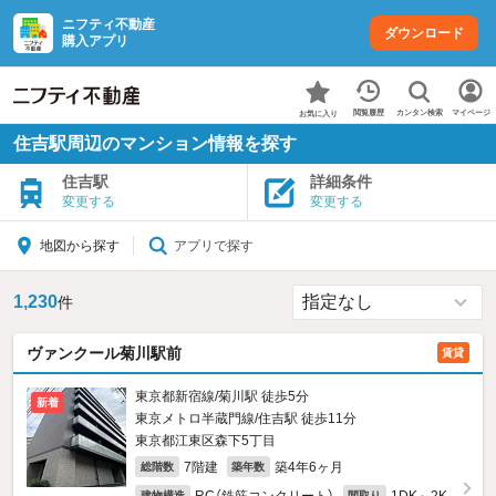
ニフティ不動産
ダウンロード
購入アプリ
カンタン検索
閲覧履歴
マイページ
お気に入り
住吉駅周辺のマンション情報を探す
住吉駅
詳細条件
変更する
変更する
アプリで探す
地図から探す
1,230
件
ヴァンクール菊川駅前
賃貸
東京都新宿線/菊川駅 徒歩5分
新着
東京メトロ半蔵門線/住吉駅 徒歩11分
東京都江東区森下5丁目
7階建
築4年6ヶ月
総階数
築年数
建物構造
間取り