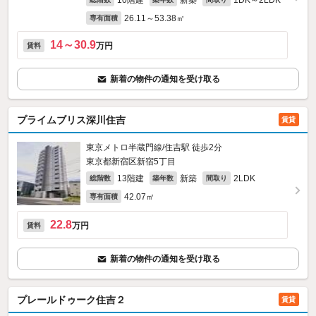
10階建
新築
1DK～2LDK
26.11～53.38㎡
専有面積
14～30.9
万円
賃料
新着の物件の通知を受け取る
プライムブリス深川住吉
賃貸
東京メトロ半蔵門線/住吉駅 徒歩2分
東京都新宿区新宿5丁目
13階建
新築
2LDK
総階数
築年数
間取り
42.07㎡
専有面積
22.8
万円
賃料
新着の物件の通知を受け取る
プレールドゥーク住吉２
賃貸