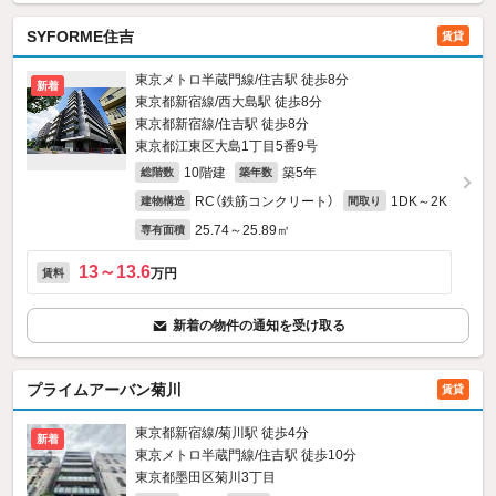
SYFORME住吉
賃貸
東京メトロ半蔵門線/住吉駅 徒歩8分
新着
東京都新宿線/西大島駅 徒歩8分
東京都新宿線/住吉駅 徒歩8分
東京都江東区大島1丁目5番9号
10階建
築5年
総階数
築年数
RC（鉄筋コンクリート）
1DK～2K
建物構造
間取り
25.74～25.89㎡
専有面積
13～13.6
万円
賃料
新着の物件の通知を受け取る
プライムアーバン菊川
賃貸
東京都新宿線/菊川駅 徒歩4分
新着
東京メトロ半蔵門線/住吉駅 徒歩10分
東京都墨田区菊川3丁目