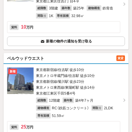
東京都江東区住吉2丁目4-9
3階建
築25年
鉄骨造
総階数
築年数
建物構造
1K
32.98㎡
間取り
専有面積
10
万円
賃料
新着の物件の通知を受け取る
ベルウッドウエスト
賃貸
東京都新宿線/住吉駅 徒歩10分
新着
東京メトロ半蔵門線/住吉駅 徒歩10分
東京都新宿線/菊川駅 徒歩23分
東京メトロ東西線/東陽町駅 徒歩14分
東京都江東区千田5番4号
12階建
築4年7ヶ月
総階数
築年数
RC（鉄筋コンクリート）
2LDK
建物構造
間取り
51.59㎡
専有面積
25
万円
賃料