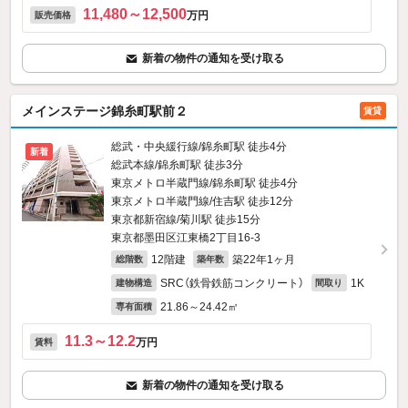
11,480～12,500
万円
販売価格
新着の物件の通知を受け取る
メインステージ錦糸町駅前２
賃貸
総武・中央緩行線/錦糸町駅 徒歩4分
新着
総武本線/錦糸町駅 徒歩3分
東京メトロ半蔵門線/錦糸町駅 徒歩4分
東京メトロ半蔵門線/住吉駅 徒歩12分
東京都新宿線/菊川駅 徒歩15分
東京都墨田区江東橋2丁目16-3
12階建
築22年1ヶ月
総階数
築年数
SRC（鉄骨鉄筋コンクリート）
1K
建物構造
間取り
21.86～24.42㎡
専有面積
11.3～12.2
万円
賃料
新着の物件の通知を受け取る