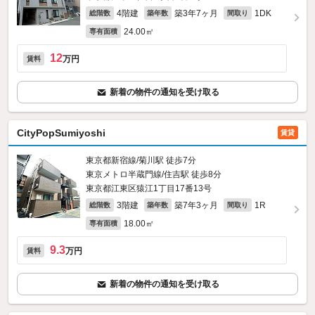
4階建
築3年7ヶ月
1DK
総階数
築年数
間取り
24.00㎡
専有面積
12
万円
賃料
新着の物件の通知を受け取る
CityPopSumiyoshi
賃貸
東京都新宿線/菊川駅 徒歩7分
東京メトロ半蔵門線/住吉駅 徒歩8分
東京都江東区猿江1丁目17番13号
3階建
築7年3ヶ月
1R
総階数
築年数
間取り
18.00㎡
専有面積
9.3
万円
賃料
新着の物件の通知を受け取る