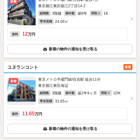
新着
東京都江東区猿江2丁目14-2
3階建
築9年
1K
総階数
築年数
間取り
24.08㎡
専有面積
12
万円
賃料
新着の物件の通知を受け取る
ユヌランコント
賃貸
東京メトロ半蔵門線/住吉駅 徒歩11分
新着
東京都江東区海辺
3階建
築2年9ヶ月
1DK
総階数
築年数
間取り
31.65㎡
専有面積
11.65
万円
賃料
新着の物件の通知を受け取る