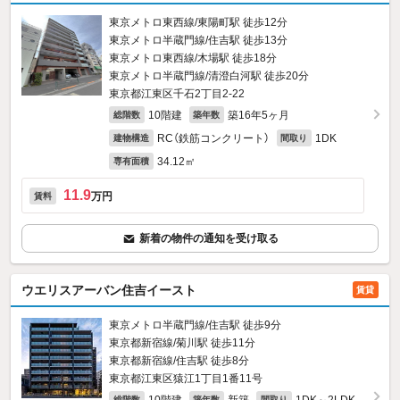
東京メトロ東西線/東陽町駅 徒歩12分
東京メトロ半蔵門線/住吉駅 徒歩13分
東京メトロ東西線/木場駅 徒歩18分
東京メトロ半蔵門線/清澄白河駅 徒歩20分
東京都江東区千石2丁目2-22
10階建
築16年5ヶ月
総階数
築年数
RC（鉄筋コンクリート）
1DK
建物構造
間取り
34.12㎡
専有面積
11.9
万円
賃料
新着の物件の通知を受け取る
ウエリスアーバン住吉イースト
賃貸
東京メトロ半蔵門線/住吉駅 徒歩9分
東京都新宿線/菊川駅 徒歩11分
東京都新宿線/住吉駅 徒歩8分
東京都江東区猿江1丁目1番11号
総階数
築年数
間取り