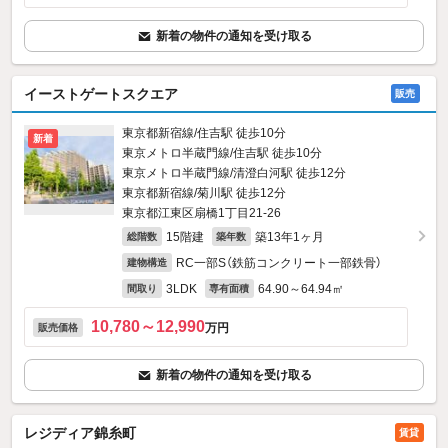
新着の物件の通知を受け取る
イーストゲートスクエア
販売
東京都新宿線/住吉駅 徒歩10分
新着
東京メトロ半蔵門線/住吉駅 徒歩10分
東京メトロ半蔵門線/清澄白河駅 徒歩12分
東京都新宿線/菊川駅 徒歩12分
東京都江東区扇橋1丁目21-26
15階建
築13年1ヶ月
総階数
築年数
RC一部S（鉄筋コンクリート一部鉄骨）
建物構造
3LDK
64.90～64.94㎡
間取り
専有面積
10,780～12,990
万円
販売価格
新着の物件の通知を受け取る
レジディア錦糸町
賃貸