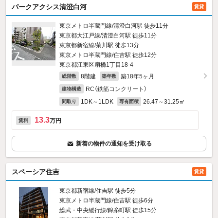
パークアクシス清澄白河
賃貸
東京メトロ半蔵門線/清澄白河駅 徒歩11分
東京都大江戸線/清澄白河駅 徒歩11分
東京都新宿線/菊川駅 徒歩13分
東京メトロ半蔵門線/住吉駅 徒歩12分
東京都江東区扇橋1丁目18-4
8階建
築18年5ヶ月
総階数
築年数
RC（鉄筋コンクリート）
建物構造
1DK～1LDK
26.47～31.25㎡
間取り
専有面積
13.3
万円
賃料
新着の物件の通知を受け取る
スペーシア住吉
賃貸
東京都新宿線/住吉駅 徒歩5分
東京メトロ半蔵門線/住吉駅 徒歩6分
総武・中央緩行線/錦糸町駅 徒歩15分