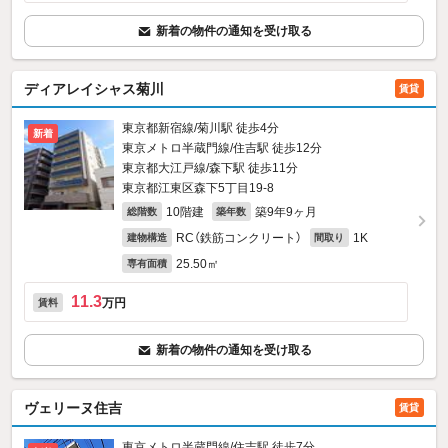
新着の物件の通知を受け取る
ディアレイシャス菊川
賃貸
東京都新宿線/菊川駅 徒歩4分
新着
東京メトロ半蔵門線/住吉駅 徒歩12分
東京都大江戸線/森下駅 徒歩11分
東京都江東区森下5丁目19-8
10階建
築9年9ヶ月
総階数
築年数
RC（鉄筋コンクリート）
1K
建物構造
間取り
25.50㎡
専有面積
11.3
万円
賃料
新着の物件の通知を受け取る
ヴェリーヌ住吉
賃貸
東京メトロ半蔵門線/住吉駅 徒歩7分