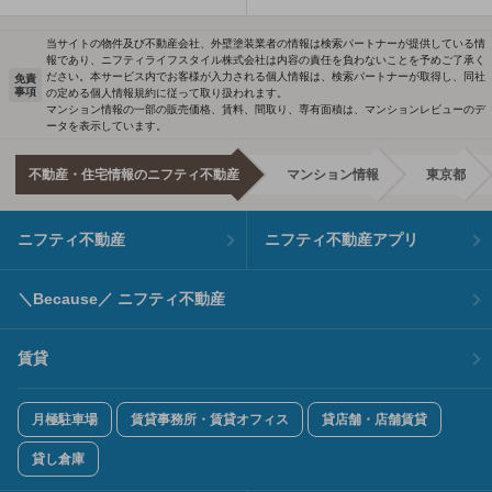
当サイトの物件及び不動産会社、外壁塗装業者の情報は検索パートナーが提供している情
報であり、ニフティライフスタイル株式会社は内容の責任を負わないことを予めご了承く
ださい。本サービス内でお客様が入力される個人情報は、検索パートナーが取得し、同社
免責
事項
の定める個人情報規約に従って取り扱われます。
マンション情報の一部の販売価格、賃料、間取り、専有面積は、マンションレビューのデ
ータを表示しています。
不動産・住宅情報のニフティ不動産
マンション情報
東京都
ニフティ不動産
ニフティ不動産アプリ
＼Because／ ニフティ不動産
賃貸
月極駐車場
賃貸事務所・賃貸オフィス
貸店舗・店舗賃貸
貸し倉庫