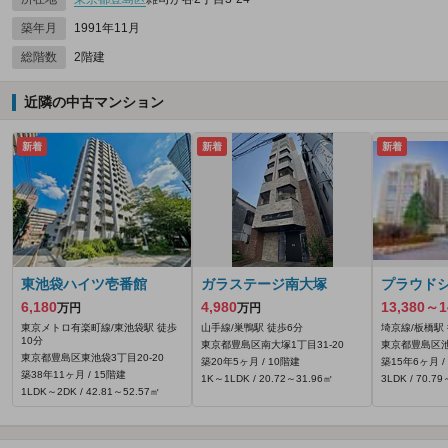
築年月
1991年11月
総階数
2階建
近隣の中古マンション
新着
新着
新着
東池袋ハイツ壱番館
ガラステージ南大塚
プラウド
6,180
4,980
13,380～1
万円
万円
東京メトロ有楽町線/東池袋駅 徒歩
山手線/巣鴨駅 徒歩6分
埼京線/板橋駅
10分
東京都豊島区南大塚1丁目31-20
東京都豊島区池
東京都豊島区東池袋3丁目20-20
築20年5ヶ月 / 10階建
築15年6ヶ月 /
築38年11ヶ月 / 15階建
1K～1LDK / 20.72～31.96㎡
3LDK / 70.7
1LDK～2DK / 42.81～52.57㎡