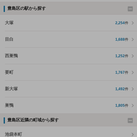
豊島区の駅から探す
大塚
2,254
件
目白
1,688
件
西巣鴨
1,252
件
要町
1,767
件
新大塚
1,492
件
巣鴨
1,805
件
豊島区近隣の町域から探す
池袋本町