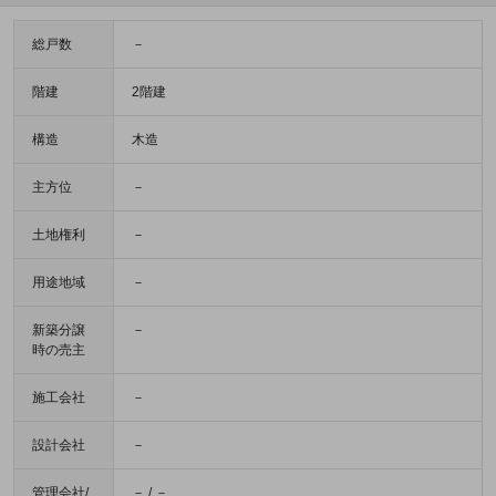
総戸数
－
階建
2階建
構造
木造
主方位
－
土地権利
－
用途地域
－
新築分譲
－
時の売主
施工会社
－
設計会社
－
管理会社/
－ / －