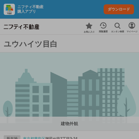
ニフティ不動産
ダウンロード
購入アプリ
カンタン検索
閲覧履歴
マイページ
お気に入り
ユウハイツ目白
建物外観
所在地
東京都
豊島区
雑司が谷2丁目3-24