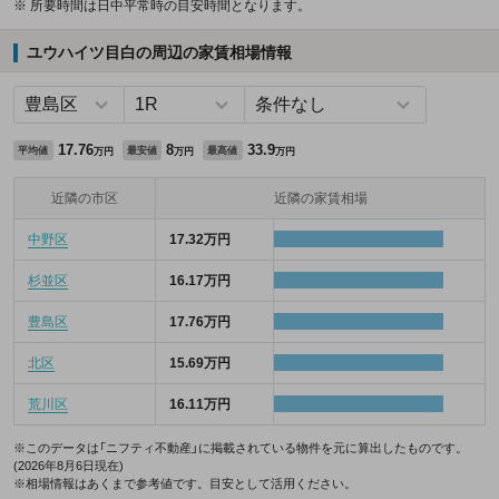
※ 所要時間は日中平常時の目安時間となります。
ユウハイツ目白の周辺の家賃相場情報
17.76
8
33.9
平均値
最安値
最高値
万円
万円
万円
近隣の市区
近隣の家賃相場
中野区
17.32万円
杉並区
16.17万円
豊島区
17.76万円
北区
15.69万円
荒川区
16.11万円
※このデータは「ニフティ不動産」に掲載されている物件を元に算出したものです。
(2026年8月6日現在)
※相場情報はあくまで参考値です。目安として活用ください。