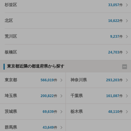
杉並区
33,057
件
北区
16,622
件
荒川区
9,237
件
板橋区
24,703
件
東京都近隣の都道府県から探す
東京都
神奈川県
566,019
件
293,203
件
埼玉県
千葉県
200,822
件
161,087
件
茨城県
栃木県
69,639
件
48,110
件
群馬県
43,649
件