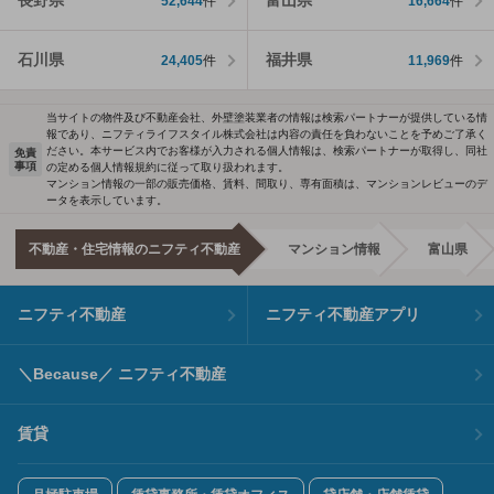
長野県
富山県
52,644
件
16,664
件
石川県
福井県
24,405
件
11,969
件
当サイトの物件及び不動産会社、外壁塗装業者の情報は検索パートナーが提供している情
報であり、ニフティライフスタイル株式会社は内容の責任を負わないことを予めご了承く
ださい。本サービス内でお客様が入力される個人情報は、検索パートナーが取得し、同社
免責
事項
の定める個人情報規約に従って取り扱われます。
マンション情報の一部の販売価格、賃料、間取り、専有面積は、マンションレビューのデ
ータを表示しています。
不動産・住宅情報のニフティ不動産
マンション情報
富山県
ニフティ不動産
ニフティ不動産アプリ
＼Because／ ニフティ不動産
賃貸