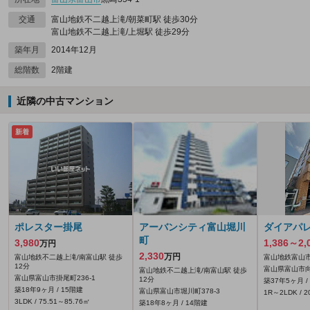
交通
富山地鉄不二越上滝/朝菜町駅 徒歩30分
富山地鉄不二越上滝/上堀駅 徒歩29分
築年月
2014年12月
総階数
2階建
近隣の中古マンション
新着
ポレスター掛尾
アーバンシティ富山堀川
ダイアパ
町
3,980
1,386～2,
万円
2,330
万円
富山地鉄不二越上滝/南富山駅 徒歩
富山地鉄富山市
12分
富山県富山市向
富山地鉄不二越上滝/南富山駅 徒歩
富山県富山市掛尾町236‐1
12分
築37年5ヶ月 /
築18年9ヶ月 / 15階建
富山県富山市堀川町378‐3
1R～2LDK / 2
3LDK / 75.51～85.76㎡
築18年8ヶ月 / 14階建