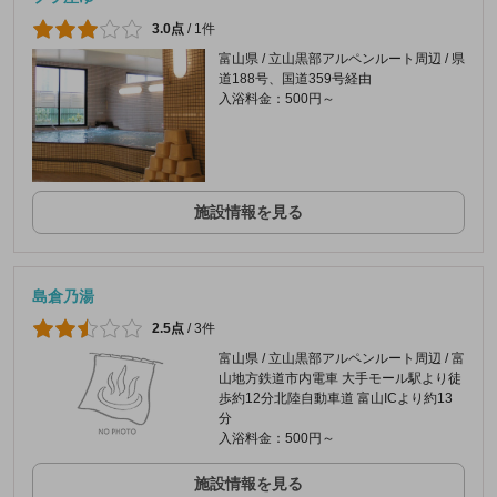
3.0点
/
1件
富山県 / 立山黒部アルペンルート周辺 / 県
道188号、国道359号経由
入浴料金：500円～
施設情報を見る
島倉乃湯
2.5点
/
3件
富山県 / 立山黒部アルペンルート周辺 / 富
山地方鉄道市内電車 大手モール駅より徒
歩約12分北陸自動車道 富山ICより約13
分
入浴料金：500円～
施設情報を見る