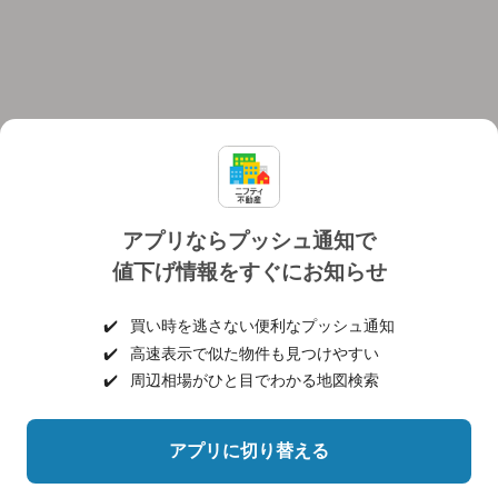
アプリならプッシュ通知で
値下げ情報をすぐにお知らせ
対応機種
個人情報保護ポリシー
利用規約
運営会社
✔️
買い時を逃さない便利なプッシュ通知
ヘルプ・お問い合わせ
採用情報
✔️
高速表示で似た物件も見つけやすい
✔️
周辺相場がひと目でわかる地図検索
アプリに切り替える
©NIFTY Lifestyle Co., Ltd.