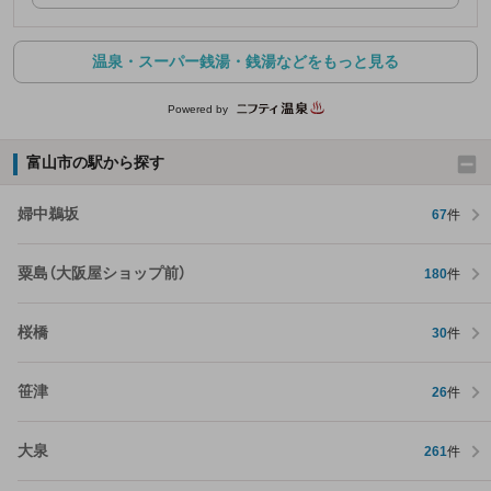
温泉・スーパー銭湯・銭湯などをもっと見る
Powered by
富山市の駅から探す
婦中鵜坂
67
件
粟島（大阪屋ショップ前）
180
件
桜橋
30
件
笹津
26
件
大泉
261
件