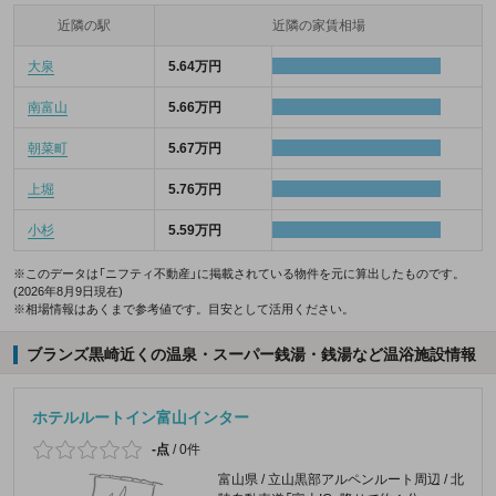
近隣の駅
近隣の家賃相場
大泉
5.64万円
南富山
5.66万円
朝菜町
5.67万円
上堀
5.76万円
小杉
5.59万円
※このデータは「ニフティ不動産」に掲載されている物件を元に算出したものです。
(2026年8月9日現在)
※相場情報はあくまで参考値です。目安として活用ください。
ブランズ黒崎近くの温泉・スーパー銭湯・銭湯など温浴施設情報
ホテルルートイン富山インター
-点
/
0件
富山県 / 立山黒部アルペンルート周辺 / 北