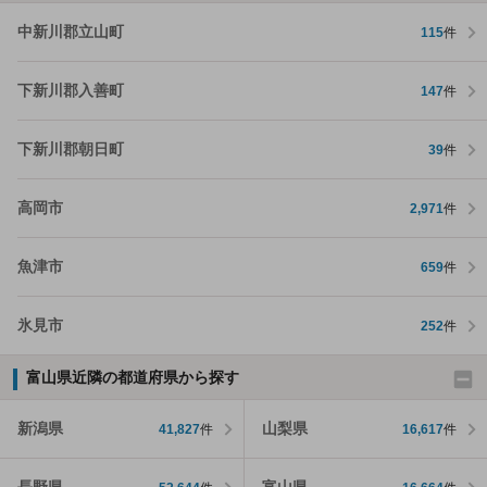
中新川郡立山町
115
件
下新川郡入善町
147
件
下新川郡朝日町
39
件
高岡市
2,971
件
魚津市
659
件
氷見市
252
件
富山県近隣の都道府県から探す
新潟県
山梨県
41,827
件
16,617
件