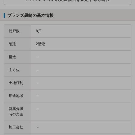
ブランズ黒崎の基本情報
総戸数
8戸
階建
2階建
構造
－
主方位
－
土地権利
－
用途地域
－
新築分譲
－
時の売主
施工会社
－