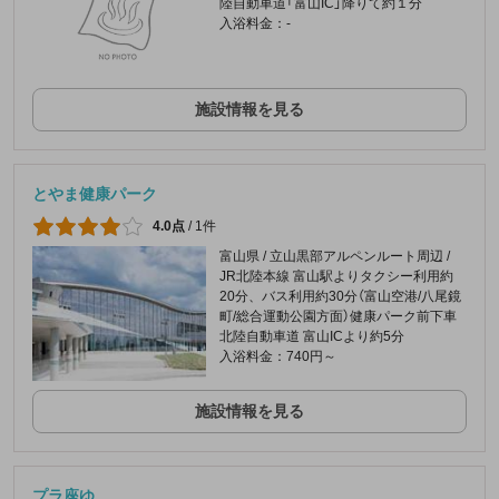
陸自動車道「富山IC」降りて約１分
入浴料金：-
施設情報を見る
とやま健康パーク
4.0点
/
1件
富山県 / 立山黒部アルペンルート周辺 /
JR北陸本線 富山駅よりタクシー利用約
20分、バス利用約30分（富山空港/八尾鏡
町/総合運動公園方面）健康パーク前下車
北陸自動車道 富山ICより約5分
入浴料金：740円～
施設情報を見る
プラ座ゆ