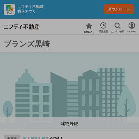
ニフティ不動産
ダウンロード
購入アプリ
カンタン検索
閲覧履歴
マイページ
お気に入り
ブランズ黒崎
建物外観
所在地
富山県
富山市
黒崎354‐1